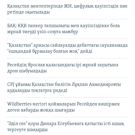
Қазақстан мектептерінде ЖИ, цифрлық қауіпсіздік пән
ретінде оқытылады
БАҚ: КҚК танкер тапшылығы мен қауіпсіздікке бола
мұнай тиеуді үзіп-созуға мәжбүр
"Қазақстан" арнасы сайлауалды дебаттағы сауалнамада
"ешқандай бұрмалау болған жоқ" дейді
Ресейдің Ярослав қаласындағы ірі мұнай зауытына
дрон шабуылдады
CPJ ұйымы Қазақстан билігін Лұқпан Ахмедияровты
қудалауды тоқтатуға үндеді
Wildberries негізгі қоймаларын Ресейден көшірмек
деген хабарды жоққа шығарды
"Әділ сөз" қоры Динара Егеубаеваға қатысты істі ашық
тергеуге шақырды