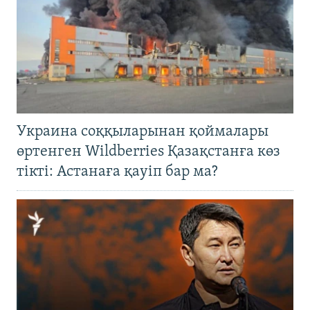
Украина соққыларынан қоймалары
өртенген Wildberries Қазақстанға көз
тікті: Астанаға қауіп бар ма?