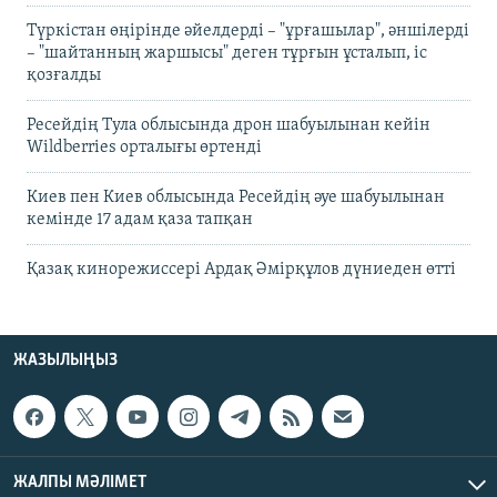
Түркістан өңірінде әйелдерді – "ұрғашылар", әншілерді
– "шайтанның жаршысы" деген тұрғын ұсталып, іс
қозғалды
Ресейдің Тула облысында дрон шабуылынан кейін
Wildberries орталығы өртенді
Киев пен Киев облысында Ресейдің әуе шабуылынан
кемінде 17 адам қаза тапқан
Қазақ кинорежиссері Ардақ Әмірқұлов дүниеден өтті
ЖАЗЫЛЫҢЫЗ
ЖАЛПЫ МӘЛІМЕТ