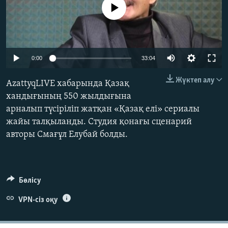
No media source currently available
ЖАЗЫЛЫҢЫЗ
Басқа тілдерде
0:00
33:04
Жүктеп алу
AzattyqLIVE хабарында Қазақ
хандығының 550 жылдығына
арналып түсіріліп жатқан «Қазақ елі» сериалы
жайы талқыланды. Студия қонағы сценарий
авторы Смағұл Елубай болды.
Бөлісу
VPN-сіз оқу