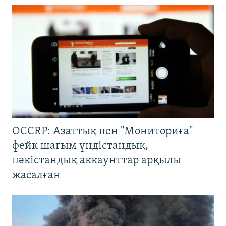
OCCRP: Азаттық пен "Мониториға"
фейк шағым үндістандық,
пәкістандық аккаунттар арқылы
жасалған