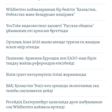
Wildberries қоймаларының бір бөлігін "Қазақстан,
Өзбекстан және Беларуське көшірмек"
YouTube видеохостинг қызметі "Русская община"
ұйымының екі арнасын бұғаттады
Орталық Азия 2025 жылы әлемде туризм ең жылдам
өскен өңір атанды
Пашинян: Армения Еуроодақ пен ЕАЭО-ның бірін
таңдау жайлы референдум өткізбейді
Білім грант иегерлерінің тізімі жарияланды
БАҚ: Қазақстан Теңіз кен орнында экологиялық заң
талабы сақталмаған дейді
Ресейдің Екатеринбург қаласында дрон шабуылынан
соң Wildberries қоймасы өртенді