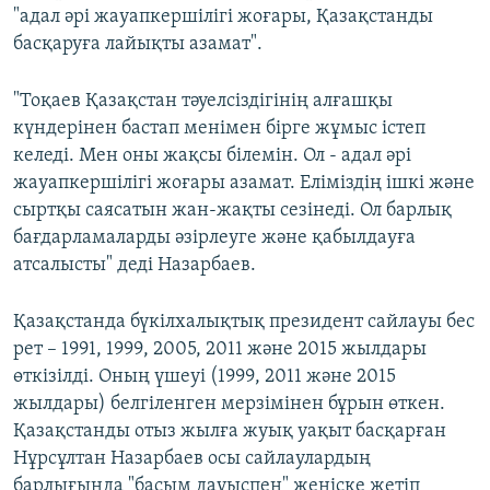
"адал әрі жауапкершілігі жоғары, Қазақстанды
басқаруға лайықты азамат".
"Тоқаев Қазақстан тәуелсіздігінің алғашқы
күндерінен бастап менімен бірге жұмыс істеп
келеді. Мен оны жақсы білемін. Ол - адал әрі
жауапкершілігі жоғары азамат. Еліміздің ішкі және
сыртқы саясатын жан-жақты сезінеді. Ол барлық
бағдарламаларды әзірлеуге және қабылдауға
атсалысты" деді Назарбаев.
Қазақстанда бүкілхалықтық президент сайлауы бес
рет – 1991, 1999, 2005, 2011 және 2015 жылдары
өткізілді. Оның үшеуі (1999, 2011 және 2015
жылдары) белгіленген мерзімінен бұрын өткен.
Қазақстанды отыз жылға жуық уақыт басқарған
Нұрсұлтан Назарбаев осы сайлаулардың
барлығында "басым дауыспен" жеңіске жетіп