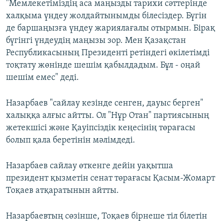
"Мемлекетіміздің аса маңызды тарихи сәттерінде
халқыма үндеу жолдайтынымды білесіздер. Бүгін
де баршаңызға үндеу жариялағалы отырмын. Бірақ
бүгінгі үндеудің маңызы зор. Мен Қазақстан
Республикасының Президенті ретіндегі өкілетімді
тоқтату жөнінде шешім қабылдадым. Бұл ­- оңай
шешім емес" деді.
Назарбаев "сайлау кезінде сенген, дауыс берген"
халыққа алғыс айтты. Ол "Нұр Отан" партиясының
жетекшісі және Қауіпсіздік кеңесінің төрағасы
болып қала беретінін мәлімдеді.
Назарбаев сайлау өткенге дейін уақытша
президент қызметін сенат төрағасы Қасым-Жомарт
Тоқаев атқаратынын айтты.
Назарбаевтың сөзінше, Тоқаев бірнеше тіл білетін