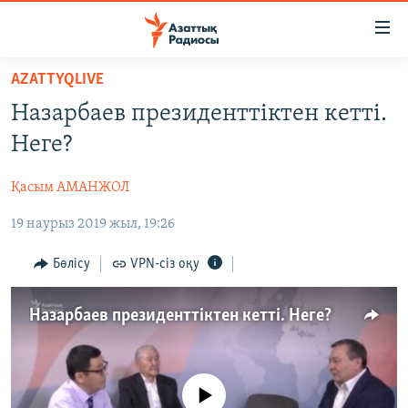
Accessibility
links
Skip
AZATTYQLIVE
to
ЖАҢАЛЫҚТАР
Назарбаев президенттіктен кетті.
main
САЯСАТ
content
Неге?
AZATTYQTV
Skip
to
Қасым АМАНЖОЛ
ҚАҢТАР ОҚИҒАСЫ
main
19 наурыз 2019 жыл, 19:26
АДАМ ҚҰҚЫҚТАРЫ
Navigation
Skip
ӘЛЕУМЕТ
Бөлісу
VPN-сіз оқу
to
ӘЛЕМ
Search
Назарбаев президенттіктен кетті. Неге?
АРНАЙЫ ЖОБАЛАР
Русский
No media source currently available