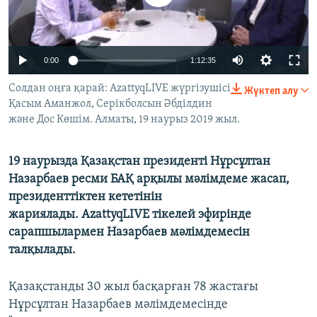
ЖАЗЫЛЫҢЫЗ
0:00
1:12:35
Басқа тілдерде
Солдан оңға қарай: AzattyqLIVE жүргізушісі
Жүктеп алу
Қасым Аманжол, Серікболсын Әбділдин
және Дос Көшім. Алматы, 19 наурыз 2019 жыл.
19 наурызда Қазақстан президенті Нұрсұлтан
Назарбаев ресми БАҚ арқылы мәлімдеме жасап,
президенттіктен кететінін
жариялады. AzattyqLIVE тікелей эфирінде
сарапшылармен Назарбаев мәлімдемесін
талқылады.
Қазақстанды 30 жыл басқарған 78 жастағы
Нұрсұлтан Назарбаев мәлімдемесінде