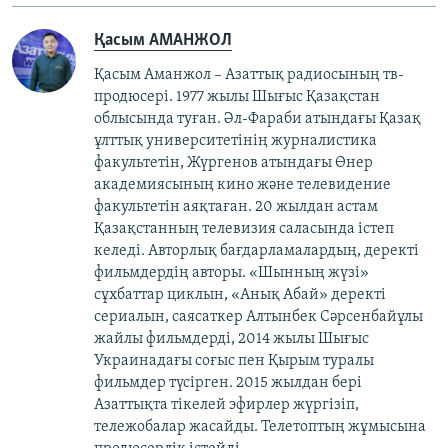
Қасым АМАНЖОЛ
Қасым Аманжол – Азаттық радиосының тв-
продюсері. 1977 жылы Шығыс Қазақстан
облысында туған. Әл-Фараби атындағы Қазақ
ұлттық университетінің журналистика
факультетін, Жүргенов атындағы Өнер
академиясының кино және телевидение
факультетін аяқтаған. 20 жылдан астам
Қазақстанның телевизия саласында істеп
келеді. Авторлық бағдарламалардың, деректі
фильмдердің авторы. «Шынның жүзі»
сұхбаттар циклын, «Анық Абай» деректі
сериалын, саясаткер Алтынбек Сәрсенбайұлы
жайлы фильмдерді, 2014 жылы Шығыс
Украинадағы соғыс пен Қырым туралы
фильмдер түсірген. 2015 жылдан бері
Азаттықта тікелей эфирлер жүргізіп,
тележобалар жасайды. Телетоптың жұмысына