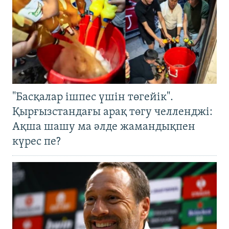
"Басқалар ішпес үшін төгейік".
Қырғызстандағы арақ төгу челленджі:
Ақша шашу ма әлде жамандықпен
күрес пе?