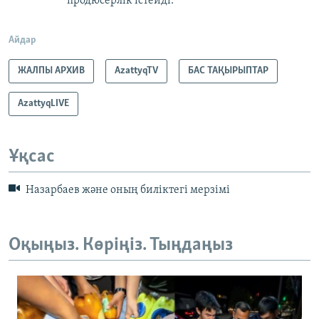
продюсерлік істейді.
Айдар
ЖАЛПЫ АРХИВ
AzattyqTV
БАС ТАҚЫРЫПТАР
AzattyqLIVE
Ұқсас
Назарбаев және оның биліктегі мерзімі
Оқыңыз. Көріңіз. Тыңдаңыз