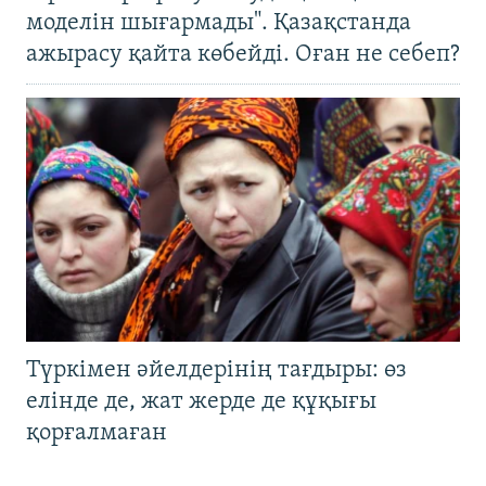
моделін шығармады". Қазақстанда
ажырасу қайта көбейді. Оған не себеп?
Түркімен әйелдерінің тағдыры: өз
елінде де, жат жерде де құқығы
қорғалмаған