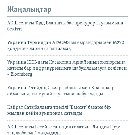
Жаңалықтар
АҚШ сенаты Тодд Бланшты бас прокурор лауазымына
бекітті
Украина Түркиядан ATACMS зымырандары мен M270
қондырғыларын сатып алмақ
Украина КҚК-дағы Қазақстан мұнайының экспортына
қатысы бар инфрақұрылымға шабуылдамауға келіскен
– Bloomberg
Украина Ресейдің Самара облысы мен Краснодар
аймағындағы мұнай зауытына шабуылдады
Қайрат Сатыбалдыға тиесілі "Байсат" базары бір
жылдан кейін аукционда сатылды
АҚШ сенаты Ресейге санкция салатын "Линдси Грэм
заң жобасын" мақұлдады