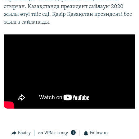
отырған. Қазақстанда президент сайлауы 2020
жылы өтуі тиіс еді. Қазір Қазақстан президенті бес
жылға сайланады.
Бөлісу
VPN-сіз оқу
Follow us