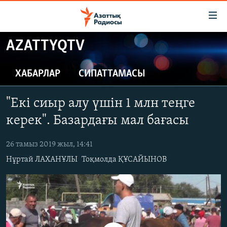
Accessibility
links
Skip
AZATTYQTV
to
ЖАҢАЛЫҚТАР
main
САЯСАТ
ХАБАРЛАР
СИПАТТАМАСЫ
content
AZATTYQTV
Skip
"Екі сиыр алу үшін 1 млн теңге
to
ҚАҢТАР ОҚИҒАСЫ
main
керек". Базардағы мал бағасы
АДАМ ҚҰҚЫҚТАРЫ
Navigation
Skip
26 тамыз 2019 жыл, 14:41
ӘЛЕУМЕТ
to
Нұртай ЛАХАНҰЛЫ
Тоқмолда ҚҰСАЙЫНОВ
ӘЛЕМ
Search
АРНАЙЫ ЖОБАЛАР
Русский