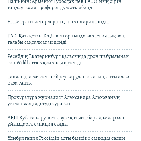
Пашинян: Армения Еуроодақ пен ЕАЭО-ның бірін
таңдау жайлы референдум өткізбейді
Білім грант иегерлерінің тізімі жарияланды
БАҚ: Қазақстан Теңіз кен орнында экологиялық заң
талабы сақталмаған дейді
Ресейдің Екатеринбург қаласында дрон шабуылынан
соң Wildberries қоймасы өртенді
Таиландта мектепте біреу қарудан оқ атып, алты адам
қаза тапты
Прокуратура журналист Александра Алёхованың
үкімін жеңілдетуді сұраған
АҚШ Кубаға қару жеткізуге қатысы бар адамдар мен
ұйымдарға санкция салды
Ұлыбритания Ресейдің алты банкіне санкция салды