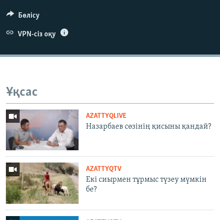
Бөлісу
VPN-сіз оқу
Ұқсас
AZATTYQLIVE
Назарбаев сөзінің қисыны қандай?
AZATTYQTV
Екі сиырмен тұрмыс түзеу мүмкін
бе?