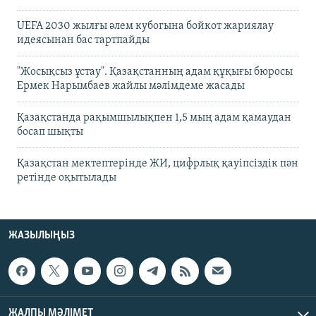
UEFA 2030 жылғы әлем кубогына бойкот жариялау
идеясынан бас тартпайды
"Жосықсыз ұстау". Қазақстанның адам құқығы бюросы
Ермек Нарымбаев жайлы мәлімдеме жасады
Қазақстанда рақымшылықпен 1,5 мың адам қамаудан
босап шықты
Қазақстан мектептерінде ЖИ, цифрлық қауіпсіздік пән
ретінде оқытылады
ЖАЗЫЛЫҢЫЗ
ЖАЛПЫ МӘЛІМЕТ