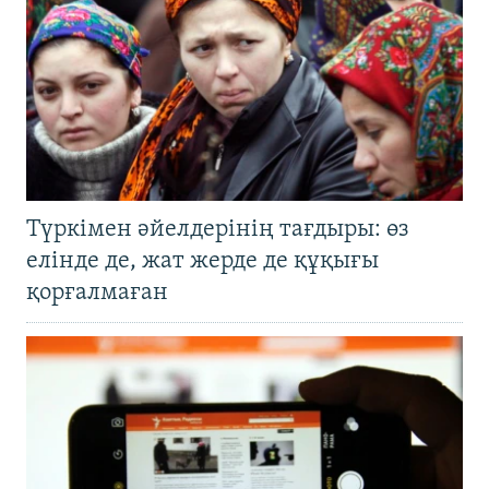
Түркімен әйелдерінің тағдыры: өз
елінде де, жат жерде де құқығы
қорғалмаған