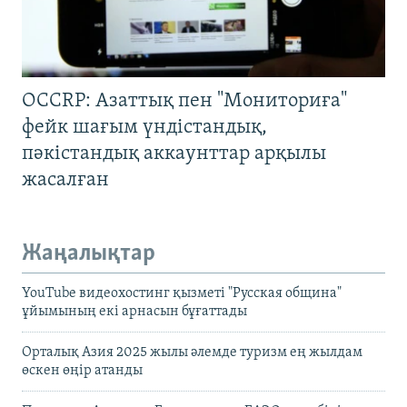
OCCRP: Азаттық пен "Мониториға"
фейк шағым үндістандық,
пәкістандық аккаунттар арқылы
жасалған
Жаңалықтар
YouTube видеохостинг қызметі "Русская община"
ұйымының екі арнасын бұғаттады
Орталық Азия 2025 жылы әлемде туризм ең жылдам
өскен өңір атанды