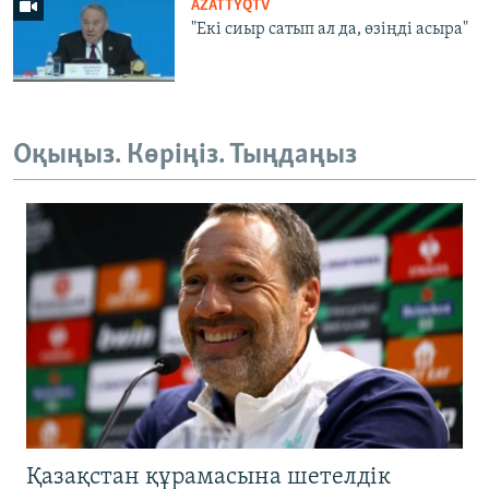
AZATTYQTV
"Екі сиыр сатып ал да, өзіңді асыра"
Оқыңыз. Көріңіз. Тыңдаңыз
Қазақстан құрамасына шетелдік