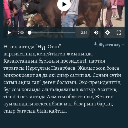
No media source currently available
ЖАЗЫЛЫҢЫЗ
Басқа тілдерде
0:00
2:34
Жүктеп алу
Өткен аптада "Нұр Отан"
партиясының кеңейтілген жиынында
Қазақстанның бұрынғы президенті, партия
төрағасы Нұрсұлтан Назарбаев "Жұмыс жоқ болса
микрокредит ал да екі сиыр сатып ал. Соның сүтін
сатып ақша тап" деген болатын. Экс-президенттің
бұл сөзі қоғамда әлі талқыланып жатыр. Азаттық
тілшісі осы аптада Алматы облысының Жетіген
ауылындағы жексенбілік мал базарына барып,
сиыр бағасын біліп қайтты.