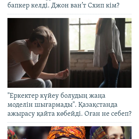
бапкер келді. Джон ван’т Схип кім?
"Еркектер күйеу болудың жаңа
моделін шығармады". Қазақстанда
ажырасу қайта көбейді. Оған не себеп?