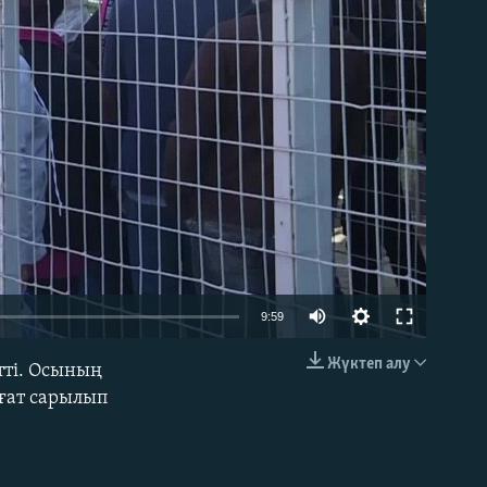
able
9:59
Жүктеп алу
тті. Осының
EMBED
ағат сарылып