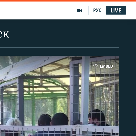
LIVE
РУС
ек
EMBED