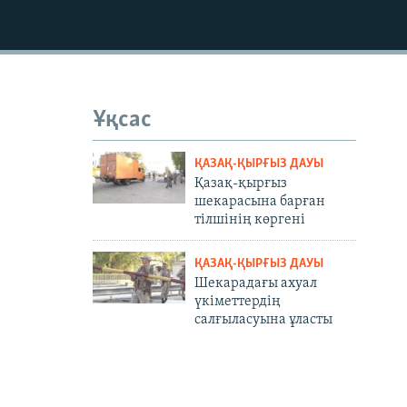
Ұқсас
ҚАЗАҚ-ҚЫРҒЫЗ ДАУЫ
Қазақ-қырғыз
шекарасына барған
тілшінің көргені
ҚАЗАҚ-ҚЫРҒЫЗ ДАУЫ
Шекарадағы ахуал
үкіметтердің
салғыласуына ұласты