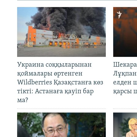
Украина соққыларынан
Шекара
қоймалары өртенген
Лұқпан
Wildberries Қазақстанға көз
елден 
тікті: Астанаға қауіп бар
қарсы 
ма?