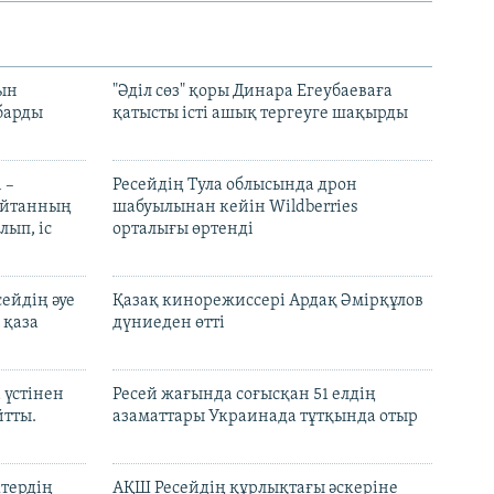
рын
"Әділ сөз" қоры Динара Егеубаеваға
барды
қатысты істі ашық тергеуге шақырды
 –
Ресейдің Тула облысында дрон
шайтанның
шабуылынан кейін Wildberries
лып, іс
орталығы өртенді
ейдің әуе
Қазақ кинорежиссері Ардақ Әмірқұлов
 қаза
дүниеден өтті
 үстінен
Ресей жағында соғысқан 51 елдің
йтты.
азаматтары Украинада тұтқында отыр
ктердің
АҚШ Ресейдің құрлықтағы әскеріне