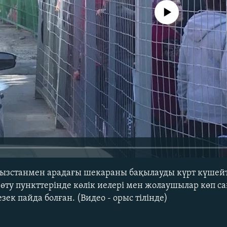
No media source currently avail
рғызстанмен арадағы шекараны бақылауды күрт күшей
 өту пункттерінде көлік иелері мен жолаушылар көп с
зек пайда болған. (Видео - орыс тілінде)