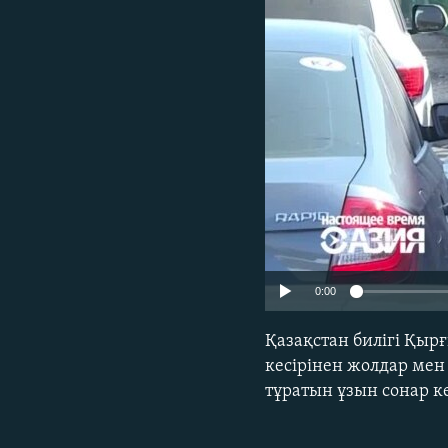
0:00
Қазақстан билігі Қы
кесірінен жолдар мен
тұратын ұзын сонар ке