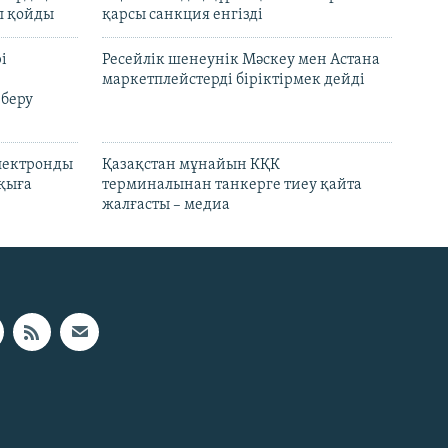
л қойды
қарсы санкция енгізді
і
Ресейлік шенеунік Мәскеу мен Астана
маркетплейстерді біріктірмек дейді
 беру
электронды
Қазақстан мұнайын КҚК
лқыға
терминалынан танкерге тиеу қайта
жалғасты – медиа