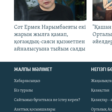
Сот Ермек Нарымбаевты екі
"Қашан 
жарым жылға қамап,
Орталы
қоғамдық-саяси қызметпен
әйелде
айналысуына тыйым салды
ЖАЛПЫ МӘЛІМЕТ
НЕГІЗГІ 
Хабарласыңыз
Жаңалықта
Біз туралы
Қазақстан
Русский
Сайтымыз бұғатталса не істеу керек?
Қазақтар - 
Азаттық қосымшалары
Орталық А
ЖАЗЫЛЫҢЫЗ