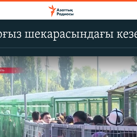
рғыз шекарасындағы кез