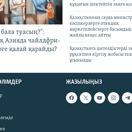
құқығын шектейтін заңға қо
Қазақстанның сауда министр
кәсіпкерлерге отандық
маркетплейстерге басымдық
бала туасың?":
жайлы кеңес айтты
қ Азияда чайлдфри-
рге қалай қарайды?
Қазақстанға шетелдіктерді 
рұқсатпен кіргізу жобасы та
ұсынылды
БӨЛІМДЕР
ЖАЗЫЛЫҢЫЗ
р
әлемде
зия