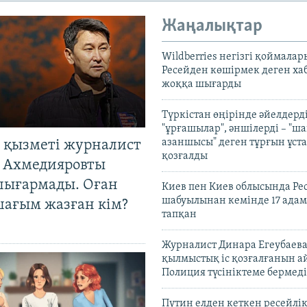
Жаңалықтар
Wildberries негізгі қоймала
Ресейден көшірмек деген ха
жоққа шығарды
Түркістан өңірінде әйелдерді
"ұрғашылар", әншілерді – "
азаншысы" деген тұрғын ұста
 қызметі журналист
қозғалды
 Ахмедияровты
шығармады. Оған
Киев пен Киев облысында Рес
шабуылынан кемінде 17 адам
шағым жазған кім?
тапқан
Журналист Динара Егеубаева
қылмыстық іс қозғалғанын а
Полиция түсініктеме бермеді
Путин елден кеткен ресейлі