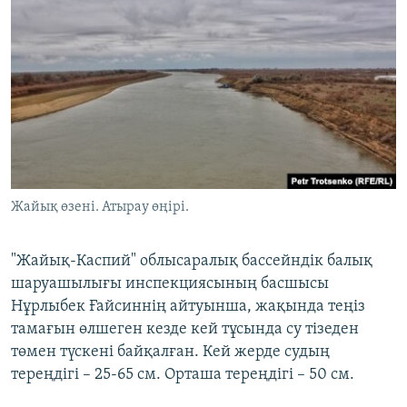
Жайық өзені. Атырау өңірі.
"Жайық-Каспий" облысаралық бассейндік балық
шаруашылығы инспекциясының басшысы
Нұрлыбек Ғайсиннің айтуынша, жақында теңіз
тамағын өлшеген кезде кей тұсында су тізеден
төмен түскені байқалған. Кей жерде судың
тереңдігі – 25-65 см. Орташа тереңдігі – 50 см.