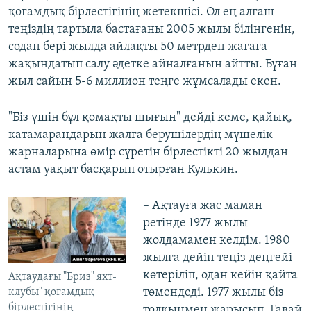
қоғамдық бірлестігінің жетекшісі. Ол ең алғаш
теңіздің тартыла бастағаны 2005 жылы білінгенін,
содан бері жылда айлақты 50 метрден жағаға
жақындатып салу әдетке айналғанын айтты. Бұған
жыл сайын 5-6 миллион теңге жұмсалады екен.
"Біз үшін бұл қомақты шығын" дейді кеме, қайық,
катамарандарын жалға берушілердің мүшелік
жарналарына өмір сүретін бірлестікті 20 жылдан
астам уақыт басқарып отырған Кулькин.
– Ақтауға жас маман
ретінде 1977 жылы
жолдамамен келдім. 1980
жылға дейін теңіз деңгейі
көтеріліп, одан кейін қайта
Ақтаудағы "Бриз" яхт-
төмендеді. 1977 жылы біз
клубы" қоғамдық
бірлестігінің
толқынмен жарысып, Гавай