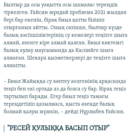
Былтыр да осы уақытта осы шамалас тереңдік
тіркелген. Ғайсин мұндай проблема 2021 жылдан
бері бар екенін, бірақ биыл қатты білініп
отырғанын айтты. Оның сөзінше, былтыр күзде
балық кәсіпшіліктерінің су кемелері теңізге шыға
алмай, өзенге кіре алмай қалған. Биыл көктемгі
балық аулау маусымында да Каспийге шыға
алмаған. Шекара қызметкерлері де теңізге шыға
алмапты.
– Биыл Жайыққа су көптеу келгенінің арқасында
теңіз бен екі ортада аз да болса су бар. Бірақ теңіз
тартылып барады. Егер биыл теңіз тамағы
тереңдетіліп қазылмаса, қыста өзенде балық
болмай қалуы мүмкін, – дейді Нұрлыбек Ғайсин.
"РЕСЕЙ ҚУЛЫҚҚА БАСЫП ОТЫР"