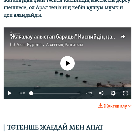
жағалаудан ұзай түскен Каспийдің мәселесін дереу
шешпесе, ол Арал теңізінің кебін құшуы мүмкін
деп алаңдайды.
"Жағалау алыстап барады". Каспийдің қазіргі күйі қандай?
(c)
Азат Еуропа / Азаттық Радиосы
No media source currently available
Auto
0:00
7:29
240p
Жүктеп алу
360p
Auto
240p
360p
480p
480p
ТӨТЕНШЕ ЖАҒДАЙ МЕН АПАТ
720p