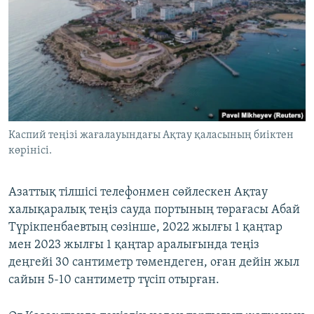
Каспий теңізі жағалауындағы Ақтау қаласының биіктен
көрінісі.
Азаттық тілшісі телефонмен сөйлескен Ақтау
халықаралық теңіз сауда портының төрағасы Абай
Түрікпенбаевтың сөзінше, 2022 жылғы 1 қаңтар
мен 2023 жылғы 1 қаңтар аралығында теңіз
деңгейі 30 сантиметр төмендеген, оған дейін жыл
сайын 5-10 сантиметр түсіп отырған.