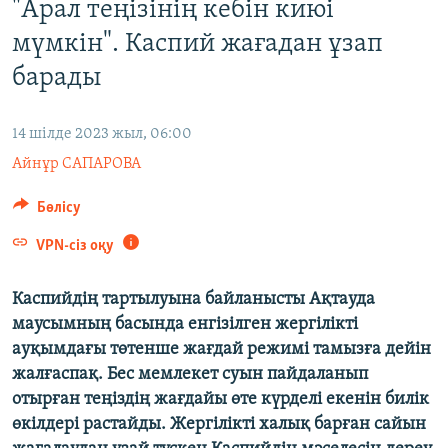
"Арал теңізінің кебін киюі
ЖАЗЫЛЫҢЫЗ
мүмкін". Каспий жағадан ұзап
барады
Басқа тілдерде
14 шілде 2023 жыл, 06:00
Айнұр САПАРОВА
Бөлісу
VPN-сіз оқу
Каспийдің тартылуына байланысты Ақтауда
маусымның басында енгізілген жергілікті
ауқымдағы төтенше жағдай режимі тамызға дейін
жалғаспақ. Бес мемлекет суын пайдаланып
отырған теңіздің жағдайы өте күрделі екенін билік
өкілдері растайды. Жергілікті халық барған сайын