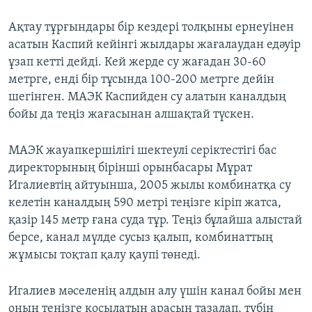
Ақтау тұрғындары бір кездері толқыны ернеуінен
асатын Каспий кейінгі жылдары жағалаудан едәуір
ұзап кетті дейді. Кей жерде су жағадан 30-60
метрге, енді бір тұсында 100-200 метрге дейін
шегінген. МАЭК Каспийден су алатын каналдың
бойы да теңіз жағасынан алшақтай түскен.
МАЭК жауапкершілігі шектеулі серіктестігі бас
директорының бірінші орынбасары Мұрат
Игалиевтің айтуынша, 2005 жылы комбинатқа су
келетін каналдың 590 метрі теңізге кіріп жатса,
қазір 145 метр ғана суда тұр. Теңіз бұлайша алыстай
берсе, канал мүлде сусыз қалып, комбинаттың
жұмысы тоқтап қалу қаупі төнеді.
Игалиев мәселенің алдын алу үшін канал бойы мен
оның теңізге қосылатын арасын тазалап, түбін