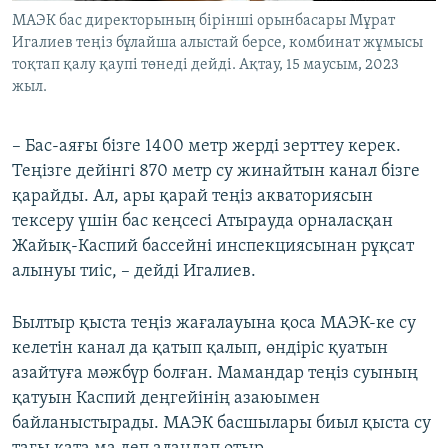
МАЭК бас директорының бірінші орынбасары Мұрат
Игалиев теңіз бұлайша алыстай берсе, комбинат жұмысы
тоқтап қалу қаупі төнеді дейді. Ақтау, 15 маусым, 2023
жыл.
– Бас-аяғы бізге 1400 метр жерді зерттеу керек.
Теңізге дейінгі 870 метр су жинайтын канал бізге
қарайды. Ал, ары қарай теңіз акваториясын
тексеру үшін бас кеңсесі Атырауда орналасқан
Жайық-Каспий бассейні инспекциясынан рұқсат
алынуы тиіс, – дейді Игалиев.
Былтыр қыста теңіз жағалауына қоса МАЭК-ке су
келетін канал да қатып қалып, өндіріс қуатын
азайтуға мәжбүр болған. Мамандар теңіз суының
қатуын Каспий деңгейінің азаюымен
байланыстырады. МАЭК басшылары биыл қыста су