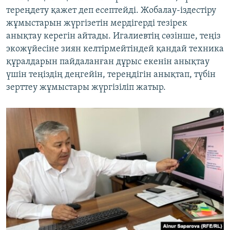
тереңдету қажет деп есептейді. Жобалау-іздестіру
жұмыстарын жүргізетін мердігерді тезірек
анықтау керегін айтады. Игалиевтің сөзінше, теңіз
экожүйесіне зиян келтірмейтіндей қандай техника
құралдарын пайдаланған дұрыс екенін анықтау
үшін теңіздің деңгейін, тереңдігін анықтап, түбін
зерттеу жұмыстары жүргізіліп жатыр.