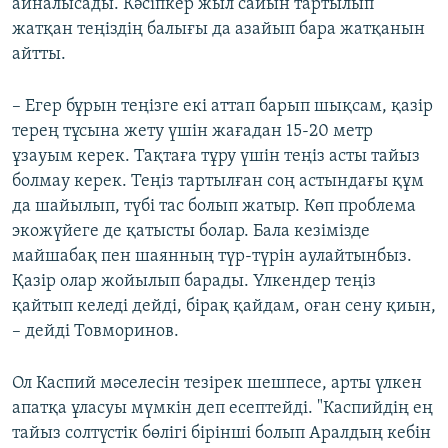
айналысады. Кәсіпкер жыл сайын тартылып
жатқан теңіздің балығы да азайып бара жатқанын
айтты.
– Егер бұрын теңізге екі аттап барып шықсам, қазір
терең тұсына жету үшін жағадан 15-20 метр
ұзауым керек. Тақтаға тұру үшін теңіз асты тайыз
болмау керек. Теңіз тартылған соң астындағы құм
да шайылып, түбі тас болып жатыр. Көп проблема
экожүйеге де қатысты болар. Бала кезімізде
майшабақ пен шаянның түр-түрін аулайтынбыз.
Қазір олар жойылып барады. Үлкендер теңіз
қайтып келеді дейді, бірақ қайдам, оған сену қиын,
– дейді Товморинов.
Ол Каспий мәселесін тезірек шешпесе, арты үлкен
апатқа ұласуы мүмкін деп есептейді. "Каспийдің ең
тайыз солтүстік бөлігі бірінші болып Аралдың кебін