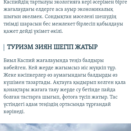
Каспийдің тартылуы экологияға кері әсерімен бірге
жағалаудағы елдерге аса ауыр экономикалық
шығын әкелмек. Сондықтан мәселені шешудің
тиімді шарасын бес мемлекет бірлесіп қабылдауы
қажет дейді үкімет өкілі.
ТУРИЗМ ЗИЯН ШЕГІП ЖАТЫР
Биыл Каспий жағалауында теңіз балдыры
көбейген. Кей жерде жағымсыз иіс мүңкіп тұр.
Жеке кәсіпкерлер өз аумағындағы балдырды өз
күшімен тазартады. Ақтауға қыдырып келген қала
қонақтары жағаға таяу жерде су бетінде пайда
болған тастарға шығып, фотоға түсіп жатыр. Тас
үстіндегі адам теңіздің ортасында тұрғандай
көрінеді.