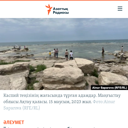
Accessibility
links
Skip
to
ЖАҢАЛЫҚТАР
main
САЯСАТ
content
AZATTYQTV
Skip
to
ҚАҢТАР ОҚИҒАСЫ
main
АДАМ ҚҰҚЫҚТАРЫ
Navigation
Skip
ӘЛЕУМЕТ
to
ӘЛЕМ
Search
Каспий теңізінің жағасында тұрған адамдар. Маңғыстау
облысы Ақтау қаласы. 15 маусым, 2023 жыл.
АРНАЙЫ ЖОБАЛАР
Фото:Ainur
Saparova (RFE/RL)
Русский
ӘЛЕУМЕТ