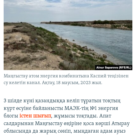
Маңғыстау атом энергия комбинатына Каспий теңізінен
су келетін канал. Ақтау, 18 маусым, 2023 жыл.
3 шілде күні қазандыққа келіп тұратын тоқтың
күрт өсуіне байланысты МАЭК-тің №1 энергия
блогы
істен шығып
, жұмысы тоқтады. Апат
салдарынан Маңғыстау өңіріне қоса көрші Атырау
облысында да жарық сөніп, мыңдаған адам ауыз