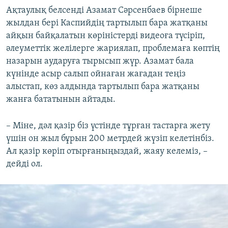
Ақтаулық белсенді Азамат Сәрсенбаев бірнеше
жылдан бері Каспийдің тартылып бара жатқаны
айқын байқалатын көріністерді видеоға түсіріп,
әлеуметтік желілерге жариялап, проблемаға көптің
назарын аударуға тырысып жүр. Азамат бала
күнінде асыр салып ойнаған жағадан теңіз
алыстап, көз алдында тартылып бара жатқаны
жанға бататынын айтады.
– Міне, дәл қазір біз үстінде тұрған тастарға жету
үшін он жыл бұрын 200 метрдей жүзіп келетінбіз.
Ал қазір көріп отырғаныңыздай, жаяу келеміз, –
дейді ол.