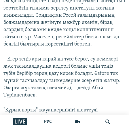
Ол Қазақстанда теңіздің неден тартылып жатқанын
зерттейтін ғылыми-зерттеу институты жоғына
қынжылады. Сондықтан Ресей ғалымдарының
болжамдарына жүгінуге мәжбүр екенін, бірақ
олардың болжамы кейде көңіл көншітпейтінін
айтып отыр. Мәселен, ресейліктер биыл онсыз да
белгілі былтырғы көрсеткішті берген.
– Егер теңіз ары қарай да түсе берсе, су кемелері
жүк тасымалдауына кедергі болмас үшін теңіз
түбін бәрібір терең қазу керек болады. Әзірге тек
мұнай тасымалдау танкерлеріне әсер етіп жатыр.
Оларға жүк толық тиелмейді, – дейді Абай
Түрікпенбаев.
"Құрық порты" жауапкершілігі шектеулі
серіктестігінің бас директоры Серік Ахметов
LIVE
РУС
кейінгі үш жылда жүк тасымалы артқанын айтады.