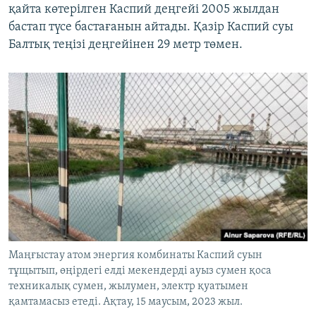
қайта көтерілген Каспий деңгейі 2005 жылдан
бастап түсе бастағанын айтады. Қазір Каспий суы
Балтық теңізі деңгейінен 29 метр төмен.
Маңғыстау атом энергия комбинаты Каспий суын
тұщытып, өңірдегі елді мекендерді ауыз сумен қоса
техникалық сумен, жылумен, электр қуатымен
қамтамасыз етеді. Ақтау, 15 маусым, 2023 жыл.