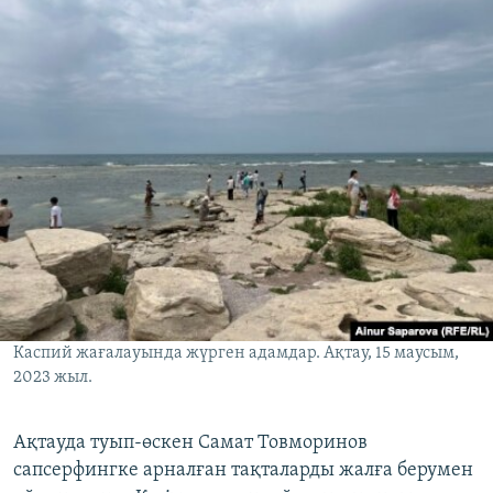
Каспий жағалауында жүрген адамдар. Ақтау, 15 маусым,
2023 жыл.
Ақтауда туып-өскен Самат Товморинов
сапсерфингке арналған тақталарды жалға берумен