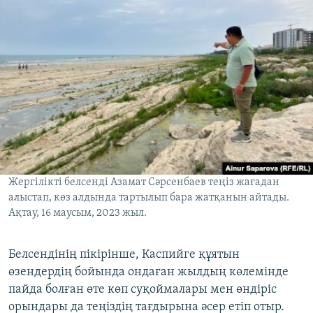
Жергілікті белсенді Азамат Сәрсенбаев теңіз жағадан
алыстап, көз алдында тартылып бара жатқанын айтады.
Ақтау, 16 маусым, 2023 жыл.
Белсендінің пікірінше, Каспийге құятын
өзендердің бойында ондаған жылдың көлемінде
пайда болған өте көп суқоймалары мен өндіріс
орындары да теңіздің тағдырына әсер етіп отыр.