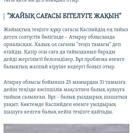
тағы қата ма деп алаңдап отыр.
"ЖАЙЫҚ САҒАСЫ БІТЕЛУГЕ ЖАҚЫН"
Жайықтың теңізге құяр сағасы Каспийдің ең тайыз
деген солтүстік бөлігінде – Атырау облысында
орналасқан. Халық ол сағаны "теңіз тамағы" деп
атайды. Қазір осы саға да тайызданып барады
дейді жергілікті белсенділер. Бұл проблема өзенге
балықтың жаппай кіруіне кедергі болып отыр.
Атырау облысы бойынша 25 мамырдан 31 тамызға
дейін теңізде кәсіпшілік мақсатпен балық аулауға
тыйым салынған. Бұл – балық уылдырық шашатын
уақыт. Көктемде Каспийден өзенге уылдырық
шашуға келген балық кейін теңізге қайтады.