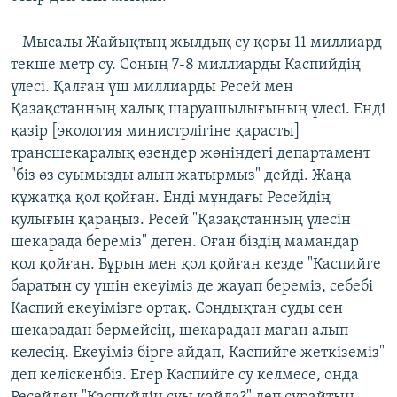
– Мысалы Жайықтың жылдық су қоры 11 миллиард
текше метр су. Соның 7-8 миллиарды Каспийдің
үлесі. Қалған үш миллиарды Ресей мен
Қазақстанның халық шаруашылығының үлесі. Енді
қазір [экология министрлігіне қарасты]
трансшекаралық өзендер жөніндегі департамент
"біз өз суымызды алып жатырмыз" дейді. Жаңа
құжатқа қол қойған. Енді мұндағы Ресейдің
қулығын қараңыз. Ресей "Қазақстанның үлесін
шекарада береміз" деген. Оған біздің мамандар
қол қойған. Бұрын мен қол қойған кезде "Каспийге
баратын су үшін екеуіміз де жауап береміз, себебі
Каспий екеуімізге ортақ. Сондықтан суды сен
шекарадан бермейсің, шекарадан маған алып
келесің. Екеуіміз бірге айдап, Каспийге жеткіземіз"
деп келіскенбіз. Егер Каспийге су келмесе, онда