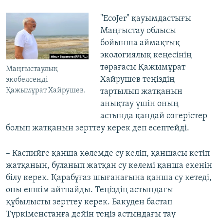
"EcoJer" қауымдастығы
Маңғыстау облысы
бойынша аймақтық
экологиялық кеңесінің
төрағасы Қажымұрат
Маңғыстаулық
Хайрушев теңіздің
экобелсенді
Қажымұрат Хайрушев.
тартылып жатқанын
анықтау үшін оның
астында қандай өзгерістер
болып жатқанын зерттеу керек деп есептейді.
– Каспийге қанша көлемде су келіп, қаншасы кетіп
жатқанын, буланып жатқан су көлемі қанша екенін
білу керек. Қарабұғаз шығанағына қанша су кетеді,
оны ешкім айтпайды. Теңіздің астындағы
құбылысты зерттеу керек. Бакуден бастап
Түркіменстанға дейін теңіз астындағы тау