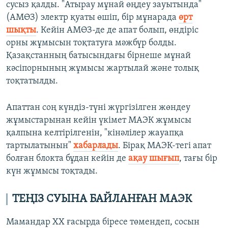
сусыз қалды. "Атырау мұнай өңдеу зауытында"
(АМӨЗ) электр қуаты өшіп, бір мұнарада
өрт
шықты
. Кейін АМӨЗ-де де апат болып, өндіріс
орны жұмысын тоқтатуға мәжбүр болды.
Қазақстанның батысындағы бірнеше мұнай
кәсіпорнының жұмысы жартылай және толық
тоқтатылды.
Апаттан соң күндіз-түні жүргізілген жөндеу
жұмыстарынан кейін үкімет МАЭК жұмысы
қалпына келтірілгенін, "кінәлілер жауапқа
тартылатынын"
хабарлады
. Бірақ МАЭК-тегі апат
болған блокта бұдан кейін де
ақау шығып
, тағы бір
күн жұмысы тоқтады.
ТЕҢІЗ СУЫНА БАЙЛАНҒАН МАЭК
Мамандар ХХ ғасырда біресе төмендеп, сосын