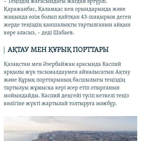
– Теңіздің жағасындағы жағдай әртүрлі.
Қаражанбас, Қаламқас кен орындарында және
жақында өзім болып қайтқан 43-шақырым деген
жерде теңіздің қаншалықты тартылғанын айқын
көре аласыз, – деді Шабаев.
АҚТАУ МЕН ҚҰРЫҚ ПОРТТАРЫ
Қазақстан мен Әзербайжан арасында Каспий
арқылы жүк тасымалдаумен айналысатын Ақтау
және Құрық порттарының басшылығы теңіздің
тартылуы жұмысқа кері әсер етіп отырғанын
мойындайды. Каспий деңгейі түсіп кеткелі теңіз
көлігіне жүкті жартылай толтыруға мәжбүр.