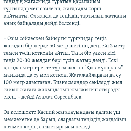
теңіздің жағасында тұратын қарапайым
тұрғындармен сөйлесіп, жағдайды көріп
қайтыпты. Ол жақта да теңіздің тартылып жатқаны
анық байқалады дейді белсенді.
– Өзім сөйлескен байырғы тұрғындар теңіз
жағадан бір жерде 50 метр шегініп, деңгейі 2 метр
төмен түсіп кеткенін айтты. Тағы бір үлкен кісі
теңіз 20-30 жылдан бері түсіп жатыр дейді. Ескі
қаладағы ертеректе тұрғызылған "Қыз мұнарасы"
маңында да су мол кеткен. Жағажайлардан да су
100 метр алыстаған. Бизнесмендер сәкілерді жыл
сайын жағаға жақындатып жылжытып отырады
екен, – дейді Азамат Сәрсенбаев.
Ол келешекте Каспий жағалауындағы қалған үш
мемлекетке де барып, олардағы теңіздің жағдайын
көзімен көріп, салыстырғысы келеді.