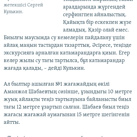
жетекшісі Сергей
аралдарында жүргендей
Кулькин.
серфингпен айналыстық.
Қайықта бір ескекпен жүзе
алмадық. Қазір олай емес.
Биылғы маусымда су кемелерін пайдалану үшін
айлақ маңын тастардан тазарттық. Әсіресе, теңізде
экскурсияға арналған катамарандарға қиын. Егер
келер жылы су тағы тартылса, бұл катамарандар
жағада қалады, – дейді Кулькин.
Ал былтыр ашылған №1 жағажайдың өкілі
Аманжол Шабаевтың сөзінше, ұзындығы 10 метрге
жуық айлақты теңіз тартылуына байланысты биыл
тағы 12 метрге ұзартып салған. Шабаев биыл теңіз
жағасы жағажай аумағынан 15 метрге шегінгенін
айтты.