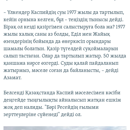
– Үлкендер Каспийдің суы 1977 жылы да тартылып,
кейін орнына келген, бұл – теңіздің тынысы дейді.
Бірақ ол кезді қазіргімен салыстыруға бола ма? 1977
жылы халық саны аз болды, Еділ мен Жайық
өзендерінің бойында да өнеркәсіп орындары
шамалы болатын. Қазір түгелдей суқоймаларын
салып тастаған. Олар да тартылып жатыр. 50 жылда
қаншама нәрсе өзгерді. Суды қалай пайдаланып
жатырмыз, мәселе соған да байланысты, – дейді
Азамат.
Белсенді Қазақстанда Каспий мәселесімен кәсіби
деңгейде тыңғылықты айналысып жатқан ешкім
жоқ деп налиды. "Бәрі Ресейдің ғылыми
зерттеулеріне сүйенеді" дейді ол.