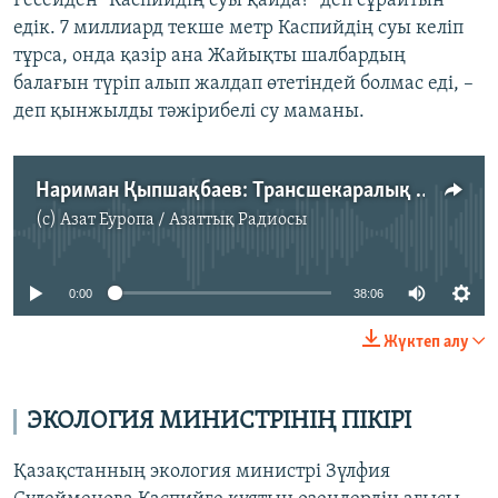
Ресейден "Каспийдің суы қайда?" деп сұрайтын
едік. 7 миллиард текше метр Каспийдің суы келіп
тұрса, онда қазір ана Жайықты шалбардың
балағын түріп алып жалдап өтетіндей болмас еді, –
деп қынжылды тәжірибелі су маманы.
Нариман Қыпшақбаев: Трансшекаралық өзендер тартылған жоқ, Қазақстан тек өз үлесін ала алмай отыр
(c)
Азат Еуропа / Азаттық Радиосы
No media source currently available
0:00
38:06
Жүктеп алу
ЭКОЛОГИЯ МИНИСТРІНІҢ ПІКІРІ
Қазақстанның экология министрі Зүлфия