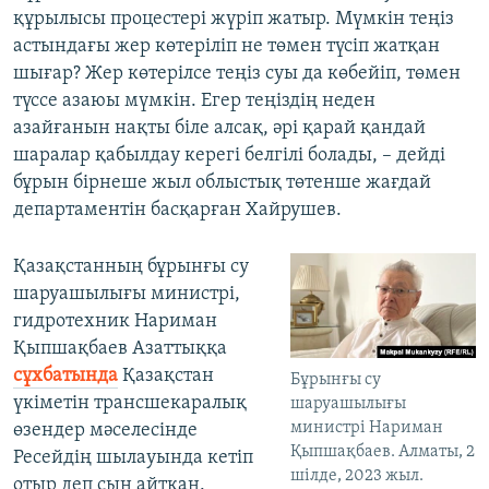
құрылысы процестері жүріп жатыр. Мүмкін теңіз
астындағы жер көтеріліп не төмен түсіп жатқан
шығар? Жер көтерілсе теңіз суы да көбейіп, төмен
түссе азаюы мүмкін. Егер теңіздің неден
азайғанын нақты біле алсақ, әрі қарай қандай
шаралар қабылдау керегі белгілі болады, – дейді
бұрын бірнеше жыл облыстық төтенше жағдай
департаментін басқарған Хайрушев.
Қазақстанның бұрынғы су
шаруашылығы министрі,
гидротехник Нариман
Қыпшақбаев Азаттыққа
сұхбатында
Қазақстан
Бұрынғы су
үкіметін трансшекаралық
шаруашылығы
министрі Нариман
өзендер мәселесінде
Қыпшақбаев. Алматы, 2
Ресейдің шылауында кетіп
шілде, 2023 жыл.
отыр деп сын айтқан.