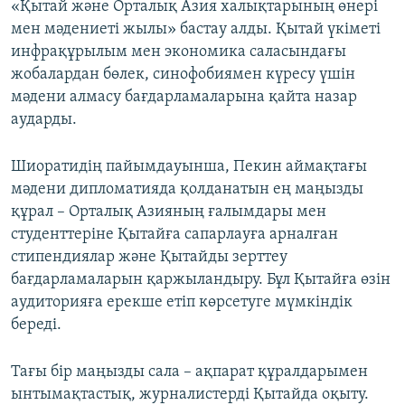
«Қытай және Орталық Азия халықтарының өнері
мен мәдениеті жылы» бастау алды. Қытай үкіметі
инфрақұрылым мен экономика саласындағы
жобалардан бөлек, синофобиямен күресу үшін
мәдени алмасу бағдарламаларына қайта назар
аударды.
Шиоратидің пайымдауынша, Пекин аймақтағы
мәдени дипломатияда қолданатын ең маңызды
құрал – Орталық Азияның ғалымдары мен
студенттеріне Қытайға сапарлауға арналған
стипендиялар және Қытайды зерттеу
бағдарламаларын қаржыландыру. Бұл Қытайға өзін
аудиторияға ерекше етіп көрсетуге мүмкіндік
береді.
Тағы бір маңызды сала – ақпарат құралдарымен
ынтымақтастық, журналистерді Қытайда оқыту.