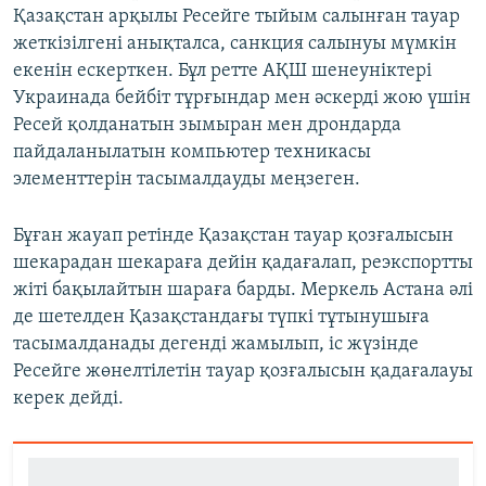
Қазақстан арқылы Ресейге тыйым салынған тауар
жеткізілгені анықталса, санкция салынуы мүмкін
екенін ескерткен. Бұл ретте АҚШ шенеуніктері
Украинада бейбіт тұрғындар мен әскерді жою үшін
Ресей қолданатын зымыран мен дрондарда
пайдаланылатын компьютер техникасы
элементтерін тасымалдауды меңзеген.
Бұған жауап ретінде Қазақстан тауар қозғалысын
шекарадан шекараға дейін қадағалап, реэкспортты
жіті бақылайтын шараға барды. Меркель Астана әлі
де шетелден Қазақстандағы түпкі тұтынушыға
тасымалданады дегенді жамылып, іс жүзінде
Ресейге жөнелтілетін тауар қозғалысын қадағалауы
керек дейді.