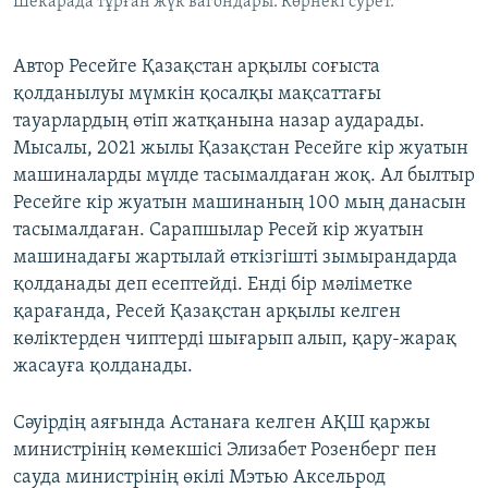
Шекарада тұрған жүк вагондары. Көрнекі сурет.
Автор Ресейге Қазақстан арқылы соғыста
қолданылуы мүмкін қосалқы мақсаттағы
тауарлардың өтіп жатқанына назар аударады.
Мысалы, 2021 жылы Қазақстан Ресейге кір жуатын
машиналарды мүлде тасымалдаған жоқ. Ал былтыр
Ресейге кір жуатын машинаның 100 мың данасын
тасымалдаған. Сарапшылар Ресей кір жуатын
машинадағы жартылай өткізгішті зымырандарда
қолданады деп есептейді. Енді бір мәліметке
қарағанда, Ресей Қазақстан арқылы келген
көліктерден чиптерді шығарып алып, қару-жарақ
жасауға қолданады.
Сәуірдің аяғында Астанаға келген АҚШ қаржы
министрінің көмекшісі Элизабет Розенберг пен
сауда министрінің өкілі Мэтью Аксельрод