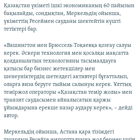
Қазақстан үкіметі ішкі экономиканың 60 пайызын
бақылайды, сондықтан, Меркельдің ойынша,
үкіметтің Ресеймен сауданы шектейтін күшті
тетіктері бар.
«Вашингтон мен Брюссель Тоқаевқа қозғау салуы
керек. Әскери технология мен қосалқы мақсатта
қолданылатын технологияны тасымалдауға
қатысы бар бизнес жетекшілер мен
шенеуніктердің шетелдегі активтері бұғатталып,
оларға виза беруге тыйым салынуы керек. Ұлттық
теміржол операторы «Қазақстан темір жолы» мен
транзит саудасымен айналысатын қаржы
ұйымдарына ерекше назар аудару керек», − дейді
автор.
Меркельдің ойынша, Астана қара тізімдегі
тауардың Ресейге импортталуына жол бермеу үшін