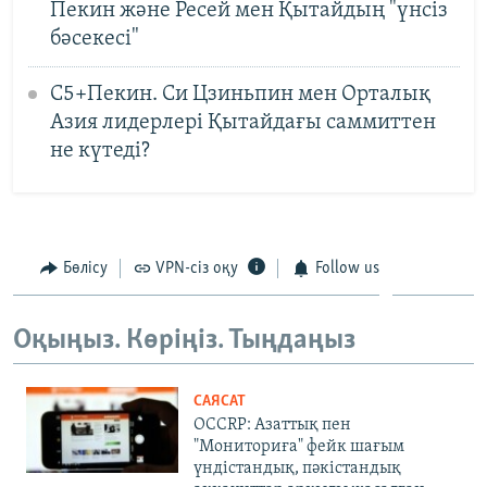
Пекин және Ресей мен Қытайдың "үнсіз
бәсекесі"
C5+Пекин. Си Цзиньпин мен Орталық
Азия лидерлері Қытайдағы саммиттен
не күтеді?
Бөлісу
VPN-сіз оқу
Follow us
Оқыңыз. Көріңіз. Тыңдаңыз
САЯСАТ
OCCRP: Азаттық пен
"Мониториға" фейк шағым
үндістандық, пәкістандық