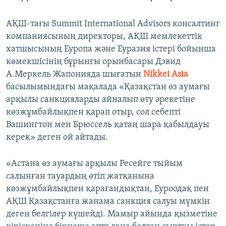
АҚШ-тағы Summit International Advisors консалтинг
компаниясының директоры, АҚШ мемлекеттік
хатшысының Еуропа және Еуразия істері бойынша
көмекшісінің бұрынғы орынбасары Дэвид
А.Меркель Жапонияда шығатын
Nikkei Asia
басылымындағы мақалада «Қазақстан өз аумағы
арқылы санкцияларды айналып өту әрекетіне
көзжұмбайлықпен қарап отыр, сол себепті
Вашингтон мен Брюссель қатаң шара қабылдауы
керек» деген ой айтады.
«Астана өз аумағы арқылы Ресейге тыйым
салынған тауардың өтіп жатқанына
көзжұмбайлықпен қарағандықтан, Еуроодақ пен
АҚШ Қазақстанға жанама санкция салуы мүмкін
деген белгілер күшейді. Мамыр айында қызметіне