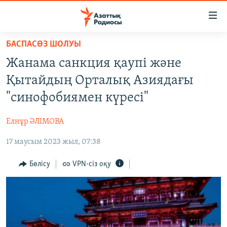
Accessibility
links
Skip
БАСПАСӨЗ ШОЛУЫ
to
ЖАҢАЛЫҚТАР
Жанама санкция қаупі және
main
САЯСАТ
content
Қытайдың Орталық Азиядағы
AZATTYQTV
Skip
"синофобиямен күресі"
to
ҚАҢТАР ОҚИҒАСЫ
main
Елнұр ӘЛІМОВА
АДАМ ҚҰҚЫҚТАРЫ
Navigation
Skip
17 маусым 2023 жыл, 07:38
ӘЛЕУМЕТ
to
ӘЛЕМ
Бөлісу
VPN-сіз оқу
Search
АРНАЙЫ ЖОБАЛАР
Русский