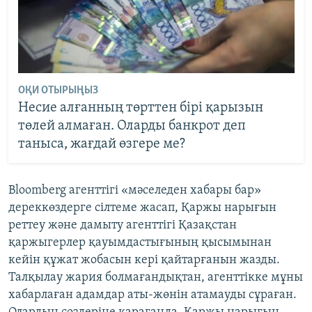
ОҚИ ОТЫРЫҢЫЗ
Несие алғанның төрттен бірі қарызын
төлей алмаған. Оларды банкрот деп
таныса, жағдай өзгере ме?
Bloomberg агенттігі «мәселеден хабары бар»
дереккөздерге сілтеме жасап, Қаржы нарығын
реттеу және дамыту агенттігі Қазақстан
қаржыгерлер қауымдастығының қысымынан
кейін құжат жобасын кері қайтарғанын жазды.
Талқылау жария болмағандықтан, агенттікке мұны
хабарлаған адамдар аты-жөнін атамауды сұраған.