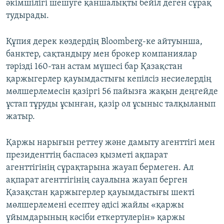
әкімшілігі шешуге қаншалықты бейіл деген сұрақ
тудырады.
Құпия дерек көздердің Bloomberg-ке айтуынша,
банктер, сақтандыру мен брокер компаниялар
тәрізді 160-тан астам мүшесі бар Қазақстан
қаржыгерлер қауымдастығы кепілсіз несиелердің
мөлшерлемесін қазіргі 56 пайызға жақын деңгейде
ұстап тұруды ұсынған, қазір ол ұсыныс талқыланып
жатыр.
Қаржы нарығын реттеу және дамыту агенттігі мен
президенттің баспасөз қызметі ақпарат
агенттігінің сұрақтарына жауап бермеген. Ал
ақпарат агенттігінің сауалына жауап берген
Қазақстан қаржыгерлер қауымдастығы шекті
мөлшерлемені есептеу әдісі жайлы «қаржы
ұйымдарының кәсіби еткертулерін» қаржы