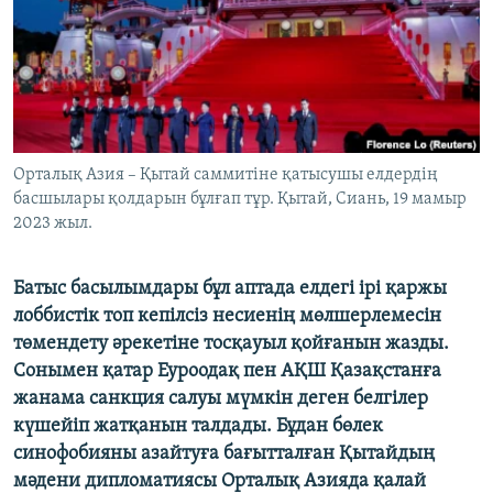
ЖАЗЫЛЫҢЫЗ
Басқа тілдерде
Орталық Азия – Қытай саммитіне қатысушы елдердің
басшылары қолдарын бұлғап тұр. Қытай, Сиань, 19 мамыр
2023 жыл.
Батыс басылымдары бұл аптада елдегі ірі қаржы
лоббистік топ кепілсіз несиенің мөлшерлемесін
төмендету әрекетіне тосқауыл қойғанын жазды.
Сонымен қатар Еуроодақ пен АҚШ Қазақстанға
жанама санкция салуы мүмкін деген белгілер
күшейіп жатқанын талдады. Бұдан бөлек
синофобияны азайтуға бағытталған Қытайдың
мәдени дипломатиясы Орталық Азияда қалай