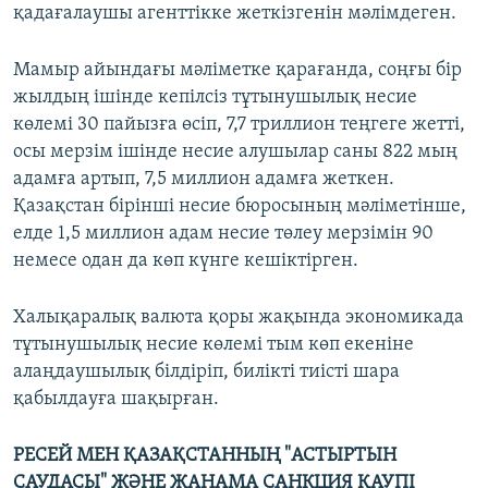
қадағалаушы агенттікке жеткізгенін мәлімдеген.
Мамыр айындағы мәліметке қарағанда, соңғы бір
жылдың ішінде кепілсіз тұтынушылық несие
көлемі 30 пайызға өсіп, 7,7 триллион теңгеге жетті,
осы мерзім ішінде несие алушылар саны 822 мың
адамға артып, 7,5 миллион адамға жеткен.
Қазақстан бірінші несие бюросының мәліметінше,
елде 1,5 миллион адам несие төлеу мерзімін 90
немесе одан да көп күнге кешіктірген.
Халықаралық валюта қоры жақында экономикада
тұтынушылық несие көлемі тым көп екеніне
алаңдаушылық білдіріп, билікті тиісті шара
қабылдауға шақырған.
РЕСЕЙ МЕН ҚАЗАҚСТАННЫҢ "АСТЫРТЫН
САУДАСЫ" ЖӘНЕ ЖАНАМА САНКЦИЯ ҚАУПІ