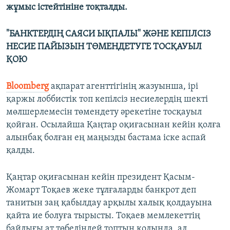
жұмыс істейтініне тоқталды.
"БАНКТЕРДІҢ САЯСИ ЫҚПАЛЫ" ЖӘНЕ КЕПІЛСІЗ
НЕСИЕ ПАЙЫЗЫН ТӨМЕНДЕТУГЕ ТОСҚАУЫЛ
ҚОЮ
Bloomberg
ақпарат агенттігінің жазуынша, ірі
қаржы лоббистік топ кепілсіз несиелердің шекті
мөлшерлемесін төмендету әрекетіне тосқауыл
қойған. Осылайша Қаңтар оқиғасынан кейін қолға
алынбақ болған ең маңызды бастама іске аспай
қалды.
Қаңтар оқиғасынан кейін президент Қасым-
Жомарт Тоқаев жеке тұлғаларды банкрот деп
танитын заң қабылдау арқылы халық қолдауына
қайта ие болуға тырысты. Тоқаев мемлекеттің
байлығы ат төбеліндей топтың қолында, ал