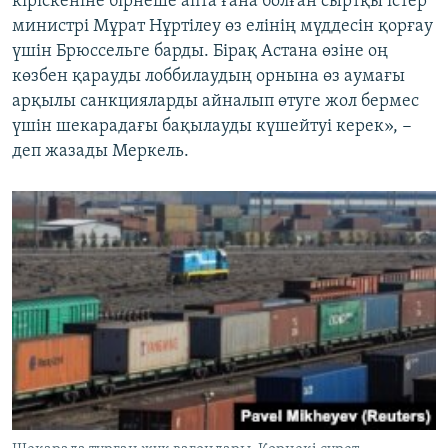
кіріскеніне бірнеше апта ғана болған сыртқы істер
министрі Мұрат Нұртілеу өз елінің мүддесін қорғау
үшін Брюссельге барды. Бірақ Астана өзіне оң
көзбен қарауды лоббилаудың орнына өз аумағы
арқылы санкцияларды айналып өтуге жол бермес
үшін шекарадағы бақылауды күшейтуі керек», −
деп жазады Меркель.