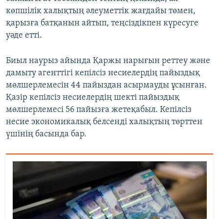
көпшілік халықтың әлеуметтік жағдайы төмен,
қарызға батқанын айтып, теңсіздікпен күресуге
уәде етті.
Биыл наурыз айында Қаржы нарығын реттеу және
дамыту агенттігі кепілсіз несиелердің пайыздық
мөлшерлемесін 44 пайыздан асырмауды ұсынған.
Қазір кепілсіз несиелердің шекті пайыздық
мөлшерлемесі 56 пайызға жетеқабыл. Кепілсіз
несие экономикалық белсенді халықтың төрттен
үшінің басында бар.