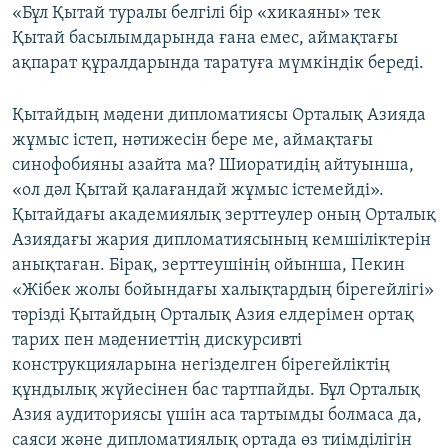
«Бұл Қытай туралы белгілі бір «хикаяны» тек
Қытай басылымдарында ғана емес, аймақтағы
ақпарат құралдарында таратуға мүмкіндік береді.
Қытайдың мәдени дипломатиясы Орталық Азияда
жұмыс істеп, нәтижесін бере ме, аймақтағы
синофобияны азайта ма? Шиоратидің айтуынша,
«ол дәл Қытай қалағандай жұмыс істемейді».
Қытайдағы академиялық зерттеулер оның Орталық
Азиядағы жария дипломатиясының кемшіліктерін
анықтаған. Бірақ, зерттеушінің ойынша, Пекин
«Жібек жолы бойындағы халықтардың бірегейлігі»
тәрізді Қытайдың Орталық Азия елдерімен ортақ
тарих пен мәдениеттің дискурсивті
конструкцияларына негізделген бірегейліктің
құндылық жүйесінен бас тартпайды. Бұл Орталық
Азия аудиториясы үшін аса тартымды болмаса да,
саяси және дипломатиялық ортада өз тиімділігін