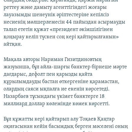
Олардың сөздеріне қарағанда, Қаржы нарығын
реттеу және дамыту агенттігіндегі жоғары
лауазымды шенеунік әріптестеріне кепілсіз
несиенің мөлшерлемесін 44 пайыздан асырмауды
талап ететін құжат «президент әкімшілігінен
қоңырау келіп түскен соң кері қайтарылғанын»
айтқан.
Мақала авторы Нариман Гизитдиновтың
жазуынша, бұл айла-шарғы банктер бірнеше мәрте
дағдарыс, дефолт пен қарызды қайта
құрылымдауды бастан өткергеніне қарамастан,
олардың саяси ықпалға ие екенін көрсетеді.
Назарбаев тұсындағы үкімет банктерге 18
миллиард доллар көлемінде көмек көрсетті.
Бұл құжатты кері қайтарып алу Тоқаев Қаңтар
оқиғасынан кейін басымдық берген мәселені оның