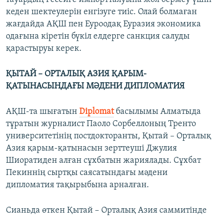
кеден шектеулерін енгізуге тиіс. Олай болмаған
жағдайда АҚШ пен Еуроодақ Еуразия экономика
одағына кіретін бүкіл елдерге санкция салуды
қарастыруы керек.
ҚЫТАЙ – ОРТАЛЫҚ АЗИЯ ҚАРЫМ-
ҚАТЫНАСЫНДАҒЫ МӘДЕНИ ДИПЛОМАТИЯ
АҚШ-та шығатын
Diplomat
басылымы Алматыда
тұратын журналист Паоло Сорбеллоның Тренто
университетінің постдокторанты, Қытай – Орталық
Азия қарым-қатынасын зерттеуші Джулия
Шиоратиден алған сұхбатын жариялады. Сұхбат
Пекиннің сыртқы саясатындағы мәдени
дипломатия тақырыбына арналған.
Сианьда өткен Қытай – Орталық Азия саммитінде