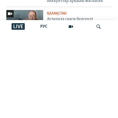
аккаунттар арқылы жасалған
ҚАЗАҚСТАН
Астанада саяси белсенді
Нарымбаев 2,5 жылға сотталды.
LIVE
РУС
Айыбы не?
AZATTYQTV
Журналист абақтыда "батарея
İздеу
жұтқан". Түрме басшылығы мұны
растамады
ЖАЗЫЛЫҢЫЗ
ЖАЛПЫ МӘЛІМЕТ