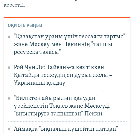
көрсетті.
ОҚИ ОТЫРЫҢЫЗ
"Қазақстан ураны үшін геосаяси тартыс"
және Мәскеу мен Пекиннің "тапшы
ресурсқа таласы"
Рой Чун Ли: Тайваньға көз тіккен
Қытайды тежеудің ең дұрыс жолы –
Украинаны қолдау
"Биліктен айырылып қалудан"
үрейленетін Тоқаев және Мәскеуді
"ығыстыруға талпынған" Пекин
Аймақта "ықпалын күшейтіп жатқан"