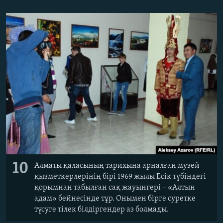
10
Алматы қаласының тарихына арналған музей
қызметкерлерінің бірі 1969 жылы Есік түбіндегі
қорымнан табылған сақ жауынгері – «Алтын
адам» бейнесінде тұр. Онымен бірге суретке
түсуге тілек білдіргендер аз болмады.