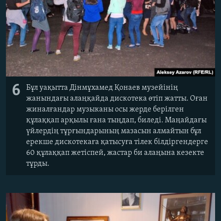
6
Бұл уақытта Дінмұхамед Қонаев музейінің
жанындағы алаңқайда дискотека өтіп жатты. Оған
жиналғандар музыканы осы жерде берілген
құлаққап арқылы ғана тыңдап, биледі. Маңайдағы
үйлердің тұрғындарының мазасын алмайтын бұл
ерекше дискотекаға қатысуға тілек білдіргендерге
60 құлаққап жетіспей, жастар би алаңына кезекте
тұрды.