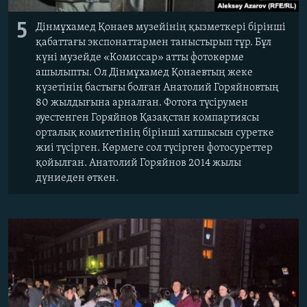
5
Дінмұхамед Қонаев музейінің қызметкері бірінші
қабаттағы экспонаттармен таныстырып тұр. Бұл
күні музейде «Комиссар» атты фотокөрме
ашылыпты. Ол Дінмұхамед Қонаевтың жеке
күзетінің бастығы болған Анатолий Горяйновтың
80 жылдығына арналған. Фотоға түсірумен
әуестенген Горяйнов Қазақстан компартиясы
орталық комитетінің бірінші хатшысын суретке
жиі түсірген. Көрмеге сол түсірген фотосуреттер
қойылған. Анатолий Горяйнов 2014 жылы
дүниеден өткен.