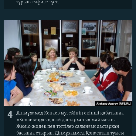
тұрып селфиге түсті.
4
Дінмұхамед Қонаев музейінің екінші қабатында
«Қонаевтардың шай дастарханы» жайылған.
Жеміс-жидек пен тәттілер салынған дастархан
басында отырып, Дінмұхаммед Қонаевтың туысы