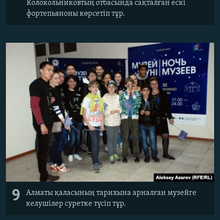
Колокольниковтың отбасында сақталған ескі
фортепьяноны көрсетіп тұр.
9
Алматы қаласының тарихына арналған музейге
келушілер суретке түсіп тұр.