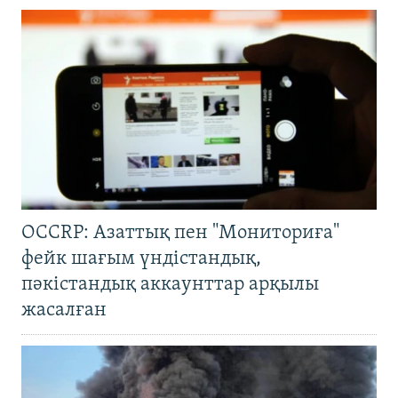
OCCRP: Азаттық пен "Мониториға"
фейк шағым үндістандық,
пәкістандық аккаунттар арқылы
жасалған