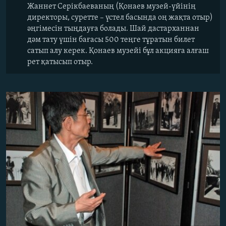
Жаннет Серікбаеваның (Қонаев музей-үйінің
директоры, суретте – үстел басында оң жақта отыр)
әңгімесін тыңдауға болады. Шай дастарханнан
дәм тату үшін бағасы 500 теңге тұратын билет
сатып алу керек. Қонаев музейі бұл акцияға алғаш
рет қатысып отыр.