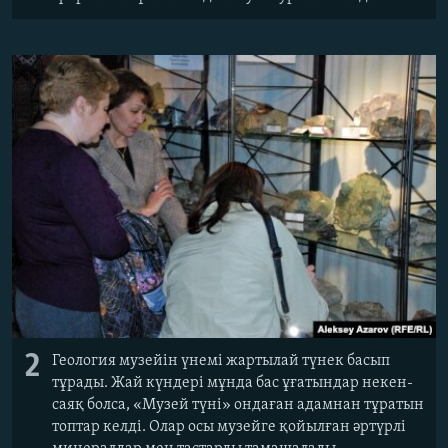
2
Геология музейін үнемі жартылай түнек басып
тұрады. Жай күндері мұнда бас ұғатындар некен-
саяқ болса, «Музей түні» ондаған адамнан тұратын
топтар келді. Олар осы музейге қойылған әртүрлі