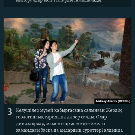
минералдар мен тастарды тамашалады.
3
Келушілер музей қабырғасына салынған Жердің
геологиялық тарихына да зер салды. Олар
динозаврлар, мамонттар және өте ежелгі
замандағы басқа да аңдардың суреттері алдында