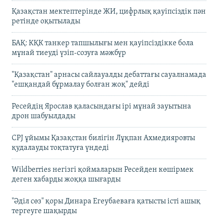
Қазақстан мектептерінде ЖИ, цифрлық қауіпсіздік пән
ретінде оқытылады
БАҚ: КҚК танкер тапшылығы мен қауіпсіздікке бола
мұнай тиеуді үзіп-созуға мәжбүр
"Қазақстан" арнасы сайлауалды дебаттағы сауалнамада
"ешқандай бұрмалау болған жоқ" дейді
Ресейдің Ярослав қаласындағы ірі мұнай зауытына
дрон шабуылдады
CPJ ұйымы Қазақстан билігін Лұқпан Ахмедияровты
қудалауды тоқтатуға үндеді
Wildberries негізгі қоймаларын Ресейден көшірмек
деген хабарды жоққа шығарды
"Әділ сөз" қоры Динара Егеубаеваға қатысты істі ашық
тергеуге шақырды