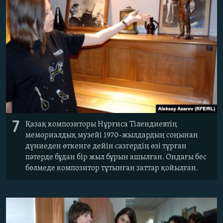
7
Қазақ композиторы Нұрғиса Тілендиевтің
мемориалдық музейі 1970-жылдардың соңынан
дүниеден өткенге дейін сазгердің өзі тұрған
пәтерде бұдан бір жыл бұрын ашылған. Ондағы бес
бөлмеде композитор тұтынған заттар қойылған.