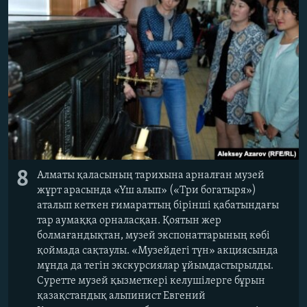
8
Алматы қаласының тарихына арналған музей
жұрт арасында «Үш алып» («Три богатыря»)
аталып кеткен ғимараттың бірінші қабатындағы
тар аумаққа орналасқан. Қоятын жер
болмағандықтан, музей экспонаттарының көбі
қоймада сақтаулы. «Музейдегі түн» акциясында
мұнда да тегін экскурсиялар ұйымдастырылды.
Суретте музей қызметкері келушілерге бұрын
қазақстандық альпинист Евгений