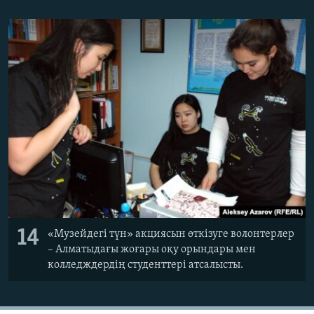
14
«Музейдегі түн» акциясын өткізуге волонтерлер
– Алматыдағы жоғары оқу орындары мен
колледждердің студенттері атсалысты.