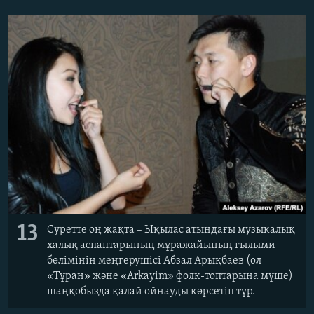
13
Суретте оң жақта – Ықылас атындағы музыкалық
халық аспаптарының мұражайының ғылыми
бөлімінің меңгерушісі Абзал Арықбаев (ол
«Тұран» және «Arkayim» фолк-топтарына мүше)
шаңқобызда қалай ойнауды көрсетіп тұр.