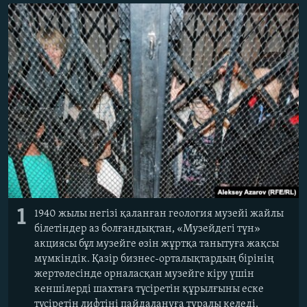
ЖАЗЫЛЫҢЫЗ
Басқа тілдерде
1
1940 жылы негізі қаланған геология музейі жайлы
білетіндер аз болғандықтан, «Музейдегі түн»
акциясы бұл музейге өзін жұртқа танытуға жақсы
мүмкіндік. Қазір бизнес-орталықтардың бірінің
жертөлесінде орналасқан музейге кіру үшін
кеншілерді шахтаға түсіретін құрылғыны еске
түсіретін лифтіні пайдалануға туралы келеді.