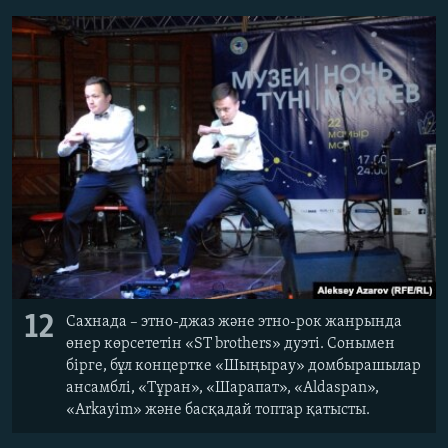
12
Сахнада – этно-джаз және этно-рок жанрында
өнер көрсететін «ST brothers» дуэті. Сонымен
бірге, бұл концертке «Шыңырау» домбырашылар
ансамблі, «Тұран», «Шарапат», «Aldaspan»,
«Arkayim» және басқадай топтар қатысты.