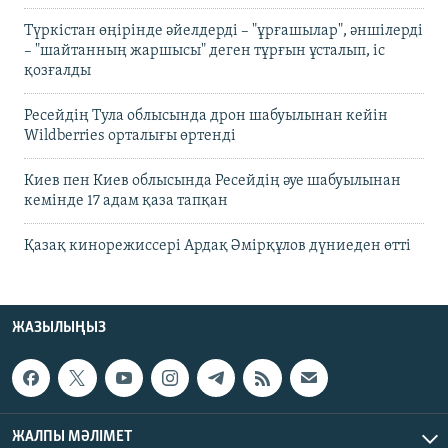
Түркістан өңірінде әйелдерді – "ұрғашылар", әншілерді
– "шайтанның жаршысы" деген тұрғын ұсталып, іс
қозғалды
Ресейдің Тула облысында дрон шабуылынан кейін
Wildberries орталығы өртенді
Киев пен Киев облысында Ресейдің әуе шабуылынан
кемінде 17 адам қаза тапқан
Қазақ кинорежиссері Ардақ Әмірқұлов дүниеден өтті
ЖАЗЫЛЫҢЫЗ
ЖАЛПЫ МӘЛІМЕТ