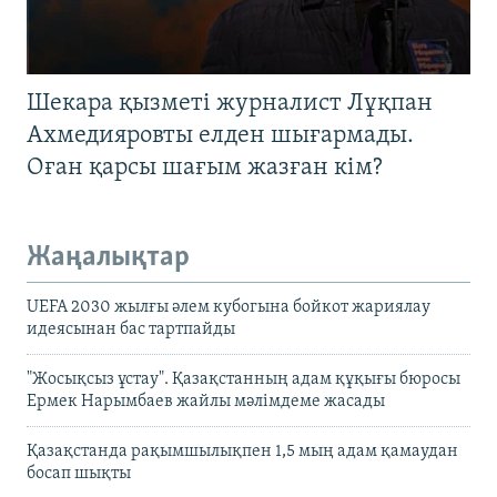
Шекара қызметі журналист Лұқпан
Ахмедияровты елден шығармады.
Оған қарсы шағым жазған кім?
Жаңалықтар
UEFA 2030 жылғы әлем кубогына бойкот жариялау
идеясынан бас тартпайды
"Жосықсыз ұстау". Қазақстанның адам құқығы бюросы
Ермек Нарымбаев жайлы мәлімдеме жасады
Қазақстанда рақымшылықпен 1,5 мың адам қамаудан
босап шықты