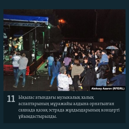
11
Ықылас атындағы музыкалық халық
аспаптарының мұражайы алдына орнатылған
сахнада қазақ эстрада жұлдыздарының концерті
ұйымдастырылды.