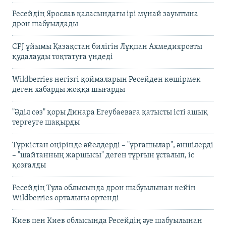
Ресейдің Ярослав қаласындағы ірі мұнай зауытына
дрон шабуылдады
CPJ ұйымы Қазақстан билігін Лұқпан Ахмедияровты
қудалауды тоқтатуға үндеді
Wildberries негізгі қоймаларын Ресейден көшірмек
деген хабарды жоққа шығарды
"Әділ сөз" қоры Динара Егеубаеваға қатысты істі ашық
тергеуге шақырды
Түркістан өңірінде әйелдерді – "ұрғашылар", әншілерді
– "шайтанның жаршысы" деген тұрғын ұсталып, іс
қозғалды
Ресейдің Тула облысында дрон шабуылынан кейін
Wildberries орталығы өртенді
Киев пен Киев облысында Ресейдің әуе шабуылынан