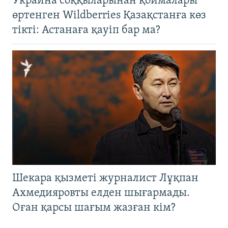
Украина соққыларынан қоймалары
өртенген Wildberries Қазақстанға көз
тікті: Астанаға қауіп бар ма?
Шекара қызметі журналист Лұқпан
Ахмедияровты елден шығармады.
Оған қарсы шағым жазған кім?