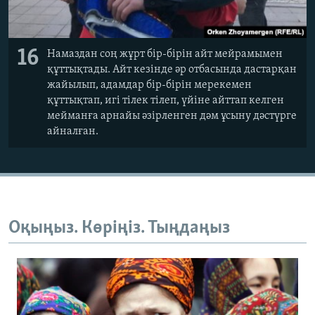
16
Намаздан соң жұрт бір-бірін айт мейрамымен
құттықтады. Айт кезінде әр отбасында дастарқан
жайылып, адамдар бір-бірін мерекемен
құттықтап, игі тілек тілеп, үйіне айттап келген
мейманға арнайы әзірленген дәм ұсыну дәстүрге
айналған.
Оқыңыз. Көріңіз. Тыңдаңыз