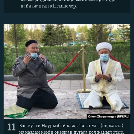
пайдаланған кілемшелер.
11
Бас мүфти Наурызбай қажы Тағанұлы (оң жақта)
намаздан кейін оқылған дұғаға қол жайып отыр.