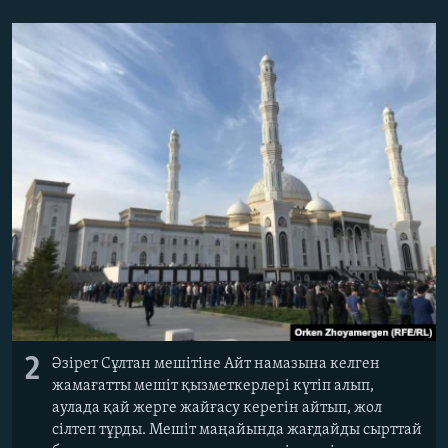
2
Әзірет Сұлтан мешітіне Айт намазына келген
жамағатты мешіт қызметкерлері күтіп алып,
аулада қай жерге жайғасу керегін айтып, жол
сілтеп тұрды. Мешіт маңайында жағдайды сырттай