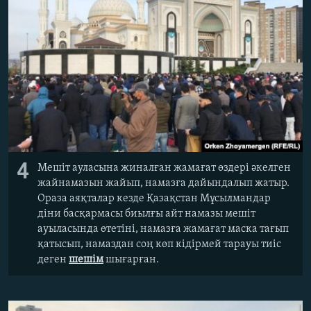
4
Мешіт ауласына жиналған жамағат өздері әкелген
жайнамазын жайып, намазға дайындалып жатыр.
Ораза аяқталар кезде Қазақстан Мұсылмандар
діни басқармасы биылғы айт намазы мешіт
ауыласында өтетіні, намазға жамағат маска тағып
қатысып, намаздан соң көп кідірмей тарауы тиіс
деген
шешім
шығарған.