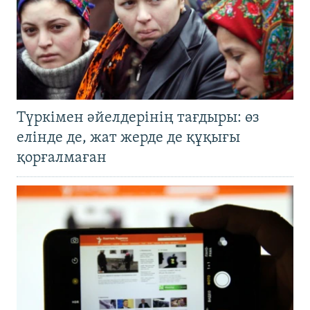
Түркімен әйелдерінің тағдыры: өз
елінде де, жат жерде де құқығы
қорғалмаған