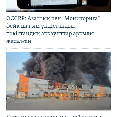
OCCRP: Азаттық пен "Мониториға"
фейк шағым үндістандық,
пәкістандық аккаунттар арқылы
жасалған