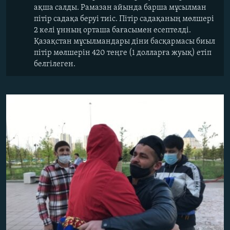
ақша салды. Рамазан айында барша мұсылман
пітір садақа беруі тиіс. Пітір садақаның мөлшері
2 келі ұнның орташа бағасымен есептелді.
Қазақстан мұсылмандары діни басқармасы биыл
пітір мөлшерін 420 теңге (1 долларға жуық) етіп
белгілеген.