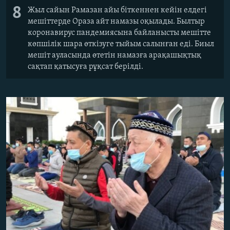
8
Жыл сайын Рамазан айы біткеннен кейін елдегі
мешіттерде Ораза айт намазы оқылады. Былтыр
коронавирус пандемиясына байланысты мешітте
көпшілік шара өткізуге тыйым салынған еді. Биыл
мешіт ауласында өтетін намазға арақашықтық
сақтап қатысуға рұқсат берілді.