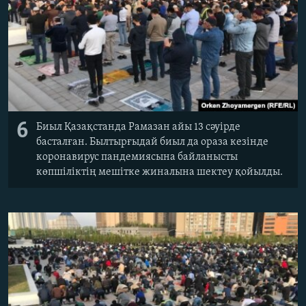
6
Биыл Қазақстанда Рамазан айы 13 сәуірде
басталған. Былтырғыдай биыл да ораза кезінде
коронавирус пандемиясына байланысты
көпшіліктің мешітке жиналына шектеу қойылды.