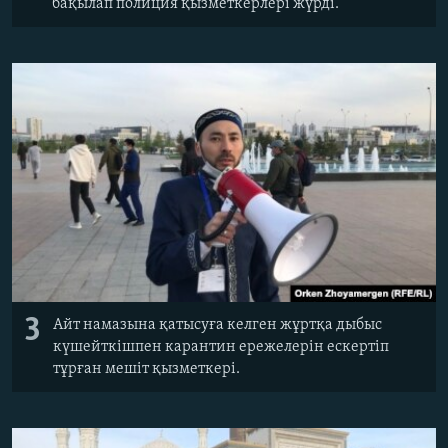
бақылап полиция қызметкерлері жүрді.
3
Айт намазына қатысуға келген жұртқа дыбыс
күшейткішпен карантин ережелерін ескертіп
тұрған мешіт қызметкері.