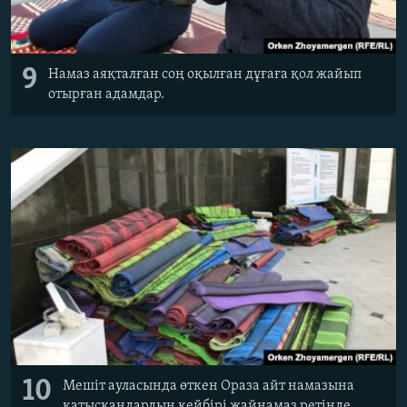
9
Намаз аяқталған соң оқылған дұғаға қол жайып
отырған адамдар.
10
Мешіт ауласында өткен Ораза айт намазына
қатысқандардың кейбірі жайнамаз ретінде