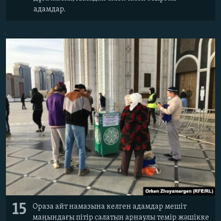
адамдар.
15
Ораза айт намазына келген адамдар мешіт
маңындағы пітір салатын арнаулы темір жәшікке