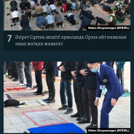
7
Әзірет Сұлтан мешіті ауласында Ораза айт намазын
оқып жатқан жамағат.