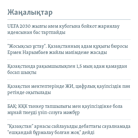
Жаңалықтар
UEFA 2030 жылғы әлем кубогына бойкот жариялау
идеясынан бас тартпайды
"Жосықсыз ұстау". Қазақстанның адам құқығы бюросы
Ермек Нарымбаев жайлы мәлімдеме жасады
Қазақстанда рақымшылықпен 1,5 мың адам қамаудан
босап шықты
Қазақстан мектептерінде ЖИ, цифрлық қауіпсіздік пән
ретінде оқытылады
БАҚ: КҚК танкер тапшылығы мен қауіпсіздікке бола
мұнай тиеуді үзіп-созуға мәжбүр
"Қазақстан" арнасы сайлауалды дебаттағы сауалнамада
"ешқандай бұрмалау болған жоқ" дейді