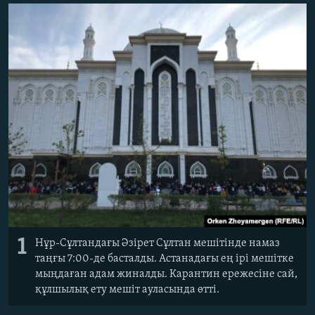
ЖАЗЫЛЫҢЫЗ
Басқа тілдерде
1
Нұр-Сұлтандағы Әзірет Сұлтан мешітінде намаз
таңғы 7:00-де басталды. Астанадағы ең ірі мешітке
мыңдаған адам жиналды. Карантин ережесіне сай,
құлшылық ету мешіт ауласында өтті.