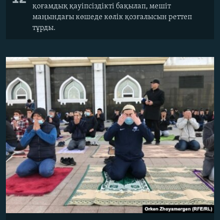
қоғамдық қауіпсіздікті бақылап, мешіт
маңындағы көшеде көлік қозғалысын реттеп
тұрды.