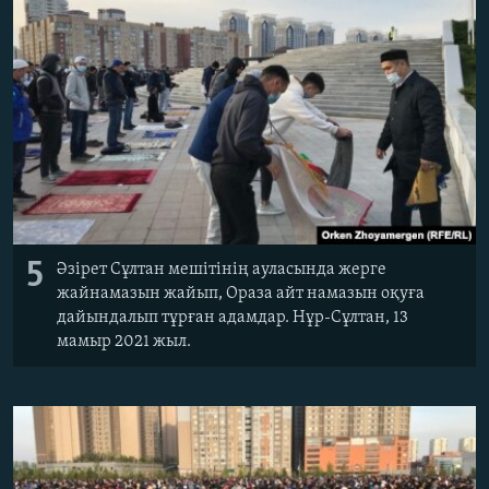
5
Әзірет Сұлтан мешітінің ауласында жерге
жайнамазын жайып, Ораза айт намазын оқуға
дайындалып тұрған адамдар. Нұр-Сұлтан, 13
мамыр 2021 жыл.