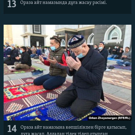
13
Ораза айт намазында дұға жасау рәсімі.
14
Ораза айт намазына көпшілікпен бірге қатысып,
дұға жасап, Алладан тілек тілеп отырған