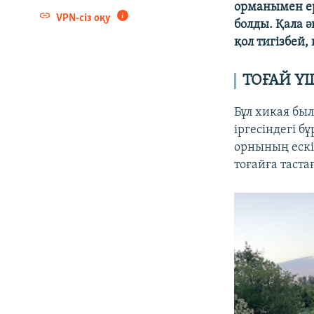
орманымен ер
VPN-сіз оқу
болды. Қала ә
қол тигізбей,
ТОҒАЙ Ү
Бұл хикая бы
іргесіндегі 
орнының еск
тоғайға таста