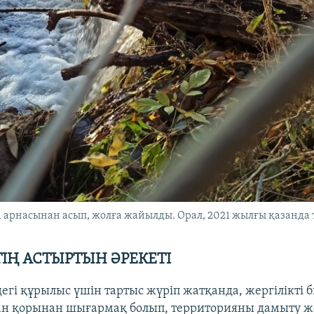
 арнасынан асып, жолға жайылды. Орал, 2021 жылғы қазанда т
ТІҢ АСТЫРТЫН ӘРЕКЕТІ
дегі құрылыс үшін тартыс жүріп жатқанда, жергілікті б
ан қорынан шығармақ болып, территорияны дамыту 