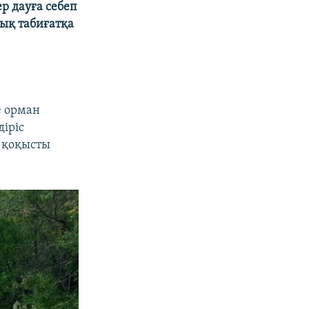
р дауға себеп
лық табиғатқа
е орман
іріс
 қоқысты