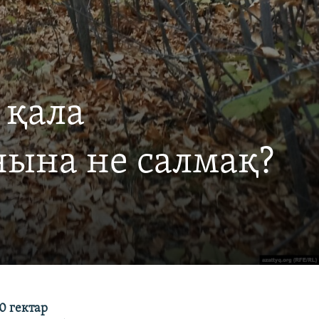
 қала
нына не салмақ?
00
гектар