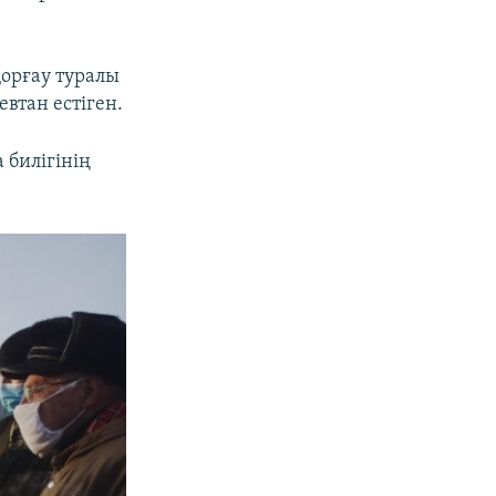
қорғау туралы
евтан естіген.
 билігінің