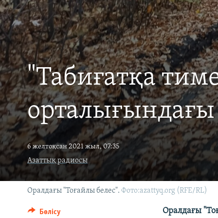
"Табиғатқа тиме
орталығындағы 
6 желтоқсан 2021 жыл, 07:35
Азаттық радиосы
Оралдағы "Тоғайлы белес".
Фото:azattyq.org (RFE/RL)
Оралдағы "То
Бөлісу