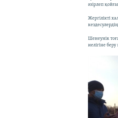
әзірлеп қойға
Жергілікті ха
кездесулердің
Шенеунік тоғ
иелігіне беру