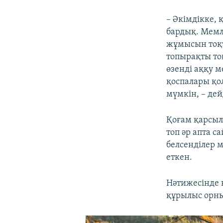
– Әкімдікке, 
бардық. Мемл
жұмысын тоқт
топырақты то
өзенді аққу м
қоспалары қо
мүмкін, – де
Қоғам қарсыл
топ әр апта с
белсенділер 
еткен.
Нәтижесінде 
құрылыс орны