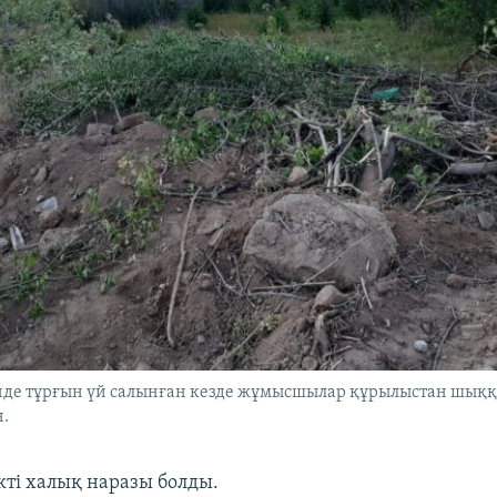
нде тұрғын үй салынған кезде жұмысшылар құрылыстан шық
н.
кті халық наразы болды.