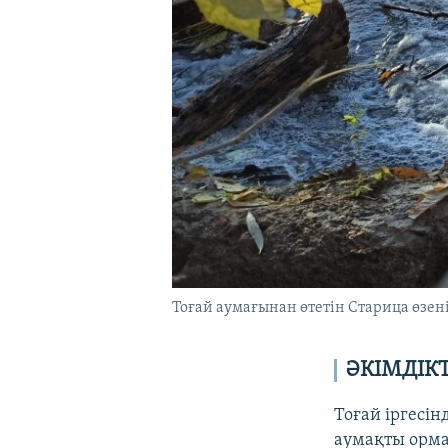
Тоғай аумағынан өтетін Старица өзені
ӘКІМДІК
Тоғай іргесін
аумақты орм