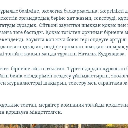
құрылыс бөліміне, экология басқармасына, жергілікті 
екеттік органдардың бәріне хат жазып, тексеруді, құ
атуды сұрадық. Өйткені зауыттан шыққан қоқыс пен
ғайға төге бастады. Қоқыс төгілген орыннан бірнеше м
екендейді. Зауытта көп жыл бойы тері өңдеуге әртүрл
лданылғандықтан, өндіріс орнынан шыққан топырақ 
йді тоғайға жақын маңда тұратын Наталья Кудрявцева.
ығы бірнеше айға созылған. Тұрғындардан құрылған
айын билік өкілдерімен кездесу ұйымдастырып, эколог
мен журналистерді шақырып, тексеру мен сараптама жү
құрылыс тоқтап, мердігер компания тоғайды қоқыстан
н қоршауға міндеттелген.