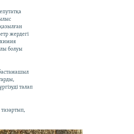
депутатқа
рылыс
 қазылған
етр жердегі
і химия
улы болуы
 бастамашыл
тарды,
ргізуді талап
 тазартып,