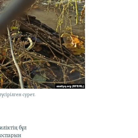
үсірілген сурет.
иліктің бұл
жоспарын