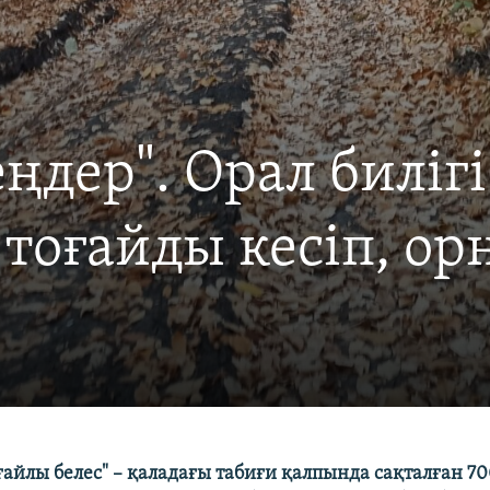
ңдер". Орал билігі
тоғайды кесіп, ор
ғайлы белес" – қаладағы табиғи қалпында сақталған 7