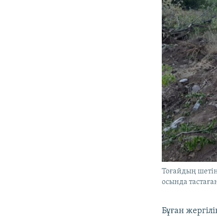
Тоғайдың шеті
осында тастаға
Бұған жергілі