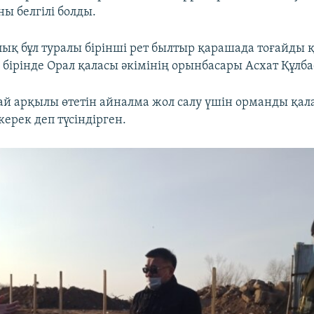
ны белгілі болды.
лық бұл туралы бірінші рет былтыр қарашада тоғайды 
 бірінде Орал қаласы әкімінің орынбасары Асхат Құлба
ай арқылы өтетін айналма жол салу үшін орманды қала
 керек деп түсіндірген.