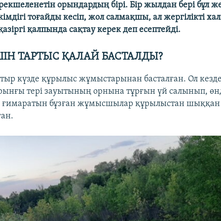
екшеленетін орындардың бірі. Бір жылдан бері бұл же
кімдігі тоғайды кесіп, жол салмақшы, ал жергілікті ха
 қазіргі қалпында сақтау керек деп есептейді.
ШІН ТАРТЫС ҚАЛАЙ БАСТАЛДЫ?
лтыр күзде құрылыс жұмыстарынан басталған. Ол кезд
бұрынғы тері зауытының орнына тұрғын үй салынып, өнд
і ғимаратын бұзған жұмысшылар құрылыстан шыққан
ған.