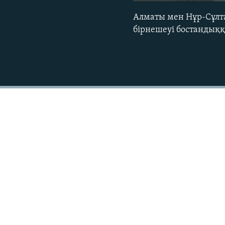
Алматы мен Нұр-Сұлта
бірнешеуі бостандыққ