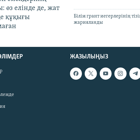
: өз елінде де, жат
де құқығы
Білім грант иегерлерінің тізі
жарияланды
маған
БӨЛІМДЕР
ЖАЗЫЛЫҢЫЗ
р
әлемде
зия