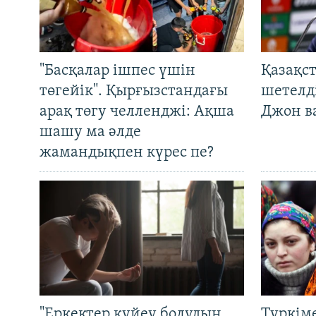
"Басқалар ішпес үшін
Қазақс
төгейік". Қырғызстандағы
шетелді
арақ төгу челленджі: Ақша
Джон ва
шашу ма әлде
жамандықпен күрес пе?
"Еркектер күйеу болудың
Түркім