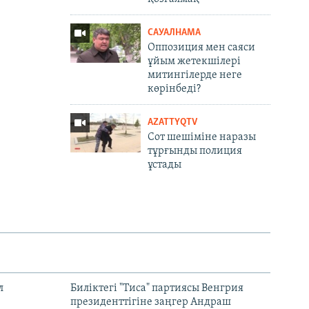
САУАЛНАМА
Оппозиция мен саяси
ұйым жетекшілері
митингілерде неге
көрінбеді?
AZATTYQTV
Сот шешіміне наразы
тұрғынды полиция
ұстады
л
Биліктегі "Тиса" партиясы Венгрия
президенттігіне заңгер Андраш