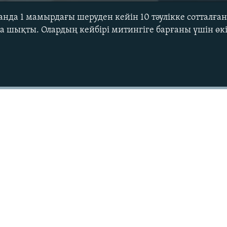
нда 1 мамырдағы шеруден кейін 10 тәулікке сотталға
а шықты. Олардың кейбірі митингіге барғаны үшін өкі