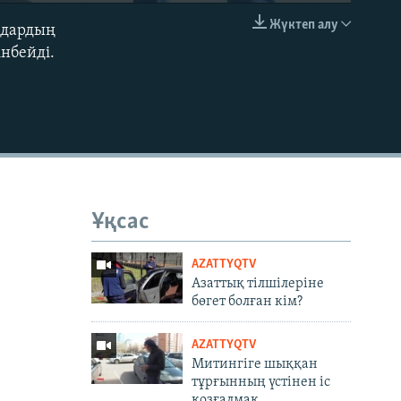
Жүктеп алу
ндардың
EMBED
нбейді.
Ұқсас
AZATTYQTV
Азаттық тілшілеріне
бөгет болған кім?
AZATTYQTV
Митингіге шыққан
тұрғынның үстінен іс
қозғалмақ