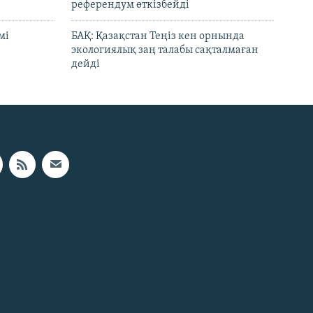
референдум өткізбейді
мі
БАҚ: Қазақстан Теңіз кен орнында
экологиялық заң талабы сақталмаған
дейді