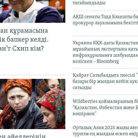
тағайындалды
АҚШ сенаты Тодд Бланшты ба
прокурор лауазымына бекітт
тан құрамасына
к бапкер келді.
Украина КҚК-дағы Қазақста
н’т Схип кім?
мұнайының экспортына қаты
инфрақұрылымға шабуылдам
келіскен – Bloomberg
Қайрат Сатыбалдыға тиесілі "
базары бір жылдан кейін ау
сатылды
Wildberries қоймаларының бі
"Қазақстан, Өзбекстан және 
көшірмек"
Орталық Азия 2025 жылы әл
туризм ең жылдам өскен өңі
ен әйелдерінің