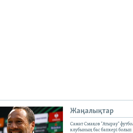
Жаңалықтар
Самат Смақов "Атырау" футбо
клубының бас бапкері болып