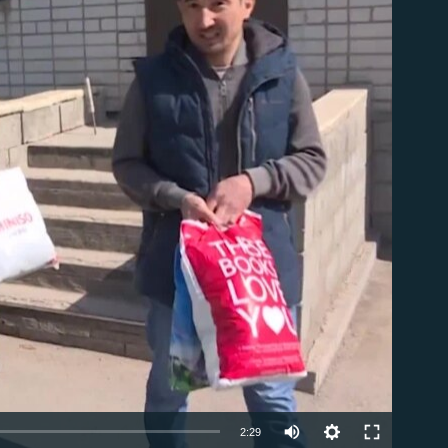
able
2:29