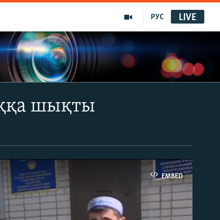
LIVE
РУС
ыққа шықты
EMBED