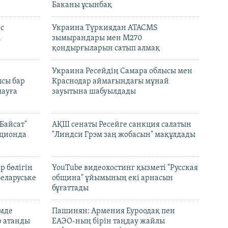
Баканы ұсынбақ
с
Украина Түркиядан ATACMS
і
зымырандары мен M270
қондырғыларын сатып алмақ
н
Украина Ресейдің Самара облысы мен
сы бар
Краснодар аймағындағы мұнай
ауға
зауытына шабуылдады
Байсат"
АҚШ сенаты Ресейге санкция салатын
кционда
"Линдси Грэм заң жобасын" мақұлдады
р бөлігін
YouTube видеохостинг қызметі "Русская
Беларуське
община" ұйымының екі арнасын
бұғаттады
емде
Пашинян: Армения Еуроодақ пен
р атанды
ЕАЭО-ның бірін таңдау жайлы