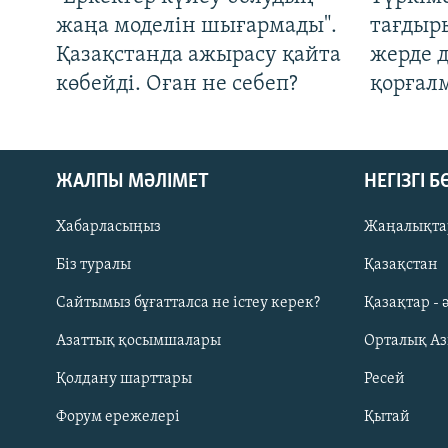
жаңа моделін шығармады".
тағдыры
Қазақстанда ажырасу қайта
жерде 
көбейді. Оған не себеп?
қорғал
ЖАЛПЫ МӘЛІМЕТ
НЕГІЗГІ 
Хабарласыңыз
Жаңалықта
Біз туралы
Қазақстан
Русский
Сайтымыз бұғатталса не істеу керек?
Қазақтар - 
Азаттық қосымшалары
Орталық А
ЖАЗЫЛЫҢЫЗ
Қолдану шарттары
Ресей
Форум ережелері
Қытай