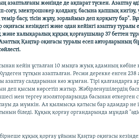
ң азапталғаны жөнінде де ақпарат түскен. Азаптау әді
-соғу, электрошокер қолдану, басына қапшық кигізу, 
 темір басу, тісін жұлу, зорлаймыз деп қорқыту бар". Бұ
оқиғасы кезіндегі және одан кейінгі азаптау туралы е
 және халықаралық құқық қорғаушылар 37 беттен тұр
Азаттық Қаңтар оқиғасы туралы есеп авторларының бір
өйлесті.
сынан кейін ұсталған 10 мыңға жуық адамның көбіне
 Жүздеген тұтқын азапталған. Ресми дерекке енген 23
уы азаптау салдарынан көз жұмған. Тірі қалғандарға 
ын деп қысым көрсетіп жатыр. Жәбірленушілердің бас
мшесі мен тергеу изоляторларында басынан өткерген
ауы да мүмкін. Ал қылмысқа қатысы бар адамдар не іс
тынын біледі. Құқық қорғау органдарында мұндай "әді
 бірнеше құқық қорғау ұйымы Қаңтар оқиғасы кезіндег