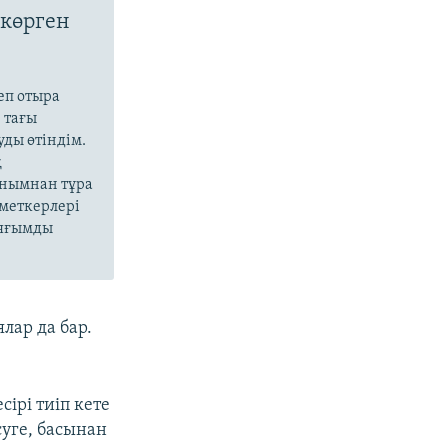
 көрген
еп отыра
 тағы
уды өтіндім.
қ
рнымнан тұра
зметкерлері
 аяғымды
лар да бар.
ірі тиіп кете
суге, басынан