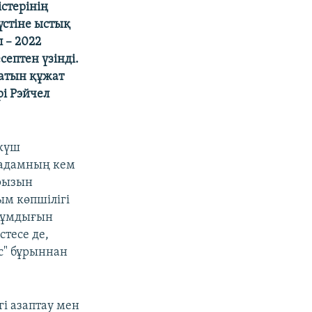
стерінің
үстіне ыстық
л – 2022
септен үзінді.
атын құжат
і Рэйчел
 күш
8 адамның кем
арызын
ым көпшілігі
 сұмдығын
тесе де,
с" бұрыннан
і азаптау мен