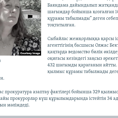
Баяндама дайындалып жатқанд
шағымдар бойынша қозғалған 10
құрамы табылмады” деген себе
тоқтатылған.
Сыбайлас жемқорлыққа қарсы і
агенттігінің басшысы Олжас Бек
қаңтарда ведомство билік өкілде
оқиғасы кезіндегі заңсыз әреке
и
432 шағымды қарағанын айтты. 3
қылмыс құрамы табылмады деге
н.
бас прокуратура азаптау фактілері бойынша 329 қылмыс
найы прокурорлар күш құрылымдарында істейтін 34 а
ын мәлімдеді.