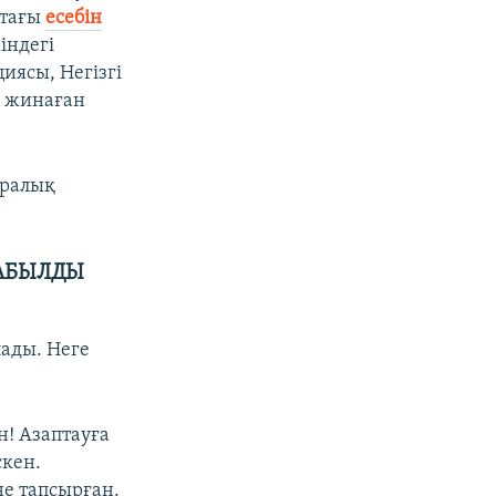
птағы
есебін
індегі
иясы, Негізгі
ы жинаған
аралық
ЖАБЫЛДЫ
лады. Неге
н! Азаптауға
скен.
не тапсырған.