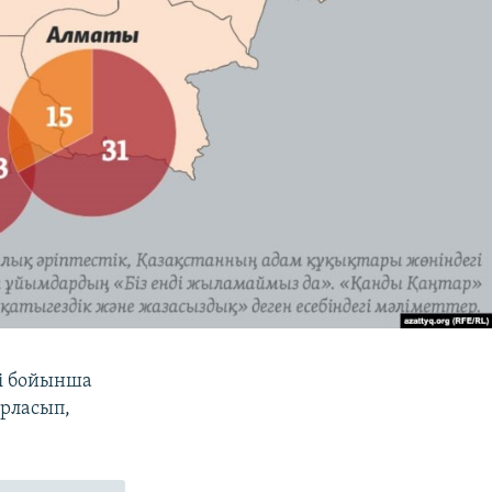
сі бойынша
арласып,