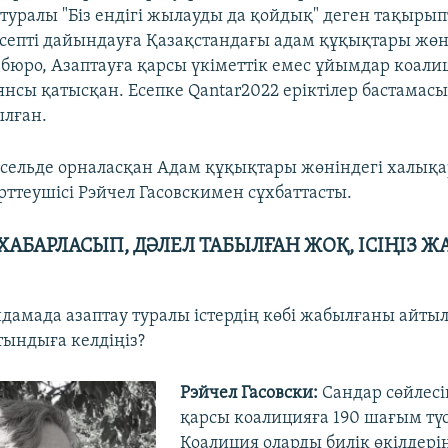
 туралы "Біз ендігі жылауды да қойдық" деген тақыры
Есепті дайындауға Қазақстандағы адам құқықтары жөн
бюро, Азаптауға қарсы үкіметтік емес ұйымдар коалиц
янсы қатысқан. Есепке Qantar2022 еріктілер бастамас
ылған.
сельде орналасқан Адам құқықтары жөніндегі халық
ерттеушісі Рэйчел Гасовскимен сұхбаттасты.
ХАБАРЛАСЫП, ДӘЛЕЛ ТАБЫЛҒАН ЖОҚ, ІСІҢІЗ 
дамада азаптау туралы істердің көбі жабылғаны айты
ындыға келдіңіз?
Рэйчел Гасовски:
Сандар сөйлесі
қарсы коалицияға 190 шағым тү
Коалиция оларды билік өкілдері