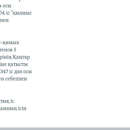
а осы
4 іс "қылмыс
ппен
с-қимыл
тенов 5
рінің Қаңтар
тіне қатысты
47 іс дәл осы
н себеппен
тық іс
дамның ісін