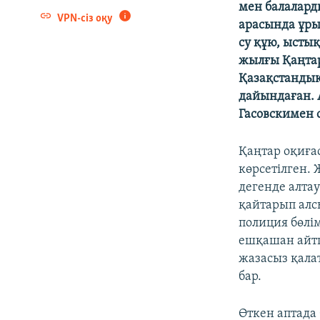
мен балаларды
VPN-сіз оқу
арасында ұрып
су құю, ыстық
жылғы Қаңтар 
Қазақстандық
дайындаған. 
Гасовскимен с
Қаңтар оқиға
көрсетілген.
дегенде алта
қайтарып алс
полиция бөлі
ешқашан айтп
жазасыз қала
бар.
Өткен аптада