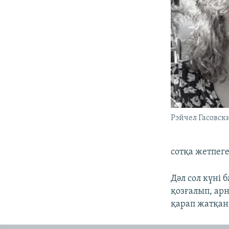
Рэйчел Гасовск
сотқа жетпеге
Дәл сол күні 
қозғалып, ар
қарап жатқан