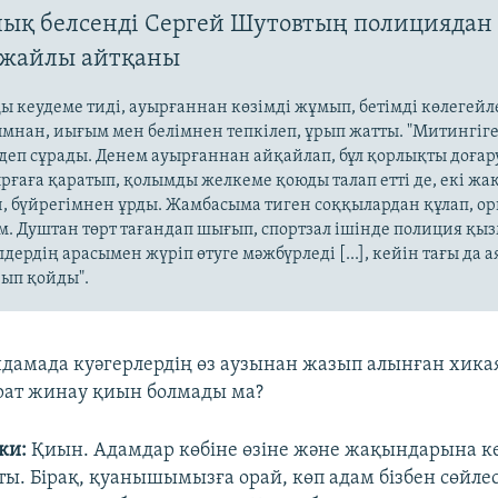
ық белсенді Сергей Шутовтың полициядан
 жайлы айтқаны
қы кеудеме тиді, ауырғаннан көзімді жұмып, бетімді көлегейл
мнан, иығым мен белімнен тепкілеп, ұрып жатты. "Митингіге
 деп сұрады. Денем ауырғаннан айқайлап, бұл қорлықты доғар
рғаға қаратып, қолымды желкеме қоюды талап етті де, екі жа
, бүйрегімнен ұрды. Жамбасыма тиген соққылардан құлап, о
. Душтан төрт тағандап шығып, спортзал ішінде полиция қы
лдердің арасымен жүріп өтуге мәжбүрледі [...], кейін тағы да
ып қойды".
дамада куәгерлердің өз аузынан жазып алынған хикая
ат жинау қиын болмады ма?
ки:
Қиын. Адамдар көбіне өзіне және жақындарына кес
ты. Бірақ, қуанышымызға орай, көп адам бізбен сөйле