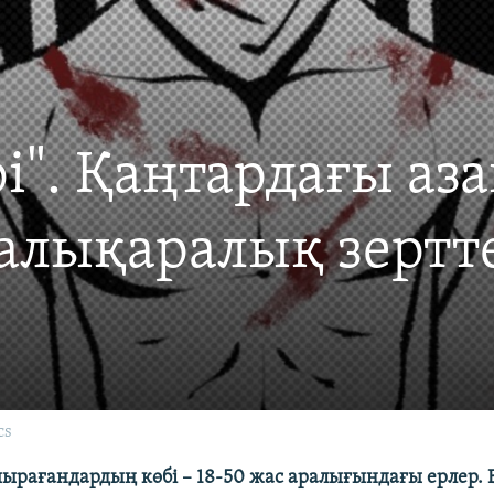
". Қаңтардағы аза
Халықаралық зертт
cs
шырағандардың көбі – 18-50 жас аралығындағы ерлер. 