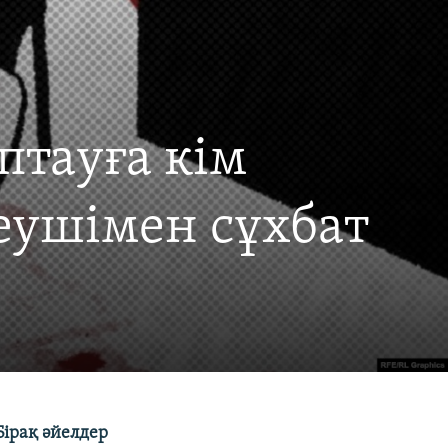
птауға кім
еушімен сұхбат
Бірақ әйелдер