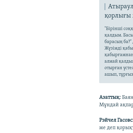
Атыраул
қорлығы
"Бірінші соқ
қалдым. Басы
барасың ба?"
Жүзімді қабы
қабырғамнан
алмай қалдым
отырған үсте
ашып, тұрғыз
Азаттық:
Баян
Мұндай ақпар
Рэйчел Гасовс
ме деп қорық