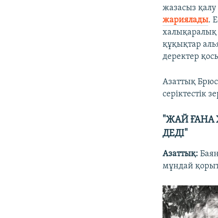
жазасыз қалу
жариялады
. 
халықаралық 
құқықтар аль
деректер қос
Азаттық Брюс
серіктестік з
"ЖАЙ ҒАНА 
ДЕДІ"
Азаттық:
Баян
мұндай қорыт