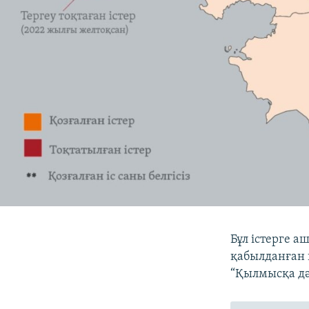
Бұл істерге 
қабылданған 
“Қылмысқа дәл