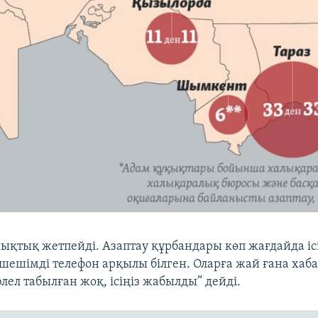
ашықтық жетпейді. Азаптау құрбандары көп жағдайда і
шешімді телефон арқылы білген. Оларға жай ғана хаб
ел табылған жоқ, ісіңіз жабылды” дейді.