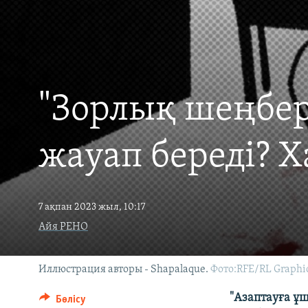
"Зорлық шеңбері
жауап береді? 
7 ақпан 2023 жыл, 10:17
Айя РЕНО
Иллюстрация авторы - Shapalaque.
Фото:RFE/RL Graphi
"Азаптауға ұ
Бөлісу