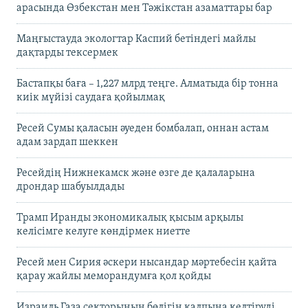
арасында Өзбекстан мен Тәжікстан азаматтары бар
Маңғыстауда экологтар Каспий бетіндегі майлы
дақтарды тексермек
Бастапқы баға – 1,227 млрд теңге. Алматыда бір тонна
киік мүйізі саудаға қойылмақ
Ресей Сумы қаласын әуеден бомбалап, оннан астам
адам зардап шеккен
Ресейдің Нижнекамск және өзге де қалаларына
дрондар шабуылдады
Трамп Иранды экономикалық қысым арқылы
келісімге келуге көндірмек ниетте
Ресей мен Сирия әскери нысандар мәртебесін қайта
қарау жайлы меморандумға қол қойды
Израиль Газа секторының бөлігін қалпына келтіруді