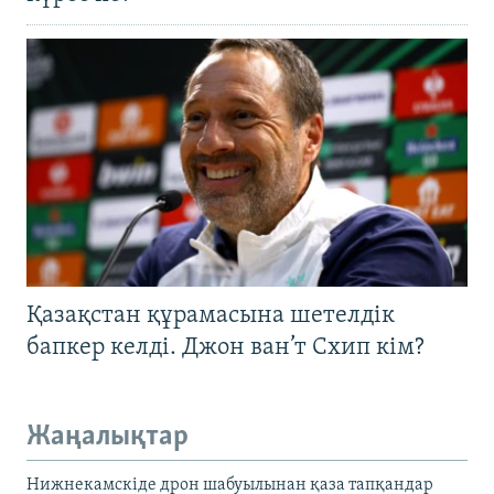
Қазақстан құрамасына шетелдік
бапкер келді. Джон ван’т Схип кім?
Жаңалықтар
Нижнекамскіде дрон шабуылынан қаза тапқандар