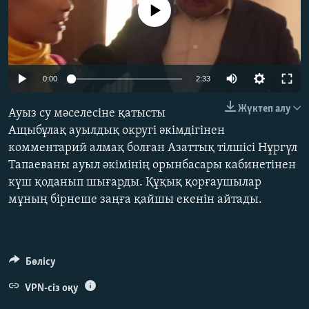
No media source currently available
ЖАЗЫЛЫҢЫЗ
Басқа тілдерде
0:00
2:33
Жүктеп алу
Ауыз су мәселесіне қатысты
Ащыбұлақ ауылдық округі әкімдігінен
комментарий алмақ болған Азаттық тілшісі Нұргүл
Тапаеваны ауыл әкімінің орынбасары кабинетінен
күш қоданып шығарды. Құқық қорғаушылар
мұның бірнеше заңға қайшы екенін айтады.
Бөлісу
VPN-сіз оқу