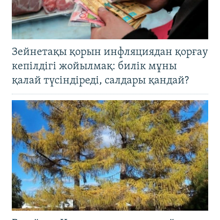
Зейнетақы қорын инфляциядан қорғау
кепілдігі жойылмақ: билік мұны
қалай түсіндіреді, салдары қандай?