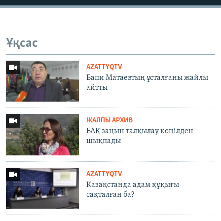
Ұқсас
AZATTYQTV
Бапи Матаевтың ұсталғаны жайлы
айтты
ЖАЛПЫ АРХИВ
БАҚ заңын талқылау көңілден
шықпады
AZATTYQTV
Қазақстанда адам құқығы
сақталған ба?