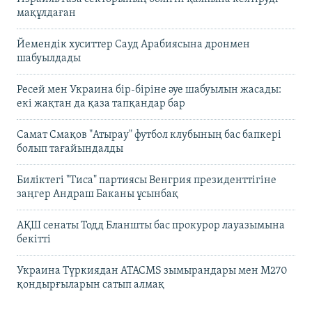
мақұлдаған
Йемендік хуситтер Сауд Арабиясына дронмен
шабуылдады
Ресей мен Украина бір-біріне әуе шабуылын жасады:
екі жақтан да қаза тапқандар бар
Самат Смақов "Атырау" футбол клубының бас бапкері
болып тағайындалды
Биліктегі "Тиса" партиясы Венгрия президенттігіне
заңгер Андраш Баканы ұсынбақ
АҚШ сенаты Тодд Бланшты бас прокурор лауазымына
бекітті
Украина Түркиядан ATACMS зымырандары мен M270
қондырғыларын сатып алмақ