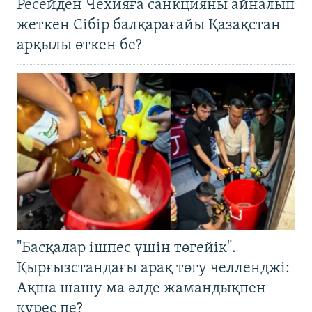
Ресейден Чехияға санкцияны айналып
жеткен Сібір балқарағайы Қазақстан
арқылы өткен бе?
"Басқалар ішпес үшін төгейік".
Қырғызстандағы арақ төгу челленджі:
Ақша шашу ма әлде жамандықпен
күрес пе?