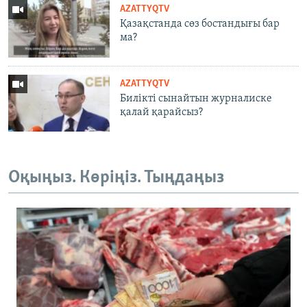
AZATTYQTV
Қазақстанда сөз бостандығы бар
ма?
AZATTYQTV
Билікті сынайтын журналиске
қалай қарайсыз?
Оқыңыз. Көріңіз. Тыңдаңыз