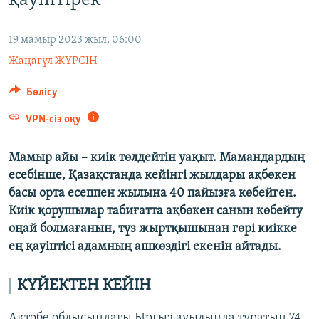
қауіптірек"
ЖАЗЫЛЫҢЫЗ
19 мамыр 2023 жыл, 06:00
Жаңагүл ЖҮРСІН
Басқа тілдерде
Бөлісу
VPN-сіз оқу
Мамыр айы – киік төлдейтін уақыт. Мамандардың
есебінше, Қазақстанда кейінгі жылдары ақбөкен
басы орта есеппен жылына 40 пайызға көбейген.
Киік қорушылар табиғатта ақбөкен санын көбейту
оңай болмағанын, түз жыртқышынан гөрі киікке
ең қауіптісі адамның ашкөздігі екенін айтады.
КҮЙЕКТЕН КЕЙІН
Ақтөбе облысындағы Ырғыз ауылында тұратын 74