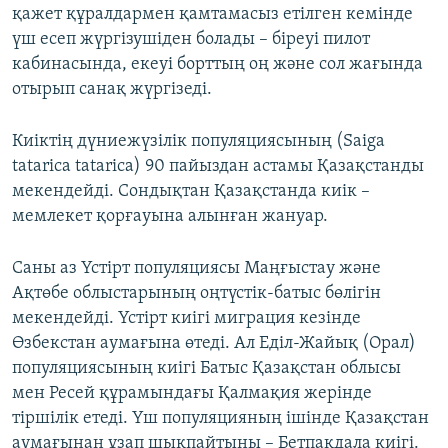
қажет құралдармен қамтамасыз етілген кемінде
үш есеп жүргізушіден болады – біреуі пилот
кабинасында, екеуі борттың оң және сол жағында
отырып санақ жүргізеді.
Киіктің дүниежүзілік популяциясының (Saiga
tatarica tatarica) 90 пайыздан астамы Қазақстанды
мекендейді. Сондықтан Қазақстанда киік –
мемлекет қорғауына алынған жануар.
Саны аз Үстірт популяциясы Маңғыстау және
Ақтөбе облыстарының оңтүстік-батыс бөлігін
мекендейді. Үстірт киігі миграция кезінде
Өзбекстан аумағына өтеді. Ал Еділ-Жайық (Орал)
популяциясының киігі Батыс Қазақстан облысы
мен Ресей құрамындағы Қалмақия жерінде
тіршілік етеді. Үш популяцияның ішінде Қазақстан
аумағынан ұзап шықпайтыны – Бетпақдала киігі.