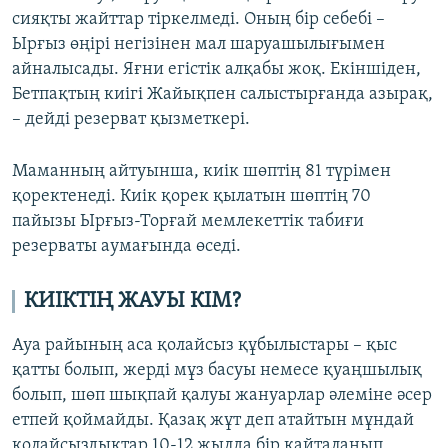
сияқты жайттар тіркелмеді. Оның бір себебі –
Ырғыз өңірі негізінен мал шаруашылығымен
айналысады. Яғни егістік алқабы жоқ. Екіншіден,
Бетпақтың киігі Жайықпен салыстырғанда азырақ,
– дейді резерват қызметкері.
Маманның айтуынша, киік шөптің 81 түрімен
қоректенеді. Киік қорек қылатын шөптің 70
пайызы Ырғыз-Торғай мемлекеттік табиғи
резерваты аумағында өседі.
КИІКТІҢ ЖАУЫ КІМ?
Ауа райының аса қолайсыз құбылыстары – қыс
қатты болып, жерді мұз басуы немесе қуаңшылық
болып, шөп шықпай қалуы жануарлар әлеміне әсер
етпей қоймайды. Қазақ жұт деп атайтын мұндай
қолайсыздықтар 10-12 жылда бір қайталанып