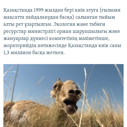
Қазақстанда 1999 жылдан бері киік атуға (ғылыми
мақсатта пайдаланудан басқа) салынған тыйым
алты рет ұзартылған. Экология және табиғи
ресурстар министрлігі орман шаруашылығы және
жануарлар дүниесі комитетінің мәліметінше,
мораторийдің нәтижесінде Қазақстанда киік саны
1,3 миллион басқа жеткен.