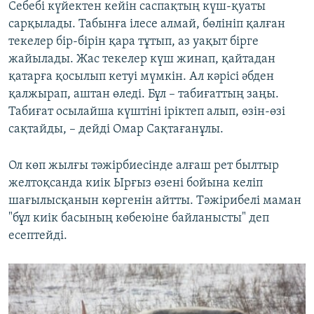
Себебі күйектен кейін саспақтың күш-қуаты
сарқылады. Табынға ілесе алмай, бөлініп қалған
текелер бір-бірін қара тұтып, аз уақыт бірге
жайылады. Жас текелер күш жинап, қайтадан
қатарға қосылып кетуі мүмкін. Ал кәрісі әбден
қалжырап, аштан өледі. Бұл – табиғаттың заңы.
Табиғат осылайша күштіні іріктеп алып, өзін-өзі
сақтайды, – дейді Омар Сақтағанұлы.
Ол көп жылғы тәжірбиесінде алғаш рет былтыр
желтоқсанда киік Ырғыз өзені бойына келіп
шағылысқанын көргенін айтты. Тәжірибелі маман
"бұл киік басының көбеюіне байланысты" деп
есептейді.