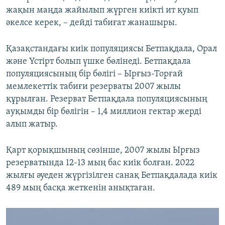
жақын маңда жайылып жүрген киікті ит қуып
әкелсе керек, – дейді табиғат жанашыры.
Қазақстандағы киік популяциясы Бетпақдала, Орал
және Үстірт болып үшке бөлінеді. Бетпақдала
популяциясының бір бөлігі – Ырғыз-Торғай
мемлекеттік табиғи резерваты 2007 жылы
құрылған. Резерват Бетпақдала популяциясының
ауқымды бір бөлігін – 1,4 миллион гектар жерді
алып жатыр.
Қарт қорықшының сөзінше, 2007 жылы Ырғыз
резерватында 12-13 мың бас киік болған. 2022
жылғы әуеден жүргізілген санақ Бетпақдалада киік
489 мың басқа жеткенін анықтаған.