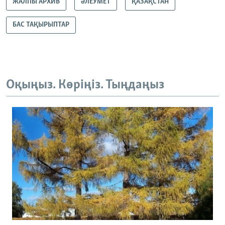
ЖАЛПЫ АРХИВ
ӘЛЕУМЕТ
ҚАЗАҚСТАН
БАС ТАҚЫРЫПТАР
Оқыңыз. Көріңіз. Тыңдаңыз