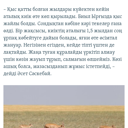
– Қыс қатты болған жылдары күйектен кейін
аталық киік өте көп қырылады. Биыл Ырғызда қыс
жайлы болды. Сондықтан көбіне кәрі текелер ғана
өлді. Бір жақсысы, киіктің аталығы 1,5 жылдан соң
ұрпақ көбейтуге дайын болады, яғни өте өсімтал
жануар. Негізінен егізден, кейде тіпті үштен де
лақтайды. Жаңа туған құралайды үркітіп алмау
үшін көзін жауып тұрып, салмағын өлшейміз. Көзі
ашық болса, мазасызданып жұмыс істетпейді, –
дейді Әсет Сәскебай.