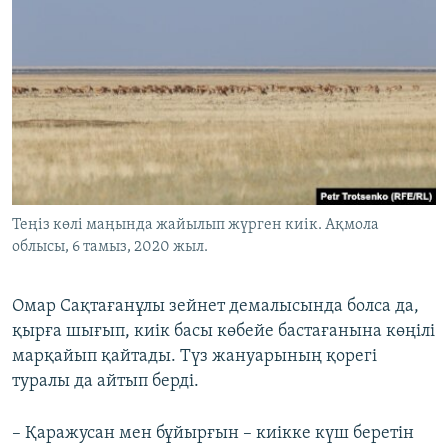
Теңіз көлі маңында жайылып жүрген киік. Ақмола
облысы, 6 тамыз, 2020 жыл.
Омар Сақтағанұлы зейнет демалысында болса да,
қырға шығып, киік басы көбейе бастағанына көңілі
марқайып қайтады. Түз жануарының қорегі
туралы да айтып берді.
– Қаражусан мен бұйырғын – киікке күш беретін