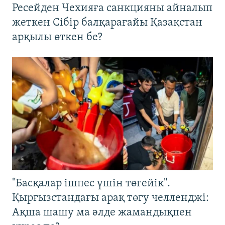
Ресейден Чехияға санкцияны айналып
жеткен Сібір балқарағайы Қазақстан
арқылы өткен бе?
"Басқалар ішпес үшін төгейік".
Қырғызстандағы арақ төгу челленджі:
Ақша шашу ма әлде жамандықпен