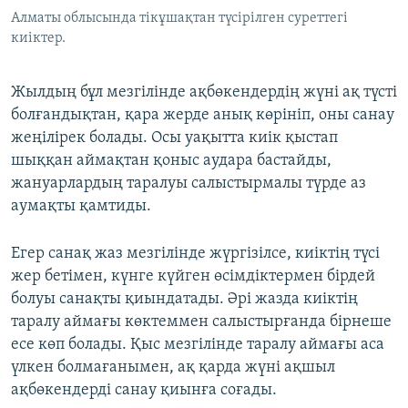
Алматы облысында тікұшақтан түсірілген суреттегі
киіктер.
Жылдың бұл мезгілінде ақбөкендердің жүні ақ түсті
болғандықтан, қара жерде анық көрініп, оны санау
жеңілірек болады. Осы уақытта киік қыстап
шыққан аймақтан қоныс аудара бастайды,
жануарлардың таралуы салыстырмалы түрде аз
аумақты қамтиды.
Егер санақ жаз мезгілінде жүргізілсе, киіктің түсі
жер бетімен, күнге күйген өсімдіктермен бірдей
болуы санақты қиындатады. Әрі жазда киіктің
таралу аймағы көктеммен салыстырғанда бірнеше
есе көп болады. Қыс мезгілінде таралу аймағы аса
үлкен болмағанымен, ақ қарда жүні ақшыл
ақбөкендерді санау қиынға соғады.