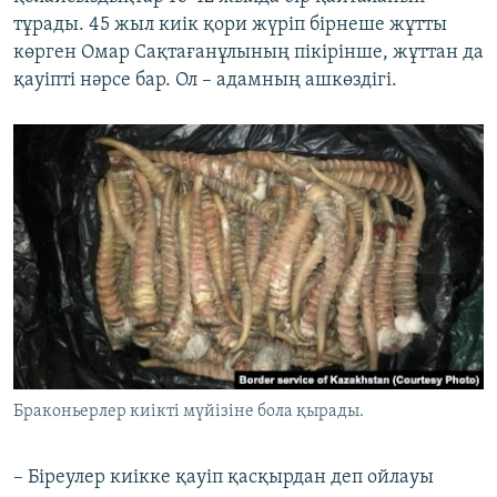
тұрады. 45 жыл киік қори жүріп бірнеше жұтты
көрген Омар Сақтағанұлының пікірінше, жұттан да
қауіпті нәрсе бар. Ол – адамның ашкөздігі.
Браконьерлер киікті мүйізіне бола қырады.
– Біреулер киікке қауіп қасқырдан деп ойлауы