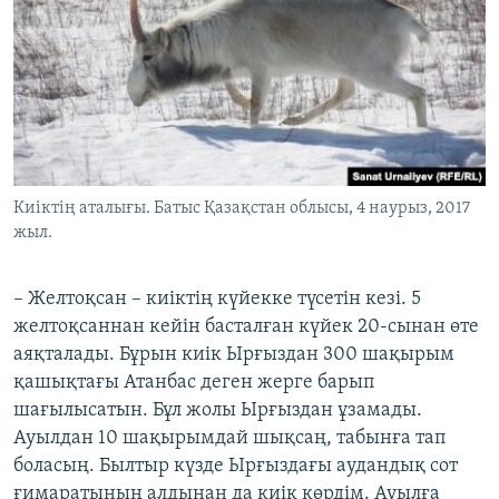
Киіктің аталығы. Батыс Қазақстан облысы, 4 наурыз, 2017
жыл.
– Желтоқсан – киіктің күйекке түсетін кезі. 5
желтоқсаннан кейін басталған күйек 20-сынан өте
аяқталады. Бұрын киік Ырғыздан 300 шақырым
қашықтағы Атанбас деген жерге барып
шағылысатын. Бұл жолы Ырғыздан ұзамады.
Ауылдан 10 шақырымдай шықсаң, табынға тап
боласың. Былтыр күзде Ырғыздағы аудандық сот
ғимаратының алдынан да киік көрдім. Ауылға