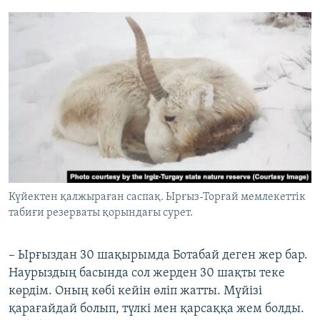
Күйектен қалжыраған саспақ. Ырғыз-Торғай мемлекеттік
табиғи резерваты қорындағы сурет.
– Ырғыздан 30 шақырымда Ботабай деген жер бар.
Наурыздың басында сол жерден 30 шақты теке
көрдім. Оның көбі кейін өліп жатты. Мүйізі
қарағайдай болып, түлкі мен қарсаққа жем болды.