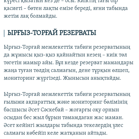
күресі қызатын кез де – осы. Киіктің тағы бір
қасиеті – бөтен лақты емізе береді, яғни табында
жетім лақ болмайды.
ЫРҒЫЗ-ТОРҒАЙ РЕЗЕРВАТЫ
Ырғыз-Торғай мемлекеттік табиғи резерватының
да жұмысы қыз-қыз қайнайтын кезең – киік төл
төгетін мамыр айы. Бұл кезде резерват мамандары
жаңа туған төлдің салмағын, дене тұрқын өлшеп,
мониторинг жүргізеді. Жынысын анықтайды.
Ырғыз-Торғай мемлекеттік табиғи резерватының
ғылыми ақпараттық және мониторинг бөлімінің
басшысы Әсет Сәскебай – жоғарғы оқу орнын
осыдан бес жыл бұрын тәмамдаған жас маман.
Әсет кейінгі жылдары табында текелердің үлес
салмағы көбейіп келе жатқанын айтады.