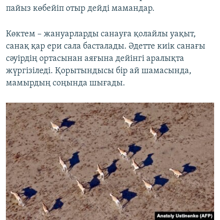
пайыз көбейіп отыр дейді мамандар.
Көктем – жануарларды санауға қолайлы уақыт,
санақ қар ери сала басталады. Әдетте киік санағы
сәуірдің ортасынан аяғына дейінгі аралықта
жүргізіледі. Қорытындысы бір ай шамасында,
мамырдың соңында шығады.