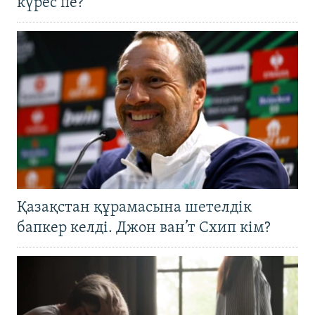
күрес пе?
Қазақстан құрамасына шетелдік
бапкер келді. Джон ван’т Схип кім?