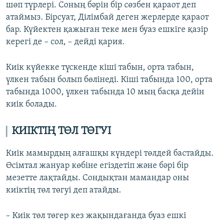
шөп түрлері. Соның бәрін бір сөзбен қараот деп
атаймыз. Бірсуат, Ділімбай деген жерлерде қараот
бар. Күйектен қажыған теке мен буаз ешкіге қазір
керегі де – сол, – дейді қария.
Киік күйекке түскенде кіші табын, орта табын,
үлкен табын болып бөлінеді. Кіші табында 100, орта
табында 1000, үлкен табында 10 мың басқа дейін
киік болады.
КИІКТІҢ ТӨЛ ТӨГУІ
Киік мамырдың алғашқы күндері төлдей бастайды.
Өсімтал жануар көбіне егіздетіп және бәрі бір
мезетте лақтайды. Сондықтан мамандар оны
киіктің төл төгуі деп атайды.
– Киік төл төгер кез жақындағанда буаз ешкі