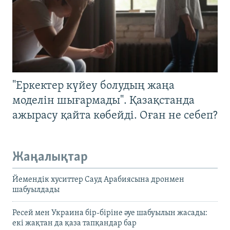
"Еркектер күйеу болудың жаңа
моделін шығармады". Қазақстанда
ажырасу қайта көбейді. Оған не себеп?
Жаңалықтар
Йемендік хуситтер Сауд Арабиясына дронмен
шабуылдады
Ресей мен Украина бір-біріне әуе шабуылын жасады:
екі жақтан да қаза тапқандар бар