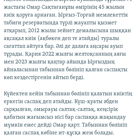
жастағы Омар Сақтағанұлы өмірінің 45 жылын
киік қоруға арнаған. Ырғыз-Торғай мемлекеттік
табиғи резерватында түрлі жауапты қызмет
атқарып, 2012 жылы зейнет демалысына шыққан
ақсақал киік (ақбөкен деп те атайды) туралы
сағаттап айтуға бар. Әлі де далаға аңсары ауып
тұрады. Қария 2022 жылғы желтоқсанның аяғы
мен 2023 жылғы қаңтар айында Ырғыздың
айналасынан табыннан бөлініп қалған саспақты
көп кездестіргенін айтып берді.
Күйектен кейін табыннан бөлініп қалатын киіктің
еркегін саспақ деп атайды. Күш-қуаты әбден
сарқылған, омырауы салтақ-салтақ, кеңсірік
қабатын жағымсыз иісі бар саспаққа жақындау
мүмкін емес дейді Омар қарт. Табыннан бөлініп
қалған саспақ көбіне ит-құсқа жем болады.