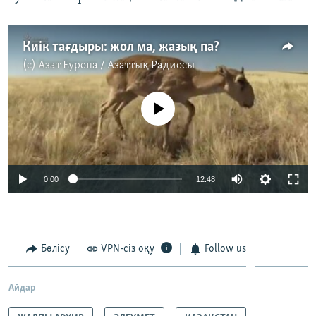
Киік тағдыры: жол ма, жазық па?
(c)
Азат Еуропа / Азаттық Радиосы
No media source currently available
Auto
0:00
12:48
240p
360p
Бөлісу
VPN-сіз оқу
Follow us
Auto
240p
360p
480p
480p
720p
720p
1080p
Айдар
1080p