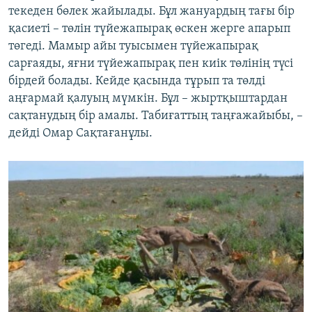
текеден бөлек жайылады. Бұл жануардың тағы бір
қасиеті – төлін түйежапырақ өскен жерге апарып
төгеді. Мамыр айы туысымен түйежапырақ
сарғаяды, яғни түйежапырақ пен киік төлінің түсі
бірдей болады. Кейде қасында тұрып та төлді
аңғармай қалуың мүмкін. Бұл – жыртқыштардан
сақтанудың бір амалы. Табиғаттың таңғажайыбы, –
дейді Омар Сақтағанұлы.