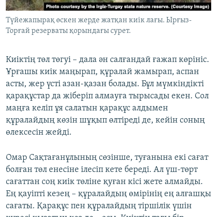
Түйежапырақ өскен жерде жатқан киік лағы. Ырғыз-
Торғай резерваты қорындағы сурет.
Киіктің төл төгуі – дала ән салғандай ғажап көрініс.
Ұрғашы киік маңырап, құралай жамырап, аспан
асты, жер үсті азан-қазан болады. Бұл мүмкіндікті
қарақұстар да жіберіп алмауға тырысады екен. Сол
маңға келіп ұя салатын қарақұс алдымен
құралайдың көзін шұқып өлтіреді де, кейін соның
өлексесін жейді.
Омар Сақтағанұлының сөзінше, туғанына екі сағат
болған төл енесіне ілесіп кете береді. Ал үш-төрт
сағаттан соң киік төліне қуған кісі жете алмайды.
Ең қауіпті кезең – құралайдың өмірінің ең алғашқы
сағаты. Қарақұс пен құралайдың тіршілік үшін