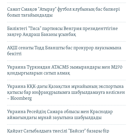
Самат Смақов "Атырау" футбол клубының бас бапкері
болып тағайындалды
Биліктегі "Тиса" партиясы Венгрия президенттігіне
заңгер Андраш Баканы ұсынбақ
АҚШ сенаты Тодд Бланшты бас прокурор лауазымына
бекітті
Украина Түркиядан ATACMS зымырандары мен M270
қондырғыларын сатып алмақ
Украина КҚК-дағы Қазақстан мұнайының экспортына
қатысы бар инфрақұрылымға шабуылдамауға келіскен
– Bloomberg
Украина Ресейдің Самара облысы мен Краснодар
аймағындағы мұнай зауытына шабуылдады
Қайрат Сатыбалдыға тиесілі "Байсат" базары бір