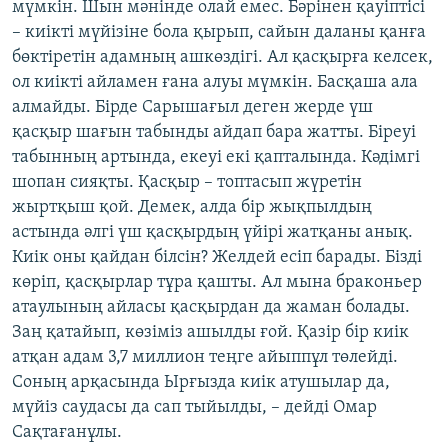
мүмкін. Шын мәнінде олай емес. Бәрінен қауіптісі
– киікті мүйізіне бола қырып, сайын даланы қанға
бөктіретін адамның ашкөздігі. Ал қасқырға келсек,
ол киікті айламен ғана алуы мүмкін. Басқаша ала
алмайды. Бірде Сарышағыл деген жерде үш
қасқыр шағын табынды айдап бара жатты. Біреуі
табынның артында, екеуі екі қапталында. Кәдімгі
шопан сияқты. Қасқыр – топтасып жүретін
жыртқыш қой. Демек, алда бір жықпылдың
астында әлгі үш қасқырдың үйірі жатқаны анық.
Киік оны қайдан білсін? Желдей есіп барады. Бізді
көріп, қасқырлар тұра қашты. Ал мына браконьер
атаулының айласы қасқырдан да жаман болады.
Заң қатайып, көзіміз ашылды ғой. Қазір бір киік
атқан адам 3,7 миллион теңге айыппұл төлейді.
Соның арқасында Ырғызда киік атушылар да,
мүйіз саудасы да сап тыйылды, – дейді Омар
Сақтағанұлы.