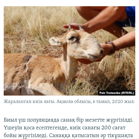
Жараланған киік лағы. Ақмола облысы, 6 тамыз, 2020 жыл.
Биыл үш популяцияда санақ бір мезетте жүргізілді.
Үшеуін қоса есептегенде, киік санағы 200 сағат
бойы жүргізіледі. Санаққа қатысатын әр тікұшақта