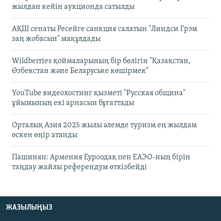
жылдан кейін аукционда сатылды
АҚШ сенаты Ресейге санкция салатын "Линдси Грэм
заң жобасын" мақұлдады
Wildberries қоймаларының бір бөлігін "Қазақстан,
Өзбекстан және Беларуське көшірмек"
YouTube видеохостинг қызметі "Русская община"
ұйымының екі арнасын бұғаттады
Орталық Азия 2025 жылы әлемде туризм ең жылдам
өскен өңір атанды
Пашинян: Армения Еуроодақ пен ЕАЭО-ның бірін
таңдау жайлы референдум өткізбейді
ЖАЗЫЛЫҢЫЗ