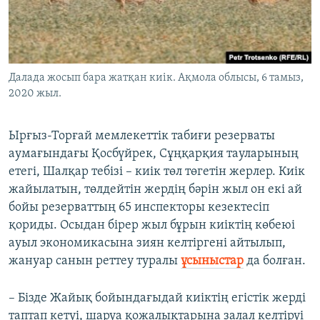
Далада жосып бара жатқан киік. Ақмола облысы, 6 тамыз,
2020 жыл.
Ырғыз-Торғай мемлекеттік табиғи резерваты
аумағындағы Қосбүйрек, Сұңқарқия тауларының
етегі, Шалқар тебізі – киік төл төгетін жерлер. Киік
жайылатын, төлдейтін жердің бәрін жыл он екі ай
бойы резерваттың 65 инспекторы кезектесіп
қориды. Осыдан бірер жыл бұрын киіктің көбеюі
ауыл экономикасына зиян келтіргені айтылып,
жануар санын реттеу туралы
ұсыныстар
да болған.
– Бізде Жайық бойындағыдай киіктің егістік жерді
таптап кетуі, шаруа қожалықтарына залал келтіруі