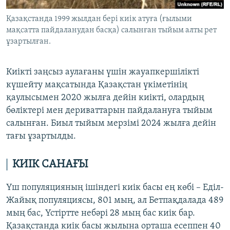
Қазақстанда 1999 жылдан бері киік атуға (ғылыми
мақсатта пайдаланудан басқа) салынған тыйым алты рет
ұзартылған.
Киікті заңсыз аулағаны үшін жауапкершілікті
күшейту мақсатында Қазақстан үкіметінің
қаулысымен 2020 жылға дейін киікті, олардың
бөліктері мен дериваттарын пайдалануға тыйым
салынған. Биыл тыйым мерзімі 2024 жылға дейін
тағы ұзартылды.
КИІК САНАҒЫ
Үш популяцияның ішіндегі киік басы ең көбі – Еділ-
Жайық популяциясы, 801 мың, ал Бетпақдалада 489
мың бас, Үстіртте небәрі 28 мың бас киік бар.
Қазақстанда киік басы жылына орташа есеппен 40