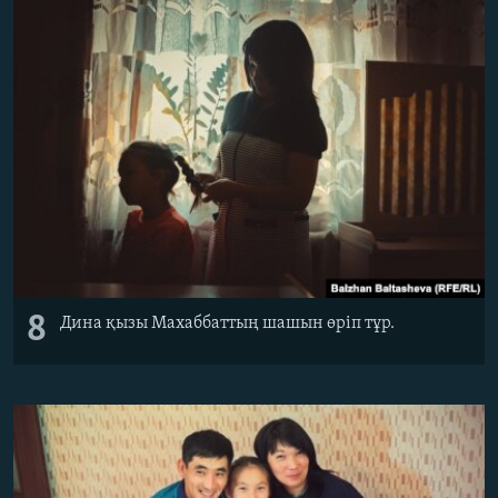
8
Дина қызы Махаббаттың шашын өріп тұр.