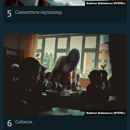
5
Сыныптағы оқушылар.
6
Сабақта.