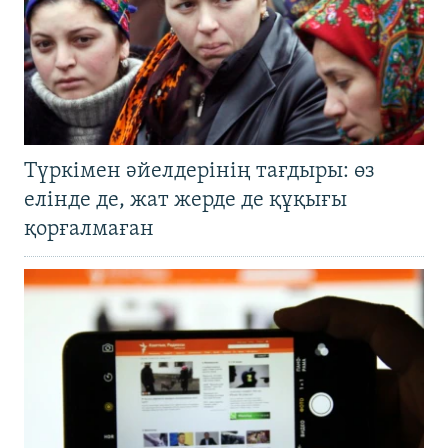
Түркімен әйелдерінің тағдыры: өз
елінде де, жат жерде де құқығы
қорғалмаған