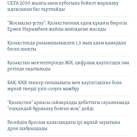
UEFA 2030 жылғы әлем кубогына бойкот жариялау
идеясынан бас тартпайды
"Жосықсыз ұстау". Қазақстанның адам құқығы бюросы
Ермек Нарымбаев жайлы мәлімдеме жасады
Қазақстанда рақымшылықпен 1,5 мың адам қамаудан
босап шықты
Қазақстан мектептерінде ЖИ, цифрлық қауіпсіздік пән
ретінде оқытылады
БАҚ: КҚК танкер тапшылығы мен қауіпсіздікке бола
мұнай тиеуді үзіп-созуға мәжбүр
"Қазақстан" арнасы сайлауалды дебаттағы сауалнамада
"ешқандай бұрмалау болған жоқ" дейді
Ресейдің Ярослав қаласындағы ірі мұнай зауытына
дрон шабуылдады