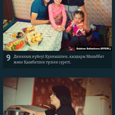
9
Динаның күйеуі Қуанышпен, қыздары Махаббат
және Қымбатпен түскен суреті.