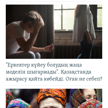
"Еркектер күйеу болудың жаңа
моделін шығармады". Қазақстанда
ажырасу қайта көбейді. Оған не себеп?