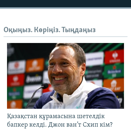
Оқыңыз. Көріңіз. Тыңдаңыз
Қазақстан құрамасына шетелдік
бапкер келді. Джон ван’т Схип кім?