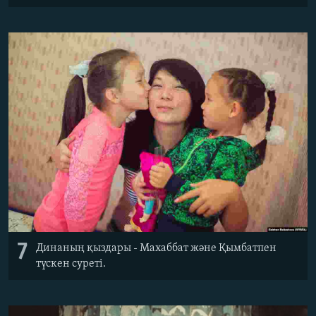
7
Динаның қыздары - Махаббат және Қымбатпен
түскен суреті.