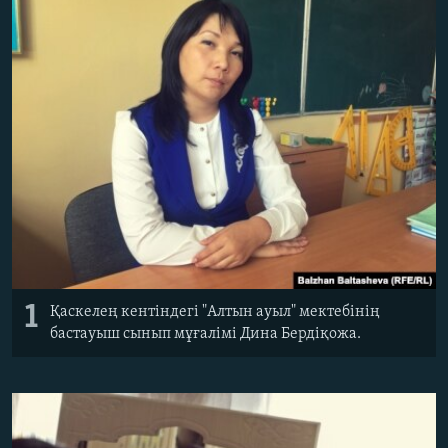
ЖАЗЫЛЫҢЫЗ
Басқа тілдерде
1
Қаскелең кентіндегі "Алтын ауыл" мектебінің
бастауыш сынып мұғалімі Дина Бердіқожа.