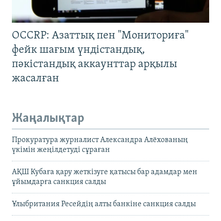
OCCRP: Азаттық пен "Мониториға"
фейк шағым үндістандық,
пәкістандық аккаунттар арқылы
жасалған
Жаңалықтар
Прокуратура журналист Александра Алёхованың
үкімін жеңілдетуді сұраған
АҚШ Кубаға қару жеткізуге қатысы бар адамдар мен
ұйымдарға санкция салды
Ұлыбритания Ресейдің алты банкіне санкция салды