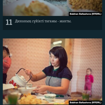
11
Динаның сүйікті тағамы - манты.