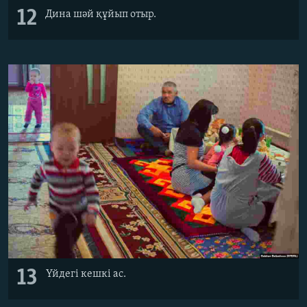
12
Дина шәй құйып отыр.
13
Үйдегі кешкі ас.