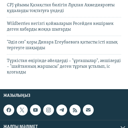
CPJ ұйымы Қазақстан билігін Лұқпан Ахмедияровты
қудалауды тоқтатуға үндеді
Wildberries негізгі қоймаларын Ресейден көшірмек
деген хабарды жоққа шығарды
"Әділ сөз" қоры Динара Егеубаеваға қатысты істі ашық
тергеуге шақырды
Түркістан өңірінде әйелдерді – "ұрғашылар", әншілерді
– "шайтанның жаршысы" деген тұрғын ұсталып, іс
қозғалды
ЖАЗЫЛЫҢЫЗ
ЖАЛПЫ МӘЛІМЕТ