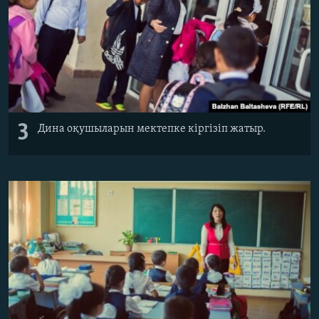
3
Дина оқушыларын мектепке кіргізіп жатыр.