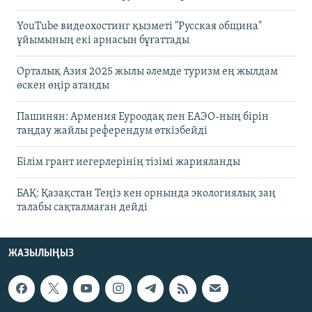
YouTube видеохостинг қызметі "Русская община"
ұйымының екі арнасын бұғаттады
Орталық Азия 2025 жылы әлемде туризм ең жылдам
өскен өңір атанды
Пашинян: Армения Еуроодақ пен ЕАЭО-ның бірін
таңдау жайлы референдум өткізбейді
Білім грант иегерлерінің тізімі жарияланды
БАҚ: Қазақстан Теңіз кен орнында экологиялық заң
талабы сақталмаған дейді
ЖАЗЫЛЫҢЫЗ