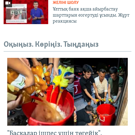
ЖЕЛІНІ ШОЛУ
Ұлттық банк ақша айырбастау
шарттарын өзгертуді ұсынды. Жұрт
реакциясы
Оқыңыз. Көріңіз. Тыңдаңыз
"Басқалар ішпес үшін төгейік".