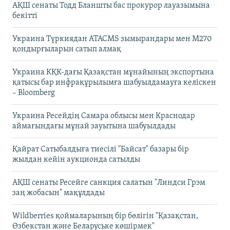
АҚШ сенаты Тодд Бланшты бас прокурор лауазымына
бекітті
Украина Түркиядан ATACMS зымырандары мен M270
қондырғыларын сатып алмақ
Украина КҚК-дағы Қазақстан мұнайының экспортына
қатысы бар инфрақұрылымға шабуылдамауға келіскен
– Bloomberg
Украина Ресейдің Самара облысы мен Краснодар
аймағындағы мұнай зауытына шабуылдады
Қайрат Сатыбалдыға тиесілі "Байсат" базары бір
жылдан кейін аукционда сатылды
АҚШ сенаты Ресейге санкция салатын "Линдси Грэм
заң жобасын" мақұлдады
Wildberries қоймаларының бір бөлігін "Қазақстан,
Өзбекстан және Беларуське көшірмек"