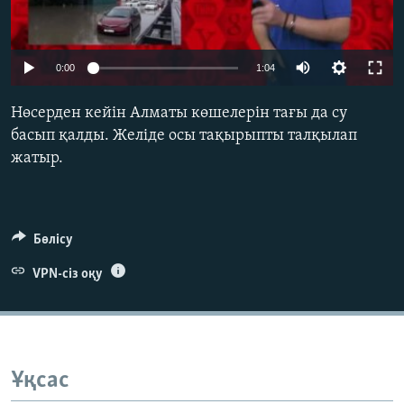
ЖАЗЫЛЫҢЫЗ
0:00
1:04
Басқа тілдерде
Нөсерден кейін Алматы көшелерін тағы да су
басып қалды. Желіде осы тақырыпты талқылап
жатыр.
Бөлісу
VPN-сіз оқу
Ұқсас