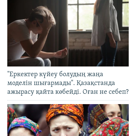
"Еркектер күйеу болудың жаңа
моделін шығармады". Қазақстанда
ажырасу қайта көбейді. Оған не себеп?