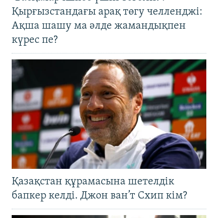
Қырғызстандағы арақ төгу челленджі:
Ақша шашу ма әлде жамандықпен
күрес пе?
Қазақстан құрамасына шетелдік
бапкер келді. Джон ван’т Схип кім?