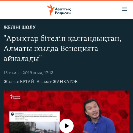
Accessibility
links
Skip
ЖЕЛІНІ ШОЛУ
to
ЖАҢАЛЫҚТАР
"Арықтар бітеліп қалғандықтан,
main
САЯСАТ
content
Алматы жылда Венецияға
AZATTYQTV
Skip
айналады"
to
ҚАҢТАР ОҚИҒАСЫ
main
15 тамыз 2019 жыл, 17:13
АДАМ ҚҰҚЫҚТАРЫ
Navigation
Жалғас ЕРТАЙ
Азамат ЖАҢҚАТОВ
Skip
ӘЛЕУМЕТ
to
ӘЛЕМ
Search
АРНАЙЫ ЖОБАЛАР
Русский
No media source currently available