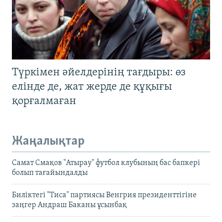
Түркімен әйелдерінің тағдыры: өз
елінде де, жат жерде де құқығы
қорғалмаған
Жаңалықтар
Самат Смақов "Атырау" футбол клубының бас бапкері
болып тағайындалды
Биліктегі "Тиса" партиясы Венгрия президенттігіне
заңгер Андраш Баканы ұсынбақ