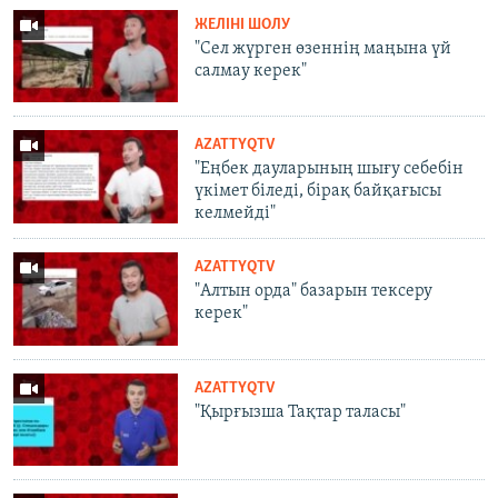
ЖЕЛІНІ ШОЛУ
"Сел жүрген өзеннің маңына үй
салмау керек"
AZATTYQTV
"Еңбек дауларының шығу себебін
үкімет біледі, бірақ байқағысы
келмейді"
AZATTYQTV
"Алтын орда" базарын тексеру
керек"
AZATTYQTV
"Қырғызша Тақтар таласы"