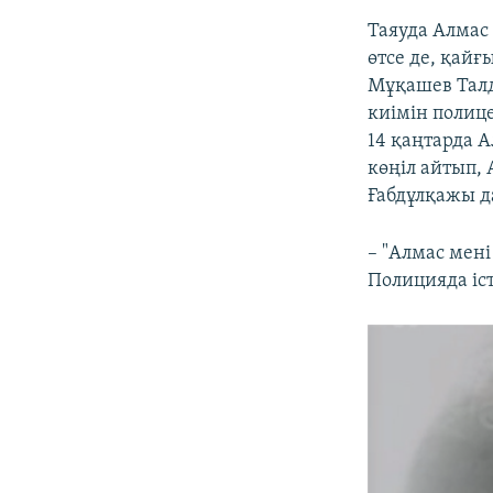
Таяуда Алмас
өтсе де, қай
Мұқашев Талд
киімін полице
14 қаңтарда 
көңіл айтып, 
Ғабдұлқажы да
– "Алмас мені
Полицияда іст