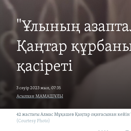
"Ұлының азапта
Қаңтар құрбаны
қасіреті
3 сәуір 2023 жыл, 07:35
Асылхан МАМАШҰЛЫ
42 жастағы Алмас Мұқашев Қаңтар оқиғасынан кейін 
(Courtesy Photo)