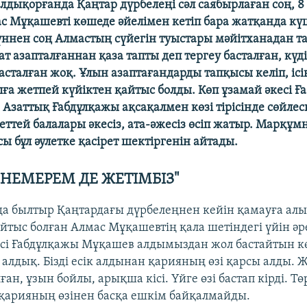
лдықорғанда Қаңтар дүрбелеңі сәл саябырлаған соң, 8
с Мұқашевті көшеде әйелімен кетіп бара жатқанда кү
үннен соң Алмастың сүйегін туыстары мәйітханадан та
т азапталғаннан қаза тапты деп тергеу басталған, күді
 басталған жоқ. Ұлын азаптағандарды тапқысы келіп, ісі
ға жетпей күйіктен қайтыс болды. Көп ұзамай әкесі Ғ
 Азаттық Ғабдұлқажы ақсақалмен көзі тірісінде сөйлеск
ттей балалары әкесіз, ата-әжесіз өсіп жатыр. Марқұм
ы бұл әулетке қасірет шектіргенін айтады.
 НЕМЕРЕМ ДЕ ЖЕТІМБІЗ"
а былтыр Қаңтардағы дүрбелеңнен кейін қамауға ал
йтыс болған Алмас Мұқашевтің қала шетіндегі үйін әр
сі Ғабдұлқажы Мұқашев алдымыздан жол бастайтын кө
 алдық. Бізді есік алдынан қарияның өзі қарсы алды. Ж
ан, ұзын бойлы, арықша кісі. Үйге өзі бастап кірді. Тө
қ қарияның өзінен басқа ешкім байқалмайды.