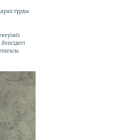
қарап тұрды
екеуіміз
Лепсідегі
 отағасы