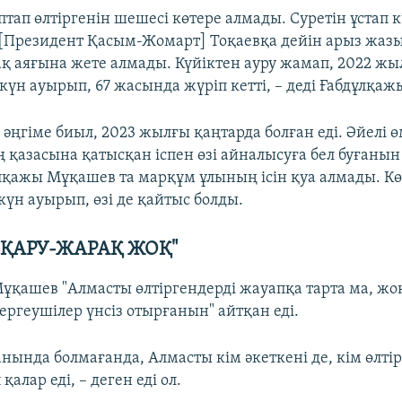
тап өлтіргенін шешесі көтере алмады. Суретін ұстап 
 [Президент Қасым-Жомарт] Тоқаевқа дейін арыз жазып
ақ аяғына жете алмады. Күйіктен ауру жамап, 2022 жы
күн ауырып, 67 жасында жүріп кетті, – деді Ғабдұлқа
л әңгіме биыл, 2023 жылғы қаңтарда болған еді. Әйелі 
 қазасына қатысқан іспен өзі айналысуға бел буғанын
лқажы Мұқашев та марқұм ұлының ісін қуа алмады. Кө
күн ауырып, өзі де қайтыс болды.
 ҚАРУ-ЖАРАҚ ЖОҚ"
ұқашев "Алмасты өлтіргендерді жауапқа тарта ма, жоқ
тергеушілер үнсіз отырғанын" айтқан еді.
анында болмағанда, Алмасты кім әкеткені де, кім өлтір
 қалар еді, – деген еді ол.