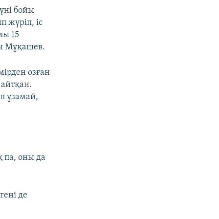
күні бойы
 жүріп, іс
лы 15
жы Мұқашев.
өмірден озған
 айтқан.
п ұзамай,
 па, оны да
гені де