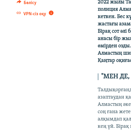
2022 жылы Та
Бөлісу
полиция Алма
VPN-сіз оқу
кеткен. Бес к
жастағы азама
Бірақ сот әлі
анасы бір жыл
өмірден озды.
Алмастың шие
Қаңтар оқиғас
"МЕН ДЕ,
Талдықорғанд
азаптаудан қа
Алмастың әке
соң ғана жете
алқымдап қалғ
кең үй. Біра