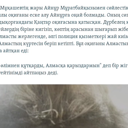
 Мұқашевтің жары Айнұр Мұратбайқызымен сөйлестік
ғылы оқиғаны еске алу Айнұрға оңай болмады. Оның сө
ықорғандағы Қаңтар оқиғасына қатысқан. Дүрбелең к
йлердің біріне кигізіп, көптің арасынан шығарып жібе
Алмасты жерлегенде, әлгі полиция қызметкері жай киі
Алмастың күртесін беріп кетіпті. Бұл оқиғаны Алмастың
 айтқан еді:
 өлімнен құтқарды, Алмасқа қарыздармын" деп бір жігі
ейтінімді айтпаңыз деді.