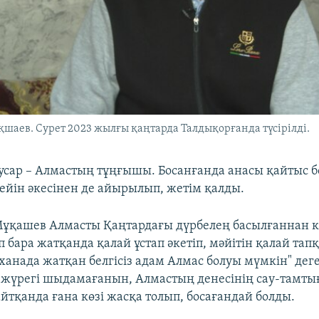
шаев. Сурет 2023 жылғы қаңтарда Талдықорғанда түсірілді.
әусар – Алмастың тұңғышы. Босанғанда анасы қайтыс б
ейін әкесінен де айырылып, жетім қалды.
ұқашев Алмасты Қаңтардағы дүрбелең басылғаннан к
п бара жатқанда қалай ұстап әкетіп, мәйітін қалай та
ханада жатқан белгісіз адам Алмас болуы мүмкін" дег
ға жүрегі шыдамағанын, Алмастың денесінің сау-тамты
йтқанда ғана көзі жасқа толып, босағандай болды.