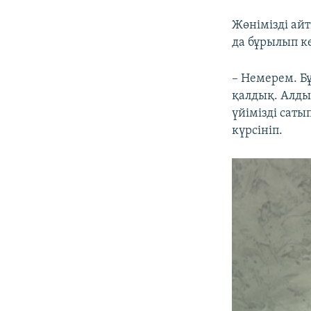
Жөнімізді ай
да бұрылып ке
– Немерем. Бұ
қалдық. Алды
үйімізді саты
күрсініп.