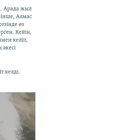
. Арада жыл
зінше, Алмас
езінде өз
рген. Кейін,
ммен келіп,
 әкесі
т келді.