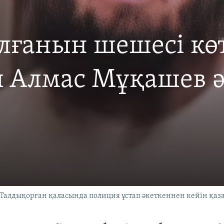
лғанын шешесі көт
 Алмас Мұқашев ә
Талдықорған қаласында полиция ұстап әкеткеннен кейін қаза