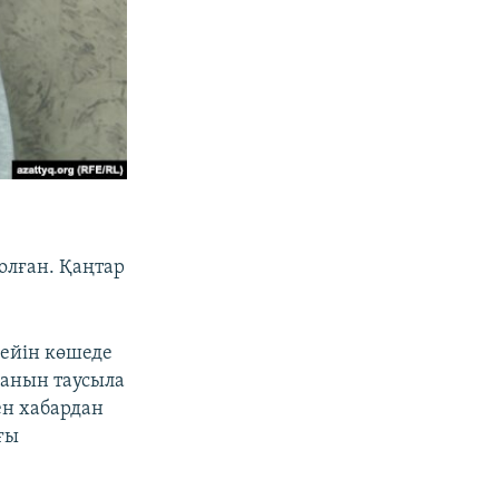
олған. Қаңтар
ейін көшеде
пқанын таусыла
ен хабардан
ғы