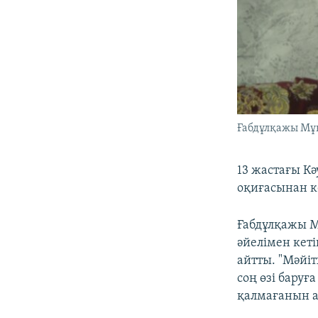
Ғабдұлқажы Мұқ
13 жастағы К
оқиғасынан к
Ғабдұлқажы М
әйелімен кеті
айтты. "Мәйіт
соң өзі бару
қалмағанын а