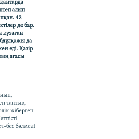
 қаңтарда
штеп алып
пқан. 42
ктілер де бар.
н қузаған
абдұлқажы да
ен еді. Қазір
ның ағасы
ынып,
ең таптық.
лік жіберген
етпісті
рт-бес бөлмелі