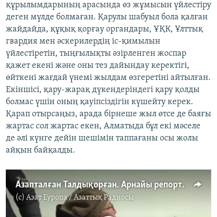
құрылымдарының арасында өз жұмысын үйлестіру
деген мүлде болмаған. Қарулы шабуыл бола қалған
жайдайда, құқық қорғау органдары, ҰҚК, Ұлттық
гвардия мен әскерилердің іс-қимылын
үйлестіретін, тыңғылықты әзірленген жоспар
қажет екені және оны тез дайындау керектігі,
өйткені жағдай үнемі жылдам өзгеретіні айтылған.
Екіншісі, қару-жарақ дүкендеріндегі қару қолды
болмас үшін оның қауіпсіздігін күшейту керек.
Қарап отырсаңыз, арада бірнеше жыл өтсе де баяғы
жартас сол жартас екен, Алматыда бұл екі мәселе
де әлі күнге дейін шешімін таппағаны осы жолы
айқын байқалды.
Азапталған Талдықорған. Арнайы репортаж
(c)
Азат Еуропа / Азаттық Радиосы