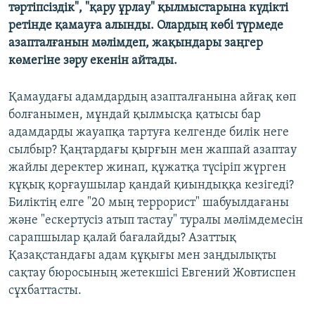
тәртіпсіздік", "қару ұрлау" қылмыстарына күдікті
ретінде қамауға алынды. Олардың көбі түрмеде
азапталғанын мәлімдеп, жақындары заңгер
көмегіне зәру екенін айтады.
Қамаудағы адамдардың азапталғанына айғақ көп
болғанымен, мұндай қылмысқа қатысы бар
адамдарды жауапқа тартуға келгенде билік неге
сылбыр? Қаңтардағы қырғын мен жаппай азаптау
жайлы деректер жинап, құжатқа түсіріп жүрген
құқық қорғаушылар қандай қиындыққа кезігеді?
Биліктің елге "20 мың террорист" шабуылдағаны
және "ескертусіз атып тастау" туралы мәлімдемесін
сарапшылар қалай бағалайды? Азаттық
Қазақстандағы адам құқығы мен заңдылықты
сақтау бюросының жетекшісі Евгений Жовтиспен
сұхбаттасты.