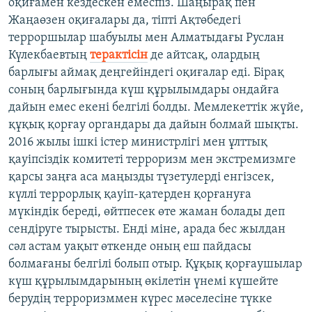
оқиғамен кездескен емеспіз. Шаңырақ пен
Жаңаөзен оқиғалары да, тіпті Ақтөбедегі
терроршылар шабуылы мен Алматыдағы Руслан
Күлекбаевтың
терактісін
де айтсақ, олардың
барлығы аймақ деңгейіндегі оқиғалар еді. Бірақ
соның барлығында күш құрылымдары ондайға
дайын емес екені белгілі болды. Мемлекеттік жүйе,
құқық қорғау органдары да дайын болмай шықты.
2016 жылы ішкі істер министрлігі мен ұлттық
қауіпсіздік комитеті терроризм мен экстремизмге
қарсы заңға аса маңызды түзетулерді енгізсек,
күллі террорлық қауіп-қатерден қорғануға
мүкіндік береді, өйтпесек өте жаман болады деп
сендіруге тырысты. Енді міне, арада бес жылдан
сәл астам уақыт өткенде оның еш пайдасы
болмағаны белгілі болып отыр. Құқық қорғаушылар
күш құрылымдарының өкілетін үнемі күшейте
берудің терроризммен күрес мәселесіне түкке