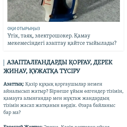
ОҚИ ОТЫРЫҢЫЗ
Үтік, таяқ, электрошокер. Қамау
мекемесіндегі азаптау қайтсе тыйылады?
АЗАПТАЛҒАНДАРДЫ ҚОРҒАУ, ДЕРЕК
ЖИНАУ, ҚҰЖАТҚА ТҮСІРУ
Азаттық:
Қазір құқық қорғаушылар немен
айналысып жатыр? Бірнеше ұйым өлгендер тізімін,
қамауға алынғандар мен мұқтаж жандардың
тізімін жасап жатқанын көрдік. Өзара байланыс
бар ма?