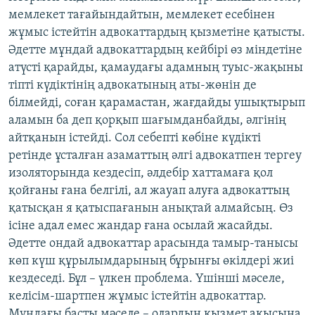
мемлекет тағайындайтын, мемлекет есебінен
жұмыс істейтін адвокаттардың қызметіне қатысты.
Әдетте мұндай адвокаттардың кейбірі өз міндетіне
атүсті қарайды, қамаудағы адамның туыс-жақыны
тіпті күдіктінің адвокатының аты-жөнін де
білмейді, соған қарамастан, жағдайды ушықтырып
аламын ба деп қорқып шағымданбайды, әлгінің
айтқанын істейді. Сол себепті көбіне күдікті
ретінде ұсталған азаматтың әлгі адвокатпен тергеу
изоляторында кездесіп, әлдебір хаттамаға қол
қойғаны ғана белгілі, ал жауап алуға адвокаттың
қатысқан я қатыспағанын анықтай алмайсың. Өз
ісіне адал емес жандар ғана осылай жасайды.
Әдетте ондай адвокаттар арасында тамыр-танысы
көп күш құрылымдарының бұрынғы өкілдері жиі
кездеседі. Бұл – үлкен проблема. Үшінші мәселе,
келісім-шартпен жұмыс істейтін адвокаттар.
Мұндағы басты мәселе – олардың қызмет ақысына