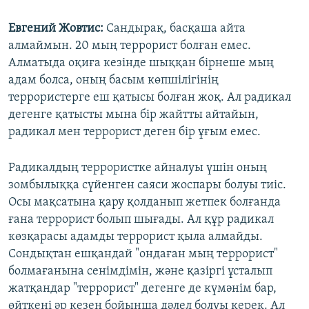
Евгений Жовтис:
Сандырақ, басқаша айта
алмаймын. 20 мың террорист болған емес.
Алматыда оқиға кезінде шыққан бірнеше мың
адам болса, оның басым көпшілігінің
террористерге еш қатысы болған жоқ. Ал радикал
дегенге қатысты мына бір жайтты айтайын,
радикал мен террорист деген бір ұғым емес.
Радикалдың террористке айналуы үшін оның
зомбылыққа сүйенген саяси жоспары болуы тиіс.
Осы мақсатына қару қолданып жетпек болғанда
ғана террорист болып шығады. Ал құр радикал
көзқарасы адамды террорист қыла алмайды.
Сондықтан ешқандай "ондаған мың террорист"
болмағанына сенімдімін, және қазіргі ұсталып
жатқандар "террорист" дегенге де күмәнім бар,
өйткені әр кезең бойынша дәлел болуы керек. Ал