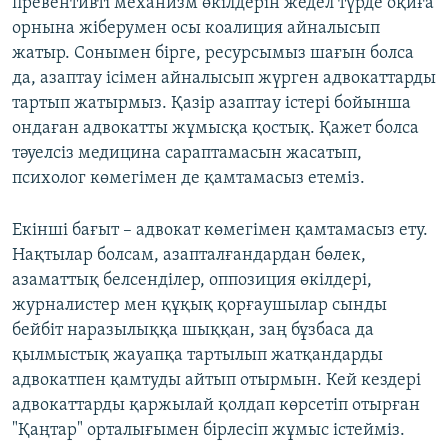
превентивті механизм өкілдерін жедел түрде оқиға
орнына жіберумен осы коалиция айналысып
жатыр. Сонымен бірге, ресурсымыз шағын болса
да, азаптау ісімен айналысып жүрген адвокаттарды
тартып жатырмыз. Қазір азаптау істері бойынша
ондаған адвокатты жұмысқа қостық. Қажет болса
тәуелсіз медицина сараптамасын жасатып,
психолог көмегімен де қамтамасыз етеміз.
Екінші бағыт – адвокат көмегімен қамтамасыз ету.
Нақтылар болсам, азапталғандардан бөлек,
азаматтық белсенділер, оппозиция өкілдері,
журналистер мен құқық қорғаушылар сынды
бейбіт наразылыққа шыққан, заң бұзбаса да
қылмыстық жауапқа тартылып жатқандарды
адвокатпен қамтуды айтып отырмын. Кей кездері
адвокаттарды қаржылай қолдап көрсетіп отырған
"Қаңтар" орталығымен бірлесіп жұмыс істейміз.