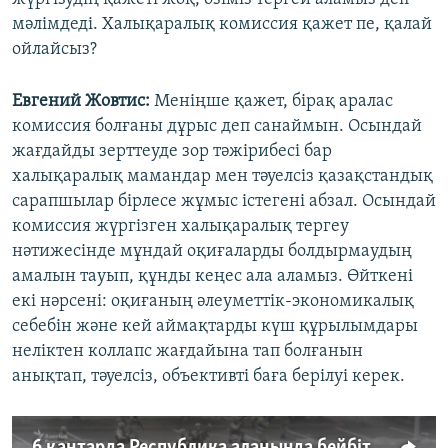
мәлімдеді. Халықаралық комиссия қажет пе, қалай
ойлайсыз?
Евгений Жовтис:
Меніңше қажет, бірақ аралас
комиссия болғаны дұрыс деп санаймын. Осындай
жағдайды зерттеуде зор тәжірибесі бар
халықаралық мамандар мен тәуелсіз қазақстандық
сарапшылар бірлесе жұмыс істегені абзал. Осындай
комиссия жүргізген халықаралық тергеу
нәтижесінде мұндай оқиғаларды болдырмаудың
амалын тауып, құнды кеңес ала аламыз. Өйткені
екі нәрсені: оқиғаның әлеуметтік-экономикалық
себебін және кей аймақтарды күш құрылымдары
неліктен коллапс жағдайына тап болғанын
анықтап, тәуелсіз, объективті баға берілуі керек.
6 қаңтарда Республика алаңында бейбіт жұртқа кім оқ атты? Куәгер әңгімесі