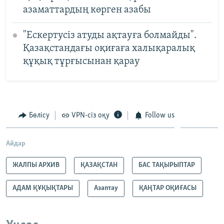
азаматтардың көрген азабы
"Ескертусіз атуды ақтауға болмайды".
Қазақстандағы оқиғаға халықаралық
құқық тұрғысынан қарау
Бөлісу
VPN-сіз оқу
Follow us
Айдар
ЖАЛПЫ АРХИВ
ҚАЗАҚСТАН
БАС ТАҚЫРЫПТАР
АДАМ ҚҰҚЫҚТАРЫ
Азаптау
ҚАҢТАР ОҚИҒАСЫ