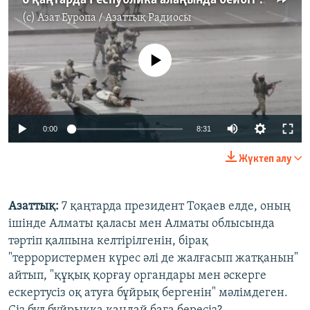
(c)
Азат Еуропа / Азаттық Радиосы
No media source currently available
Auto
0:00
8:31
240p
Жүктеп алу
360p
Auto
240p
360p
480p
480p
Азаттық:
7 қаңтарда президент Тоқаев елде, оның
ішінде Алматы қаласы мен Алматы облысында
720p
720p
1080p
тәртіп қалпына келтірілгенін, бірақ
1080p
"террористермен күрес әлі де жалғасып жатқанын"
айтып, "құқық қорғау органдары мен әскерге
ескертусіз оқ атуға бұйрық бергенін" мәлімдеген.