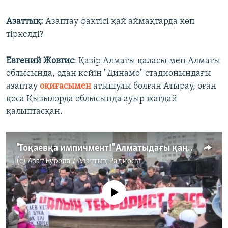
Азаттық:
Азаптау фактісі қай аймақтарда көп
тіркелді?
Евгений Жовтис
: Қазір Алматы қаласы мен Алматы
облысында, одан кейін "Динамо" стадионындағы
азаптау
оқиғасымен
атышулы болған Атырау, оған
қоса Қызылорда облысында ауыр жағдай
қалыптасқан.
"Тоқаевқа импичмент!" Алматыдағы қаңтар қырғыны құрбандарын еске алу митингісі
(c)
Азат Еуропа / Азаттық Радиосы
No media source currently available