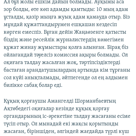
Ал бұл жолы ешкім дайын болмады. Ауқымы аса
зор болды, өте көп адамды қамтыды: 10 мың адам
ұсталды, қазір мыңға жуық адам қамауда отыр. Біз
мұндай құжаттандырумен ешқашан кездесіп
көрген емеспіз. Бұған дейін Жаңаөзенге қатысты
біздің және ресейлік журналистердің көмегімен
құжат жинау жұмыстары қолға алынған. Бірақ біз
ойлағандай тәуелсіз комиссия ақыры болмады. Ол
оқиғаға талдау жасалған жоқ, тәртіпсіздіктерді
бастаған арандатушылардың артында кім тұрғаны
сол күйі анықталмады, әйтпегенде ол ең алдымен
билікке сабақ болар еді.
Құқық қорғаушы Амангелді Шорманбаевтың
Ақтөбедегі оқиғалар кезінде құқық қорғау
органдарының іс-әрекетіне талдау жасағаны есіме
түсіп отыр. Ол мынадай екі жақсы қорытынды
жасаған, біріншіден, әлгіндей жағдайда түрлі күш