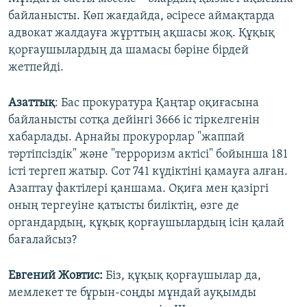
байланысты. Көп жағдайда, әсіресе аймақтарда
адвокат жалдауға жұрттың ақшасы жоқ. Құқық
қорғаушылардың да шамасы бәріне бірдей
жетпейді.
Азаттық
: Бас прокуратура Қаңтар оқиғасына
байланысты сотқа дейінгі 3666 іс тіркелгенін
хабарлады. Арнайы прокурорлар "жаппай
тәртіпсіздік" және "терроризм актісі" бойынша 181
істі тергеп жатыр. Сот 741 күдіктіні қамауға алған.
Азаптау фактілері қаншама. Оқиға мен қазіргі
оның тергеуіне қатысты биліктің, өзге де
органдардың, құқық қорғаушылардың ісін қалай
бағалайсыз?
Евгений Жовтис:
Біз, құқық қорғаушылар да,
мемлекет те бұрын-соңды мұндай ауқымды