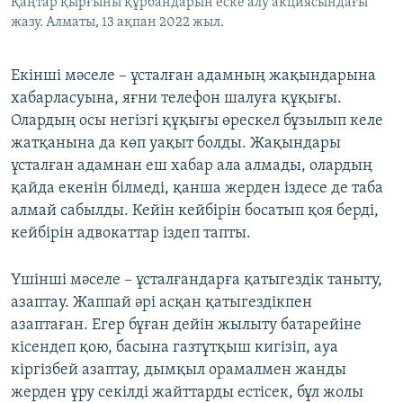
Қаңтар қырғыны құрбандарын еске алу акциясындағы
жазу. Алматы, 13 ақпан 2022 жыл.
Екінші мәселе – ұсталған адамның жақындарына
хабарласуына, яғни телефон шалуға құқығы.
Олардың осы негізгі құқығы өрескел бұзылып келе
жатқанына да көп уақыт болды. Жақындары
ұсталған адамнан еш хабар ала алмады, олардың
қайда екенін білмеді, қанша жерден іздесе де таба
алмай сабылды. Кейін кейбірін босатып қоя берді,
кейбірін адвокаттар іздеп тапты.
Үшінші мәселе – ұсталғандарға қатыгездік таныту,
азаптау. Жаппай әрі асқан қатыгездікпен
азаптаған. Егер бұған дейін жылыту батарейіне
кісендеп қою, басына газтұтқыш кигізіп, ауа
кіргізбей азаптау, дымқыл орамалмен жанды
жерден ұру секілді жайттарды естісек, бұл жолы