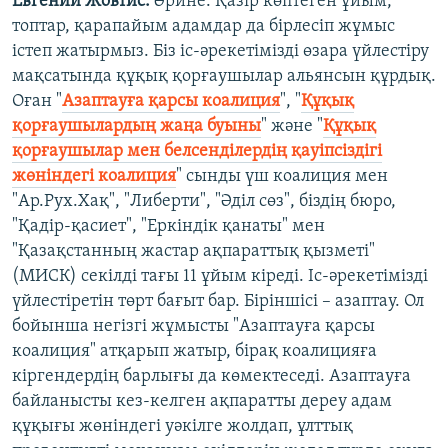
Евгений Жовтис:
Әрине.
Қазір көптеген ұйым,
топтар, қарапайым адамдар да бірлесіп жұмыс
істеп жатырмыз. Біз іс-әрекетімізді өзара үйлестіру
мақсатында құқық қорғаушылар альянсын құрдық.
Оған "
Азаптауға қарсы коалиция
", "
Құқық
қорғаушылардың жаңа буыны
" және "
Құқық
қорғаушылар мен белсенділердің қауіпсіздігі
жөніндегі коалиция
" сынды үш коалиция мен
"Ар.Рух.Хақ", "Либерти", "Әділ сөз", біздің бюро,
"Қадір-қасиет", "Еркіндік қанаты" мен
"Қазақстанның жастар ақпараттық қызметі"
(МИСК) секілді тағы 11 ұйым кіреді. Іс-әрекетімізді
үйлестіретін төрт бағыт бар. Біріншісі – азаптау. Ол
бойынша негізгі жұмысты "Азаптауға қарсы
коалиция" атқарып жатыр, бірақ коалицияға
кіргендердің барлығы да көмектеседі. Азаптауға
байланысты кез-келген ақпаратты дереу адам
құқығы жөніндегі уәкілге жолдап, ұлттық