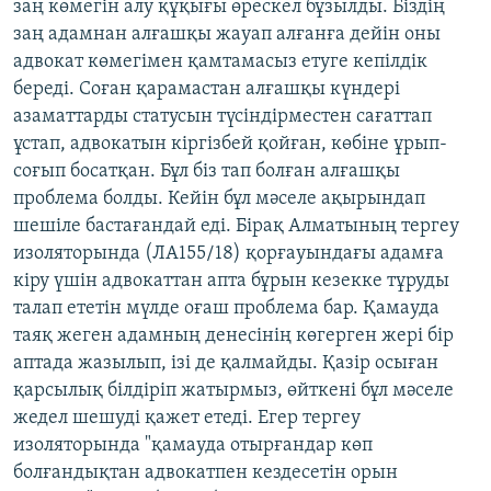
заң көмегін алу құқығы өрескел бұзылды. Біздің
заң адамнан алғашқы жауап алғанға дейін оны
адвокат көмегімен қамтамасыз етуге кепілдік
береді. Соған қарамастан алғашқы күндері
азаматтарды статусын түсіндірместен сағаттап
ұстап, адвокатын кіргізбей қойған, көбіне ұрып-
соғып босатқан. Бұл біз тап болған алғашқы
проблема болды. Кейін бұл мәселе ақырындап
шешіле бастағандай еді. Бірақ Алматының тергеу
изоляторында (ЛА155/18) қорғауындағы адамға
кіру үшін адвокаттан апта бұрын кезекке тұруды
талап ететін мүлде оғаш проблема бар. Қамауда
таяқ жеген адамның денесінің көгерген жері бір
аптада жазылып, ізі де қалмайды. Қазір осыған
қарсылық білдіріп жатырмыз, өйткені бұл мәселе
жедел шешуді қажет етеді. Егер тергеу
изоляторында "қамауда отырғандар көп
болғандықтан адвокатпен кездесетін орын