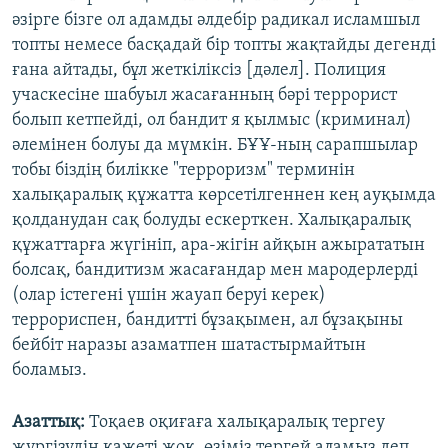
әзірге бізге ол адамды әлдебір радикал исламшыл
топты немесе басқадай бір топты жақтайды дегенді
ғана айтады, бұл жеткіліксіз [дәлел]. Полиция
учаскесіне шабуыл жасағанның бәрі террорист
болып кетпейді, ол бандит я қылмыс (криминал)
әлемінен болуы да мүмкін. БҰҰ-ның сарапшылар
тобы біздің билікке "терроризм" терминін
халықаралық құжатта көрсетілгеннен кең ауқымда
қолданудан сақ болуды ескерткен. Халықаралық
құжаттарға жүгініп, ара-жігін айқын ажырататын
болсақ, бандитизм жасағандар мен мародерлерді
(олар істегені үшін жауап беруі керек)
террориспен, бандитті бұзақымен, ал бұзақыны
бейбіт наразы азаматпен шатастырмайтын
боламыз.
Азаттық:
Тоқаев оқиғаға халықаралық тергеу
жүргізудің қажеті жоқ, өзіміз тергей аламыз деп