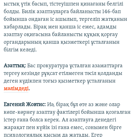
ыстық үтік басып, тістеуішпен қинағаны белгілі
болды. Билік азаптауларға байланысты 146-бап
бойынша ондаған іс ашылып, тергеліп жатқанын
хабарлады. Бірақ мен қанша іс емес, адамды
азаптау оқиғасына байланысты құқық қорғау
органдарының қанша қызметкері ұсталғанын
білгім келеді.
Азаттық:
Бас прокуратура ұсталған азаматтарға
тергеу кезінде рұқсат етілмеген тәсіл қолданды
деген күдікпен тоғыз қызметкер ұсталғанын
мәлімдеді
.
Евгений Жовтис:
Иә, бірақ бұл өте аз және олар
көпе-көрнеу азаптау фактілері бойынша қозғалған
істер ғана болса керек. Ал азаптауға денедегі
жарақат пен күйік ізі ғана емес, сонымен бірге
психологиялық қысым да жатады. Егер