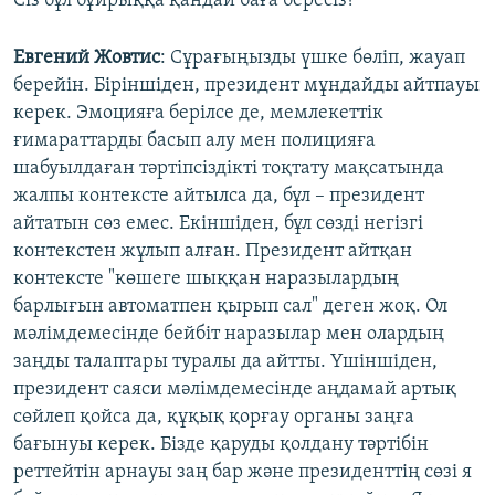
Сіз бұл бұйрыққа қандай баға бересіз?
Евгений Жовтис
: Сұрағыңызды үшке бөліп, жауап
берейін. Біріншіден, президент мұндайды айтпауы
керек. Эмоцияға берілсе де, мемлекеттік
ғимараттарды басып алу мен полицияға
шабуылдаған тәртіпсіздікті тоқтату мақсатында
жалпы контексте айтылса да, бұл – президент
айтатын сөз емес. Екіншіден, бұл сөзді негізгі
контекстен жұлып алған. Президент айтқан
контексте "көшеге шыққан наразылардың
барлығын автоматпен қырып сал" деген жоқ. Ол
мәлімдемесінде бейбіт наразылар мен олардың
заңды талаптары туралы да айтты. Үшіншіден,
президент саяси мәлімдемесінде аңдамай артық
сөйлеп қойса да, құқық қорғау органы заңға
бағынуы керек. Бізде қаруды қолдану тәртібін
реттейтін арнауы заң бар және президенттің сөзі я