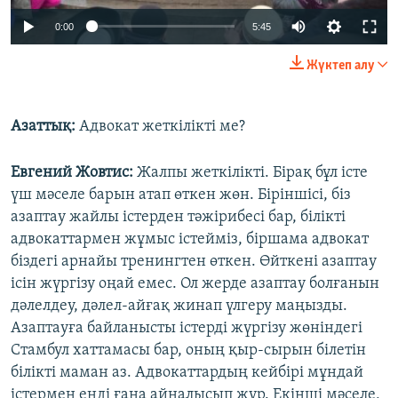
Auto
0:00
5:45
240p
Жүктеп алу
360p
Auto
240p
360p
480p
480p
Азаттық:
Адвокат жеткілікті ме?
720p
720p
1080p
Евгений Жовтис:
Жалпы жеткілікті. Бірақ бұл істе
1080p
үш мәселе барын атап өткен жөн. Біріншісі, біз
азаптау жайлы істерден тәжірибесі бар, білікті
адвокаттармен жұмыс істейміз, біршама адвокат
біздегі арнайы тренингтен өткен. Өйткені азаптау
ісін жүргізу оңай емес. Ол жерде азаптау болғанын
дәлелдеу, дәлел-айғақ жинап үлгеру маңызды.
Азаптауға байланысты істерді жүргізу жөніндегі
Стамбул хаттамасы бар, оның қыр-сырын білетін
білікті маман аз. Адвокаттардың кейбірі мұндай
істермен енді ғана айналысып жүр. Екінші мәселе,