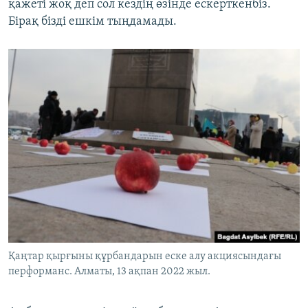
қажеті жоқ деп сол кездің өзінде ескерткенбіз.
Бірақ бізді ешкім тыңдамады.
Қаңтар қырғыны құрбандарын еске алу акциясындағы
перформанс. Алматы, 13 ақпан 2022 жыл.