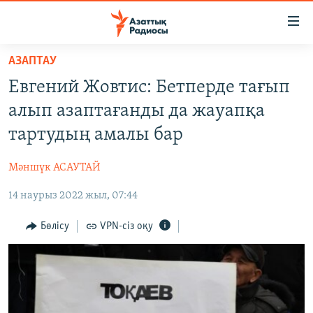
Accessibility
links
Skip
АЗАПТАУ
to
ЖАҢАЛЫҚТАР
Евгений Жовтис: Бетперде тағып
main
САЯСАТ
content
алып азаптағанды да жауапқа
AZATTYQTV
Skip
тартудың амалы бар
to
ҚАҢТАР ОҚИҒАСЫ
main
Мәншүк АСАУТАЙ
АДАМ ҚҰҚЫҚТАРЫ
Navigation
Skip
14 наурыз 2022 жыл, 07:44
ӘЛЕУМЕТ
to
ӘЛЕМ
Бөлісу
VPN-сіз оқу
Search
АРНАЙЫ ЖОБАЛАР
Русский