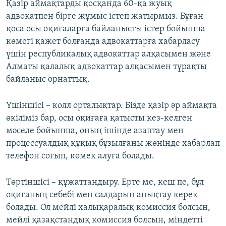
Қазір аймақтарды қосқанда 60-қа жуық
адвокатпен бірге жұмыс істеп жатырмыз. Бұған
қоса осы оқиғаларға байланысты істер бойынша
көмегі қажет болғанда адвокаттарға хабарласу
үшін республикалық адвокаттар алқасымен және
Алматы қалалық адвокаттар алқасымен тұрақты
байланыс орнаттық.
Үшіншісі – колл орталықтар. Бізде қазір әр аймақта
өкіліміз бар, осы оқиғаға қатысты кез-келген
мәселе бойынша, оның ішінде азаптау мен
процессуалдық құқық бұзылғаны жөнінде хабарлап
телефон соғып, көмек алуға болады.
Төртіншісі – құжаттандыру. Ерте ме, кеш пе, бұл
оқиғаның себебі мен салдарын анықтау керек
болады. Ол мейлі халықаралық комиссия болсын,
мейлі қазақстандық комиссия болсын, міндетті