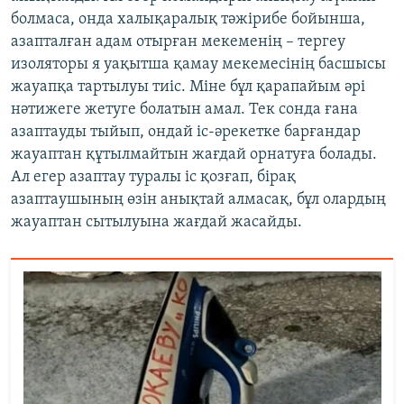
болмаса, онда халықаралық тәжірибе бойынша,
азапталған адам отырған мекеменің – тергеу
изоляторы я уақытша қамау мекемесінің басшысы
жауапқа тартылуы тиіс. Міне бұл қарапайым әрі
нәтижеге жетуге болатын амал. Тек сонда ғана
азаптауды тыйып, ондай іс-әрекетке барғандар
жауаптан құтылмайтын жағдай орнатуға болады.
Ал егер азаптау туралы іс қозғап, бірақ
азаптаушының өзін анықтай алмасақ, бұл олардың
жауаптан сытылуына жағдай жасайды.