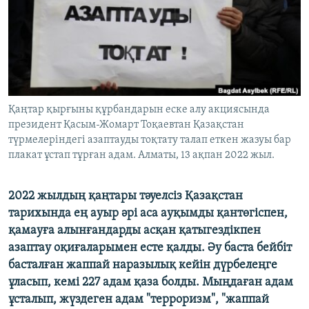
ЖАЗЫЛЫҢЫЗ
Басқа тілдерде
Қаңтар қырғыны құрбандарын еске алу акциясында
президент Қасым-Жомарт Тоқаевтан Қазақстан
түрмелеріндегі азаптауды тоқтату талап еткен жазуы бар
плакат ұстап тұрған адам. Алматы, 13 ақпан 2022 жыл.
2022 жылдың қаңтары тәуелсіз Қазақстан
тарихында ең ауыр әрі аса ауқымды қантөгіспен,
қамауға алынғандарды асқан қатыгездікпен
азаптау оқиғаларымен есте қалды. Әу баста бейбіт
басталған жаппай наразылық кейін дүрбелеңге
ұласып, кемі 227 адам қаза болды. Мыңдаған адам
ұсталып, жүздеген адам "терроризм", "жаппай