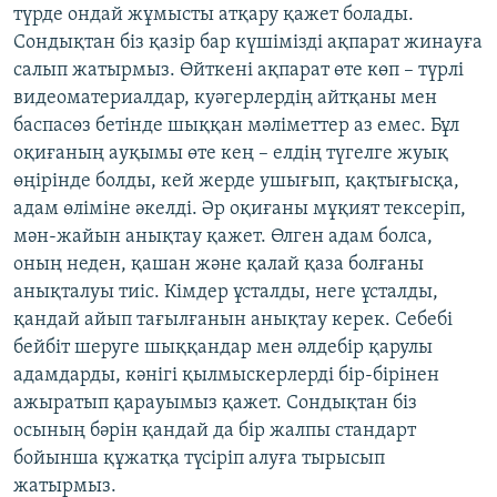
түрде ондай жұмысты атқару қажет болады.
Сондықтан біз қазір бар күшімізді ақпарат жинауға
салып жатырмыз. Өйткені ақпарат өте көп – түрлі
видеоматериалдар, куәгерлердің айтқаны мен
баспасөз бетінде шыққан мәліметтер аз емес. Бұл
оқиғаның ауқымы өте кең – елдің түгелге жуық
өңірінде болды, кей жерде ушығып, қақтығысқа,
адам өліміне әкелді. Әр оқиғаны мұқият тексеріп,
мән-жайын анықтау қажет. Өлген адам болса,
оның неден, қашан және қалай қаза болғаны
анықталуы тиіс. Кімдер ұсталды, неге ұсталды,
қандай айып тағылғанын анықтау керек. Себебі
бейбіт шеруге шыққандар мен әлдебір қарулы
адамдарды, кәнігі қылмыскерлерді бір-бірінен
ажыратып қарауымыз қажет. Сондықтан біз
осының бәрін қандай да бір жалпы стандарт
бойынша құжатқа түсіріп алуға тырысып
жатырмыз.