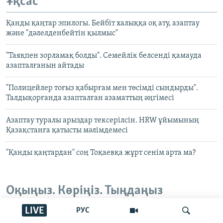
Ұқсас
Қанды қаңтар эпилогы. Бейбіт халыққа оқ ату, азаптау
және "дәлелденбейтін қылмыс"
"Таяқпен зорламақ болды". Семейлік белсенді қамауда
азапталғанын айтады
"Полицейлер тоғыз қабырғам мен төсімді сындырды".
Талдықорғанда азапталған азаматтың әңгімесі
Азаптау туралы арыздар тексерілсін. HRW ұйымының
Қазақстанға қатысты мәлімдемесі
"Қанды қаңтардан" соң Тоқаевқа жұрт сенім арта ма?
Оқыңыз. Көріңіз. Тыңдаңыз
LIVE
РУС