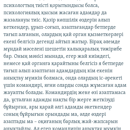
психологтың тиісті қорытындысы болса,
психологиялық қысым жасаған адамдар да
жазалануы тиіс. Қазір көпшілік өздерін алып
кеткендер, ұрып-соғып, азаптағандар бетперде
тағып алғанын, олардың қай орган қызметкерлері
екені белгісіз дегенді айтып жатыр. Бірақ әлемде
мұндай мәселені шешетін халықаралық тәжірибе
бар. Оның мәнісі мынада, егер жай киімдегі,
немесе қай органға қарайтыны белгісіз я бетперде
тағып алып азаптаған адамдардың кім екенін
анықтау мүмкін болмаса, онда олардың іс-әрекеті
үшін командирі, яғни оларды сонда жұмсаған адам
жауапты болады. Командирдің жеке өзі азаптамаса
да, ұсталған адамды нақты бір жерге жеткізуді
бұйырған, ары қарай әлгі адамды әкеткендер
соның бұйрығын орындады ма, әлде өздері
азаптады ма – оқиғаның барлық жай-жапсарын
анықтайды. Ал егер командирін анықтау мүмкін