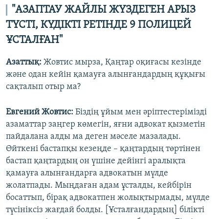
"АЗАПТАУ ЖАЙЛЫ ЖҮЗДЕГЕН АРЫЗ
ТҮСТІ, КҮДІКТІ РЕТІНДЕ 9 ПОЛИЦЕЙ
ҰСТАЛҒАН"
Азаттық:
Жовтис мырза, Қаңтар оқиғасы кезінде
және одан кейін қамауға алынғандардың құқығы
сақталып отыр ма?
Евгений Жовтис:
Біздің ұйым мен әріптестерімізді
азаматтар заңгер көмегін, яғни адвокат қызметін
пайдалана алды ма деген мәселе мазалады.
Өйткені бастапқы кезеңде – қаңтардың төртінен
бастап қаңтардың он үшіне дейінгі аралықта
қамауға алынғандарға адвокатын мүлде
жолатпады. Мыңдаған адам ұсталды, кейбірін
босаттып, бірақ адвокатпен жолықтырмады, мүлде
түсініксіз жағдай болды. [Ұсталғандардың] білікті