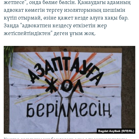
жетпесе", онда бөлме бөлсін. Қамаудағы адамның
адвокат көмегін тергеу изоляторының шешімін
күтіп отырмай, өзіне қажет кезде алуға хақы бар.
Заңда "адвокатпен кездесу өткізетін жер
жетіспейтіндіктен" деген ұғым жоқ.