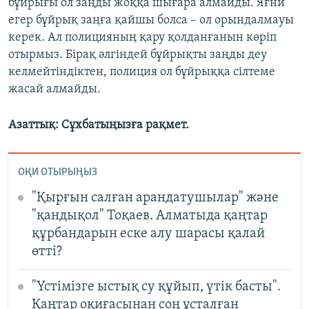
бұйрығы ол заңды жоққа шығара алмайды. Яғни
егер бұйрық заңға қайшы болса – ол орындалмауы
керек. Ал полицияның қару қолданғанын көріп
отырмыз. Бірақ әлгіндей бұйрықты заңды деу
келмейтіндіктен, полиция ол бұйрыққа сілтеме
жасай алмайды.
Азаттық: Сұхбатыңызға рақмет.
ОҚИ ОТЫРЫҢЫЗ
"Қырғын салған арандатушылар" және
"қандықол" Тоқаев. Алматыда қаңтар
құрбандарын еске алу шарасы қалай
өтті?
"Үстімізге ыстық су құйып, үтік басты".
Қаңтар оқиғасынан соң ұсталған