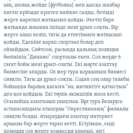
аяқ, шолақ жейде (футболка) мен қысқа шалбар
киген күйімде күштеп көлікке салды, бетімді
жерге қаратып жатқызып қойды. Әкетіп бара
жатқанда мәшина ішінде мені ұрып-соқты. Бір
жерге алып келіп, тағы да етпетімнен жатқызып
қойды. Еденіне қарап спортзал болар деп
ойлайдым. Сөйтсем, расында қалалық полиция
бөлімінің "Динамо" спортзалы екен. Сол жерде 6
сағат бойы мені ұрып-соқты. Екі мәрте азаптау
бөлмесіне апарды. Ол жер тура қорқыныш бөлмесі
сияқты. Тағы да ұрып-соқты. Содан соң олар талабы
бойынша барлық қағазға "иә, митингіге қатыстым"
деп қол қойдым. Екі тәулік әкімшілік жаза кесті.
Осылайша азапталып шықтым. Бұл тура Беларусь
астанасындағы атышулы "Окрестинаның" филиалы
сияқты болды. Атыраудағы азаптау интернет
арқылы бар жерге тарап кетті. Естуімше, енді
полиция сол жерге комиссия апарып, әлгі