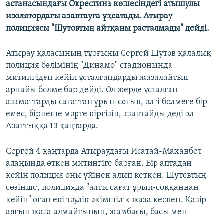
астанасындағы Окрестина көшесіндегі атышулы
изолятордағы азаптауға ұқсатады. Атырау
полициясы "Шутовтың айтқаны расталмады" дейді.
Атырау қаласының тұрғыны Сергей Шутов қалалық
полиция бөлімінің "Динамо" стадионында
митингіден кейін ұсталғандарды жазалайтын
арнайы бөлме бар дейді. Ол жерде ұсталған
азаматтарды сағаттап ұрып-соғып, әлгі бөлмеге бір
емес, бірнеше мәрте кіргізіп, азаптайды деді ол
Азаттыққа 13 қаңтарда.
Сергей 4 қаңтарда Атыраудағы Исатай-Маханбет
алаңында өткен митингіге барған. Бір аптадан
кейін полиция оны үйінен алып кеткен. Шутовтың
сөзінше, полицияда "алты сағат ұрып-соққаннан
кейін" оған екі тәулік әкімшілік жаза кескен. Қазір
аяғын жаза алмайтынын, жамбасы, басы мен