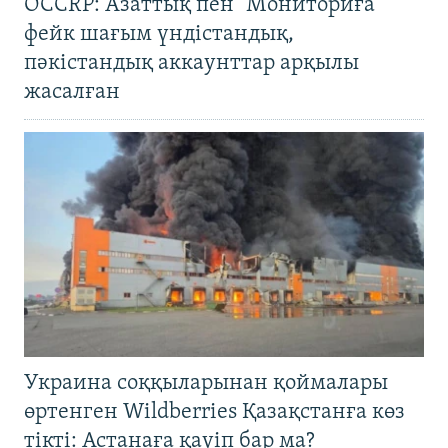
OCCRP: Азаттық пен "Мониториға"
фейк шағым үндістандық,
пәкістандық аккаунттар арқылы
жасалған
Украина соққыларынан қоймалары
өртенген Wildberries Қазақстанға көз
тікті: Астанаға қауіп бар ма?