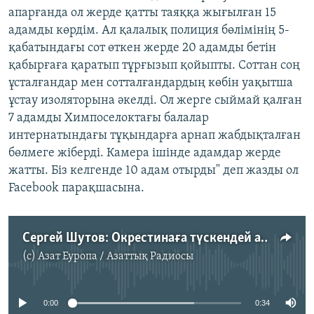
апарғанда ол жерде қатты таяққа жығылған 15
адамды көрдім. Ал қалалық полиция бөлімінің 5-
қабатындағы сот өткен жерде 20 адамды бетін
қабырғаға қаратып тұрғызып қойыпты. Соттан соң
ұсталғандар мен сотталғандардың көбін уақытша
ұстау изоляторына әкелді. Ол жерге сыймай қалған
7 адамды Химпоселоктағы балалар
интернатындағы тұқындарға арнап жабдықталған
бөлмеге жіберді. Камера ішінде адамдар жерде
жатты. Біз келгенде 10 адам отырды" деп жазды ол
Facebook парақшасына.
Сергей Шутов: Окрестинаға түскендей азап шектім (орысша)
(c)
Азат Еуропа / Азаттық Радиосы
No media source currently available
0:00
0:34