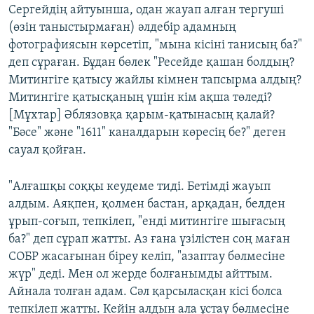
Сергейдің айтуынша, одан жауап алған тергуші
(өзін таныстырмаған) әлдебір адамның
фотографиясын көрсетіп, "мына кісіні танисың ба?"
деп сұраған. Бұдан бөлек "Ресейде қашан болдың?
Митингіге қатысу жайлы кімнен тапсырма алдың?
Митингіге қатысқаның үшін кім ақша төледі?
[Мұхтар] Әблязовқа қарым-қатынасың қалай?
"Бәсе" және "1611" каналдарын көресің бе?" деген
сауал қойған.
"Алғашқы соққы кеудеме тиді. Бетімді жауып
алдым. Аяқпен, қолмен бастан, арқадан, белден
ұрып-соғып, тепкілеп, "енді митингіге шығасың
ба?" деп сұрап жатты. Аз ғана үзілістен соң маған
СОБР жасағынан біреу келіп, "азаптау бөлмесіне
жүр" деді. Мен ол жерде болғанымды айттым.
Айнала толған адам. Сәл қарсыласқан кісі болса
тепкілеп жатты. Кейін алдын ала ұстау бөлмесіне