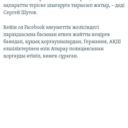
ақпаратты теріске шығаруға тырысып жатыр, – деді
Сергей Шутов.
Кейін ол Facebook әлеуметтік желісіндегі
парақшасына басынан өткен жайтты кеңірек
баяндап, құқық қорғаушылардан, Германия, АҚШ
елшіліктерінен өзін Атырау полициясынан
қорғауды өтініп, көмек сұраған.