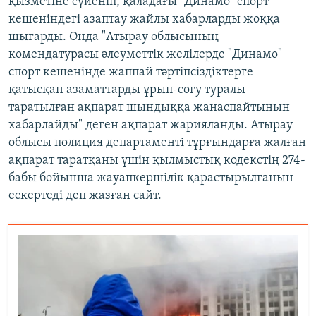
қызметіне сүйеніп, қаладағы "Динамо" спорт
кешеніндегі азаптау жайлы хабарларды жоққа
шығарды. Онда "Атырау облысының
комендатурасы әлеуметтік желілерде "Динамо"
спорт кешенінде жаппай тәртіпсіздіктерге
қатысқан азаматтарды ұрып-соғу туралы
таратылған ақпарат шындыққа жанаспайтынын
хабарлайды" деген ақпарат жарияланды. Атырау
облысы полиция департаменті тұрғындарға жалған
ақпарат таратқаны үшін қылмыстық кодекстің 274-
бабы бойынша жауапкершілік қарастырылғанын
ескертеді деп жазған сайт.