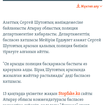
Жүктеп алу
Азаттық Сергей Шутовтың мәлімдемесіне
байланысты Атырау облыстық полиция
департаментіне хабарласты. Департаменттің
баспасөз хатшысы Мейірім Ердәулет азамат Сергей
Шутовтың арызын қалалық полиция бөлімін
тіркеуге алғанын айтты.
"Ол арызды полиция басқармасы бастығы өз
қарауына алды. Бірақ Шутовтың арызында
жазылған жайттар расталмады" деді баспасөз
хатшысы.
13 қаңтарда үкіметке жақын
Stopfake.kz
сайты
Атырау облысы коммендатурасы баспасөз