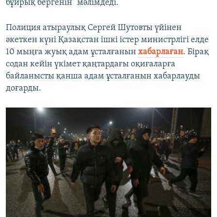
бұйрық бергенін" мәлімдеді.
Полиция атыраулық Сергей Шутовты үйінен
әкеткен күні Қазақстан ішкі істер министрлігі елде
10 мыңға жуық адам ұсталғанын
хабарлаған
. Бірақ
содан кейін үкімет қаңтардағы оқиғаларға
байланысты қанша адам ұсталғанын хабарлауды
доғарды.