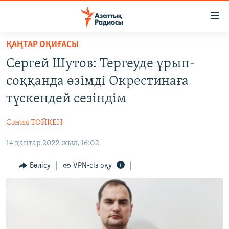
Accessibility
links
Skip
ҚАҢТАР ОҚИҒАСЫ
to
ЖАҢАЛЫҚТАР
Сергей Шутов: Тергеуде ұрып-
main
САЯСАТ
content
соққанда өзімді Окрестинаға
AZATTYQTV
Skip
түскендей сезіндім
to
ҚАҢТАР ОҚИҒАСЫ
main
Сәния ТОЙКЕН
АДАМ ҚҰҚЫҚТАРЫ
Navigation
Skip
14 қаңтар 2022 жыл, 16:02
ӘЛЕУМЕТ
to
ӘЛЕМ
Бөлісу
VPN-сіз оқу
Search
АРНАЙЫ ЖОБАЛАР
Русский