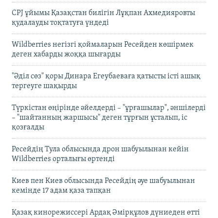
CPJ ұйымы Қазақстан билігін Лұқпан Ахмедияровты
қудалауды тоқтатуға үндеді
Wildberries негізгі қоймаларын Ресейден көшірмек
деген хабарды жоққа шығарды
"Әділ сөз" қоры Динара Егеубаеваға қатысты істі ашық
тергеуге шақырды
Түркістан өңірінде әйелдерді – "ұрғашылар", әншілерді
– "шайтанның жаршысы" деген тұрғын ұсталып, іс
қозғалды
Ресейдің Тула облысында дрон шабуылынан кейін
Wildberries орталығы өртенді
Киев пен Киев облысында Ресейдің әуе шабуылынан
кемінде 17 адам қаза тапқан
Қазақ кинорежиссері Ардақ Әмірқұлов дүниеден өтті