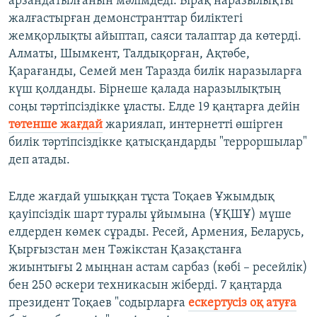
арзандатылғанын мәлімдеді. Бірақ наразылықты
жалғастырған демонстранттар биліктегі
жемқорлықты айыптап, саяси талаптар да көтерді.
Алматы, Шымкент, Талдықорған, Ақтөбе,
Қарағанды, Семей мен Таразда билік наразыларға
күш қолданды. Бірнеше қалада наразылықтың
соңы тәртіпсіздікке ұласты. Елде 19 қаңтарға дейін
төтенше жағдай
жариялап, интернетті өшірген
билік тәртіпсіздікке қатысқандарды "терроршылар"
деп атады.
Елде жағдай ушыққан тұста Тоқаев Ұжымдық
қауіпсіздік шарт туралы ұйымына (ҰҚШҰ) мүше
елдерден көмек сұрады. Ресей, Армения, Беларусь,
Қырғызстан мен Тәжікстан Қазақстанға
жиынтығы 2 мыңнан астам сарбаз (көбі – ресейлік)
бен 250 әскери техникасын жіберді. 7 қаңтарда
президент Тоқаев "содырларға
ескертусіз оқ атуға