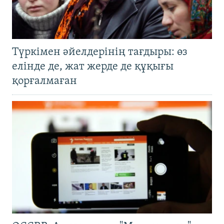
Түркімен әйелдерінің тағдыры: өз
елінде де, жат жерде де құқығы
қорғалмаған