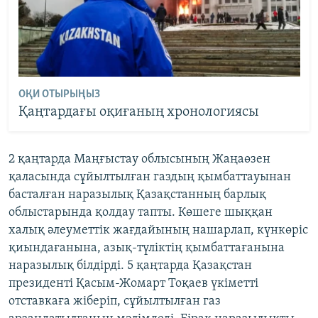
ОҚИ ОТЫРЫҢЫЗ
Қаңтардағы оқиғаның хронологиясы
2 қаңтарда Маңғыстау облысының Жаңаөзен
қаласында сұйылтылған газдың қымбаттауынан
басталған наразылық Қазақстанның барлық
облыстарында қолдау тапты. Көшеге шыққан
халық әлеуметтік жағдайының нашарлап, күнкөріс
қиындағанына, азық-түліктің қымбаттағанына
наразылық білдірді. 5 қаңтарда Қазақстан
президенті Қасым-Жомарт Тоқаев үкіметті
отставкаға жіберіп, сұйылтылған газ