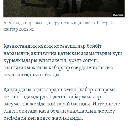
Алматыда наразылық шеруіне шыққан жас жігітер. 4
қаңтар 2022 ж.
Қазақстандық құқық қорғаушылар бейбіт
наразылық акциясына қатысқан азаматтарды күш
құрылымдары ұстап әкетіп, ұрып-соғып,
азаптағаны жайлы хабарлар өзердіне толассыз
келіп жатқанын айтады.
Қаңтардағы оқиғалардан кейін "хабар-ошарсыз
кеткен" адамдарды іздеген хабарламалар
әлеуметтік желіде жиі тарай бастады. Интернетте
елдегі оқиғада қаза болған адамдардың жерлеу
рәсімінен көп видео жарияланды.