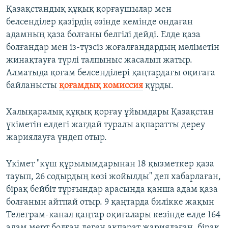
Қазақстандық құқық қорғаушылар мен
белсенділер қазірдің өзінде кемінде ондаған
адамның қаза болғаны белгілі дейді. Елде қаза
болғандар мен із-түзсіз жоғалғандардың мәліметін
жинақтауға түрлі талпыныс жасалып жатыр.
Алматыда қоғам белсенділері қаңтардағы оқиғаға
байланысты
қоғамдық комиссия
құрды.
Халықаралық құқық қорғау ұйымдары Қазақстан
үкіметін елдегі жағдай туралы ақпаратты дереу
жариялауға үндеп отыр.
Үкімет "күш құрылымдарынан 18 қызметкер қаза
тауып, 26 содырдың көзі жойылды" деп хабарлаған,
бірақ бейбіт тұрғындар арасында қанша адам қаза
болғанын айтпай отыр. 9 қаңтарда билікке жақын
Телеграм-канал қаңтар оқиғалары кезінде елде 164
адам мерт болған деген ақпарат жариялаған, бірақ