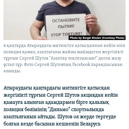
ЖАЗЫЛЫҢЫЗ
Басқа тілдерде
4 қаңтарда Атыраудағы митингіге қатысқаннан кейін өзін
полиция қамап, азаптағаны жайлы мәлімдеген жергілікті
тұрғын Сергей Шутов "Азаптау тоқтатылсын!" деген жазу
ұстап тұр. Фото Сергей Шутовтың Facebook парақшасынан
алынды.
Атыраудағы қаңтардағы митингіге қатысқан
жергілікті тұрғын Сергей Шутов акциядан кейін
қамауға алынған адамдармен бірге қалалық
полиция бөлімінің "Динамо" спортзалында
азапталғанын айтады. Шутов ол жерде тергеуде
болған кезде басынан кешкенін Беларусь