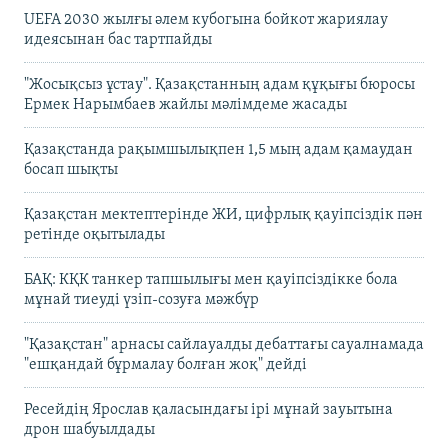
UEFA 2030 жылғы әлем кубогына бойкот жариялау
идеясынан бас тартпайды
"Жосықсыз ұстау". Қазақстанның адам құқығы бюросы
Ермек Нарымбаев жайлы мәлімдеме жасады
Қазақстанда рақымшылықпен 1,5 мың адам қамаудан
босап шықты
Қазақстан мектептерінде ЖИ, цифрлық қауіпсіздік пән
ретінде оқытылады
БАҚ: КҚК танкер тапшылығы мен қауіпсіздікке бола
мұнай тиеуді үзіп-созуға мәжбүр
"Қазақстан" арнасы сайлауалды дебаттағы сауалнамада
"ешқандай бұрмалау болған жоқ" дейді
Ресейдің Ярослав қаласындағы ірі мұнай зауытына
дрон шабуылдады