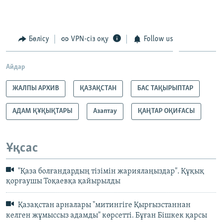
360p
Auto
240p
360p
480p
480p
720p
Бөлісу
VPN-сіз оқу
Follow us
720p
Айдар
ЖАЛПЫ АРХИВ
ҚАЗАҚСТАН
БАС ТАҚЫРЫПТАР
АДАМ ҚҰҚЫҚТАРЫ
Азаптау
ҚАҢТАР ОҚИҒАСЫ
Ұқсас
"Қаза болғандардың тізімін жариялаңыздар". Құқық
қорғаушы Тоқаевқа қайырылды
Қазақстан арналары "митингіге Қырғызстаннан
келген жұмыссыз адамды" көрсетті. Бұған Бішкек қарсы