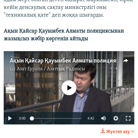
кейін денсаулық сақтау министрлігі оны
"техникалық қате" деп жоққа шығарды.
Ақын Қайсар Қауымбек Алматы полициясынан
жазықсыз жәбір көргенін айтады
Ақын Қайсар Қауымбек Алматы полициясынан жазықсыз жәбір көргенін айтады
(c)
Азат Еуропа / Азаттық Радиосы
No media source currently available
Auto
0:00
4:42
240p
Жүктеп алу