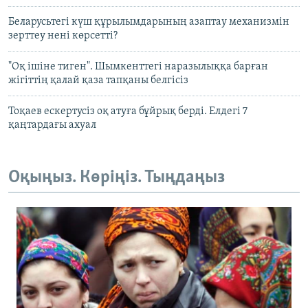
Беларусьтегі күш құрылымдарының азаптау механизмін
зерттеу нені көрсетті?
"Оқ ішіне тиген". Шымкенттегі наразылыққа барған
жігіттің қалай қаза тапқаны белгісіз
Тоқаев ескертусіз оқ атуға бұйрық берді. Елдегі 7
қаңтардағы ахуал
Оқыңыз. Көріңіз. Тыңдаңыз