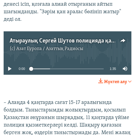
денесі ісіп, қозғала алмай отырғанын айтып
шағымданды. "Зәрім қан аралас бөлініп жатыр"
деді ол.
Атыраулық Сергей Шутов полицияда қалай азапталғанын айтады (орысша)
(c)
Азат Еуропа / Азаттық Радиосы
No media source currently available
0:00
1:35
Жүктеп алу
– Алаңда 4 қаңтарда сағат 15-17 аралығында
болдым. Таныстарымды жолықтырдым, қосылып
Қазақстан әнұранын шырқадық. 11 қаңтарда үйіме
полиция қызметкерлері келді. Шақыру қағазын
берген жоқ, өздерін таныстырмады да. Мені жалаң