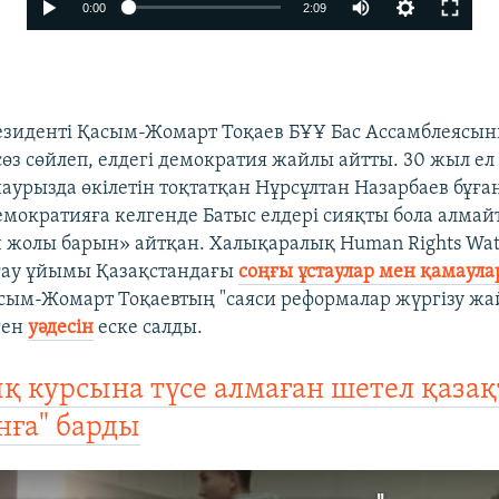
0:00
2:09
езиденті Қасым-Жомарт Тоқаев БҰҰ Бас Ассамблеясы
өз сөйлеп, елдегі демократия жайлы айтты. 30 жыл ел
аурызда өкілетін тоқтатқан Нұрсұлтан Назарбаев бұға
емократияға келгенде Батыс елдері сияқты бола алма
ен жолы барын» айтқан. Халықаралық Human Rights Wa
ғау ұйымы Қазақстандағы
соңғы ұстаулар мен қамаул
сым-Жомарт Тоқаевтың "саяси реформалар жүргізу жа
ген
уәдесін
еске салды.
 курсына түсе алмаған шетел қаза
нға" барды