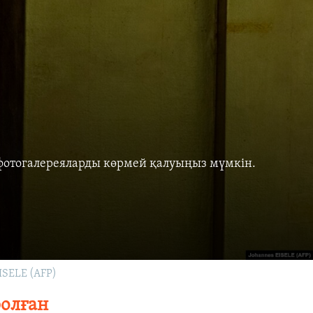
фотогалереяларды көрмей қалуыңыз мүмкін.
ISELE (AFP)
болған