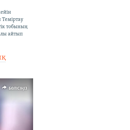
кейін
 Теміртау
тік тобының
алы айтып
ық
БӨЛІСІҢІЗ