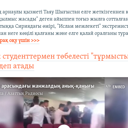
 арнаулы қызметі Таяу Шығыстан елге жеткізгеннен 
 қылмыс жасады" деген айыппен тоғыз жылға сотталған
тыққа Сириядағы өмірі, "Ислам мемлекеті" экстремис
ан неге көңілі қалғаны және елге қалай оралғаны тур
рақ оқу үшін >>>
 студенттермен төбелесті "тұрмыст
деп атады​
р арасындағы жанжалдың анық-қанығы
EMBED
па / Азаттық Радиосы
No media source currently available