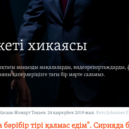
жеті хикаясы
тықтағы маңызды мақалаларды, видеорепортаждарды, 
яны қаперлеріңізге тағы бір мәрте саламыз.
 Қасым-Жомарт Тоқаев. 24 қыркүйек 2019 жыл.
Фото:Johannes E
 бәрібір тірі қалмас едім". Сирияда 