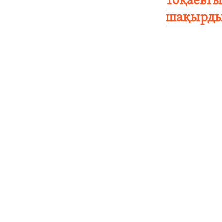
Тоқаевты
шақырд