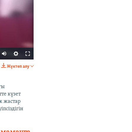
Жүктеп алу
БӨЛІСІҢІЗ
ғы
те күзет
к жастар
псіздігін
px
width