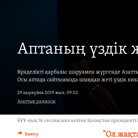
Аптаның үздік 
Күнделікті қарбалас шаруамен жүргенде Азат
Осы аптада сайтымызда шыққан жеті үздік хика
29 қыркүйек 2019 жыл, 09:52
Азаттық радиосы
БҰҰ-ның 74-сессиясына келген Қазақстан президенті
"Ол жақта
Бөлісу