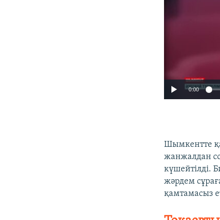
0:00
Шымкентте қа
жанжалдан со
күшейтілді. 
жәрдем сұрағ
қамтамасыз е