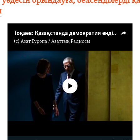
 уәдесін орындауға, белсенділерді қ
ы
Тоқаев: Қазақстанда демократия енді қалыптасып келеді
(c)
Азат Еуропа / Азаттық Радиосы
No media source currently available