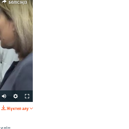
БӨЛІСІҢІЗ
Жүктеп алу
БӨЛІСІҢІЗ
еліп,