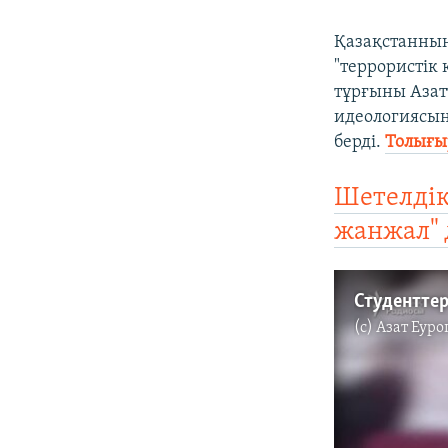
Қазақстанның
"террористік
тұрғыны Азат
идеологиясын
берді.
Толығы
Шетелдік
жанжал" 
Студентте
(c)
Азат Еуро