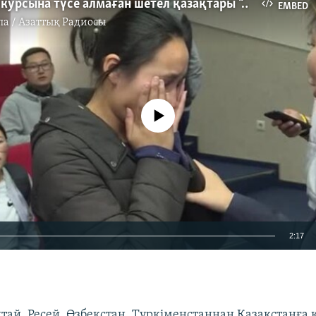
Дайындық курсына түсе алмаған шетел қазақтары "Нұр Отанға" барды
EMBED
па / Азаттық Радиосы
No media source currently available
2:17
EMBED
ай, Ресей, Өзбекстан, Түркіменстаннан Қазақстанға к