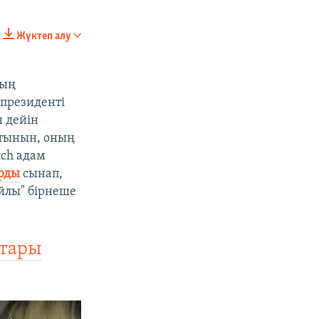
Жүктеп алу
ның
 президенті
н дейін
йтынын, оның
tch адам
арды
сынап,
px
px
width
height
йлы" бірнеше
қтары