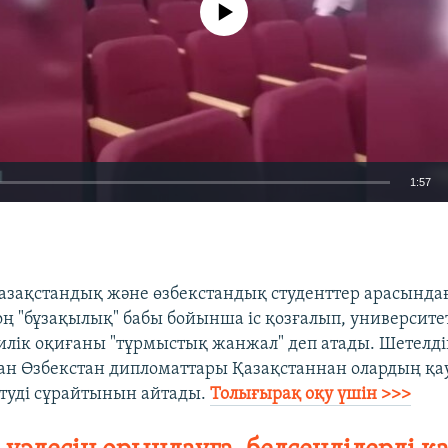
1:57
EMBED
зақстандық және өзбекстандық студенттер арасында
ң "бұзақылық" бабы бойынша іс қозғалып, университет
Билік оқиғаны "тұрмыстық жанжал" деп атады. Шетелді
ан Өзбекстан дипломаттары Қазақстаннан олардың қауі
туді сұрайтынын айтады.
Толығырақ оқу үшін >>>