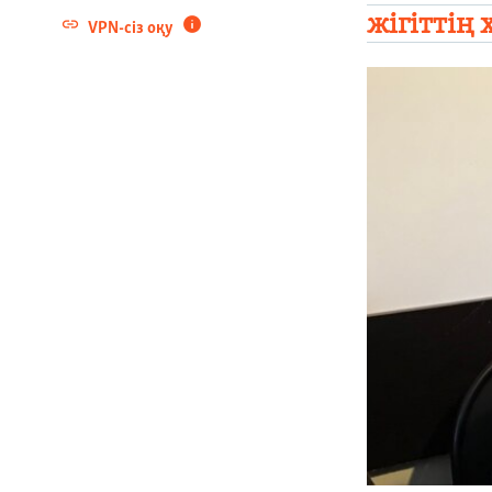
жігіттің
VPN-сіз оқу