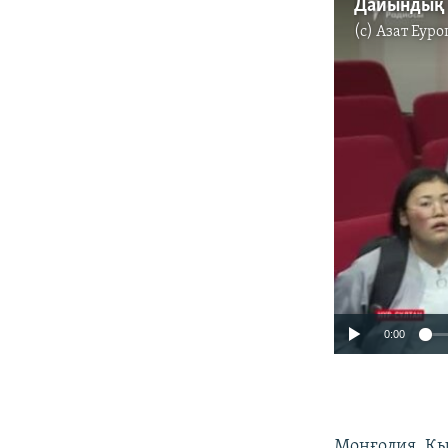
(c)
Азат Еуро
0:00
Моңғолия, Қыт