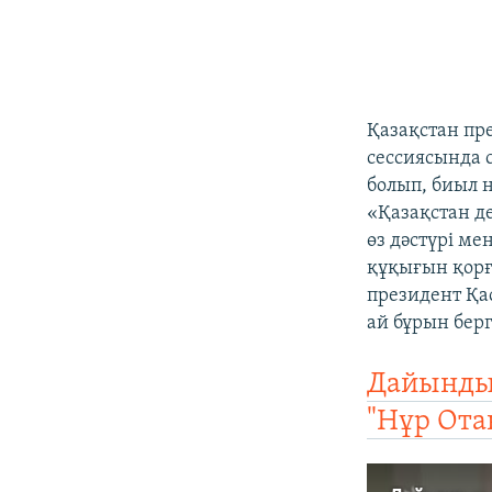
Қазақстан пр
сессиясында с
болып, биыл н
«Қазақстан д
өз дәстүрі м
құқығын қор
президент Қа
ай бұрын бер
Дайындық
"Нұр Ота