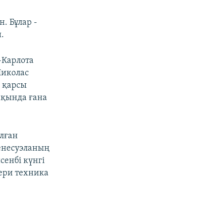
. Бұлар -
.
-Карлота
Николас
 қарсы
ақында ғана
алған
Венесуэланың
сенбі күнгі
ери техника