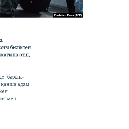
а
оны биліктен
 жағына өтіп,
де "бұрын-
а қанша адам
 мен
ция мен