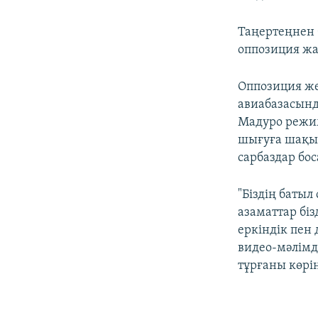
Таңертеңнен б
оппозиция жа
Оппозиция же
авиабазасынд
Мадуро режим
шығуға шақыр
сарбаздар бос
"Біздің батыл
азаматтар бі
еркіндік пен 
видео-мәлімд
тұрғаны көрін