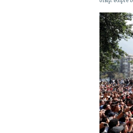
отыр. Әзірге