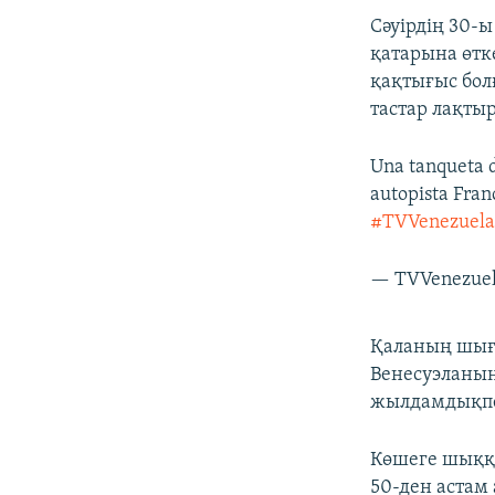
Сәуірдің 30-ы
қатарына өтк
қақтығыс болғ
тастар лақты
Una tanqueta d
autopista Fran
#TVVenezuel
— TVVenezuela
Қаланың шығы
Венесуэланың
жылдамдықпен
Көшеге шыққа
50-ден астам