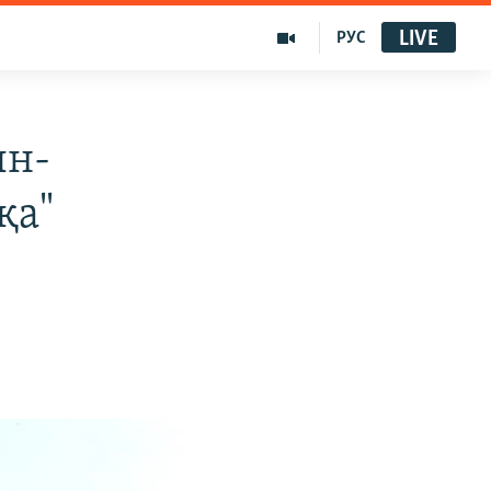
LIVE
РУС
ын-
қа"