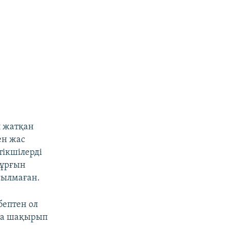
п жатқан
ен жас
тікшілерді
тұрғын
сылмаған.
бептен ол
уға шақырып