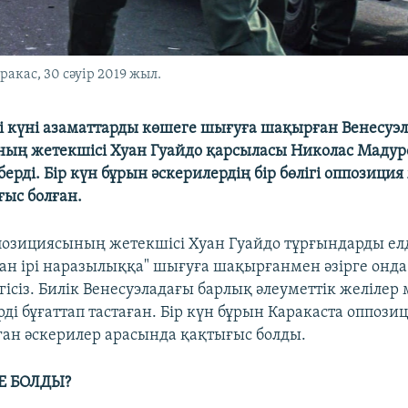
акас, 30 сәуір 2019 жыл.
 күні азаматтарды көшеге шығуға шақырған Венесуэл
ың жетекшісі Хуан Гуайдо қарсыласы Николас Мадур
 берді. Бір күн бұрын әскерилердің бір бөлігі оппозиция
ғыс болған.
позициясының жетекшісі Хуан Гуайдо тұрғындарды ел
ан ірі наразылыққа" шығуға шақырғанмен әзірге онд
ісіз. Билік Венесуэладағы барлық әлеуметтік желілер
ді бұғаттап тастаған. Бір күн бұрын Каракаста оппози
аған әскерилер арасында қақтығыс болды.
НЕ БОЛДЫ?