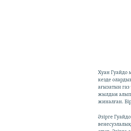
Хуан Гуайдо 
кезде оларды
ағызатын газ 
жылдам алып,
жиналған. Бі
Әзірге Гуайдо
венесуэлалық