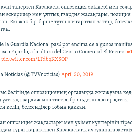
 күні таңертең Каракаста оппозиция өкілдері мен сол
ен әскерилер мен ұлттық гвардия жасақтары, полиция
ан. Екі жақ бір-біріне түтін шығаратын заттар, бөтел
рған.
e la Guardia Nacional pasó por encima de algunos manifes
cisco Fajardo, a la altura del Centro Comercial El Recreo.
#
a
pic.twitter.com/LFdbqKXSOP
 Noticias (@TVVnoticias)
April 30, 2019
с бөлігінде оппозицияның орталыққа жылжуына кеде
 ұлттық гвардиясына тиесілі броньды көліктер қатты
 келіп, белсенділер тобын қаққан.
н оппозиция жақтастары мен үкімет күштерінің тірес
 адам түрлі жарақатпен Каракастағы ауруханаға жеткіз