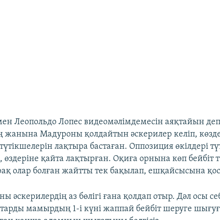
мен Леопольдо Лопес видеомәлімдемесін аяқтайын де
ң жанына Мадуроны қолдайтын әскерилер келіп, көзд
түтікшелерін лақтыра бастаған. Оппозиция өкілдері тү
 өздеріне қайта лақтырған. Оқиға орнына көп бейбіт 
рақ олар болған жайтты тек бақылап, ешқайсысына қо
ны әскерилердің аз бөлігі ғана қолдап отыр. Дәл осы се
тарды мамырдың 1-і күні жаппай бейбіт шеруге шығ