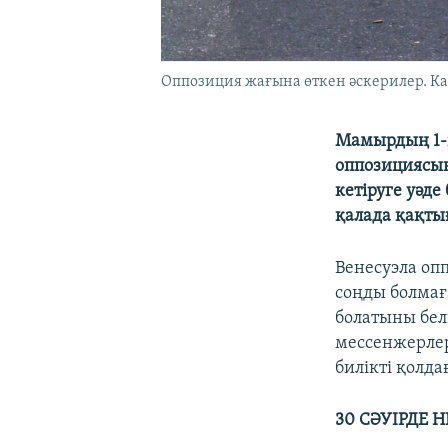
Оппозиция жағына өткен әскерилер. Кар
Мамырдың 1-і
оппозициясын
кетіруге уәде
қалада қақты
Венесуэла оп
соңды болмағ
болатыны белг
мессенжерлер
билікті қолд
30 СӘУІРДЕ 