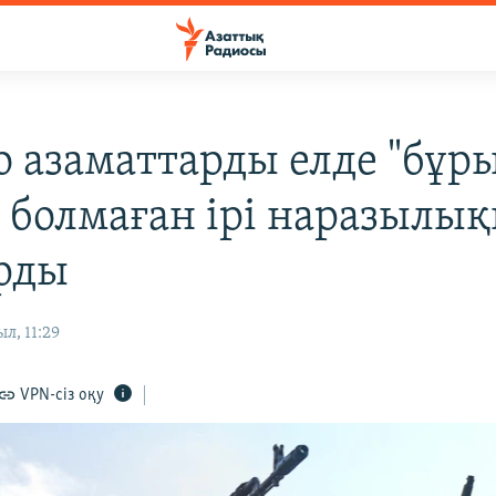
о азаматтарды елде "бұр
 болмаған ірі наразылық
рды
л, 11:29
VPN-сіз оқу