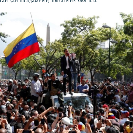
 оған қанша адамның шығатыны белгісіз.