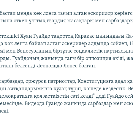
астап мұнда көк лента тағып алған әскерилер көрінген
ғына өткен ұлттық гвардия жасақтары мен сарбаздары
текшісі Хуан Гуайдо таңертең Каракас маңындағы Ла
а көк лента байлап алған әскерилер алдында сөйлеп, 
і мен Венесуэланың біртұтас социалистік партиясына
ды. Гуайдоның жанында тағы бір оппозиция өкілі, ж
атқан белсенді Леопольдо Лопес болған.
 сарбаздар, ержүрек патриоттар, Конституцияға адал қ
здің айтқандарымызға құлақ түріп, көшеде кездестік. 
демократияға қол жеткізетін сәті келді" деді Гуайдо сей
емесінде. Видеода Гуайдо жанында сарбаздар мен әск
еді.