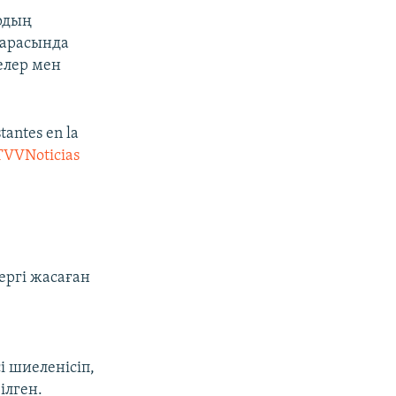
ардың
 арасында
келер мен
tantes en la
TVVNoticias
ргі жасаған
і шиеленісіп,
ілген.