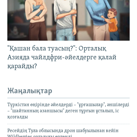
"Қашан бала туасың?": Орталық
Азияда чайлдфри-әйелдерге қалай
қарайды?
Жаңалықтар
Түркістан өңірінде әйелдерді – "ұрғашылар", әншілерді
– "шайтанның азаншысы" деген тұрғын ұсталып, іс
қозғалды
Ресейдің Тула облысында дрон шабуылынан кейін
Wildberries орталығы өртенді