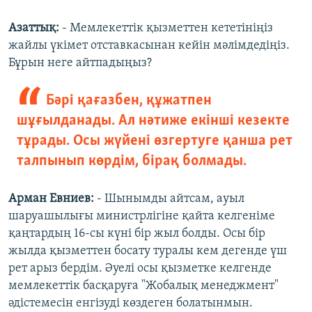
Азаттық:
- Мемлекеттік қызметтен кететініңіз
жайлы үкімет отставкасынан кейін мәлімдедіңіз.
Бұрын неге айтпадыңыз?
Бәрі қағазбен, құжатпен
шұғылданады. Ал нәтиже екінші кезекте
тұрады. Осы жүйені өзгертуге қанша рет
талпынып көрдім, бірақ болмады.
Арман Евниев:
- Шынымды айтсам, ауыл
шаруашылығы министрлігіне қайта келгеніме
қаңтардың 16-сы күні бір жыл болды. Осы бір
жылда қызметтен босату туралы кем дегенде үш
рет арыз бердім. Әуелі осы қызметке келгенде
мемлекеттік басқаруға "Жобалық менеджмент"
әдістемесін енгізуді көздеген болатынмын.