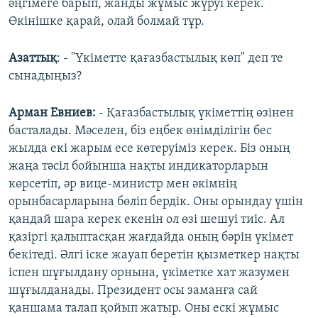
әңгімеге барып, жанды жұмыс жүруі керек.
Өкінішке қарай, олай болмай тұр.
Азаттық
: - "Үкіметте қағазбастылық көп" деп те
сынадыңыз?
Арман Евниев:
- Қағазбастылық үкіметтің өзінен
басталады. Мәселен, біз еңбек өнімділігін бес
жылда екі жарым есе көтеруіміз керек. Біз оның
жаңа тәсіл бойынша нақты индикаторларын
көрсетіп, әр вице-министр мен әкімнің
орынбасарларына бөліп бердік. Оны орындау үшін
қандай шара керек екенін ол өзі шешуі тиіс. Ал
қазіргі қалыптасқан жағдайда оның бәрін үкімет
бекітеді. Әлгі іске жауап беретін қызметкер нақты
іспен шұғылдану орнына, үкіметке хат жазумен
шұғылданады. Президент осы заманға сай
қаншама талап қойып жатыр. Оны ескі жұмыс