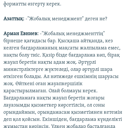
форматты өзгерту керек.
Азаттық:
-"Жобалық менеджмент" деген не?
Арман Евниев:
-"Жобалық менеджменттің"
бірнеше қағидасы бар. Қысқаша айтқанда, кез
келген бағдарламаның мақсаты жалпылама емес,
нақты болу тиіс. Қазір бізде бағдарлама көп, бірақ
жауап беретін нақты адам жоқ. Әртүрлі
министрліктерге жүктеледі, олар әртүрлі шара
өткізген болады. Ал нәтижеде ешкімнің шаруасы
жоқ. Өйткені оған жауапкершілік
қарастырылмаған. Олай болмауы керек.
Бағдарламаға нақты жауап беретін жоғары
лауазымды қызметкер көрсетілсін, ол соны
орындаймын, орындамасам қызметімнен кетемін
деп қол қойсын. Екіншіден, бағдарлама күнделікті
жұмыстан көрінсін. Үлкен жобалар басталғанда