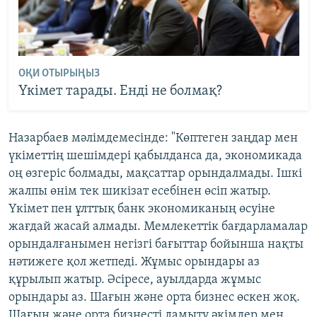
ОҚИ ОТЫРЫҢЫЗ
Үкімет тарады. Енді не болмақ?
Назарбаев мәлімдемесінде: "Көптеген заңдар мен
үкіметтің шешімдері қабылданса да, экономикада
оң өзгеріс болмады, мақсаттар орындалмады. Ішкі
жалпы өнім тек шикізат есебінен өсіп жатыр.
Үкімет пен ұлттық банк экономиканың өсуіне
жағдай жасай алмады. Мемлекеттік бағдарламалар
орындалғанымен негізгі бағыттар бойынша нақты
нәтижеге қол жетпеді. Жұмыс орындары аз
құрылып жатыр. Әсіресе, ауылдарда жұмыс
орындары аз. Шағын және орта бизнес өскен жоқ.
Шағын және орта бизнесті дамыту әкімдер мен