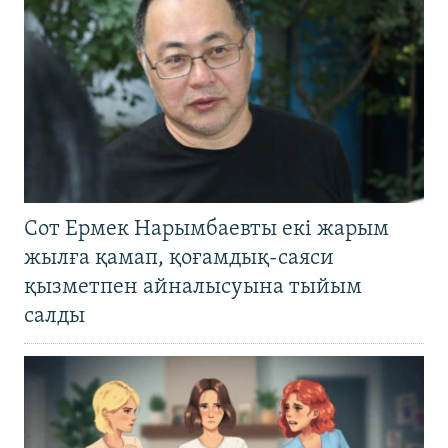
Сот Ермек Нарымбаевты екі жарым
жылға қамап, қоғамдық-саяси
қызметпен айналысуына тыйым
салды