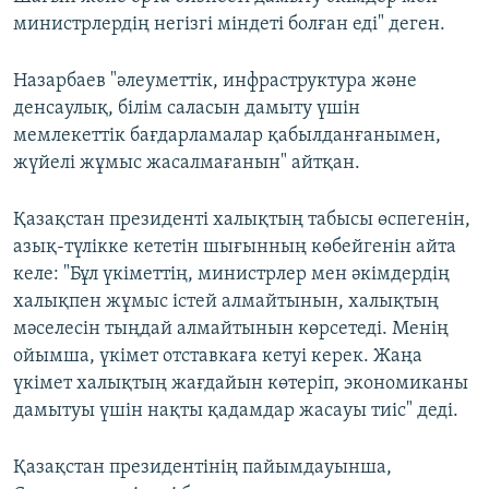
министрлердің негізгі міндеті болған еді" деген.
Назарбаев "әлеуметтік, инфраструктура және
денсаулық, білім саласын дамыту үшін
мемлекеттік бағдарламалар қабылданғанымен,
жүйелі жұмыс жасалмағанын" айтқан.
Қазақстан президенті халықтың табысы өспегенін,
азық-түлікке кететін шығынның көбейгенін айта
келе: "Бұл үкіметтің, министрлер мен әкімдердің
халықпен жұмыс істей алмайтынын, халықтың
мәселесін тыңдай алмайтынын көрсетеді. Менің
ойымша, үкімет отставкаға кетуі керек. Жаңа
үкімет халықтың жағдайын көтеріп, экономиканы
дамытуы үшін нақты қадамдар жасауы тиіс" деді.
Қазақстан президентінің пайымдауынша,