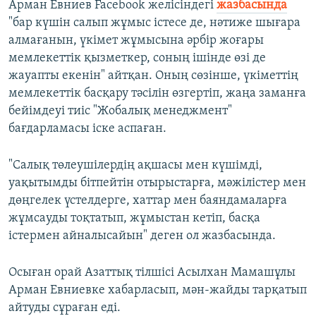
Арман Евниев Facebook желісіндегі
жазбасында
"бар күшін салып жұмыс істесе де, нәтиже шығара
алмағанын, үкімет жұмысына әрбір жоғары
мемлекеттік қызметкер, соның ішінде өзі де
жауапты екенін" айтқан. Оның сөзінше, үкіметтің
мемлекеттік басқару тәсілін өзгертіп, жаңа заманға
бейімдеуі тиіс "Жобалық менеджмент"
бағдарламасы іске аспаған.
"Салық төлеушілердің ақшасы мен күшімді,
уақытымды бітпейтін отырыстарға, мәжілістер мен
дөңгелек үстелдерге, хаттар мен баяндамаларға
жұмсауды тоқтатып, жұмыстан кетіп, басқа
істермен айналысайын" деген ол жазбасында.
Осыған орай Азаттық тілшісі Асылхан Мамашұлы
Арман Евниевке хабарласып, мән-жайды тарқатып
айтуды сұраған еді.