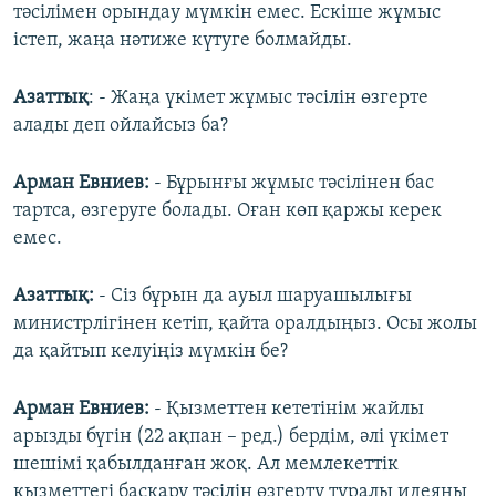
тәсілімен орындау мүмкін емес. Ескіше жұмыс
істеп, жаңа нәтиже күтуге болмайды.
Азаттық
: - Жаңа үкімет жұмыс тәсілін өзгерте
алады деп ойлайсыз ба?
Арман Евниев:
- Бұрынғы жұмыс тәсілінен бас
тартса, өзгеруге болады. Оған көп қаржы керек
емес.
Азаттық:
- Сіз бұрын да ауыл шаруашылығы
министрлігінен кетіп, қайта оралдыңыз. Осы жолы
да қайтып келуіңіз мүмкін бе?
Арман Евниев:
- Қызметтен кететінім жайлы
арызды бүгін (22 ақпан – ред.) бердім, әлі үкімет
шешімі қабылданған жоқ. Ал мемлекеттік
қызметтегі басқару тәсілін өзгерту туралы идеяны