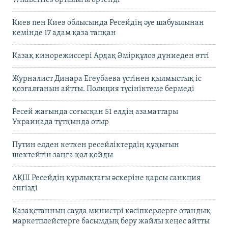
Киев пен Киев облысында Ресейдің әуе шабуылынан
кемінде 17 адам қаза тапқан
Қазақ кинорежиссері Ардақ Әмірқұлов дүниеден өтті
Журналист Динара Егеубаева үстінен қылмыстық іс
қозғалғанын айтты. Полиция түсініктеме бермеді
Ресей жағында соғысқан 51 елдің азаматтары
Украинада тұтқында отыр
Путин елден кеткен ресейліктердің құқығын
шектейтін заңға қол қойды
АҚШ Ресейдің құрлықтағы әскеріне қарсы санкция
енгізді
Қазақстанның сауда министрі кәсіпкерлерге отандық
маркетплейстерге басымдық беру жайлы кеңес айтты