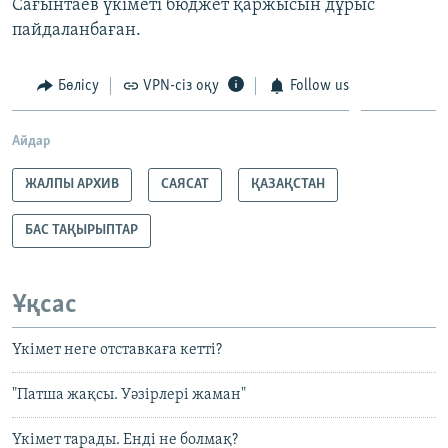
Сағынтаев үкіметі бюджет қаржысын дұрыс
пайдаланбаған.
Бөлісу
VPN-сіз оқу
Follow us
Айдар
ЖАЛПЫ АРХИВ
САЯСАТ
ҚАЗАҚСТАН
БАС ТАҚЫРЫПТАР
Ұқсас
Үкімет неге отставкаға кетті?
"Патша жақсы. Уәзірлері жаман"
Үкімет тарады. Енді не болмақ?