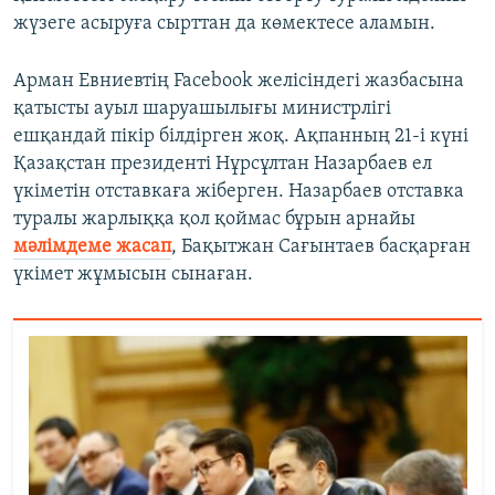
жүзеге асыруға сырттан да көмектесе аламын.
Арман Евниевтің Facebook желісіндегі жазбасына
қатысты ауыл шаруашылығы министрлігі
ешқандай пікір білдірген жоқ. Ақпанның 21-і күні
Қазақстан президенті Нұрсұлтан Назарбаев ел
үкіметін отставкаға жіберген. Назарбаев отставка
туралы жарлыққа қол қоймас бұрын арнайы
мәлімдеме жасап
, Бақытжан Сағынтаев басқарған
үкімет жұмысын сынаған.