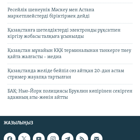
Ресейлік шенеунік Мәскеу мен Астана
маркетплейстерді біріктірмек дейді
Қазақстанға шетелдіктерді электронды рұқсатпен
кіргізу жобасы талқыға ұсынылды
Қазақстан мұнайын КҚК терминалынан танкерге тиеу
қайта жалғасты – медиа
Қазақстанда желіде бейпіл сөз айтқан 20-дан астам
стример жауапқа тартылған
БАҚ: Нью-Йорк полициясы Бруклин көпірінен секірген
адамның аты-жөнін айтты
ЖАЗЫЛЫҢЫЗ