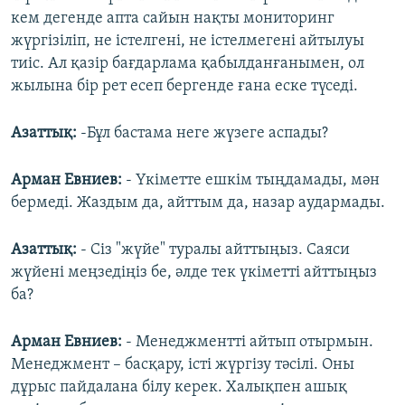
кем дегенде апта сайын нақты мониторинг
жүргізіліп, не істелгені, не істелмегені айтылуы
тиіс. Ал қазір бағдарлама қабылданғанымен, ол
жылына бір рет есеп бергенде ғана еске түседі.
Азаттық:
-Бұл бастама неге жүзеге аспады?
Арман Евниев:
- Үкіметте ешкім тыңдамады, мән
бермеді. Жаздым да, айттым да, назар аудармады.
Азаттық:
- Сіз "жүйе" туралы айттыңыз. Саяси
жүйені меңзедіңіз бе, әлде тек үкіметті айттыңыз
ба?
Арман Евниев:
- Менеджментті айтып отырмын.
Менеджмент – басқару, істі жүргізу тәсілі. Оны
дұрыс пайдалана білу керек. Халықпен ашық