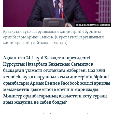
ЖАЗЫЛЫҢЫЗ
Басқа тілдерде
Қазақстан ауыл шаруашылығы министрінің бұрынғы
орынбасары Арман Евниев. (Сурет ауыл шаруашылығы
министрлігінің сайтынан алынды).
Ақпанның 21-і күні Қазақстан президенті
Нұрсұлтан Назарбаев Бақытжан Сағынтаев
басқарған үкіметті отставкаға жіберген. Сол күні
кешкісін ауыл шаруашылығы министрінің бірінші
орынбасары Арман Евниев Facebook желісі арқылы
мемлекеттік қызметтен кететінін жариялады.
Министр орынбасарының қызметтен кету туралы
арыз жазуына не себеп болды?