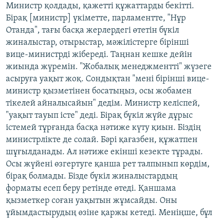
Министр қолдады, қажетті құжаттарды бекітті.
Бірақ [министр] үкіметте, парламентте, "Нұр
Отанда", тағы басқа жерлердегі өтетін бүкіл
жиналыстар, отырыстар, мәжілістерге бірінші
вице-министрді жібереді. Таңнан кешке дейін
жиында жүремін. "Жобалық менеджментті" жүзеге
асыруға уақыт жоқ. Сондықтан "мені бірінші вице-
министр қызметінен босатыңыз, осы жобамен
тікелей айналысайын" дедім. Министр келіспей,
"уақыт тауып істе" деді. Бірақ бүкіл жүйе дұрыс
істемей тұрғанда басқа нәтиже күту қиын. Біздің
министрлікте де солай. Бәрі қағазбен, құжатпен
шұғылданады. Ал нәтиже екінші кезекте тұрады.
Осы жүйені өзгертуге қанша рет талпынып көрдім,
бірақ болмады. Бізде бүкіл жиналыстардың
форматы есеп беру ретінде өтеді. Қаншама
қызметкер соған уақытын жұмсайды. Оны
ұйымдастырудың өзіне қаржы кетеді. Меніңше, бұл