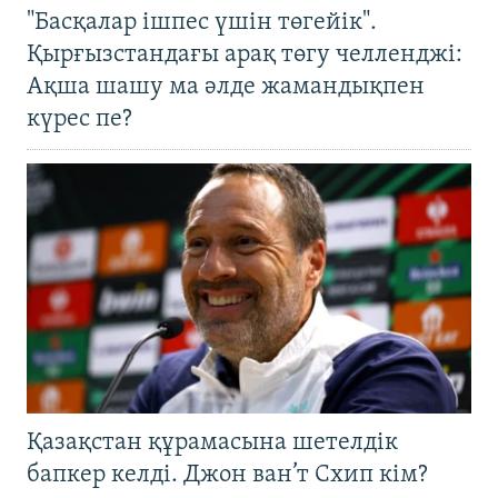
"Басқалар ішпес үшін төгейік".
Қырғызстандағы арақ төгу челленджі:
Ақша шашу ма әлде жамандықпен
күрес пе?
Қазақстан құрамасына шетелдік
бапкер келді. Джон ван’т Схип кім?