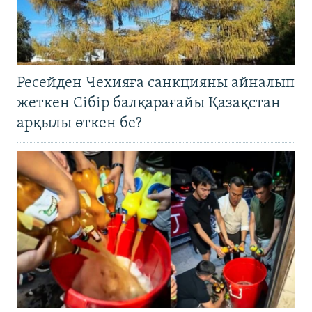
Ресейден Чехияға санкцияны айналып
жеткен Сібір балқарағайы Қазақстан
арқылы өткен бе?