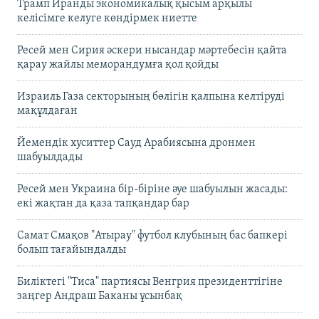
Трамп Иранды экономикалық қысым арқылы
келісімге келуге көндірмек ниетте
Ресей мен Сирия әскери нысандар мәртебесін қайта
қарау жайлы меморандумға қол қойды
Израиль Газа секторының бөлігін қалпына келтіруді
мақұлдаған
Йемендік хуситтер Сауд Арабиясына дронмен
шабуылдады
Ресей мен Украина бір-біріне әуе шабуылын жасады:
екі жақтан да қаза тапқандар бар
Самат Смақов "Атырау" футбол клубының бас бапкері
болып тағайындалды
Биліктегі "Тиса" партиясы Венгрия президенттігіне
заңгер Андраш Баканы ұсынбақ