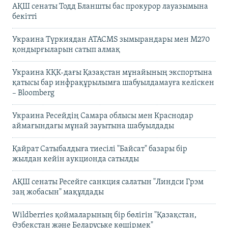
АҚШ сенаты Тодд Бланшты бас прокурор лауазымына
бекітті
Украина Түркиядан ATACMS зымырандары мен M270
қондырғыларын сатып алмақ
Украина КҚК-дағы Қазақстан мұнайының экспортына
қатысы бар инфрақұрылымға шабуылдамауға келіскен
– Bloomberg
Украина Ресейдің Самара облысы мен Краснодар
аймағындағы мұнай зауытына шабуылдады
Қайрат Сатыбалдыға тиесілі "Байсат" базары бір
жылдан кейін аукционда сатылды
АҚШ сенаты Ресейге санкция салатын "Линдси Грэм
заң жобасын" мақұлдады
Wildberries қоймаларының бір бөлігін "Қазақстан,
Өзбекстан және Беларуське көшірмек"