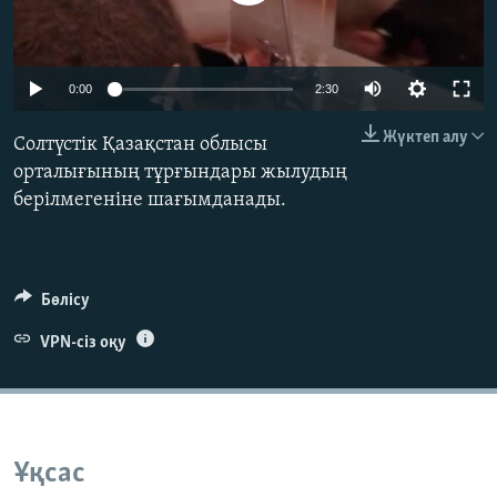
ЖАЗЫЛЫҢЫЗ
0:00
2:30
Басқа тілдерде
Жүктеп алу
Солтүстік Қазақстан облысы
орталығының тұрғындары жылудың
берілмегеніне шағымданады.
Бөлісу
VPN-сіз оқу
Ұқсас