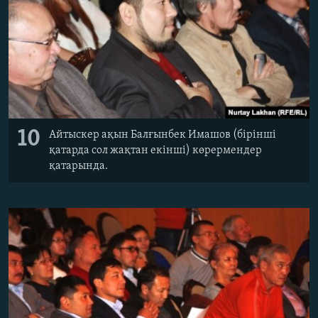
10
Айтыскер ақын Балғынбек Имашов (бірінші
қатарда сол жақтан екінші) көрермендер
қатарында.