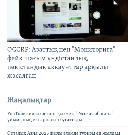
OCCRP: Азаттық пен "Мониториға"
фейк шағым үндістандық,
пәкістандық аккаунттар арқылы
жасалған
Жаңалықтар
YouTube видеохостинг қызметі "Русская община"
ұйымының екі арнасын бұғаттады
Орталық Азия 2025 жылы әлемде туризм ең жылдам