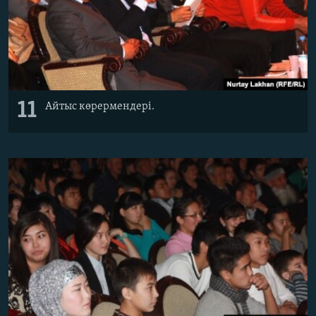
11
Айтыс көрермендері.