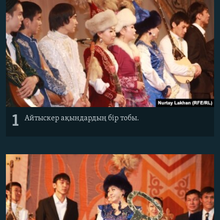
ЖАЗЫЛЫҢЫЗ
Басқа тілдерде
1
Айтыскер ақындардың бір тобы.