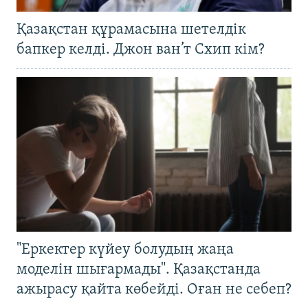
Қазақстан құрамасына шетелдік
бапкер келді. Джон ван’т Схип кім?
"Еркектер күйеу болудың жаңа
моделін шығармады". Қазақстанда
ажырасу қайта көбейді. Оған не себеп?