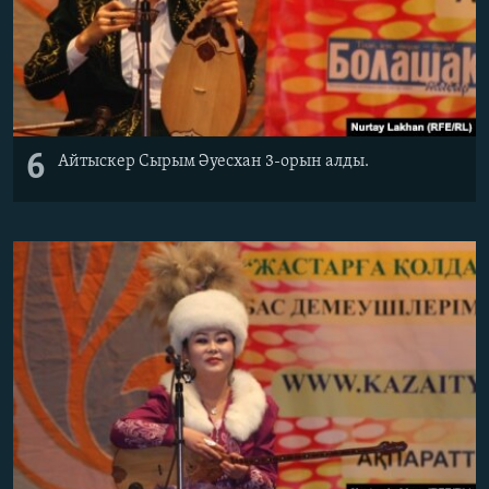
6
Айтыскер Сырым Әуесхан 3-орын алды.