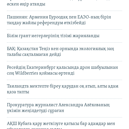
өскен өңір атанды
Пашинян: Армения Еуроодақ пен ЕАЭО-ның бірін
таңдау жайлы референдум өткізбейді
Білім грант иегерлерінің тізімі жарияланды
БАҚ: Қазақстан Теңіз кен орнында экологиялық заң
талабы сақталмаған дейді
Ресейдің Екатеринбург қаласында дрон шабуылынан
соң Wildberries қоймасы өртенді
Таиландта мектепте біреу қарудан оқ атып, алты адам
қаза тапты
Прокуратура журналист Александра Алёхованың
үкімін жеңілдетуді сұраған
АҚШ Кубаға қару жеткізуге қатысы бар адамдар мен