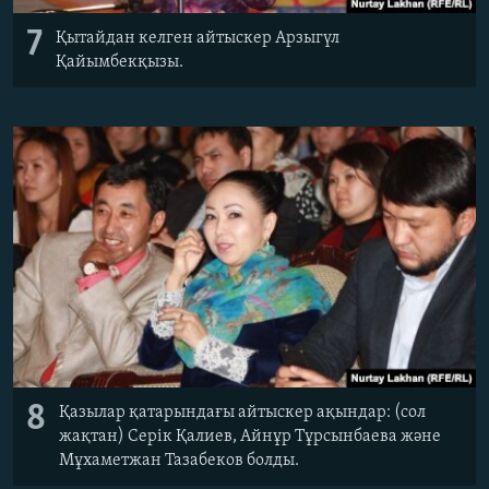
7
Қытайдан келген айтыскер Арзыгүл
Қайымбекқызы.
8
Қазылар қатарындағы айтыскер ақындар: (сол
жақтан) Серік Қалиев, Айнұр Тұрсынбаева және
Мұхаметжан Тазабеков болды.