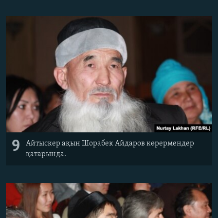
9
Айтыскер ақын Шорабек Айдаров көрермендер
қатарында.