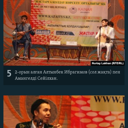
5
2-орын алған Алтынбек Ибрагимов (сол жақта) пен
Амангелді Сейілхан.