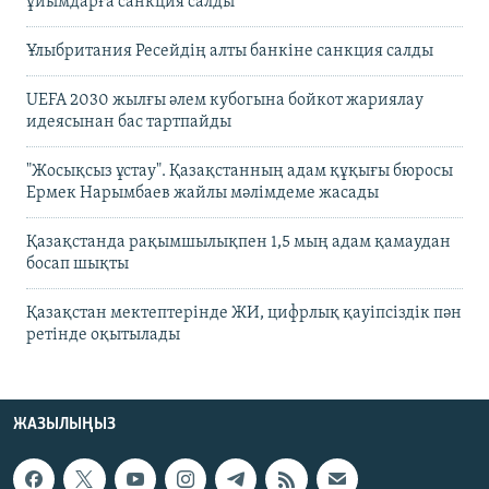
ұйымдарға санкция салды
Ұлыбритания Ресейдің алты банкіне санкция салды
UEFA 2030 жылғы әлем кубогына бойкот жариялау
идеясынан бас тартпайды
"Жосықсыз ұстау". Қазақстанның адам құқығы бюросы
Ермек Нарымбаев жайлы мәлімдеме жасады
Қазақстанда рақымшылықпен 1,5 мың адам қамаудан
босап шықты
Қазақстан мектептерінде ЖИ, цифрлық қауіпсіздік пән
ретінде оқытылады
ЖАЗЫЛЫҢЫЗ