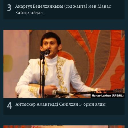
3
Анаргүл Беделханқызы (сол жақта) мен Манас
Қайыртайұлы.
4
Айтыскер Амангелді Сейілхан 1- орын алды.