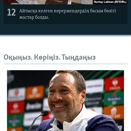
12
Айтысқа келген көрермендердің басым бөлігі
жастар болды.
Оқыңыз. Көріңіз. Тыңдаңыз