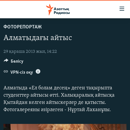
Accessibility
links
Skip
ФОТОРЕПОРТАЖ
to
ЖАҢАЛЫҚТАР
Алматыдағы айтыс
main
САЯСАТ
content
AZATTYQTV
Skip
29 қараша 2013 жыл, 14:22
to
Бөлісу
ҚАҢТАР ОҚИҒАСЫ
main
АДАМ ҚҰҚЫҚТАРЫ
VPN-сіз оқу
Navigation
Skip
ӘЛЕУМЕТ
Алматыда «Ел болам десең» деген тақырыпта
to
ӘЛЕМ
студенттер айтысы өтті. Халықаралық айтысқа
Search
Қытайдан келген айтыскерлер де қатысты.
АРНАЙЫ ЖОБАЛАР
Фотогалереяны әзірлеген - Нұртай Лаханұлы.
Русский