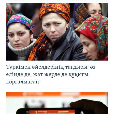
Түркімен әйелдерінің тағдыры: өз
елінде де, жат жерде де құқығы
қорғалмаған