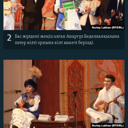
2
Бас жүлдені жеңіп алған Анаргүл Беделханқызына
пәтер кілті орнына кілт макеті берілді.