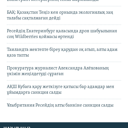
БАҚ: Қазақстан Теңіз кен орнында экологиялық заң
талабы сақталмаған дейді
Ресейдің Екатеринбург қаласында дрон шабуылынан
соң Wildberries қоймасы өртенді
Таиландта мектепте біреу қарудан оқ атып, алты адам
қаза тапты
Прокуратура журналист Александра Алёхованың
үкімін жеңілдетуді сұраған
АҚШ Кубаға қару жеткізуге қатысы бар адамдар мен
ұйымдарға санкция салды
Ұлыбритания Ресейдің алты банкіне санкция салды