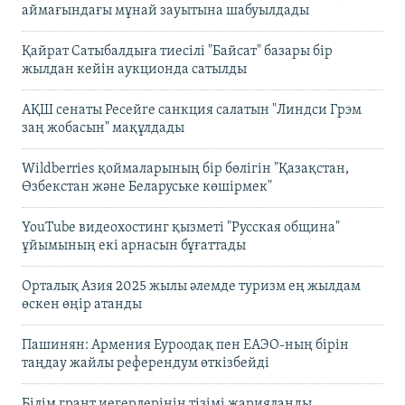
аймағындағы мұнай зауытына шабуылдады
Қайрат Сатыбалдыға тиесілі "Байсат" базары бір
жылдан кейін аукционда сатылды
АҚШ сенаты Ресейге санкция салатын "Линдси Грэм
заң жобасын" мақұлдады
Wildberries қоймаларының бір бөлігін "Қазақстан,
Өзбекстан және Беларуське көшірмек"
YouTube видеохостинг қызметі "Русская община"
ұйымының екі арнасын бұғаттады
Орталық Азия 2025 жылы әлемде туризм ең жылдам
өскен өңір атанды
Пашинян: Армения Еуроодақ пен ЕАЭО-ның бірін
таңдау жайлы референдум өткізбейді
Білім грант иегерлерінің тізімі жарияланды