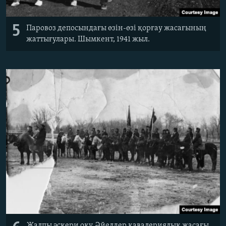
5
Паровоз депосындағы өзін-өзі қорғау жасағының
жаттығулары. Шымкент, 1941 жыл.
Жалпы әскери оқу. Әйелдер кавалериялық жасағы.