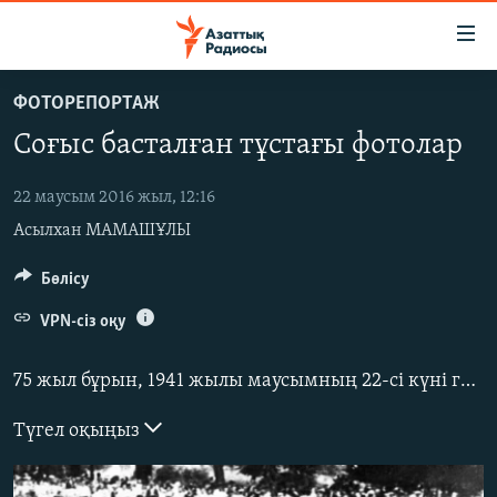
Accessibility
links
Skip
ФОТОРЕПОРТАЖ
to
ЖАҢАЛЫҚТАР
Соғыс басталған тұстағы фотолар
main
САЯСАТ
content
AZATTYQTV
Skip
22 маусым 2016 жыл, 12:16
to
Асылхан МАМАШҰЛЫ
ҚАҢТАР ОҚИҒАСЫ
main
АДАМ ҚҰҚЫҚТАРЫ
Бөлісу
Navigation
Skip
ӘЛЕУМЕТ
VPN-сіз оқу
to
ӘЛЕМ
Search
75 жыл бұрын, 1941 жылы маусымның 22-сі күні гитлерлік Германия армиясы СССР шекарасын бұзып кірді. Совет кезінде соғыстың басталуына тек Германия кінәлі ретінде сипатталды, 1939 жылы СССР мен Германия жасасқан Польшаны бөлісу туралы
АРНАЙЫ ЖОБАЛАР
Түгел оқыңыз
Русский