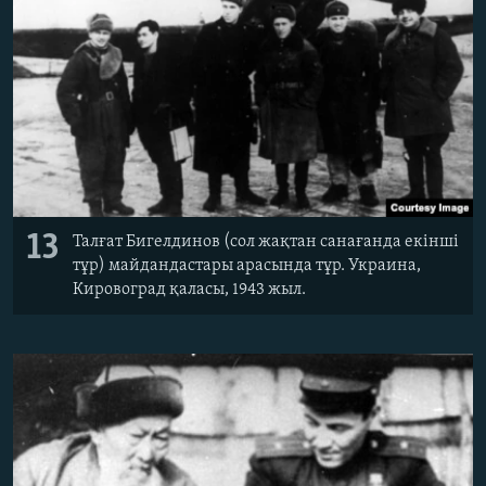
13
Талғат Бигелдинов (сол жақтан санағанда екінші
тұр) майдандастары арасында тұр. Украина,
Кировоград қаласы, 1943 жыл.