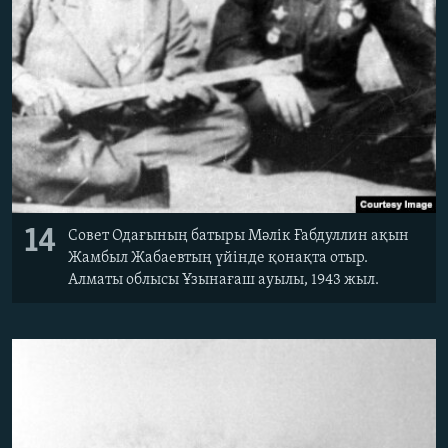
14
Совет Одағының батыры Мәлік Ғабдуллин ақын
Жамбыл Жабаевтың үйінде қонақта отыр.
Алматы облысы Ұзынағаш ауылы, 1943 жыл.