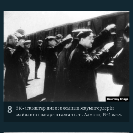
8
316-атқыштар дивизиясының жауынгерлерін
майданға шығарып салған сәті. Алматы, 1941 жыл.