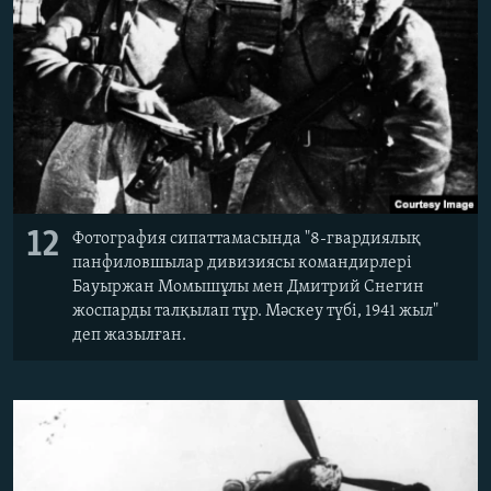
12
Фотография сипаттамасында "8-гвардиялық
панфиловшылар дивизиясы командирлері
Бауыржан Момышұлы мен Дмитрий Снегин
жоспарды талқылап тұр. Мәскеу түбі, 1941 жыл"
деп жазылған.