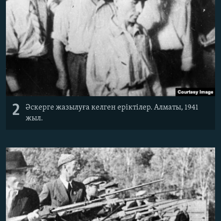
2
Әскерге жазылуға келген еріктілер. Алматы, 1941
жыл.