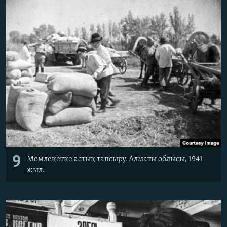
9
Мемлекетке астық тапсыру. Алматы облысы, 1941
жыл.