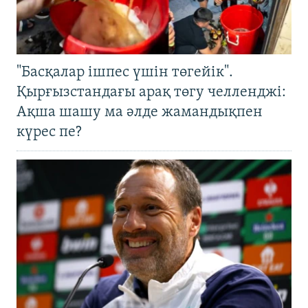
"Басқалар ішпес үшін төгейік".
Қырғызстандағы арақ төгу челленджі:
Ақша шашу ма әлде жамандықпен
күрес пе?