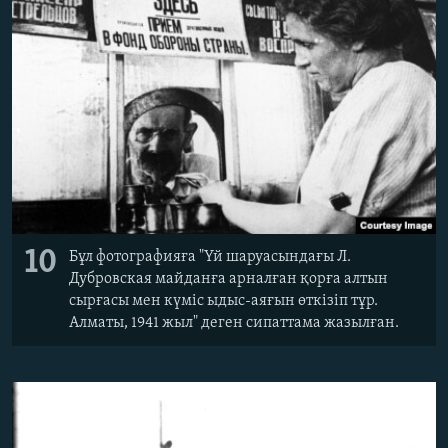
10
Бұл фотографияға "Үй шаруасындағы Л.
Дубровская майданға арналған қорға алтын
сырғасы мен күміс ыдыс-аяғын өткізіп тұр.
Алматы, 1941 жыл" деген сипаттама жазылған.