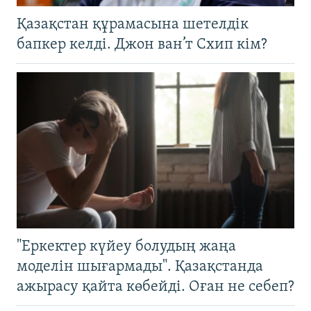
Қазақстан құрамасына шетелдік
бапкер келді. Джон ван’т Схип кім?
"Еркектер күйеу болудың жаңа
моделін шығармады". Қазақстанда
ажырасу қайта көбейді. Оған не себеп?