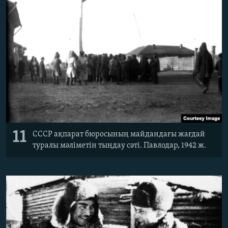
11
СССР ақпарат бюросының майдандағы жағдай
туралы мәліметін тыңдау сәті. Павлодар, 1942 ж.