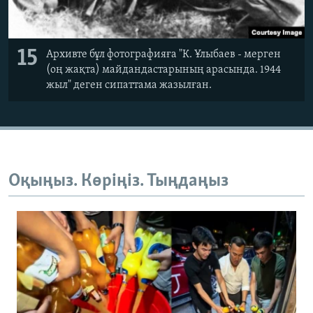
15
Архивте бұл фотографияға "К. Ұлыбаев - мерген
(оң жақта) майдандастарының арасында. 1944
жыл" деген сипаттама жазылған.
Оқыңыз. Көріңіз. Тыңдаңыз