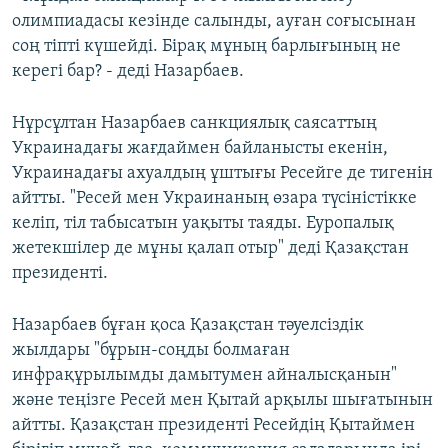
олимпиадасы кезінде салынды, ауған соғысынан
соң тіпті күшейді. Бірақ мұның барлығының не
керегі бар? - деді Назарбаев.
Нұрсұлтан Назарбаев санкциялық саясаттың
Украинадағы жағдаймен байланысты екенін,
Украинадағы ахуалдың ұштығы Ресейге де тигенін
айтты. "Ресей мен Украинаның өзара түсіністікке
келіп, тіл табысатын уақыты таяды. Еуропалық
жетекшілер де мұны қалап отыр" деді Қазақстан
президенті.
Назарбаев бұған қоса Қазақстан тәуелсіздік
жылдары "бұрын-соңды болмаған
инфрақұрылымды дамытумен айналысқанын"
және теңізге Ресей мен Қытай арқылы шығатынын
айтты. Қазақстан президенті Ресейдің Қытаймен