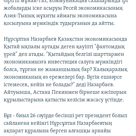
бірігіп мұнай-газ, коммуникация салаларында ірі
жобаларды іске асыруы Ресей экономикасының
Азия-Тынық мұхиты аймағы экономикасына
қосылуына мүмкіндік тудырғанын да айтты.
Нұрсұлтан Назарбаев Қазақстан экономикасында
Қытай ықпалы артады деген қауіпті "фантомдық
үрей" деп атады. "Қытайдың белгілі шарттармен
экономикамызға инвестиция салуға мүмкіндігі
болса, тұрған не жаманшылық бар? Халықаралық
экономиканың өз ережелері бар. Бүгін ешнәрсе
істемесек, кейін не болады?" деді Назарбаев.
Айтуынша, Астана Пекинмен бірнеше кәсіпорын
құрылыстарына қатысты келісім жасасу үстінде.
Бұл - биыл 26 сәуірде бесінші рет президент болып
сайланған кейінгі Нұрсұлтан Назарбаевтың
ақпарат құралына берген алғашқы арнайы