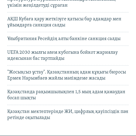
үкімін жеңілдетуді сұраған
АҚШ Кубаға қару жеткізуге қатысы бар адамдар мен
ұйымдарға санкция салды
Ұлыбритания Ресейдің алты банкіне санкция салды
UEFA 2030 жылғы әлем кубогына бойкот жариялау
идеясынан бас тартпайды
"Жосықсыз ұстау". Қазақстанның адам құқығы бюросы
Ермек Нарымбаев жайлы мәлімдеме жасады
Қазақстанда рақымшылықпен 1,5 мың адам қамаудан
босап шықты
Қазақстан мектептерінде ЖИ, цифрлық қауіпсіздік пән
ретінде оқытылады