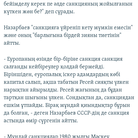
бейімделу керек пе әлде санкцияның жойылғанын
күткен жөн бе?" деп сұрады.
Назарбаев "санкцияға үйреніп кету мүмкін емесін"
және оның "барлығына бірдей зияны тиетінін"
айтты.
- Еуропаның өзінде бір-біріне санкция санкция
салғанды кейбіреулер қолдай бермейді.
Біріншіден, еуропалық іскер адамдардың көбі
капитал салып, ақша табатын Ресей сияқты үлкен
нарықтан айырылды. Ресей жағының да бұдан
тартқан шығыны үлкен. Сондықтан да, санкциядан
ешкім ұтпайды. Бірақ мұндай қиындықтар бұрын
да болған, - деген Назарбаев СССР-дің де санкция
астында өмір сүргенін айтты.
- Мұндай санкциялар 1980 жылғы Мәскеу