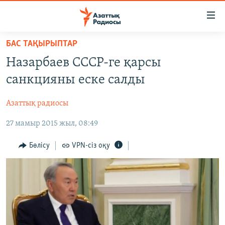
Accessibility
links
Skip
БАС ТАҚЫРЫПТАР
to
ЖАҢАЛЫҚТАР
Назарбаев СССР-ге қарсы
main
САЯСАТ
content
санкцияны еске салды
AZATTYQTV
Skip
to
Азаттық радиосы
ҚАҢТАР ОҚИҒАСЫ
main
27 мамыр 2015 жыл, 08:49
АДАМ ҚҰҚЫҚТАРЫ
Navigation
Skip
ӘЛЕУМЕТ
Бөлісу
VPN-сіз оқу
to
ӘЛЕМ
Search
АРНАЙЫ ЖОБАЛАР
Русский