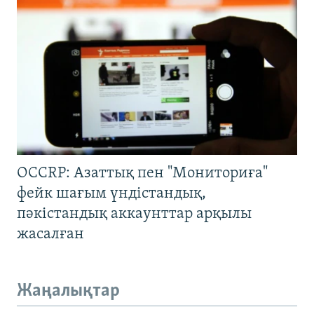
OCCRP: Азаттық пен "Мониториға"
фейк шағым үндістандық,
пәкістандық аккаунттар арқылы
жасалған
Жаңалықтар