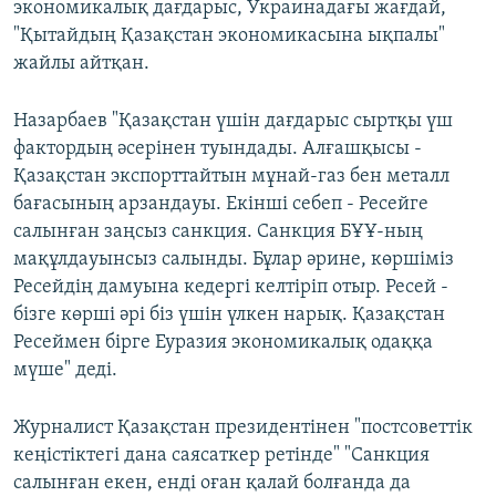
экономикалық дағдарыс, Украинадағы жағдай,
"Қытайдың Қазақстан экономикасына ықпалы"
жайлы айтқан.
Назарбаев "Қазақстан үшін дағдарыс сыртқы үш
фактордың әсерінен туындады. Алғашқысы -
Қазақстан экспорттайтын мұнай-газ бен металл
бағасының арзандауы. Екінші себеп - Ресейге
салынған заңсыз санкция. Санкция БҰҰ-ның
мақұлдауынсыз салынды. Бұлар әрине, көршіміз
Ресейдің дамуына кедергі келтіріп отыр. Ресей -
бізге көрші әрі біз үшін үлкен нарық. Қазақстан
Ресеймен бірге Еуразия экономикалық одаққа
мүше" деді.
Журналист Қазақстан президентінен "постсоветтік
кеңістіктегі дана саясаткер ретінде" "Санкция
салынған екен, енді оған қалай болғанда да