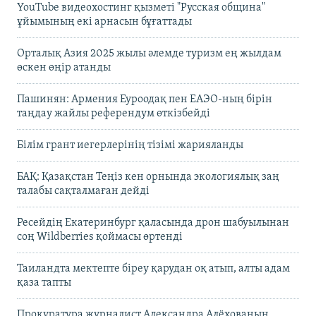
YouTube видеохостинг қызметі "Русская община"
ұйымының екі арнасын бұғаттады
Орталық Азия 2025 жылы әлемде туризм ең жылдам
өскен өңір атанды
Пашинян: Армения Еуроодақ пен ЕАЭО-ның бірін
таңдау жайлы референдум өткізбейді
Білім грант иегерлерінің тізімі жарияланды
БАҚ: Қазақстан Теңіз кен орнында экологиялық заң
талабы сақталмаған дейді
Ресейдің Екатеринбург қаласында дрон шабуылынан
соң Wildberries қоймасы өртенді
Таиландта мектепте біреу қарудан оқ атып, алты адам
қаза тапты
Прокуратура журналист Александра Алёхованың