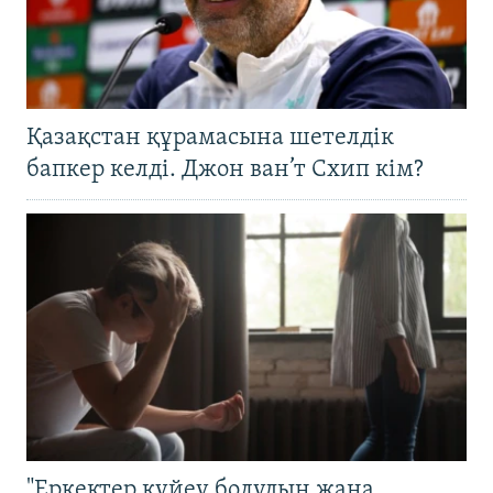
Қазақстан құрамасына шетелдік
бапкер келді. Джон ван’т Схип кім?
"Еркектер күйеу болудың жаңа