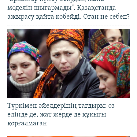
моделін шығармады". Қазақстанда
ажырасу қайта көбейді. Оған не себеп?
Түркімен әйелдерінің тағдыры: өз
елінде де, жат жерде де құқығы
қорғалмаған