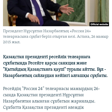
ЖАЗЫЛЫҢЫЗ
Басқа тілдерде
Президент Нұрсұлтан Назарбаевтың «Россия 24»
телеарнасына сұқбат беріп отырған кезі. Астана, 26 мамыр
2015 жыл.
Қазақстан президенті ресейлік телеарнаға
сұхбатында Ресейге қарсы санкция және
"Қытайдың Қазақстанға қаупі" туралы айтты. Бұл -
Назарбаевтың сайлаудан кейінгі алғашқы сұқбаты.
Ресейдің "Россия 24" телеарнасы мамырдың 26-
сында Қазақстан президенті Нұрсұлтан
Назарбаевтан алынған сұхбатын жариялады.
Сұхбатта Қазақстан президенті әлемдік