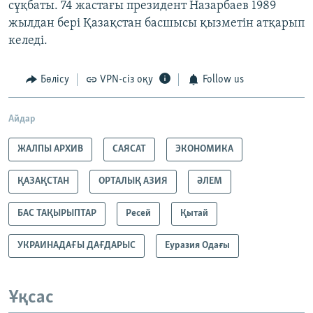
сұқбаты. 74 жастағы президент Назарбаев 1989
жылдан бері Қазақстан басшысы қызметін атқарып
келеді.
Бөлісу
VPN-сіз оқу
Follow us
Айдар
ЖАЛПЫ АРХИВ
САЯСАТ
ЭКОНОМИКА
ҚАЗАҚСТАН
ОРТАЛЫҚ АЗИЯ
ӘЛЕМ
БАС ТАҚЫРЫПТАР
Ресей
Қытай
УКРАИНАДАҒЫ ДАҒДАРЫС
Еуразия Одағы
Ұқсас