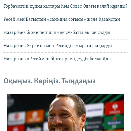
Горбачевтің құпия хаттары һәм Совет Одағы қалай құлады?
Ресей мен Батыстың «санкция соғысы» және Қазақстан
Назарбаев бірнеше тілшімен сұхбатта екі ән салды
Назарбаев Украина мен Ресейді ымыраға шақырды
Назарбаев «Ресеймен бірге өркендеуді» болжайды
Оқыңыз. Көріңіз. Тыңдаңыз