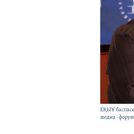
ЕҚЫҰ баспасө
медиа -форумы