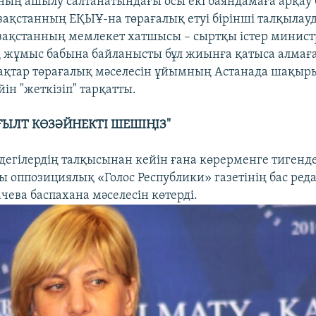
ың ашылу салтанатындағы осы екі баяндамаға арқау 
зақстанның ЕҚЫҰ-на төрағалық етуі бірінші талқылауд
зақстанның мемлекет хатшысы – сыртқы істер минист
 жұмыс бабына байланысты бұл жиынға қатыса алмағ
ақтар төрағалық мәселесін ұйымның Астанада шақы
ін "жеткізіп" тарқатты.
ҒЫЛТ КӨЗӘЙНЕКТІ ШЕШІҢІЗ"
рдегілердің талқысынан кейін ғана көрерменге тигенд
ы оппозициялық «Голос Республики» газетінің бас ред
чева баспахана мәселесін көтерді.