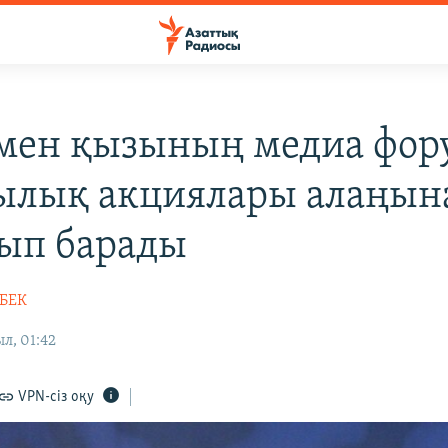
 мен қызының медиа фо
ылық акциялары алаңын
ып барады
НБЕК
л, 01:42
VPN-сіз оқу