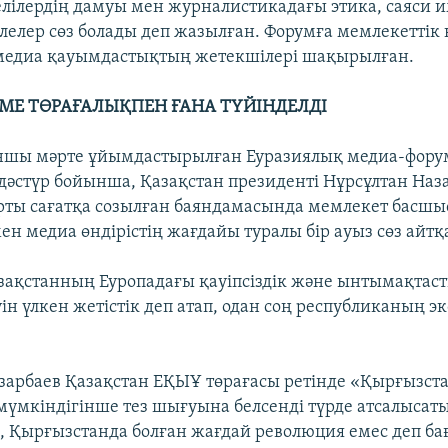
елілердің дамуы мен журналистикадағы этика, саяси
елелер сөз болады деп жазылған. Форумға мемлекеттік
 медиа қауымдастықтың жетекшілері шақырылған.
ІМЕ ТӨРАҒАЛЫҚПЕН ҒАНА ТҮЙІНДЕЛДІ
ншы мәрте ұйымдастырылған Еуразиялық медиа-фору
дәстүр бойынша, Қазақстан президенті Нұрсұлтан Наз
ы сағатқа созылған баяндамасында мемлекет басшыс
ен медиа өндірістің жағдайы туралы бір ауыз сөз айтқ
зақстанның Еуропадағы қауіпсіздік және ынтымақта
уін үлкен жетістік деп атап, одан соң республиканың 
зарбаев Қазақстан ЕҚЫҰ төрағасы ретінде «Қырғызс
мүмкіндігінше тез шығуына белсенді түрде атсалыса
іп, Қырғызстанда болған жағдай революция емес деп ба