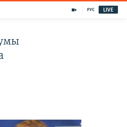
LIVE
РУС
румы
а