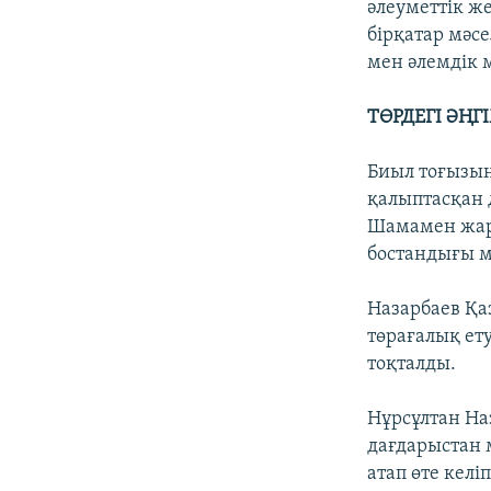
әлеуметтік ж
бірқатар мәс
мен әлемдік
ТӨРДЕГІ ӘҢГ
Биыл тоғызы
қалыптасқан 
Шамамен жарт
бостандығы м
Назарбаев Қа
төрағалық ет
тоқталды.
Нұрсұлтан На
дағдарыстан 
атап өте кел