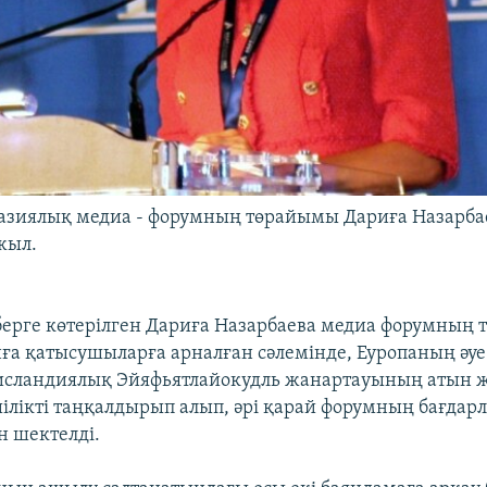
азиялық медиа - форумның төрайымы Дариға Назарба
 жыл.
берге көтерілген Дариға Назарбаева медиа форумның
ға қатысушыларға арналған сәлемінде, Еуропаның әу
 исландиялық Эйяфьятлайокудль жанартауының атын 
ілікті таңқалдырып алып, әрі қарай форумның бағдар
 шектелді.