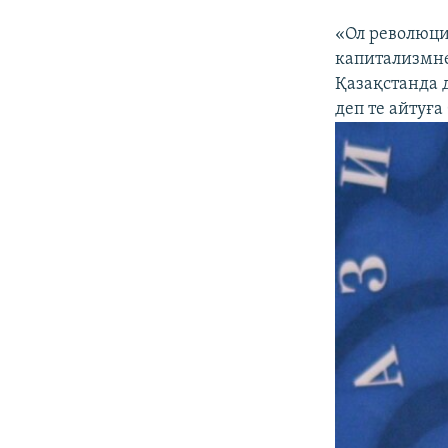
«Ол революци
капитализмнен
Қазақстанда 
деп те айтуға