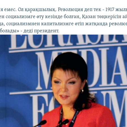
я емес. Ол қарақшылық. Революция деп тек - 1917 жыл
 социализмге өту кезінде болған, Қазан төңкерісін а
да, социализмнен капитализмге өтіп жатқанда револю
 болады» - деді президент.