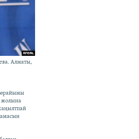
ева. Алматы,
 төрайымы
е жолына
жаңылтпай
ламасын