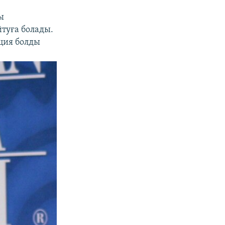
ы
йтуға болады.
ция болды