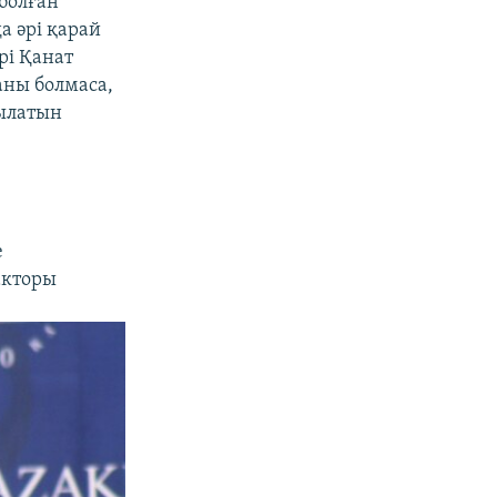
болған
а әрі қарай
рі Қанат
аны болмаса,
рылатын
е
акторы