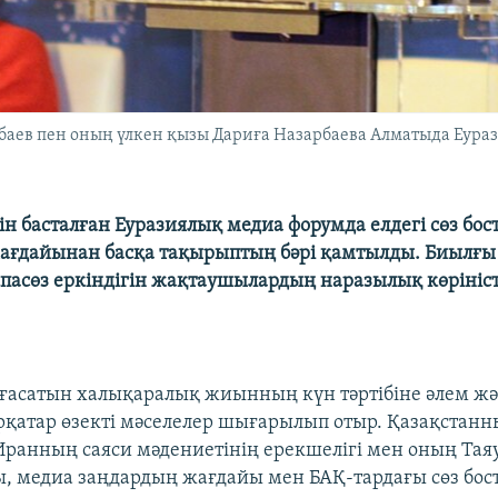
баев пен оның үлкен қызы Дариға Назарбаева Алматыда Еурази
ін басталған Еуразиялық медиа форумда елдегі сөз бо
жағдайынан басқа тақырыптың бәрі қамтылды. Биылғы
аспасөз еркіндігін жақтаушылардың наразылық көрініс
лғасатын халықаралық жиынның күн тәртібіне әлем ж
ірқатар өзекті мәселелер шығарылып отыр. Қазақстан
Иранның саяси мәдениетінің ерекшелігі мен оның Та
 медиа заңдардың жағдайы мен БАҚ-тардағы сөз бос