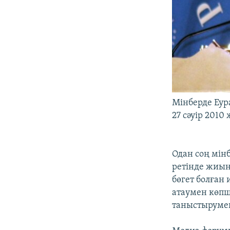
Мінберде Еур
27 сәуір 2010
Одан соң мін
ретінде жиын
бөгет болған
атаумен көпш
таныстырумен