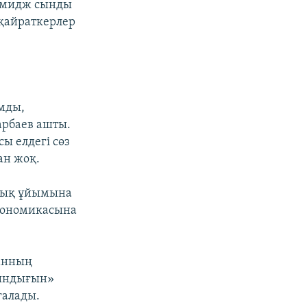
 имидж сынды
 қайраткерлер
мды,
арбаев ашты.
ы елдегі сөз
ан жоқ.
стық ұйымына
экономикасына
танның
тындығын»
ғалады.