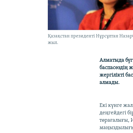
Қазақстан президенті Нұрсұлтан Назар
жыл.
Алматыда бүг
баспасөздің 
жергілікті б
алмады.
Екі күнге жа
деңгейдегі б
төрағалығы, 
маңыздылығы,