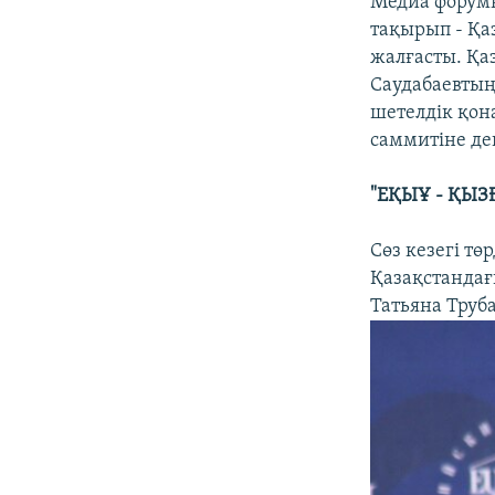
Медиа форумн
тақырып - Қа
жалғасты. Қа
Саудабаевтың
шетелдік қон
саммитіне дей
"ЕҚЫҰ - ҚЫЗ
Сөз кезегі тө
Қазақстандағ
Татьяна Труба