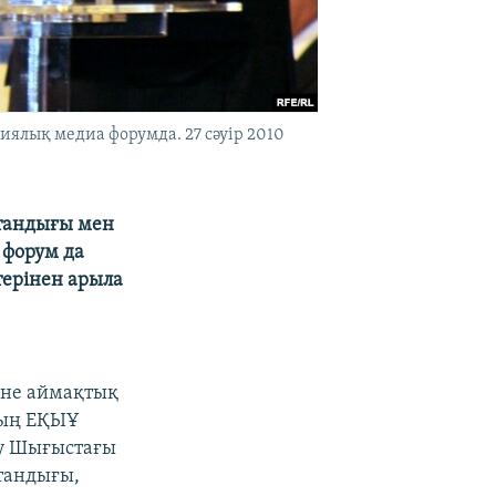
ялық медиа форумда. 27 сәуір 2010
стандығы мен
 форум да
терінен арыла
әне аймақтық
ның ЕҚЫҰ
яу Шығыстағы
тандығы,