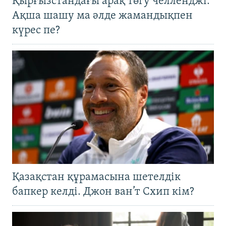
Қырғызстандағы арақ төгу челленджі:
Ақша шашу ма әлде жамандықпен
күрес пе?
Қазақстан құрамасына шетелдік
бапкер келді. Джон ван’т Схип кім?