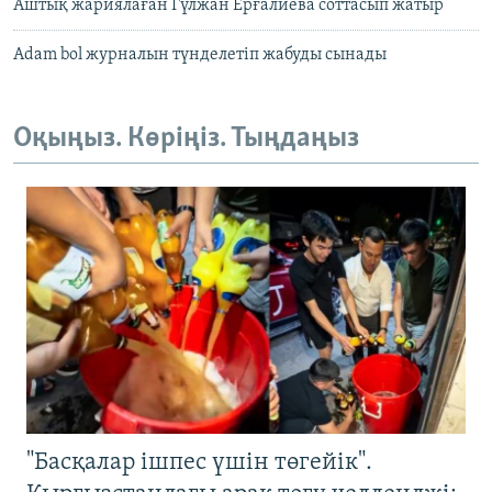
Аштық жариялаған Гүлжан Ерғалиева соттасып жатыр
Adam bol журналын түнделетіп жабуды сынады
Оқыңыз. Көріңіз. Тыңдаңыз
"Басқалар ішпес үшін төгейік".