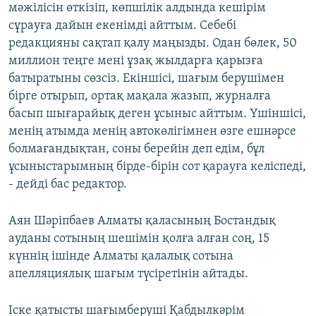
мәжілісін өткізіп, көпшілік алдында кешірім
сұрауға дайын екенімді айттым. Себебі
редакцияны сақтап қалу маңызды. Одан бөлек, 50
миллион теңге мені ұзақ жылдарға қарызға
батыратыны сөзсіз. Екіншісі, шағым берушімен
бірге отырып, ортақ мақала жазып, журналға
басып шығарайық деген ұсыныс айттым. Үшіншісі,
менің атымда менің автокөлігімнен өзге ешнәрсе
болмағандықтан, соны берейін деп едім, бұл
ұсыныстарымның бірде-бірін сот қарауға келіспеді,
- дейді бас редактор.
Аян Шәріпбаев Алматы қаласының Бостандық
ауданы сотының шешімін қолға алған соң, 15
күннің ішінде Алматы қалалық сотына
апелляциялық шағым түсіретінін айтады.
Іске қатысты шағымберуші Қабдылкәрім