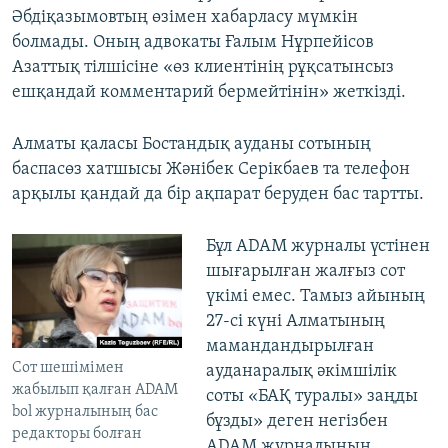
Әбдіқазымовтың өзімен хабарласу мүмкін
болмады. Оның адвокаты Ғалым Нұрпейісов
Азаттық тілшісіне «өз клиентінің рұқсатынсыз
ешқандай комментарий бермейтінін» жеткізді.
Алматы қаласы Бостандық ауданы сотының
баспасөз хатшысы Жәнібек Серікбаев та телефон
арқылы қандай да бір ақпарат беруден бас тартты.
Бұл ADAM журналы үстінен
шығарылған жалғыз сот
үкімі емес. Тамыз айының
27-сі күні Алматының
мамандандырылған
Сот шешімімен
ауданаралық әкімшілік
жабылып қалған ADAM
соты «БАҚ туралы» заңды
bol журналының бас
бұзды» деген негізбен
редакторы болған
ADAM журналының