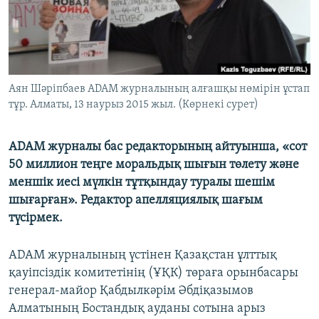
ЖАЗЫЛЫҢЫЗ
Басқа тілдерде
Аян Шәріпбаев ADAM журналының алғашқы нөмірін ұстап
тұр. Алматы, 13 наурыз 2015 жыл. (Көрнекі сурет)
ADAM журналы бас редакторының айтуынша, «сот
50 миллион теңге моральдық шығын төлету және
меншік иесі мүлкін тұтқындау туралы шешім
шығарған». Редактор апелляциялық шағым
түсірмек.
ADAM журналының үстінен Қазақстан ұлттық
қауіпсіздік комитетінің (ҰҚК) төраға орынбасары
генерал-майор Қабдылкәрім Әбдіқазымов
Алматының Бостандық ауданы сотына арыз