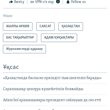
Бөлісу
VPN-сіз оқу
Follow us
Айдар
ЖАЛПЫ АРХИВ
САЯСАТ
ҚАЗАҚСТАН
БАС ТАҚЫРЫПТАР
АДАМ ҚҰҚЫҚТАРЫ
Журналистерді қудалау
Ұқсас
«Қазақстанда баспасөз еркіндігі тым шектеліп барады»
Сарапшылар цензура күшейетінін болжайды
Adam bol арашашылары президент сайлауын да сөз етті