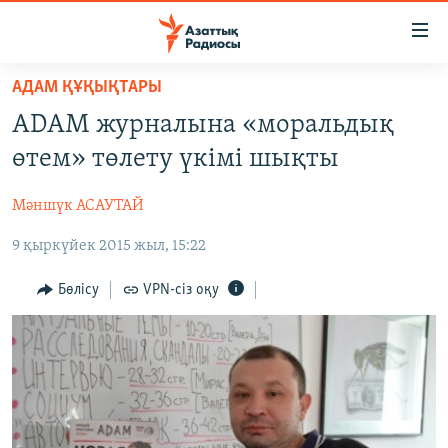
Accessibility
links
Skip
АДАМ ҚҰҚЫҚТАРЫ
to
ЖАҢАЛЫҚТАР
ADAM журналына «моральдық
main
САЯСАТ
content
өтем» төлету үкімі шықты
AZATTYQTV
Skip
to
Мәншүк АСАУТАЙ
ҚАҢТАР ОҚИҒАСЫ
main
9 қыркүйек 2015 жыл, 15:22
АДАМ ҚҰҚЫҚТАРЫ
Navigation
Skip
ӘЛЕУМЕТ
Бөлісу
VPN-сіз оқу
to
ӘЛЕМ
Search
АРНАЙЫ ЖОБАЛАР
Русский