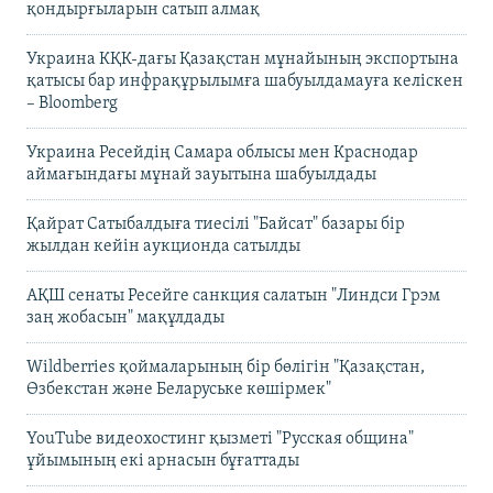
қондырғыларын сатып алмақ
Украина КҚК-дағы Қазақстан мұнайының экспортына
қатысы бар инфрақұрылымға шабуылдамауға келіскен
– Bloomberg
Украина Ресейдің Самара облысы мен Краснодар
аймағындағы мұнай зауытына шабуылдады
Қайрат Сатыбалдыға тиесілі "Байсат" базары бір
жылдан кейін аукционда сатылды
АҚШ сенаты Ресейге санкция салатын "Линдси Грэм
заң жобасын" мақұлдады
Wildberries қоймаларының бір бөлігін "Қазақстан,
Өзбекстан және Беларуське көшірмек"
YouTube видеохостинг қызметі "Русская община"
ұйымының екі арнасын бұғаттады