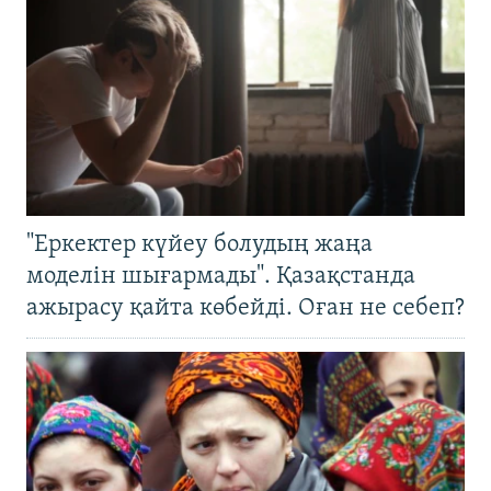
"Еркектер күйеу болудың жаңа
моделін шығармады". Қазақстанда
ажырасу қайта көбейді. Оған не себеп?