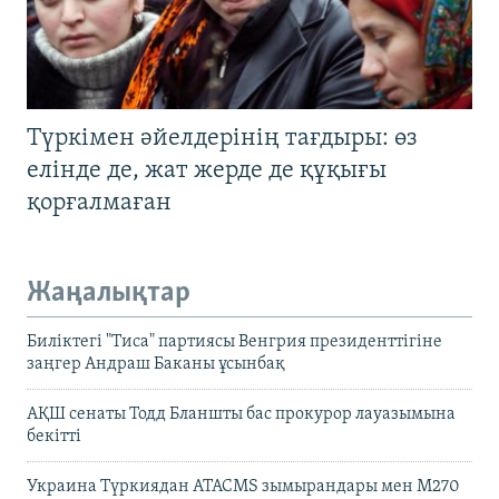
Түркімен әйелдерінің тағдыры: өз
елінде де, жат жерде де құқығы
қорғалмаған
Жаңалықтар
Биліктегі "Тиса" партиясы Венгрия президенттігіне
заңгер Андраш Баканы ұсынбақ
АҚШ сенаты Тодд Бланшты бас прокурор лауазымына
бекітті
Украина Түркиядан ATACMS зымырандары мен M270