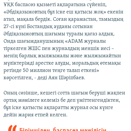
ҰҚК баспасөз қызметі ақпаратына сүйеніп,
«Әбдіқазымовтың бұл іске еш қатысы жоқ» екенін
атап, мақала бердік. Соған қарамастан, тамыздың
27-сі күні Бостандық ауданы сотынан
Әбдіқазымовтың шағымы туралы қағаз алдық.
Онда шағымданушының «ADAM журналы
тіркелген ЖШС пен журналдың меншік иесі –
менің барлық жылжымалы және жылжымайтын
мүліктерімді арестке алуды, моральдық өтемақы
ретінде 50 миллион теңге талап еткені»
көрсетілген, - деді Аян Шәріпбаев.
Оның сөзінше, кешегі сотта шағым беруші жақпен
ортақ мәмілеге келеміз бе деп үміттенгендіктен,
бұл іске қатысты ақпаратты журнал осы күнге
дейін жария етпей келген.
Біріншіден, баспасөз мәжілісін