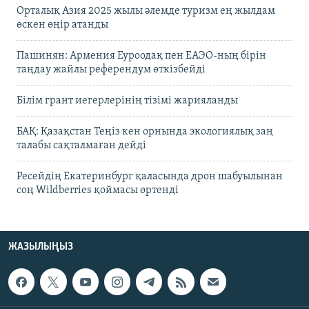
Орталық Азия 2025 жылы әлемде туризм ең жылдам
өскен өңір атанды
Пашинян: Армения Еуроодақ пен ЕАЭО-ның бірін
таңдау жайлы референдум өткізбейді
Білім грант иегерлерінің тізімі жарияланды
БАҚ: Қазақстан Теңіз кен орнында экологиялық заң
талабы сақталмаған дейді
Ресейдің Екатеринбург қаласында дрон шабуылынан
соң Wildberries қоймасы өртенді
ЖАЗЫЛЫҢЫЗ