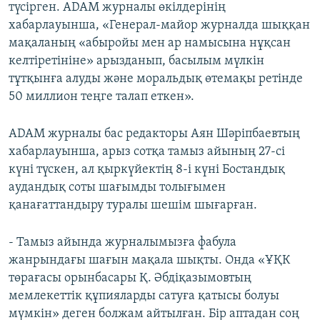
түсірген. ADAM журналы өкілдерінің
хабарлауынша, «Генерал-майор журналда шыққан
мақаланың «абыройы мен ар намысына нұқсан
келтіретініне» арызданып, басылым мүлкін
тұтқынға алуды және моральдық өтемақы ретінде
50 миллион теңге талап еткен».
ADAM журналы бас редакторы Аян Шәріпбаевтың
хабарлауынша, арыз сотқа тамыз айының 27-сі
күні түскен, ал қыркүйектің 8-і күні Бостандық
аудандық соты шағымды толығымен
қанағаттандыру туралы шешім шығарған.
- Тамыз айында журналымызға фабула
жанрындағы шағын мақала шықты. Онда «ҰҚК
төрағасы орынбасары Қ. Әбдіқазымовтың
мемлекеттік құпияларды сатуға қатысы болуы
мүмкін» деген болжам айтылған. Бір аптадан соң