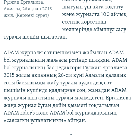
Гүлжан Ерғалиева.
шығуын үш айға тоқтату
Алматы, 26 ақпан 2015
және журналға 100 айлық
жыл. (Көрнекі сурет)
есептік көрсеткіш
мөлшерінде айыппұл салу
туралы шешім шығарған.
ADAM журналы сот шешімімен жабылған ADAM
bol журналының жалғасы ретінде шыққан. ADAM
bol журналының бас редакторы Гүлжан Ерғалиева
2015 жылы ақпанның 26-сы күні Алматы қалалық
соты басылымды жабу туралы аудандық сот
шешімін күшінде қалдырған соң, жаңадан ADAM
журналы шығатыны туралы мәлімдеген. Ерғалиева
жаңа журнал бұған дейін қызметі тоқтатылған
ADAM rider's және ADAM bol журналдарының
«саясатын ұстанатынын» айтқан.