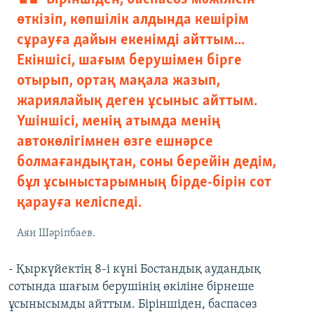
өткізіп, көпшілік алдында кешірім
сұрауға дайын екенімді айттым...
Екіншісі, шағым берушімен бірге
отырып, ортақ мақала жазып,
жариялайық деген ұсыныс айттым.
Үшіншісі, менің атымда менің
автокөлігімнен өзге ешнәрсе
болмағандықтан, соны берейін дедім,
бұл ұсыныстарымның бірде-бірін сот
қарауға келіспеді.
Аян Шәріпбаев.
- Қыркүйектің 8-і күні Бостандық аудандық
сотында шағым берушінің өкіліне бірнеше
ұсынысымды айттым. Біріншіден, баспасөз