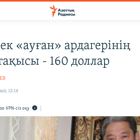
ек «ауған» ардагерінің
тақысы - 160 доллар
ЕВ
ыл, 12:14
VPN-сіз оқу