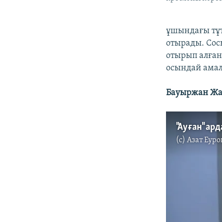
ұшындағы тұт
отырады. Сос
отырып алған 
осындай амал
Бауыржан Жас
"Ауған" ар
(c)
Азат Еуро