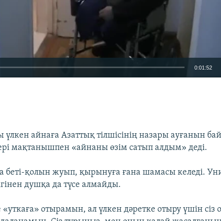
0:01:52
EMBED
 үлкен айнаға Азаттық тілшісінің назары ауғанын ба
ері мақтанышпен «айнаны өзім сатып алдым» деді.
а беті-қолын жуып, қырынуға ғана шамасы келеді. Ун
ігінен душқа да түсе алмайды.
е «уткаға» отырамын, ал үлкен дәретке отыру үшін сіз