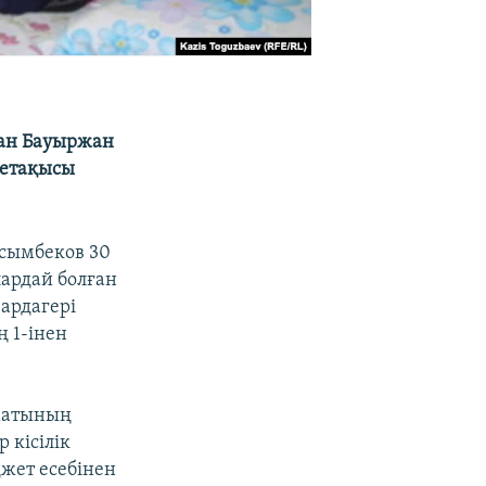
ған Бауыржан
нетақысы
асымбеков 30
лардай болған
ардагері
ң 1-інен
матының
 кісілік
джет есебінен