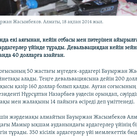
ржан Жасымбеков. Алматы, 18 ақпан 2014 жыл.
нда екі аяғынан, кейін отбасы мен пәтерінен айырыл
рдагерлер үйінде тұрады. Девальвациядан кейін зей
анда 40 долларға азайған.
соғысының 50 жастағы мүгедек-ардагері Бауыржан Ж
йнетақы алады. Теңге девальвациясына дейін 200 дол
қысы қазір 160 доллар болып қалды. Ауған соғысының 
зиденті Нұрсұлтан Назарбаев уәдесін орындап, сәуірді
ақы мен жалақыны 14 пайызға өсіреді деп үміттенеді.
 үшін жәрдемақы алмайтын Бауыржан Жасымбеков Ал
ағы Мамыр ықшам ауданындағы ардагерлер үйінің бір
гін тұрады. 350 кісілік ардагерлер үйі мемлекеттік бю