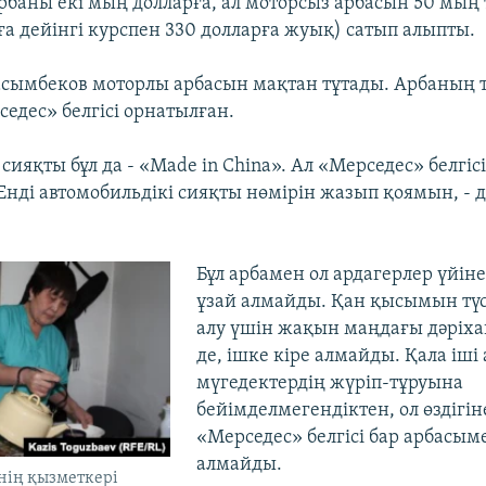
рбаны екі мың долларға, ал моторсыз арбасын 50 мың 
ға дейінгі курспен 330 долларға жуық) сатып алыпты.
ымбеков моторлы арбасын мақтан тұтады. Арбаның 
едес» белгісі орнатылған.
сияқты бұл да - «Made in China». Ал «Мерседес» белгіс
Енді автомобильдікі сияқты нөмірін жазып қоямын, - д
Бұл арбамен ол ардагерлер үйін
ұзай алмайды. Қан қысымын түсі
алу үшін жақын маңдағы дәріха
де, ішке кіре алмайды. Қала іші
мүгедектердің жүріп-тұруына
бейімделмегендіктен, ол өздігін
«Мерседес» белгісі бар арбасым
алмайды.
нің қызметкері