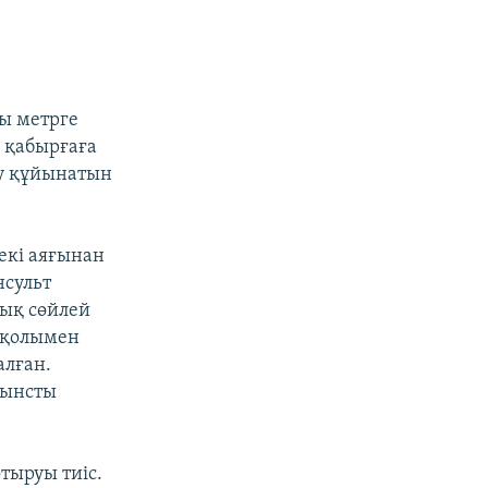
шы метрге
ы қабырғаға
су құйынатын
екі аяғынан
нсульт
нық сөйлей
ы қолымен
алған.
лынсты
отыруы тиіс.