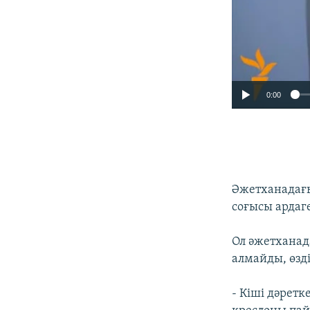
0:00
Әжетханадағы
соғысы ардаг
Ол әжетханад
алмайды, өзд
- Кіші дәретк