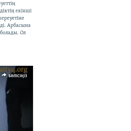
уеттің
діктің екінші
кереуетіне
ді. Арбасына
 болады. Ол
БӨЛІСІҢІЗ