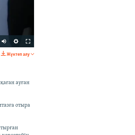
Жүктеп алу
БӨЛІСІҢІЗ
йқаған ауған
итазға отыра
px
width
 отырған