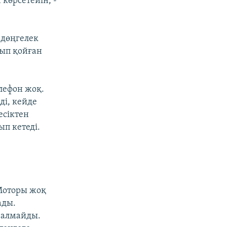
көрсетейін, -
 дөңгелек
уып қойған
лефон жоқ.
ді, кейде
есіктен
ып кетеді.
Моторы жоқ
ады.
а алмайды.