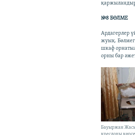
қаржыланды
№8 БӨЛМЕ
Ардагерлер ү
жуық. Бөлмег
шкаф орнатыл
орны бар әже
Бауыржан Жасым
креслоны көрсе