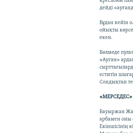
креслоны пай
дейді «ауған
Бұдан кейін 
ойықты көрсе
екен.
Бөлмеде пуль
«Ауған» ардаг
сырттағылард
еститін шығар
Сондықтан те
«МЕРСЕДЕС» 
Бауыржан Жас
арбамен оны 
Екіншісінің 