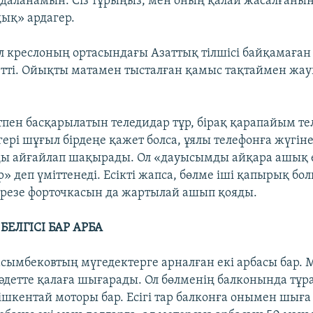
даланамын. Сіз тұрыңыз, мен оның қалай жасалғанын 
дық» ардагер.
ол креслоның ортасындағы Азаттық тілшісі байқамаған
тті. Ойықты матамен тысталған қамыс тақтаймен жа
тпен басқарылатын теледидар тұр, бірақ қарапайым те
ері шұғыл бірдеңе қажет болса, ұялы телефонға жүгіне
ы айғайлап шақырады. Ол «дауысымды айқара ашық 
» деп үміттенеді. Есікті жапса, бөлме іші қапырық бол
резе форточкасын да жартылай ашып қояды.
БЕЛГІСІ БАР АРБА
ымбековтың мүгедектерге арналған екі арбасы бар. 
әдетте қалаға шығарады. Ол бөлменің балконында тұр
кішкентай моторы бар. Есігі тар балконға онымен шығ