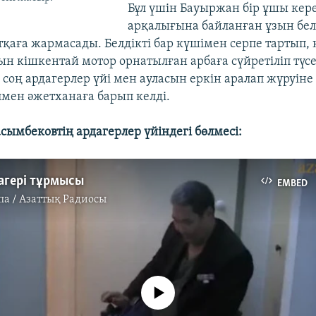
Бұл үшін Бауыржан бір ұшы кере
арқалығына байланған ұзын бел
қаға жармасады. Белдікті бар күшімен серпе тартып, 
ын кішкентай мотор орнатылған арбаға сүйретіліп түсе
соң ардагерлер үйі мен ауласын еркін аралап жүруіне
мен әжетханаға барып келді.
ымбековтің ардагерлер үйіндегі бөлмесі:
дагері тұрмысы
EMBED
па / Азаттық Радиосы
No media source currently available