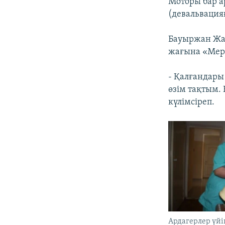
Моторы бар а
(девальвация
Бауыржан Жас
жағына «Мерс
- Қалғандары 
өзім тақтым. 
күлімсіреп.
Ардагерлер үйі