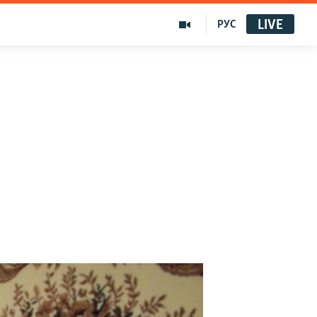
LIVE
РУС