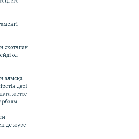
теңгеге
төменгі
ін скотчпен
ейді ол
ен алысқа
ретін дәрі
наға жетсе
 арбалы
ен
ен де жүре