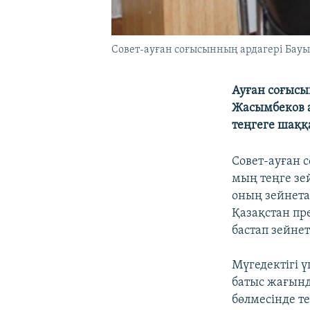
Совет-ауған соғысынның ардагері Бауы
Ауған соғысы
Жасымбеков а
теңгеге шаққ
Совет-ауған 
мың теңге зе
оның зейнета
Қазақстан пре
бастап зейнет
Мүгедектігі
батыс жағынд
бөлмесінде те