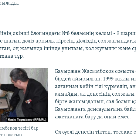
рылады.
йінің екінші блогындағы №8 бөлменің көлемі - 9 шар
е шағын дәліз арқылы кіресің. Дәліздің сол жағындағ
ған, оң жағында ішінде унитазы, қол жуғышы және 
тхана тұр.
Бауыржан Жасымбеков соғыста 
бірдей айырылған. 1999 жылы и
алғаннан кейін тілі күрмеліп, а
алмайды, ал денесінің сол жағ
бірге жансызданып, сал болып қ
Бауыржанға денсаулығына бай
әжетханаға бару да оңай емес.
беков тесігі бар
Ол әуелі денесін тіктеп, төсекке 
тіп жатыр.