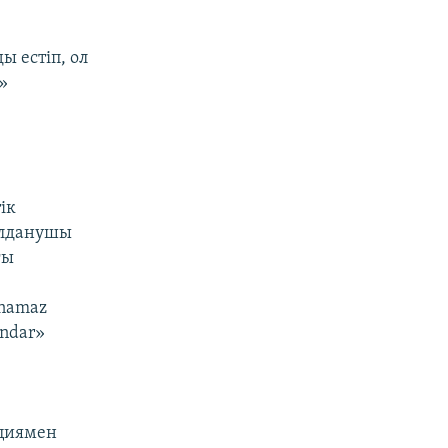
ы естіп, ол
»
ік
олданушы
ғы
 namaz
andar»
с
ициямен