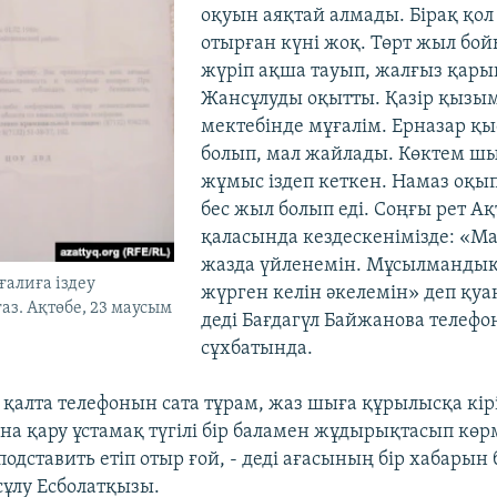
оқуын аяқтай алмады. Бірақ қо
отырған күні жоқ. Төрт жыл бо
жүріп ақша тауып, жалғыз қар
Жансұлуды оқытты. Қазір қызы
мектебінде мұғалім. Ерназар қы
болып, мал жайлады. Көктем шы
жұмыс іздеп кеткен. Намаз оқы
бес жыл болып еді. Соңғы рет Ақ
қаласында кездескенімізде: «Ма
жазда үйленемін. Мұсылманды
алиға іздеу
жүрген келін әкелемін» деп қуан
аз. Ақтөбе, 23 маусым
деді Бағдагүл Байжанова телефо
сұхбатында.
е қалта телефонын сата тұрам, жаз шыға құрылысқа кір
а қару ұстамақ түгілі бір баламен жұдырықтасып көрм
одставить етіп отыр ғой, - деді ағасының бір хабарын 
ұлу Есболатқызы.