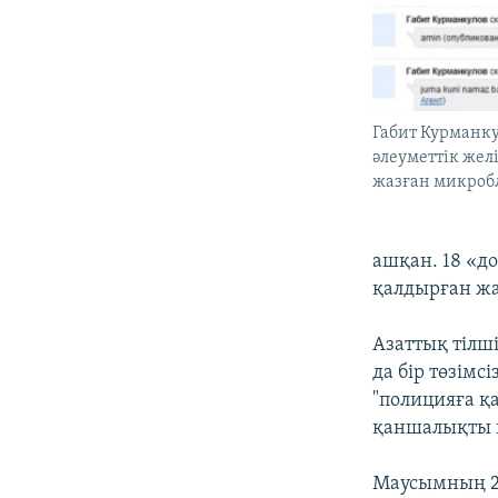
Габит Курманку
әлеуметтік жел
жазған микроб
ашқан. 18 «до
қалдырған жа
Азаттық тілш
да бір төзімс
"полицияға қ
қаншалықты қ
Маусымның 23