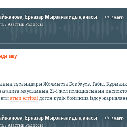
Байжанова, Ерназар Мырзағалидың анасы
EMBED
па / Азаттық Радиосы
No media source currently available
зеде ашу
EMBED
ының тұрғындары Жолмырза Бекбауов, Ғабит Құрманқ
ағалиға маусымның 21-і жол полициясының инспекто
евты
атып өлтірді
деген күдік бойынша іздеу жариялан
Байжанова, Ерназар Мырзағалидың анасы
EMBED
па / Азаттық Радиосы