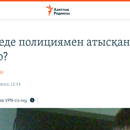
еде полициямен атысқа
р?
ІН
жыл, 12:34
VPN-сіз оқу