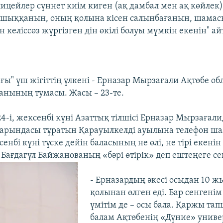
ицейлер сүннет киім киген (ақ дамбал мен ақ көйлек)
 шыққанын, оның қолына кісен салынбағанын, шамас
келіссөз жүргізген дін өкілі болуы мүмкін екенін" айт
ағы" үш жігіттің үлкені - Ерназар Мырзағали Ақтөбе 
анының тумасы. Жасы – 23-те.
-і, жексенбі күні Азаттық тілшісі Ерназар Мырзағал
арындасы тұратын Қарауылкелді ауылына телефон ша
енбі күні түске дейін баласының не өлі, не тірі екенін
Бағдагүл Байжанованың «бәрі өтірік» деп ештеңеге сен
- Ерназардың әкесі осыдан 10 жы
қолынан өлген еді. Бар сенгенім 
үмітім де – осы бала. Қаржы т
балам Ақтөбенің «Дүние» униве