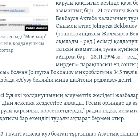
қарулы қақтығыс кезінде қаза бо
азаматтың бірі - 21 жастағы Жо
Бекбауов Ақтөбе қаласының тұр
Онымен аттас Jolmyrza Bekbauov
(транскрипциясы Жолмырза Бек
лов есімді "Мой мир"
оқылады – ред.) есімді қолдану
ісінің қолданушысы
тапқан азаматтың туған күнінен
логтар
айырма бар – 28.11.1994 ж. – ред
мирдегі» парақшасын ең соңғы 
сы» болған Jolmyrza Bekbauov микроблогына 345 тәулі
збада «А'узу билляhи мина шайтони роджим» депті.
ісі бұл екі қолданушының әлеуметтік желідегі жазбал
із діни лексика кездестіре алмады. Ресми орындар да ә
арулы қарсылық көрсеткендердің" радикалдық исламғ
атысы бар екендігі туралы ақпарат бермей отыр.
-і күнгі атысқа куә болған тұрғындар Азаттық тілшісі