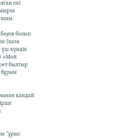
лған екі
лмырза
ғыны.
бауов болып
шы (қаза
 үш күндік
.) «Мой
рет былтыр
к бұрын
арынан қандай
зірше
а
не "ұрыс