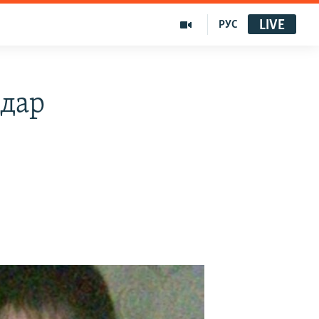
LIVE
РУС
ндар