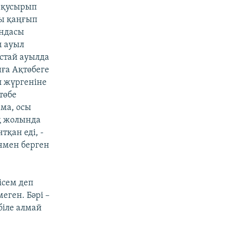
л қусырып
йы қаңғып
ындасы
м ауыл
стай ауылда
ға Ақтөбеге
п жүргеніне
төбе
ма, осы
қ жолында
тқан еді, -
нмен берген
ісем деп
еген. Бәрі –
біле алмай