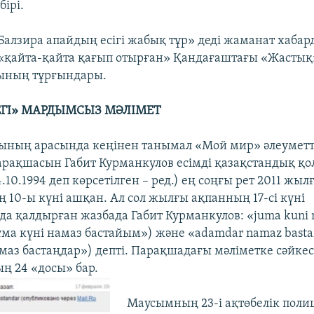
бірі.
Балзира апайдың есігі жабық тұр» деді жаманат хабард
ін «қайта-қайта қағып отырған» Қандағаштағы «Жастық
ның тұрғындары.
ГІ» МАРДЫМСЫЗ МӘЛІМЕТ
ының арасында кеңінен танымал «Мой мир» әлеуметт
парақшасын Габит Курманкулов есімді қазақстандық қ
4.10.1994 деп көрсетілген – ред.) ең соңғы рет 2011 жыл
 10-ы күні ашқан. Ал сол жылғы ақпанның 17-сі күні
а қалдырған жазбада Габит Курманкулов: «juma kuni
ұма күні намаз бастайым») және «adamdar namaz bast
маз бастаңдар») депті. Парақшадағы мәліметке сәйке
 24 «досы» бар.
Маусымның 23-і ақтөбелік пол