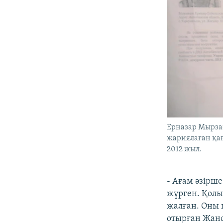
Ерназар Мырзағ
жариялаған қағ
2012 жыл.
- Ағам әзірш
жүрген. Қолын
жалған. Оны п
отырған Жанс