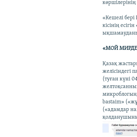
көршілерінің 
«Кешелі бері 
кісінің есіг
ықшамауданы
«МОЙ МИРДЕ
Қазақ жастар
желісіндегі 
(туған күні 0
желтоқсанның
микроблогынд
bastaim» («ж
(«адамдар на
қолданушының