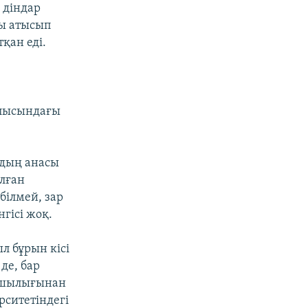
 діндар
ы атысып
қан еді.
облысындағы
идың анасы
лған
 білмей, зар
гісі жоқ.
л бұрын кісі
де, бар
апшылығынан
рситетіндегі