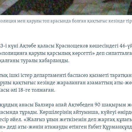
полиция мен қарулы топ арасында болған қақтығыс кезінде ті
-і күні Ақтөбе қаласы Краснощеков көшесіндегі 46-ү
полицияға қарулы қарсылық көрсетті» деп сипатталға
і қалғаны туралы хабарланды.
ық ішкі істер департаменті баспасөз қызметі таратқа
арулы қақтығыс кезінде жараланған азаматтың аты-жө
сы әлі 18-ге толмаған.
құлдың анасы Балзира апай Ақтөбеден 90 шақырым ж
асында тұрады. Көршілерінің айтуынша, күйеуі өмірд
жесір әйел. «Жалғыз ұлын жеткіземін деп жарғақ құлағ
н» деді аты-жөнін атамауды өтінген Ғабит Құрманқұл