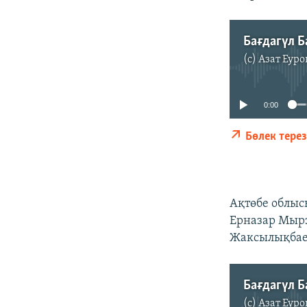
Бағдагүл 
(c)
Азат Еуро
0:00
Бөлек тере
Ақтөбе облыс
Ерназар Мырз
Жаксылықба
Бағдагүл 
(c)
Азат Еуро