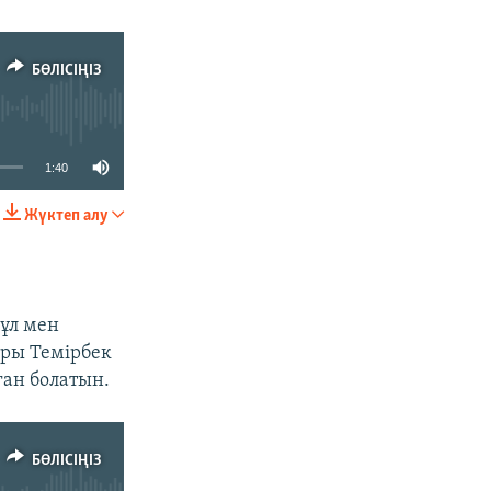
БӨЛІСІҢІЗ
1:40
Жүктеп алу
БӨЛІСІҢІЗ
ұл мен
ры Темірбек
ған болатын.
БӨЛІСІҢІЗ