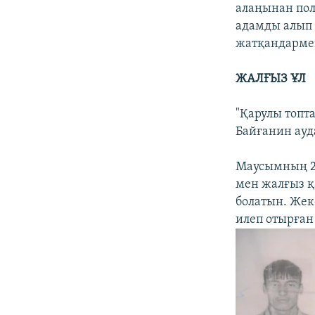
алаңынан пол
адамды алып
жатқандармен 
ЖАЛҒЫЗ ҰЛ
"Қарулы топт
Байғанин ауд
Маусымның 24
мен жалғыз қ
болатын. Жекс
илеп отырған 