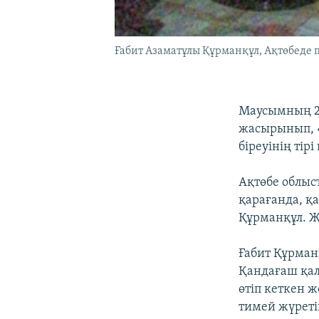
Ғабит Азаматұлы Құрманқұл, Ақтөбеде 
Маусымның 23
жасырынып, «
біреуінің тір
Ақтөбе облыст
қарағанда, қ
Құрманқұл. Жа
Ғабит Құрман
Қандағаш қал
өтіп кеткен 
тимей жүреті