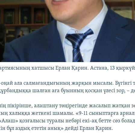
артиясының хатшысы Ерлан Қарин. Астана, 13 қыркүй
оңай ала салмағандығының жарқын мысалы. Бүгінгі тә
құрбандыққа шалған аға буынның қосқан үлесі зор, – де
ің пікірінше, алаштану төңірегінде жасалып жатқан з
оның халыққа жеткені шамалы. «9-11 сыныптарға арнал
«Алаш» қозғалысы туралы небәрі екі-ақ бетте сөз бол
ін бұл аздық ететін анық» дейді Ерлан Қарин.