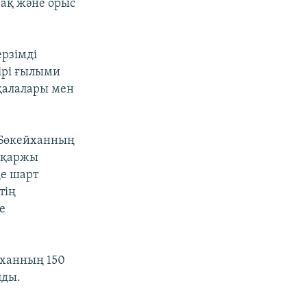
ақ және орыс
рзімді
ірі ғылыми
ақалалары мен
 Бөкейханның
е қаржы
де шарт
тің
е
йханның 150
лды.