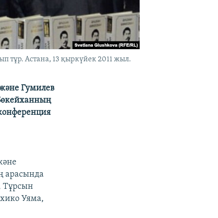
тұр. Астана, 13 қыркүйек 2011 жыл.
 және Гумилев
 Бөкейханның
 конференция
және
ң арасында
, Тұрсын
хико Уяма,