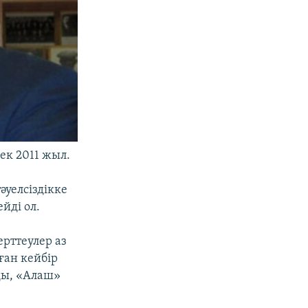
ек 2011 жыл.
уелсіздікке
йді ол.
ерттеулер аз
ған кейбір
ады, «Алаш»