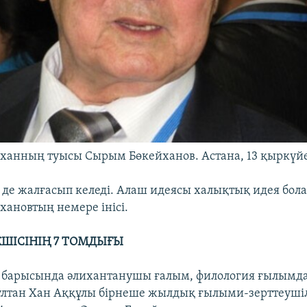
ханның туысы Сырым Бөкейханов. Астана, 13 қыркүйе
і де жалғасып келеді. Алаш идеясы халықтық идея бола
хановтың немере інісі.
ШІСІНІҢ 7 ТОМДЫҒЫ
 барысында әлихантанушы ғалым, филология ғылым
лтан Хан Аққұлы бірнеше жылдық ғылыми-зерттеушілі