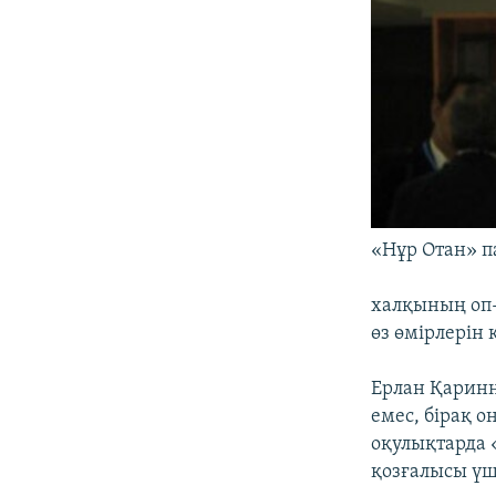
«Нұр Отан» п
халқының оп-
өз өмірлерін 
Ерлан Қаринн
емес, бірақ 
оқулықтарда 
қозғалысы үш