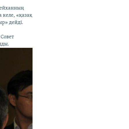
кейханның
 келе, «қазақ
ыр» дейді.
 Совет
лды.