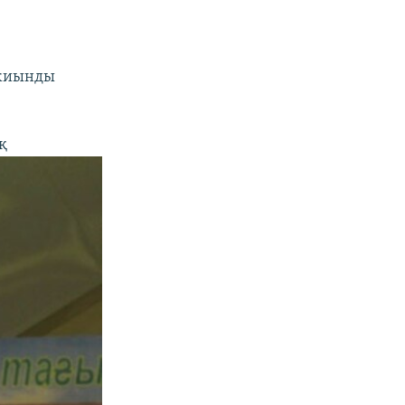
 жиынды
қ