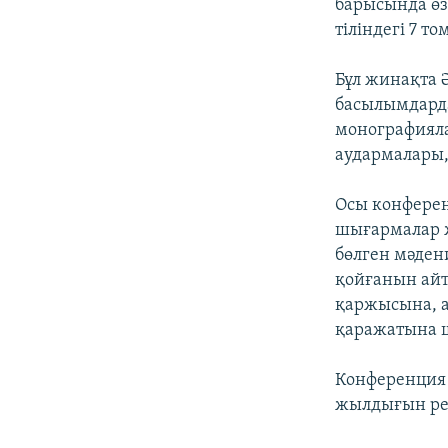
барысында өз
тіліндегі 7 
Бұл жинақта 
басылымдарда
монографияла
аудармалары,
Осы конферен
шығармалар ж
бөлген мәден
қойғанын айт
қаржысына, а
қаражатына 
Конференция 
жылдығын рес