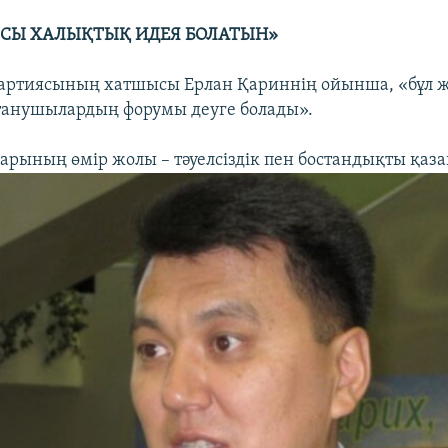
СЫ ХАЛЫҚТЫҚ ИДЕЯ БОЛАТЫН»
партиясының хатшысы Ерлан Қариннің ойынша, «бұл
танушылардың форумы деуге болады».
ларының өмір жолы – тәуелсіздік пен бостандықты қаза