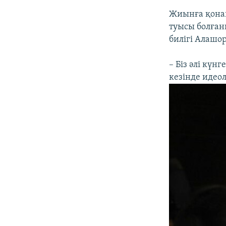
Жиынға қона
туысы болған
билігі Алашор
– Біз әлі күн
кезінде идео