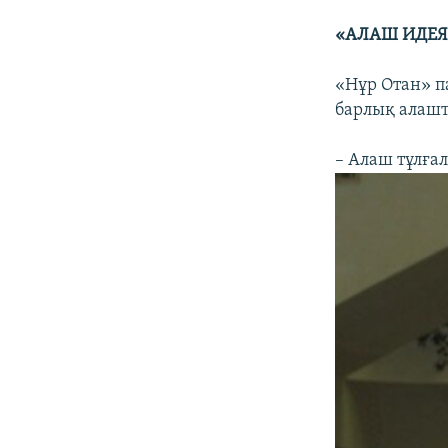
«АЛАШ ИДЕЯ
«Нұр Отан» 
барлық алаш
– Алаш тұлға