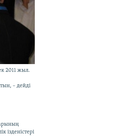
к 2011 жыл.
тын, – дейді
дарының
к ізденістері