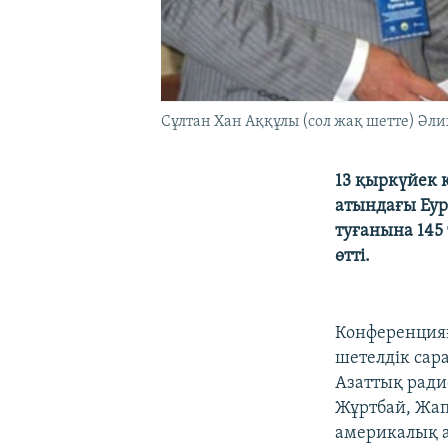
Сұлтан Хан Аққұлы (сол жақ шетте) Әл
13 қыркүйек 
атындағы Еур
туғанына 145
өтті.
Конференцияғ
шетелдік са
Азаттық ради
Жұртбай, Жап
америкалық а