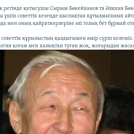
қ ретінде қатысушы Сырым Бөкейханов та Әлихан Бө
ы үшін советтік кезеңде қыспақтан құтылмағанын айта
да мен оның қайраткерлеріне әлі толық бет бұрмай от
ге советтік құрылыстың қалдығымен өмір сүріп келеміз.
логия қоғам мен халықтан туған жоқ, жоғарыдан жаса