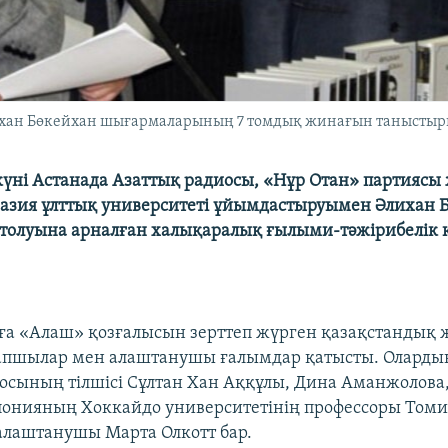
ихан Бөкейхан шығармаларының 7 томдық жинағын таныстырып 
күні Астанада Азаттық радиосы, «Нұр Отан» партиясы
азия ұлттық университеті ұйымдастыруымен Әлихан
 толуына арналған халықаралық ғылыми-тәжірибелік
а «Алаш» қозғалысын зерттеп жүрген қазақстандық 
рапшылар мен алаштанушы ғалымдар қатысты. Оларды
осының тілшісі Сұлтан Хан Аққұлы, Дина Аманжолова
онияның Хоккайдо университетінің профессоры Томи
лаштанушы Марта Олкотт бар.