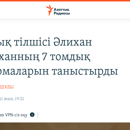
ық тілшісі Әлихан
ханның 7 томдық
рмаларын таныстырды
АШҰЛЫ
1 жыл, 19:21
VPN-сіз оқу