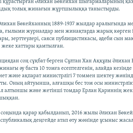
і құрастырған Әлихан Бөкейхан шығармаларының қаз
томдық толық жинағын жұртшылыққа таныстырды.
Әлихан Бөкейханның 1889-1937 жылдар аралығында ме
, ғылыми журналдар мен жинақтарда жарық көрген 
ры, зерттеулері, саяси публицистикасы, әдеби сын м
 жеке хаттары қамтылған.
циядан соң сұқбат берген Сұлтан Хан Аққұлы Әлихан
инағы әу баста 10 томға есептелгенін, алайда кезінд
иет және ақпарат министрлігі 7 томмен шектеу жөнін
ты. Оның айтуынша, алғашқы бес том осы министрлік
л алтыншы және жетінші томдар Ерлан Қариннің жек
шыққан.
соңында қарар қабылданып, 2016 жылы Әлихан Бөке
публикалық деңгейде атап өту жөнінде ұсыныс жаса