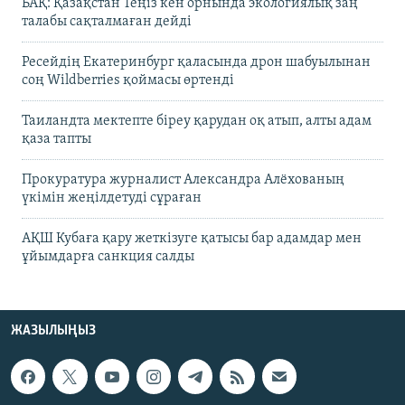
БАҚ: Қазақстан Теңіз кен орнында экологиялық заң
талабы сақталмаған дейді
Ресейдің Екатеринбург қаласында дрон шабуылынан
соң Wildberries қоймасы өртенді
Таиландта мектепте біреу қарудан оқ атып, алты адам
қаза тапты
Прокуратура журналист Александра Алёхованың
үкімін жеңілдетуді сұраған
АҚШ Кубаға қару жеткізуге қатысы бар адамдар мен
ұйымдарға санкция салды
ЖАЗЫЛЫҢЫЗ