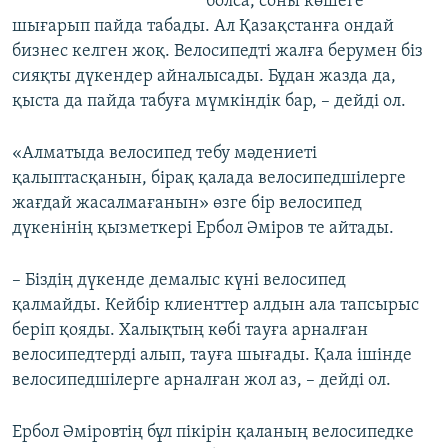
болса, соны көшеге
шығарып пайда табады. Ал Қазақстанға ондай
бизнес келген жоқ. Велосипедті жалға берумен біз
сияқты дүкендер айналысады. Бұдан жазда да,
қыста да пайда табуға мүмкіндік бар, – дейді ол.
«Алматыда велосипед тебу мәдениеті
қалыптасқанын, бірақ қалада велосипедшілерге
жағдай жасалмағанын» өзге бір велосипед
дүкенінің қызметкері Ербол Әміров те айтады.
– Біздің дүкенде демалыс күні велосипед
қалмайды. Кейбір клиенттер алдын ала тапсырыс
беріп қояды. Халықтың көбі тауға арналған
велосипедтерді алып, тауға шығады. Қала ішінде
велосипедшілерге арналған жол аз, – дейді ол.
Ербол Әміровтің бұл пікірін қаланың велосипедке