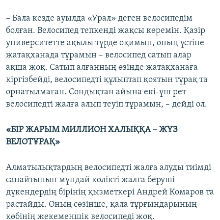
– Бала кезде ауылда «Урал» деген велосипедім
болған. Велосипед тепкенді жақсы көремін. Қазір
университетте ақылы түрде оқимын, оның үстіне
жатақханада тұрамын – велосипед сатып алар
ақша жоқ. Сатып алғанның өзінде жатақханаға
кіргізбейді, велосипедті құлыптап қоятын тұрақ та
орнатылмаған. Сондықтан айына екі-үш рет
велосипедті жалға алып теуіп тұрамын, – дейді ол.
«БІР ЖАРЫМ МИЛЛИОН ХАЛЫҚҚА – ЖҮЗ
ВЕЛОТҰРАҚ»
Алматылықтардың велосипедті жалға алуды тиімді
санайтынын мұндай көлікті жалға беруші
дүкендердің бірінің қызметкері Андрей Комаров та
растайды. Оның сөзінше, қала тұрғындарының
көбінің жекеменшік велосипеді жоқ.