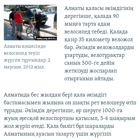
Алматы қаласы әкімдігінің
дерегінше, қалада 90
мыңға тарта адам
велосипед тебеді. Қалада
қазір 35 километр веложол
Алматы көшесінде
бар. Әкімдік веложолдарды
велосипед теуіп
ұзартуды, велотұрақтар
жүрген тұрғындар. 2
санын 500-ге дейін
маусым. 2012 жыл.
жеткізуді жоспарлап
отырғанын айтады.
Алматыда бес жылдан бері қала әкімдігі
бастамасымен жылына он шақты рет велошеру өтіп
тұрады. Әкімдік дерегінше, әр шеруге 1000-ға
жуық әуесқой велоспортшы қатысып, 5-6 шақырым
жол жүріп өтеді. Қала билігі бұл шараларды
Алматының ауасын тазарту үшін жүргізіп