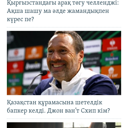
Қырғызстандағы арақ төгу челленджі:
Ақша шашу ма әлде жамандықпен
күрес пе?
Қазақстан құрамасына шетелдік
бапкер келді. Джон ван’т Схип кім?