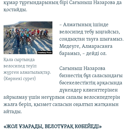
құмар тұрғындарының бірі Сағыныш Назарова да
қостайды.
– Алматының ішінде
велосипед тебу ыңғайсыз,
сондықтан тауға шығамыз.
Медеуге, Алмарасанға
барамыз, – дейді ол.
Қала сыртында
велосипед теуіп
Сағыныш Назарова
жүрген алматылықтар.
бизнестің бұл саласындағы
(Көрнекі сурет)
бәсекелестіктің арқасында
дүкендер клиенттерінен
айрылмау үшін неғұрлым сапалы велосипедтерін
жалға беріп, қызмет сапасын оңалтып жатқанын
айтады.
«ЖОЛ ҰЗАРАДЫ, ВЕЛОТҰРАҚ КӨБЕЙЕДІ»