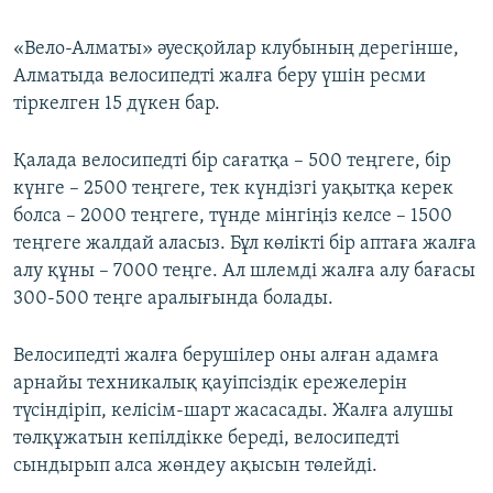
«Вело-Алматы» әуесқойлар клубының дерегінше,
Алматыда велосипедті жалға беру үшін ресми
тіркелген 15 дүкен бар.
Қалада велосипедті бір сағатқа – 500 теңгеге, бір
күнге – 2500 теңгеге, тек күндізгі уақытқа керек
болса – 2000 теңгеге, түнде мінгіңіз келсе – 1500
теңгеге жалдай аласыз. Бұл көлікті бір аптаға жалға
алу құны – 7000 теңге. Ал шлемді жалға алу бағасы
300-500 теңге аралығында болады.
Велосипедті жалға берушілер оны алған адамға
арнайы техникалық қауіпсіздік ережелерін
түсіндіріп, келісім-шарт жасасады. Жалға алушы
төлқұжатын кепілдікке береді, велосипедті
сындырып алса жөндеу ақысын төлейді.