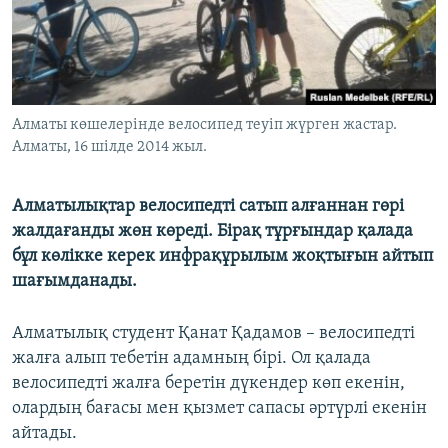
ЖАЗЫЛЫҢЫЗ
Басқа тілдерде
Алматы көшелерінде велосипед теуіп жүрген жастар.
Алматы, 16 шілде 2014 жыл.
Алматылықтар велосипедті сатып алғаннан гөрі
жалдағанды жөн көреді. Бірақ тұрғындар қалада
бұл көлікке керек инфрақұрылым жоқтығын айтып
шағымданады.
Алматылық студент Қанат Қадамов – велосипедті
жалға алып тебетін адамның бірі. Ол қалада
велосипедті жалға беретін дүкендер көп екенін,
олардың бағасы мен қызмет сапасы әртүрлі екенін
айтады.