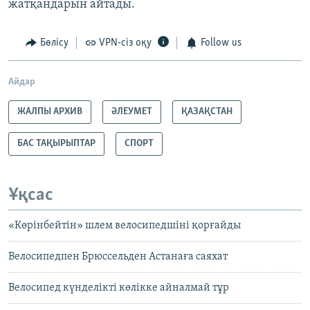
жатқандарын айтады.
Бөлісу
VPN-сіз оқу
Follow us
Айдар
ЖАЛПЫ АРХИВ
ӘЛЕУМЕТ
ҚАЗАҚСТАН
БАС ТАҚЫРЫПТАР
СПОРТ
Ұқсас
«Көрінбейтін» шлем велосипедшіні қорғайды
Велосипедпен Брюссельден Астанаға саяхат
Велосипед күнделікті көлікке айналмай тұр