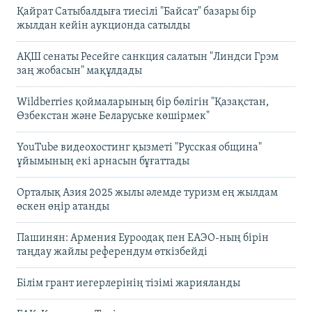
Қайрат Сатыбалдыға тиесілі "Байсат" базары бір
жылдан кейін аукционда сатылды
АҚШ сенаты Ресейге санкция салатын "Линдси Грэм
заң жобасын" мақұлдады
Wildberries қоймаларының бір бөлігін "Қазақстан,
Өзбекстан және Беларуське көшірмек"
YouTube видеохостинг қызметі "Русская община"
ұйымының екі арнасын бұғаттады
Орталық Азия 2025 жылы әлемде туризм ең жылдам
өскен өңір атанды
Пашинян: Армения Еуроодақ пен ЕАЭО-ның бірін
таңдау жайлы референдум өткізбейді
Білім грант иегерлерінің тізімі жарияланды