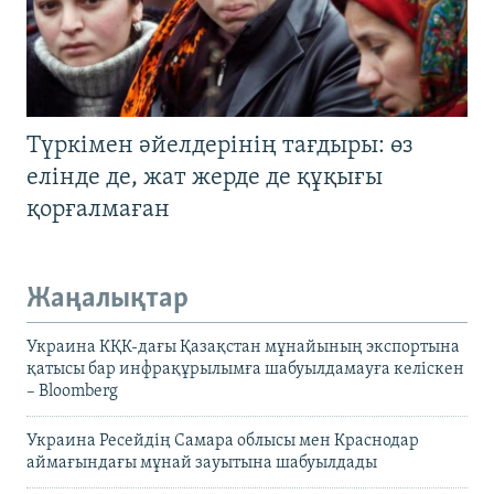
Түркімен әйелдерінің тағдыры: өз
елінде де, жат жерде де құқығы
қорғалмаған
Жаңалықтар
Украина КҚК-дағы Қазақстан мұнайының экспортына
қатысы бар инфрақұрылымға шабуылдамауға келіскен
– Bloomberg
Украина Ресейдің Самара облысы мен Краснодар
аймағындағы мұнай зауытына шабуылдады