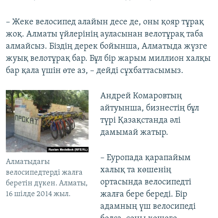
– Жеке велосипед алайын десе де, оны қояр тұрақ
жоқ. Алматы үйлерінің ауласынан велотұрақ таба
алмайсыз. Біздің дерек бойынша, Алматыда жүзге
жуық велотұрақ бар. Бұл бір жарым миллион халқы
бар қала үшін өте аз, – дейді сұхбаттасымыз.
Андрей Комаровтың
айтуынша, бизнестің бұл
түрі Қазақстанда әлі
дамымай жатыр.
– Еуропада қарапайым
Алматыдағы
халық та көшенің
велосипедтерді жалға
ортасында велосипедті
беретін дүкен. Алматы,
жалға бере береді. Бір
16 шілде 2014 жыл.
адамның үш велосипеді