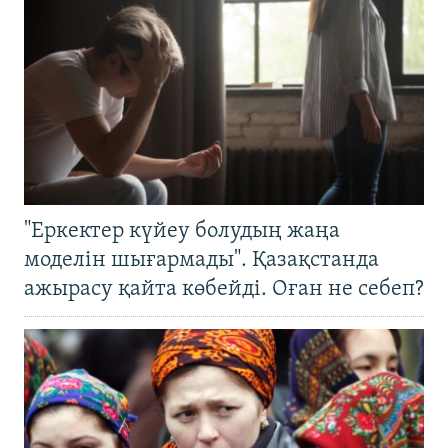
"Еркектер күйеу болудың жаңа
моделін шығармады". Қазақстанда
ажырасу қайта көбейді. Оған не себеп?