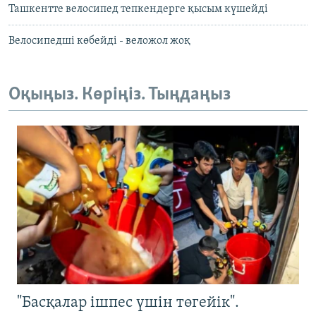
Ташкентте велосипед тепкендерге қысым күшейді
Велосипедші көбейді - веложол жоқ
Оқыңыз. Көріңіз. Тыңдаңыз
"Басқалар ішпес үшін төгейік".