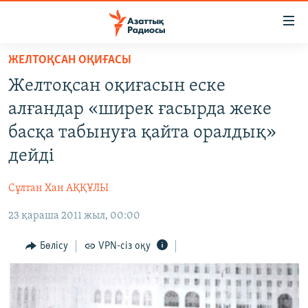
Accessibility
links
Skip
ЖЕЛТОҚСАН ОҚИҒАСЫ
to
ЖАҢАЛЫҚТАР
Желтоқсан оқиғасын еске
main
САЯСАТ
content
алғандар «ширек ғасырда жеке
AZATTYQTV
Skip
басқа табынуға қайта оралдық»
to
ҚАҢТАР ОҚИҒАСЫ
дейді
main
АДАМ ҚҰҚЫҚТАРЫ
Navigation
Сұлтан Хан АҚҚҰЛЫ
Skip
ӘЛЕУМЕТ
to
23 қараша 2011 жыл, 00:00
ӘЛЕМ
Search
АРНАЙЫ ЖОБАЛАР
Бөлісу
VPN-сіз оқу
Русский