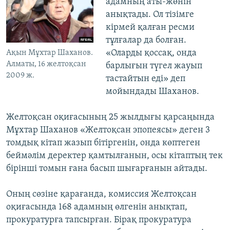
адамның аты-жөнін
анықтады. Ол тізімге
кірмей қалған ресми
тұлғалар да болған.
«Оларды қоссақ, онда
Ақын Мұхтар Шаханов.
Алматы, 16 желтоқсан
барлығын түгел жауып
2009 ж.
тастайтын еді» деп
мойындады Шаханов.
Желтоқсан оқиғасының 25 жылдығы қарсаңында
Мұхтар Шаханов «Желтоқсан эпопеясы» деген 3
томдық кітап жазып бітіргенін, онда көптеген
беймәлім деректер қамтылғанын, осы кітаптың тек
бірінші томын ғана басып шығарғанын айтады.
Оның сөзіне қарағанда, комиссия Желтоқсан
оқиғасында 168 адамның өлгенін анықтап,
прокуратурға тапсырған. Бірақ прокуратура