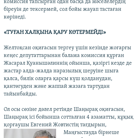
комиссия тапсырған одан басқа да мәселелердің
біреуін де тексермей, сол бойы жауап тастаған
көрінеді.
«ТУҒАН ХАЛҚЫНА ҚАРУ КӨТЕРМЕЙДІ»
Желтоқсан оқиғасын тергеу үшін кезінде жоғарғы
кеңес депутаттарынан балама комиссия құрған
Жасарал Қуанышәлиннің ойынша, қазіргі кезде де
жастар алда-жалда наразылық шеруіне шыға
қалса, билік оларға қарсы күш қолданудан,
қантөгуден және жаппай жазаға тартудан
тайынбайды.
Ол осы сөзіне дәлел ретінде Шаңырақ оқиғасын,
Шаңырақ ісі бойынша сотталған 4 азаматты, құқық
қорғаушы Евгений Жовтистің тағдырын,
Маңғыстауда бірнеше