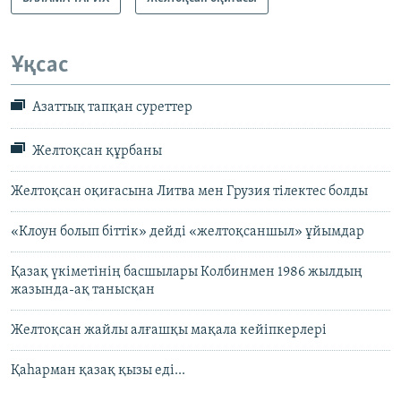
Ұқсас
Азаттық тапқан суреттер
Желтоқсан құрбаны
Желтоқсан оқиғасына Литва мен Грузия тілектес болды
«Клоун болып біттік» дейді «желтоқсаншыл» ұйымдар
Қазақ үкіметінің басшылары Колбинмен 1986 жылдың
жазында-ақ танысқан
Желтоқсан жайлы алғашқы мақала кейіпкерлері
Қаһарман қазақ қызы еді...