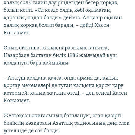
халық сол Сталин дәуіріндегіден бетер қорқақ
болып кетті. «Ол кезде елдің көбі оқымаған,
қараңғы, надан болды» дейміз. Ал қазір оқыған
халық қорқақ болып барады, – дейді Хасен
Қожахмет.
Оның ойынша, халық наразылық танытса,
Назарбаев бастаған билік 1986 жылғыдай күш
қолдануға бара қоймайды.
– Ал күш қолдана қалса, онда армия да, құқық
қорғау мекемелері де туған халқына қарсы қару
көтермей, халық жағына өтеді, – деп сенеді Хасен
Қожахмет.
Желтоқсан оқиғасының бағалануы, оған қазіргі
биліктің көзқарасы Азаттық радиосының дөңгелек
үстелінде де сөз болды.