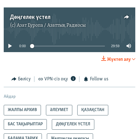
Дөңгелек үстел
(c)
Азат Еуропа / Азаттық Радиосы
No media source currently available
0:00
29:59
Жүктеп алу
Бөлісу
VPN-сіз оқу
Follow us
Айдар
ЖАЛПЫ АРХИВ
ӘЛЕУМЕТ
ҚАЗАҚСТАН
БАС ТАҚЫРЫПТАР
ДӨҢГЕЛЕК ҮСТЕЛ
БАЛАМА ТАРИХ
Желтоқсан оқиғасы