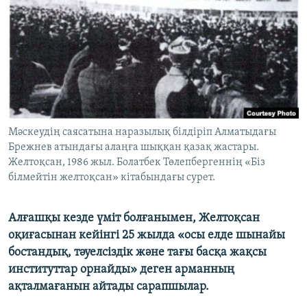
ЖАЗЫЛЫҢЫЗ
Басқа тілдерде
Мәскеудің саясатына наразылық білдіріп Алматыдағы
Брежнев атындағы алаңға шыққан қазақ жастары.
Желтоқсан, 1986 жыл. Болатбек Төлепбергеннің «Біз
білмейтін желтоқсан» кітабындағы сурет.
Алғашқы кезде үміт болғанымен, Желтоқсан
оқиғасынан кейінгі 25 жылда «осы елде шынайы
бостандық, тәуелсіздік және тағы басқа жақсы
институттар орнайды» деген арманның
ақталмағанын айтады сарапшылар.