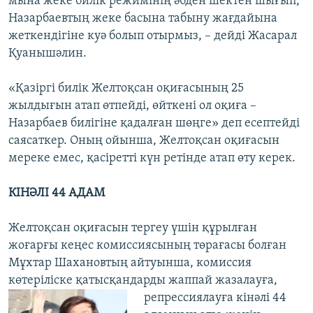
мына жеке билік режимінің әбден шектен шығып,
Назарбаевтың жеке басына табыну жағдайына
жеткендігіне куә болып отырмыз, – дейді Жасарал
Қуанышәлин.
«Қазіргі билік Желтоқсан оқиғасының 25
жылдығын атап өтпейді, өйткені ол оқиға –
Назарбаев билігіне қадалған шөңге» деп есептейді
саясаткер. Оның ойынша, Желтоқсан оқиғасын
мереке емес, қасіретті күн ретінде атап өту керек.
КІНӘЛІ 44 АДАМ
Желтоқсан оқиғасын тергеу үшін құрылған
жоғарғы кеңес комиссиясының төрағасы болған
Мұхтар Шахановтың айтуынша, комиссия
көтеріліске қатысқандарды жаппай жазалауға,
репрессиялауға
кінәлі 44