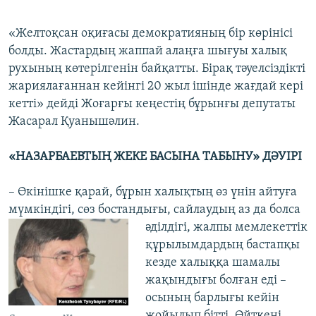
«Желтоқсан оқиғасы демократияның бір көрінісі
болды. Жастардың жаппай алаңға шығуы халық
рухының көтерілгенін байқатты. Бірақ тәуелсіздікті
жариялағаннан кейінгі 20 жыл ішінде жағдай кері
кетті» дейді Жоғарғы кеңестің бұрынғы депутаты
Жасарал Қуанышәлин.
«НАЗАРБАЕВТЫҢ ЖЕКЕ БАСЫНА ТАБЫНУ» ДӘУІРІ
– Өкінішке қарай, бұрын халықтың өз үнін айтуға
мүмкіндігі, сөз бостандығы, сайлаудың аз да болса
әділдігі, жалпы мемлекеттік
құрылымдардың бастапқы
кезде халыққа шамалы
жақындығы болған еді –
осының барлығы кейін
жойылып бітті. Өйткені,