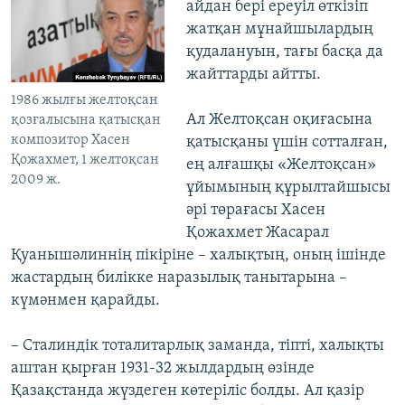
айдан бері ереуіл өткізіп
жатқан мұнайшылардың
қудалануын, тағы басқа да
жайттарды айтты.
1986 жылғы желтоқсан
Ал Желтоқсан оқиғасына
қозғалысына қатысқан
композитор Хасен
қатысқаны үшін сотталған,
Қожахмет, 1 желтоқсан
ең алғашқы «Желтоқсан»
2009 ж.
ұйымының құрылтайшысы
әрі төрағасы Хасен
Қожахмет Жасарал
Қуанышәлиннің пікіріне – халықтың, оның ішінде
жастардың билікке наразылық танытарына –
күмәнмен қарайды.
– Сталиндік тоталитарлық заманда, тіпті, халықты
аштан қырған 1931-32 жылдардың өзінде
Қазақстанда жүздеген көтеріліс болды. Ал қазір