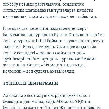
тексеру кезінде расталмаған, сондықтан
сотталушы шағымданған тұлғаларға қатысты
қылмыстық іс қозғауға негіз жоқ деп табылған.
Іске қатысты кезекті эпизодтарды тексеру
барысында прокурордың Руслан Сыдықовты қайта
тергеу туралы өтініші бойынша судья оны тергеуге
тырысты. Бірақ сотталушы Сыдықов алдын ала
тергеу кезіндегі «күшпен мойындатқан»
түсініктерінен бас тартқаны туралы мәлімдеме
жасағанын айтып, «Сіз мені тыңдағыңыз
келмейді!» деп судьяға айғай салды.
ТҮСІНІКТЕР ШЫТЫРМАНЫ
Адвокаттар «сотталушылардың құқығы көп
бұзылды» деп мәлімдейді. Мысалы, ҰҚК-нің
бұрынғы қызметкері Талғат Жақаевтың адвокаты