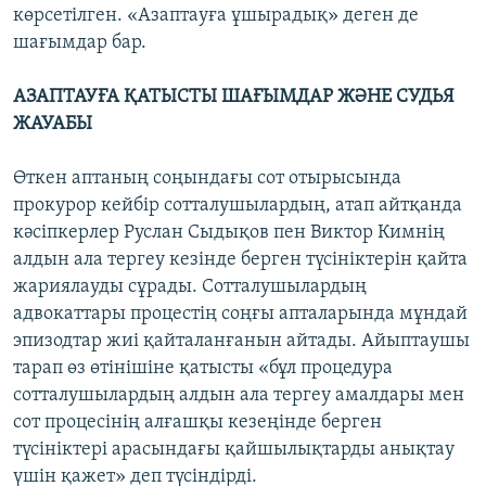
көрсетілген. «Азаптауға ұшырадық» деген де
шағымдар бар.
АЗАПТАУҒА ҚАТЫСТЫ ШАҒЫМДАР ЖӘНЕ СУДЬЯ
ЖАУАБЫ
Өткен аптаның соңындағы сот отырысында
прокурор кейбір сотталушылардың, атап айтқанда
кәсіпкерлер Руслан Сыдықов пен Виктор Кимнің
алдын ала тергеу кезінде берген түсініктерін қайта
жариялауды сұрады. Сотталушылардың
адвокаттары процестің соңғы апталарында мұндай
эпизодтар жиі қайталанғанын айтады. Айыптаушы
тарап өз өтінішіне қатысты «бұл процедура
сотталушылардың алдын ала тергеу амалдары мен
сот процесінің алғашқы кезеңінде берген
түсініктері арасындағы қайшылықтарды анықтау
үшін қажет» деп түсіндірді.