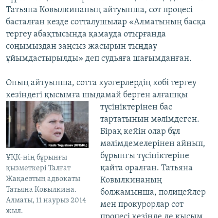
Татьяна Ковылкинаның айтуынша, сот процесі
басталған кезде сотталушылар «Алматының басқа
тергеу абақтысында қамауда отырғанда
соңымыздан заңсыз жасырын тыңдау
ұйымдастырылды» деп судьяға шағымданған.
Оның айтуынша, сотта куәгерлердің көбі тергеу
кезіндегі қысымға шыдамай берген
алғашқы
түсініктерінен бас
тартатынын мәлімдеген.
Бірақ кейін олар бұл
мәлімдемелерінен айнып,
бұрынғы түсініктеріне
ҰҚК-нің бұрынғы
қайта оралған. Татьяна
қызметкері Талғат
Жақаевтың адвокаты
Ковылкинаның
Татьяна Ковылкина.
болжамынша, полицейлер
Алматы, 11 наурыз 2014
мен прокурорлар сот
жыл.
процесі кезінде де қысым