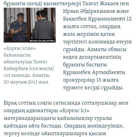
бұрынғы шенді қызметкерлері Талғат Жақаев пен
Ирлан Әбдірахманов және
Бақытбек Құрманалиевті 12
жылға соттап, олардың
жаза мерзімін қатаң
тәртіптегі колонияда өтеуін
«Қорғас ісіне»
сұрайды. Алматы облысы
байланысты
кеден департаментінің
айыпталушы Талғат
бұрынғы бастығы
Қайырбаев (сол жақта)
Құрманбек Артықбаевты
сот залында. Алматы,
прокурорлар 13 жылға
20 маусым 2013 жыл.
түрмеге кесуді сұрайды.
Бірақ соттың соңғы сатысында сотталушылар мен
олардың адвокаттары «Қорғас ісі»
материалдарындағы қайшылықтар туралы
қайтадан айта бастады. Олардың мәлімдеуінше,
тергеу кезінде айыпталушыларға қысым