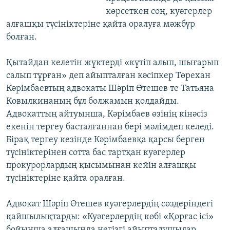
көрсеткен соң, куәгерлер
алғашқы түсініктеріне қайта оралуға мәжбүр
болған.
Қытайдан келетін жүктерді «күтіп алып, шығарып
салып тұрған» деп айыпталған кәсіпкер Төрехан
Кәрімбаевтың адвокаты Шәріп Өтешев те Татьяна
Ковылкинаның бұл болжамын қолдайды.
Адвокаттың айтуынша, Кәрімбаев өзінің кінәсіз
екенін тергеу басталғаннан бері мәлімдеп келеді.
Бірақ тергеу кезінде Кәрімбаевқа қарсы берген
түсініктерінен сотта бас тартқан куәгерлер
прокурорлардың қысымынан кейін алғашқы
түсініктеріне қайта оралған.
Адвокат Шәріп Өтешев куәгерлердің сөздеріндегі
қайшылықтарды: «Куәгерлердің көбі «Қорғас ісі»
бойынша алғашында негізгі айыпталушылар