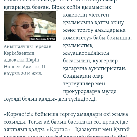
қатарында болған. Бірақ кейін қылмыстық
кодекстің «істеген
қылмысына қатты өкіну
және тергеу амалдарына
көмектесу» бабы бойынша,
қылмыстық
Айыпталушы Төрехан
жауапкершіліктен
Кәрімбаевтың
адвокаты Шәріп
босатылып, куәгерлер
Өтешев. Алматы, 11
қатарына ауыстырылған.
наурыз 2014 жыл.
Сондықтан олар
тергеушілер мен
прокурорларға мүлде
тәуелді болып қалды» деп түсіндіреді.
«Қорғас ісі» бойынша тергеу амалдары екі жылға
созылды. Тоғыз ай бұрын басталған сот процесі де
аяқталып қалды. «Қорғас» – Қазақстан мен Қытай