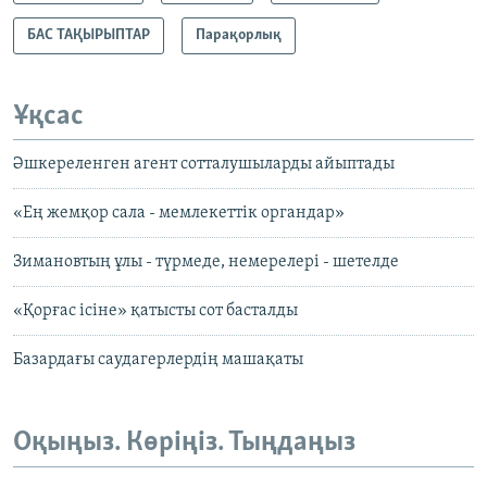
БАС ТАҚЫРЫПТАР
Парақорлық
Ұқсас
Әшкереленген агент сотталушыларды айыптады
«Ең жемқор сала - мемлекеттік органдар»
Зимановтың ұлы - түрмеде, немерелері - шетелде
«Қорғас ісіне» қатысты сот басталды
Базардағы саудагерлердің машақаты
Оқыңыз. Көріңіз. Тыңдаңыз