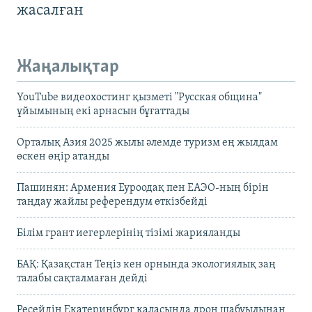
жасалған
Жаңалықтар
YouTube видеохостинг қызметі "Русская община"
ұйымының екі арнасын бұғаттады
Орталық Азия 2025 жылы әлемде туризм ең жылдам
өскен өңір атанды
Пашинян: Армения Еуроодақ пен ЕАЭО-ның бірін
таңдау жайлы референдум өткізбейді
Білім грант иегерлерінің тізімі жарияланды
БАҚ: Қазақстан Теңіз кен орнында экологиялық заң
талабы сақталмаған дейді
Ресейдің Екатеринбург қаласында дрон шабуылынан