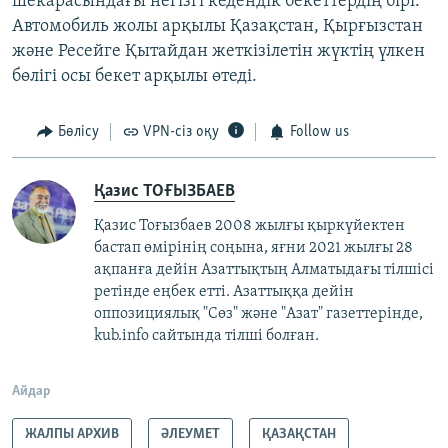
шекарасындағы негізгі кедендік бекеттердің бірі.
Автомобиль жолы арқылы Қазақстан, Қырғызстан
және Ресейге Қытайдан жеткізілетін жүктің үлкен
бөлігі осы бекет арқылы өтеді.
Бөлісу
VPN-сіз оқу
Follow us
Қазис ТОҒЫЗБАЕВ
Қазис Тоғызбаев 2008 жылғы қыркүйектен
бастап өмірінің соңына, яғни 2021 жылғы 28
ақпанға дейін Азаттықтың Алматыдағы тілшісі
ретінде еңбек етті. Азаттыққа дейін
оппозициялық "Сөз" және "Азат" газеттерінде,
kub.info сайтында тілші болған.
Айдар
ЖАЛПЫ АРХИВ
ӘЛЕУМЕТ
ҚАЗАҚСТАН