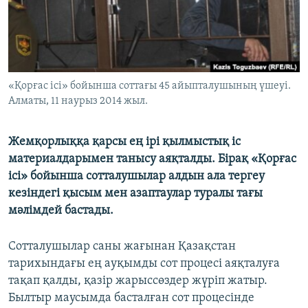
ЖАЗЫЛЫҢЫЗ
Басқа тілдерде
«Қорғас ісі» бойынша соттағы 45 айыпталушының үшеуі.
Алматы, 11 наурыз 2014 жыл.
Жемқорлыққа қарсы ең ірі қылмыстық іс
материалдарымен танысу аяқталды. Бірақ «Қорғас
ісі» бойынша сотталушылар алдын ала тергеу
кезіндегі қысым мен азаптаулар туралы тағы
мәлімдей бастады.
Сотталушылар саны жағынан Қазақстан
тарихындағы ең ауқымды сот процесі аяқталуға
тақап қалды, қазір жарыссөздер жүріп жатыр.
Былтыр маусымда басталған сот процесінде