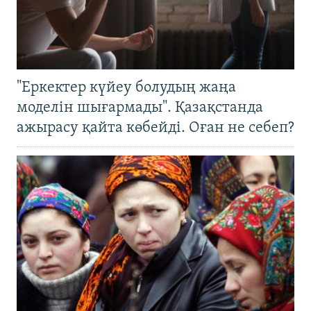
"Еркектер күйеу болудың жаңа
моделін шығармады". Қазақстанда
ажырасу қайта көбейді. Оған не себеп?