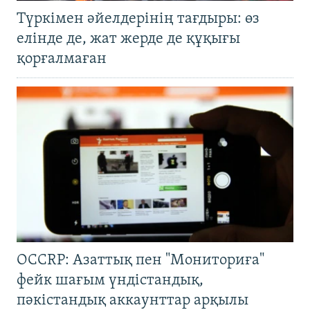
Түркімен әйелдерінің тағдыры: өз
елінде де, жат жерде де құқығы
қорғалмаған
OCCRP: Азаттық пен "Мониториға"
фейк шағым үндістандық,
пәкістандық аккаунттар арқылы