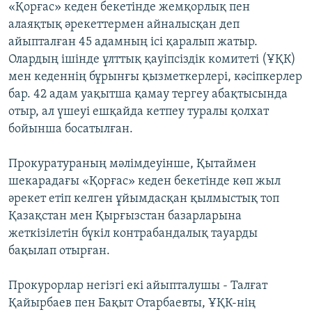
«Қорғас» кеден бекетінде жемқорлық пен
алаяқтық әрекеттермен айналысқан деп
айыпталған 45 адамның ісі қаралып жатыр.
Олардың ішінде ұлттық қауіпсіздік комитеті (ҰҚК)
мен кеденнің бұрынғы қызметкерлері, кәсіпкерлер
бар. 42 адам уақытша қамау тергеу абақтысында
отыр, ал үшеуі ешқайда кетпеу туралы қолхат
бойынша босатылған.
Прокуратураның мәлімдеуінше, Қытаймен
шекарадағы «Қорғас» кеден бекетінде көп жыл
әрекет етіп келген ұйымдасқан қылмыстық топ
Қазақстан мен Қырғызстан базарларына
жеткізілетін бүкіл контрабандалық тауарды
бақылап отырған.
Прокурорлар негізгі екі айыпталушы - Талғат
Қайырбаев пен Бақыт Отарбаевты, ҰҚК-нің