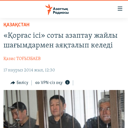
Accessibility
links
Skip
ҚАЗАҚСТАН
to
ЖАҢАЛЫҚТАР
«Қорғас ісі» соты азаптау жайлы
main
САЯСАТ
content
шағымдармен аяқталып келеді
AZATTYQTV
Skip
to
Қазис ТОҒЫЗБАЕВ
ҚАҢТАР ОҚИҒАСЫ
main
17 наурыз 2014 жыл, 12:30
АДАМ ҚҰҚЫҚТАРЫ
Navigation
Skip
ӘЛЕУМЕТ
Бөлісу
VPN-сіз оқу
to
ӘЛЕМ
Search
АРНАЙЫ ЖОБАЛАР
Русский