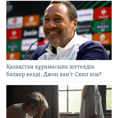
Қазақстан құрамасына шетелдік
бапкер келді. Джон ван’т Схип кім?