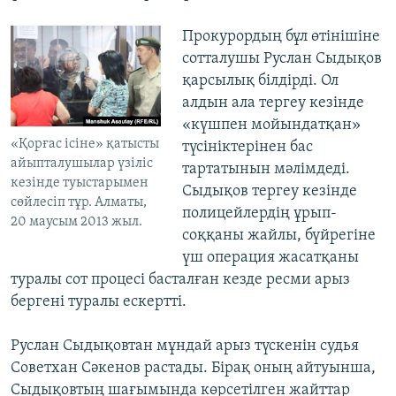
Прокурордың бұл өтінішіне
сотталушы Руслан Сыдықов
қарсылық білдірді. Ол
алдын ала тергеу кезінде
«күшпен мойындатқан»
«Қорғас ісіне» қатысты
түсініктерінен бас
айыпталушылар үзіліс
тартатынын мәлімдеді.
кезінде туыстарымен
Сыдықов тергеу кезінде
сөйлесіп тұр. Алматы,
полицейлердің ұрып-
20 маусым 2013 жыл.
соққаны жайлы, бүйрегіне
үш операция жасатқаны
туралы сот процесі басталған кезде ресми арыз
бергені туралы ескертті.
Руслан Сыдықовтан мұндай арыз түскенін судья
Советхан Сәкенов растады. Бірақ оның айтуынша,
Сыдықовтың шағымында көрсетілген жайттар