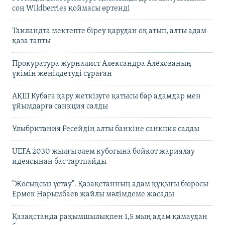
соң Wildberries қоймасы өртенді
Таиландта мектепте біреу қарудан оқ атып, алты адам
қаза тапты
Прокуратура журналист Александра Алёхованың
үкімін жеңілдетуді сұраған
АҚШ Кубаға қару жеткізуге қатысы бар адамдар мен
ұйымдарға санкция салды
Ұлыбритания Ресейдің алты банкіне санкция салды
UEFA 2030 жылғы әлем кубогына бойкот жариялау
идеясынан бас тартпайды
"Жосықсыз ұстау". Қазақстанның адам құқығы бюросы
Ермек Нарымбаев жайлы мәлімдеме жасады
Қазақстанда рақымшылықпен 1,5 мың адам қамаудан