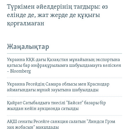
Түркімен әйелдерінің тағдыры: өз
елінде де, жат жерде де құқығы
қорғалмаған
Жаңалықтар
Украина КҚК-дағы Қазақстан мұнайының экспортына
қатысы бар инфрақұрылымға шабуылдамауға келіскен
– Bloomberg
Украина Ресейдің Самара облысы мен Краснодар
аймағындағы мұнай зауытына шабуылдады
Қайрат Сатыбалдыға тиесілі "Байсат" базары бір
жылдан кейін аукционда сатылды
АҚШ сенаты Ресейге санкция салатын "Линдси Грэм
заң жобасын" мақұлдады