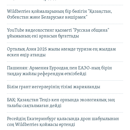
Wildberries қоймаларының бір бөлігін "Қазақстан,
Өзбекстан және Беларуське көшірмек"
YouTube видеохостинг қызметі "Русская община"
ұйымының екі арнасын бұғаттады
Орталық Азия 2025 жылы әлемде туризм ең жылдам
өскен өңір атанды
Пашинян: Армения Еуроодақ пен ЕАЭО-ның бірін
таңдау жайлы референдум өткізбейді
Білім грант иегерлерінің тізімі жарияланды
БАҚ: Қазақстан Теңіз кен орнында экологиялық заң
талабы сақталмаған дейді
Ресейдің Екатеринбург қаласында дрон шабуылынан
соң Wildberries қоймасы өртенді