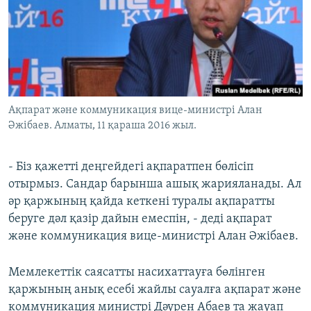
Ақпарат және коммуникация вице-министрі Алан
Әжібаев. Алматы, 11 қараша 2016 жыл.
- Біз қажетті деңгейдегі ақпаратпен бөлісіп
отырмыз. Сандар барынша ашық жарияланады. Ал
әр қаржының қайда кеткені туралы ақпаратты
беруге дәл қазір дайын емеспін, - деді ақпарат
және коммуникация вице-министрі Алан Әжібаев.
Мемлекеттік саясатты насихаттауға бөлінген
қаржының анық есебі жайлы сауалға ақпарат және
коммуникация министрі Дәурен Абаев та жауап