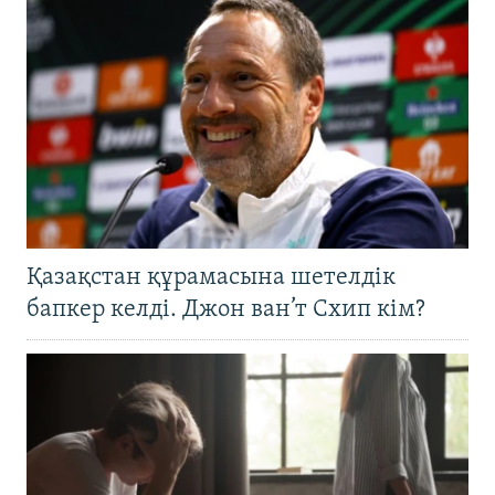
Қазақстан құрамасына шетелдік
бапкер келді. Джон ван’т Схип кім?