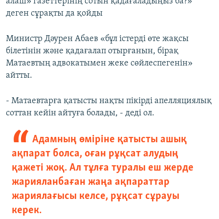
алаш» газеттерінің сотын қадағаладыңыз ба?»
деген сұрақты да қойды
Министр Дәурен Абаев «бұл істерді өте жақсы
білетінін және қадағалап отырғанын, бірақ
Матаевтың адвокатымен жеке сөйлеспегенін»
айтты.
- Матаевтарға қатысты нақты пікірді апелляциялық
соттан кейін айтуға болады, - деді ол.
Адамның өміріне қатысты ашық
ақпарат болса, оған рұқсат алудың
қажеті жоқ. Ал тұлға туралы еш жерде
жарияланбаған жаңа ақпараттар
жариялағысы келсе, рұқсат сұрауы
керек.