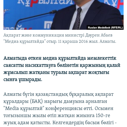
ЖАЗЫЛЫҢЫЗ
Басқа тілдерде
Ақпарат және коммуникация министрі Дәурен Абаев
"Медиа құрылтайда" отыр. 11 қараша 2016 жыл. Алматы.
Алматыда өткен медиа құрылтайда мемлекеттік
саясатты насихаттауға бөлінетін қаржының қалай
жұмсалып жатқаны туралы ақпарат жоқтығы
сынға ұшырады.
Алматы бүгін қазақстандық бұқаралық ақпарат
құралдары (БАҚ) нарығы дамуына арналған
"Media құрылтай" конференциясы өтті. Осымен
тоғызыншы жылы өтіп жатқан жиынға 150-ге
жуық адам қатысты. Келгендердің басым бөлігі -