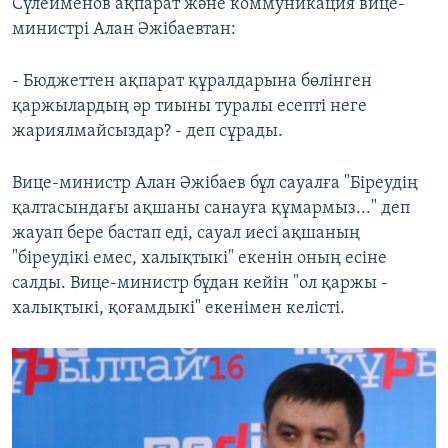
Сүлейменов ақпарат және коммуникация вице-
министрі Алан Әжібаевтан:
- Бюджеттен ақпарат құралдарына бөлінген
қаржылардың әр тиыны туралы есепті неге
жариялмайсыздар? - деп сұрады.
Вице-министр Алан Әжібаев бұл сауалға "Біреудің
қалтасындағы ақшаны санауға құмармыз..." деп
жауап бере бастап еді, сауал иесі ақшаның
"біреудікі емес, халықтыкі" екенін оның есіне
салды. Вице-министр бұдан кейін "ол қаржы -
халықтыкі, қоғамдыкі" екенімен келісті.