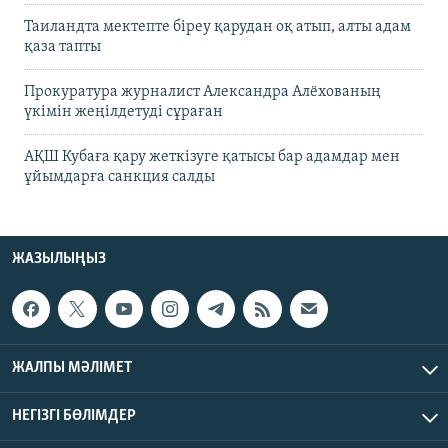
Таиландта мектепте біреу қарудан оқ атып, алты адам
қаза тапты
Прокуратура журналист Александра Алёхованың
үкімін жеңілдетуді сұраған
АҚШ Кубаға қару жеткізуге қатысы бар адамдар мен
ұйымдарға санкция салды
ЖАЗЫЛЫҢЫЗ
ЖАЛПЫ МӘЛІМЕТ
НЕГІЗГІ БӨЛІМДЕР