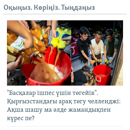
Оқыңыз. Көріңіз. Тыңдаңыз
"Басқалар ішпес үшін төгейік".
Қырғызстандағы арақ төгу челленджі:
Ақша шашу ма әлде жамандықпен
күрес пе?