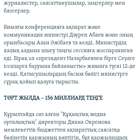
журналистер, саясаттанушылар, заңгерлер мен
блогерлер.
Биылғы конференцияға ақпарат және
коммуникация министрі Дәурен Абаев және оның
орынбасары Алан Әжібаев та келді. Министрдің
халық алдына шығу таңғы сессияға жоспарланған
еді. Бірақ ол «президент Назарбаевпен бірге Сеулге
іссапарға баруына байланысты» жиынға түскі 12-де
келді. Қатысушылардың басым бөлігі министрге
сұрақ қойып қалуға тырысты.
ТӨРТ ЖЫЛДА – 156 МИЛЛИАРД ТЕҢГЕ
Құрылтайда сөз алған "Құқықтық медиа
орталықтың" директоры Диана Окремова
мемлекеттік бюджеттен ақпараттық саясатқа
бөлінетін қаржының көптігін, бұл қаржылардың