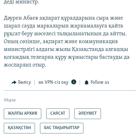
деді министр.
Дәурен Абаев ақпарат құралдарына сыра және
шарап сауда маркаларын жарнамалауға қайта
рұқсат беру мәселесі талқыланатынын да айтты.
Оның сөзінше, ақпарат және коммуникация
министрлігі алдағы жылы Қазақстанда алғашқы
қоғамдық телеарна құру жұмыстары бастауды да
жоспарлап отыр.
Бөлісу
VPN-сіз оқу
Follow us
Айдар
ЖАЛПЫ АРХИВ
САЯСАТ
ӘЛЕУМЕТ
ҚАЗАҚСТАН
БАС ТАҚЫРЫПТАР