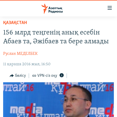
Accessibility
links
Skip
ҚАЗАҚСТАН
to
ЖАҢАЛЫҚТАР
156 млрд теңгенің анық есебін
main
САЯСАТ
content
Абаев та, Әжібаев та бере алмады
AZATTYQTV
Skip
to
Руслан МЕДЕЛБЕК
ҚАҢТАР ОҚИҒАСЫ
main
11 қараша 2016 жыл, 16:50
АДАМ ҚҰҚЫҚТАРЫ
Navigation
Skip
ӘЛЕУМЕТ
Бөлісу
VPN-сіз оқу
to
ӘЛЕМ
Search
АРНАЙЫ ЖОБАЛАР
Русский