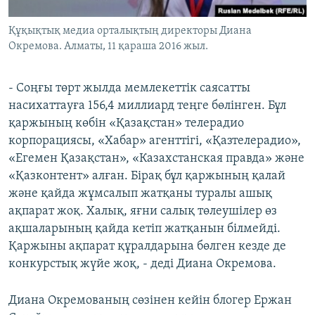
Құқықтық медиа орталықтың директоры Диана
Окремова. Алматы, 11 қараша 2016 жыл.
- Соңғы төрт жылда мемлекеттік саясатты
насихаттауға 156,4 миллиард теңге бөлінген. Бұл
қаржының көбін «Қазақстан» телерадио
корпорациясы, «Хабар» агенттігі, «Қазтелерадио»,
«Егемен Қазақстан», «Казахстанская правда» және
«Қазконтент» алған. Бірақ бұл қаржының қалай
және қайда жұмсалып жатқаны туралы ашық
ақпарат жоқ. Халық, яғни салық төлеушілер өз
ақшаларының қайда кетіп жатқанын білмейді.
Қаржыны ақпарат құралдарына бөлген кезде де
конкурстық жүйе жоқ, - деді Диана Окремова.
Диана Окремованың сөзінен кейін блогер Ержан