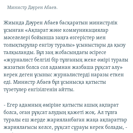
Министр Дәурен Абаев.
Жиында Дәурен Абаев басқаратын министрлік
ұсынған «Ақпарат және коммуникациялар
мәселелері бойынша заңға өзгерістер мен
толықтырулар енгізу туралы» ұсыныстары да қызу
талқыланды. Бұл заң жобасындағы әсіресе
«журналист белгілі бір тұлғаның жеке өмірі туралы
жазатын болса сол адамнан жазбаша рұқсат алу»
керек деген ұсыныс журналистерді наразы еткен
еді. Министр Абаев бұл ұсынысқа қатысты
түзетулер енгізілгенін айтты.
- Егер адамның өміріне қатысты ашық ақпарат
болса, оған рұқсат алудың қажеті жоқ. Ал тұлға
туралы еш жерде жарияланбаған жаңа ақпараттар
жариялағысы келсе, рұқсат сұрауы керек болады, -