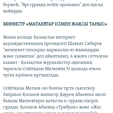
бермей, "бұл сұраққа кейін ораламыз" деп қысқа
қайырды.
МИНИСТР «МАТАЕВТАР ІСІМЕН ЖАҚСЫ ТАНЫС»
Жиын кезінде Қазақстан интернет
қауымдастығының президенті Шавкат Сабиров
"мемлекет тапсырыс қаржысын өз жымқырды
және салықтан" деп айыпталып, 6 жылға сотталған
азамат - Қазақстан журналистер одағының
төрағасы Сейітқазы Матаевты 31 қазанда өткен
туған күнімен құттықтады.
Сейітқазы Матаев сөз болған тұста саясаткер
Әміржан Қосанов министр Дәурен Абаевтан әкелі-
балалы Матаевтарға қатысты іс туралы пікірін
сұрады. Қосанов Абаевқа «Трибуна» және «Жас