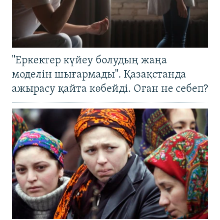
"Еркектер күйеу болудың жаңа
моделін шығармады". Қазақстанда
ажырасу қайта көбейді. Оған не себеп?