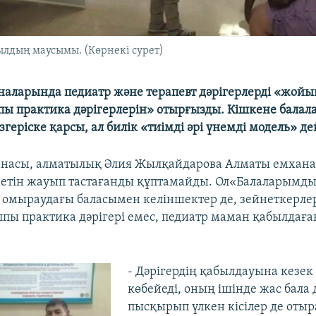
ылдың маусымы. (Көрнекі сурет)
аларында педиатр және терапевт дәрігерлерді «жойы
ы практика дәрігерлерін» отырғызды. Кішкене балала
згеріске қарсы, ал билік «тиімді әрі үнемді модель» де
анасы, алматылық Әлия Жылқайдарова Алматы емхан
етін жауып тастағанды құптамайды. Ол«Балаларымды
, омыраудағы баласымен келіншектер де, зейнеткерле
пы практика дәрігері емес, педиатр маман қабылдағ
- Дәрігердің қабылдауына кезек
көбейеді, оның ішінде жас бала 
пысқырып үлкен кісілер де оты