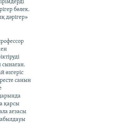
ірімдерді
ігер бөлек.
ық дәрігер»
 профессор
мен
іктіруді
 сынаған.
й өзгеріс
әресте санын
е
дарында
а қарсы
ала ағзасы
 қабылдауы