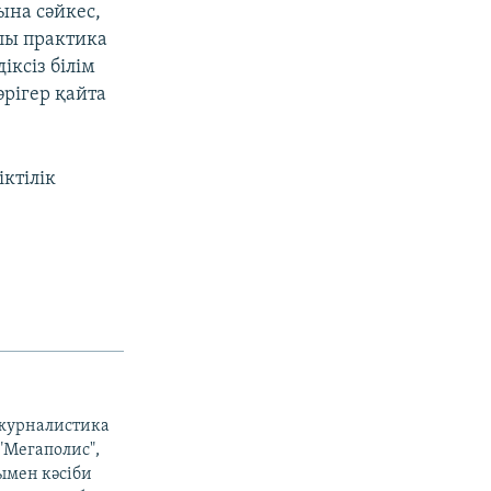
ына сәйкес,
пы практика
іксіз білім
әрігер қайта
іктілік
 журналистика
 "Мегаполис",
ымен кәсіби