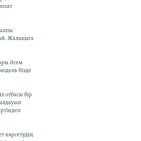
әззат
жалпы
 ай. Жалақыға
ары Әсем
модель бізде
л отбасы бір
абылдауын
іртіндеп
т көрсетудің