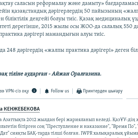
ақтау саласын реформалау және дамыту» бағдарламас
ейін қазақстандық дәрігерлердің 50 пайызының «жал
ен біліктілік деңгейі болуы тиіс. Қазақ медициналық үзд
итеті дерегінше, 2015 жылы осы ЖОО-да салалық 550 д
практика дәрігері мамандығын алуы тиіс.
а 248 дәрігердің «жалпы практика дәрігері» деген біл
ақ тіліне аударған - Айжан Оралғазина.
VPN-сіз оқу
Follow us
Принтерден шығару
а КЕНЖЕБЕКОВА
а Азаттықта 2012 жылдан бері жарияланып келеді. ҚазҰУ-дің
льтетін бітірген соң "Преступление и наказание", "Время По",
лДат" сияқты БАҚ-тарда тілші болған. IWPR халықаралық ұйым