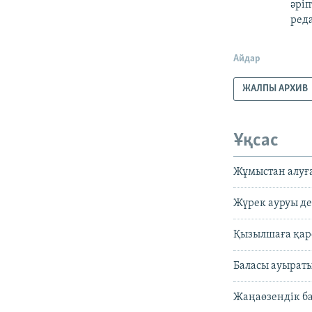
әріп
реда
Айдар
ЖАЛПЫ АРХИВ
Ұқсас
Жұмыстан алуға
Жүрек ауруы де
Қызылшаға қар
Баласы ауыраты
Жаңаөзендік ба