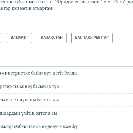
тестік байланысы болған. "Юридическая газета" мен "Сета" р
ктор қызметін атқарған.​
ӘЛЕУМЕТ
ҚАЗАҚСТАН
БАС ТАҚЫРЫПТАР
 «интернетке байлану» негіз болды
рттер тізімінің басында тұр
сы екпе науқаны басталады
ндардың үмітін оятқан ем
лалар Өзбекстанда емделуге мәжбүр