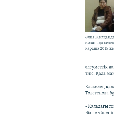
Әлия Жылқайда
емханада кезек 
қараша 2015 жы
әлеуметтік д
тиіс. Қала м
Қаскелең қал
Төлегенова б
- Қаладағы пе
Біз де үйрені