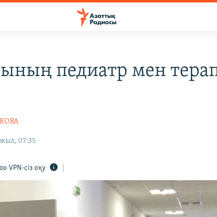
ының педиатр мен терап
ЕКОВА
жыл, 07:35
VPN-сіз оқу