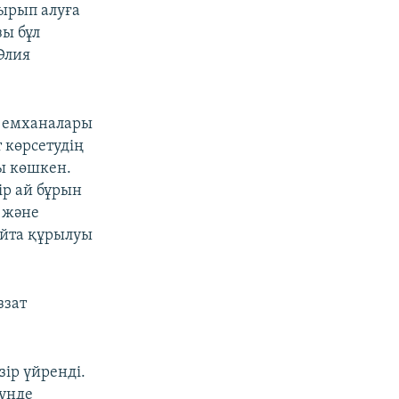
тырып алуға
зы бұл
 Әлия
ң емханалары
 көрсетудің
ы көшкен.
р ай бұрын
у және
айта құрылуы
ззат
зір үйренді.
күнде