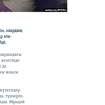
п», олардың
р ата-
йді.
аларындағы
 кезегінде
р де
аны жақсы
 күткендер
да, түшкіріп-
рады. Мұндай