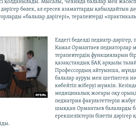
есі қолданылады. Мысалы, Чехияда балалар мен жасөсп
дәрігер бөлек, ал ересек азаматтарды қабылдайтын дәр
орларды «балалар дәрігері», терапевтерді «практикал
Елдегі беделді педиатр-дәрігер,
Камал Ормантаев педиаторлар 
терапевтердің функцияларын бір
қазақстандық БАҚ арқылы талай
Профессордың айтуынша, мұнда
балалар ауруы мен шетінеген н
көбейтіп жіберуі мүмкін. Кезінд
медициналық жоғары оқу орын
педиатрия факультеттерін жабуғ
шыққан Ормантаев балаларды б
ерекшеліктерін білетін дәрігер
йды.