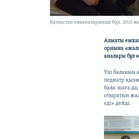
Қазақстан емханаларының бірі. 2015 ж
Алматы емхан
орнына «жалп
аналары бұл ө
Үш баланың 
педиатр қызм
бала-шаға да
отыратын жал
еді» дейді.