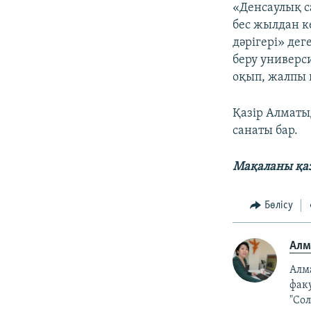
«Денсаулық с
бес жылдан к
дәрігері» дег
беру универс
оқып, жалпы 
Қазір Алматыд
санаты бар.
Мақаланы қаз
Бөлісу
Алм
Алм
факу
"Со