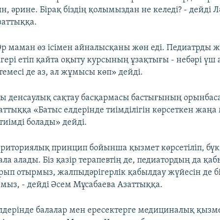
, әрине. Бірақ біздің қолымыздан не келеді? - дейді Л
заттыққа.
р маман өз ісімен айналысқаны жөн еді. Педиатрды 
гері етіп қайта оқыту курсының ұзақтығы - небәрі үш
емесі де аз, ал жұмысы көп» дейді.
ы денсаулық сақтау басқармасы бастығының орынбас
ттыққа «Батыс елдерінде тиімділігін көрсеткен жаңа 
 тиімді болады» дейді.
рриториялық принцип бойынша қызмет көрсетіліп, бүкі
ала алады. Біз қазір терапевтің де, педиатордың да қ
рып отырмыз, жалпыдәрігерлік қабылдау жүйесін де б
рмыз, - дейді Әсем Мұсабаева Азаттыққа.
елдерінде балалар мен ересектерге медициналық қызме