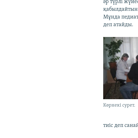
әр түрлі жүй
қабылдайтын 
Мұнда педиат
деп атайды.
Көрнекі сурет.
тиіс деп сана