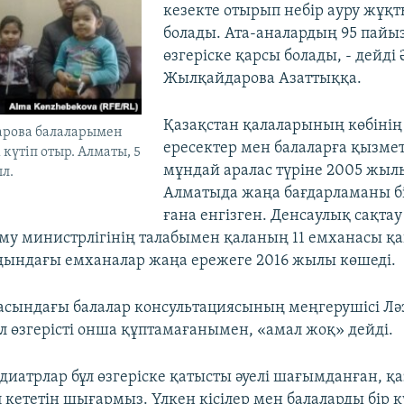
кезекте отырып небір ауру жұқ
болады. Ата-аналардың 95 пайы
өзгеріске қарсы болады, - дейді
Жылқайдарова Азаттыққа.
Қазақстан қалаларының көбіні
рова балаларымен
ересектер мен балаларға қызмет
күтіп отыр. Алматы, 5
мұндай аралас түріне 2005 жыл
л.
Алматыда жаңа бағдарламаны бі
ғана енгізген. Денсаулық сақта
аму министрлігінің талабымен қаланың 11 емханасы қ
аңындағы емханалар жаңа ережеге 2016 жылы көшеді.
асындағы балалар консультациясының меңгерушісі Лә
ұл өзгерісті онша құптамағанымен, «амал жоқ» дейді.
диатрлар бұл өзгеріске қатысты әуелі шағымданған, қа
п кететін шығармыз. Үлкен кісілер мен балаларды бір 