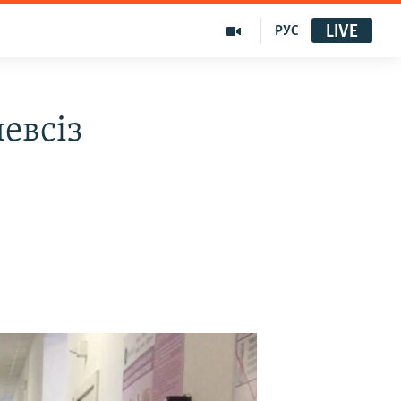
LIVE
РУС
евсіз