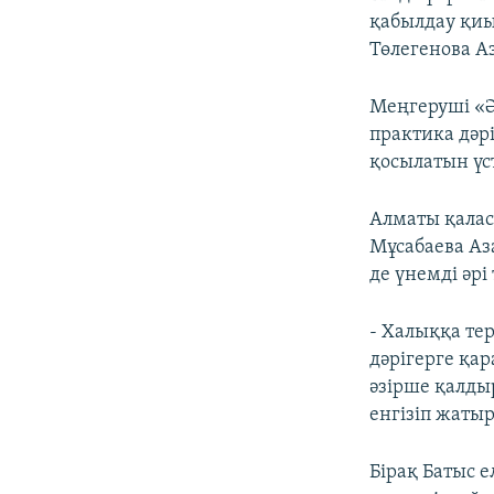
қабылдау қиын
Төлегенова А
Меңгеруші «Ә
практика дәрі
қосылатын үст
Алматы қалас
Мұсабаева Аза
де үнемді әрі
- Халыққа те
дәрігерге қар
әзірше қалды
енгізіп жаты
Бірақ Батыс 