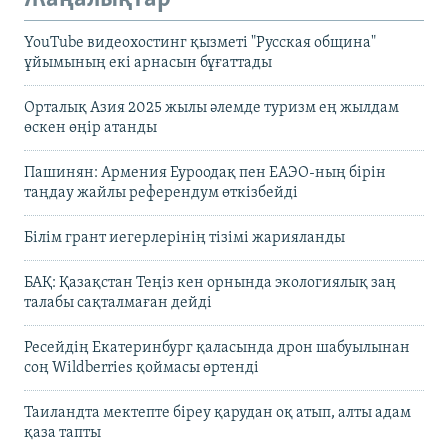
YouTube видеохостинг қызметі "Русская община"
ұйымының екі арнасын бұғаттады
Орталық Азия 2025 жылы әлемде туризм ең жылдам
өскен өңір атанды
Пашинян: Армения Еуроодақ пен ЕАЭО-ның бірін
таңдау жайлы референдум өткізбейді
Білім грант иегерлерінің тізімі жарияланды
БАҚ: Қазақстан Теңіз кен орнында экологиялық заң
талабы сақталмаған дейді
Ресейдің Екатеринбург қаласында дрон шабуылынан
соң Wildberries қоймасы өртенді
Таиландта мектепте біреу қарудан оқ атып, алты адам
қаза тапты