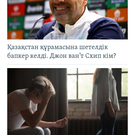
Қазақстан құрамасына шетелдік
бапкер келді. Джон ван’т Схип кім?