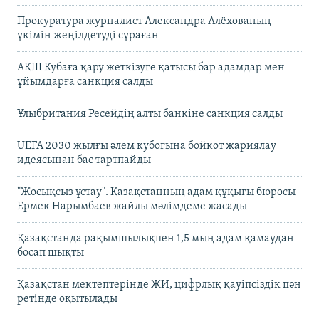
Прокуратура журналист Александра Алёхованың
үкімін жеңілдетуді сұраған
АҚШ Кубаға қару жеткізуге қатысы бар адамдар мен
ұйымдарға санкция салды
Ұлыбритания Ресейдің алты банкіне санкция салды
UEFA 2030 жылғы әлем кубогына бойкот жариялау
идеясынан бас тартпайды
"Жосықсыз ұстау". Қазақстанның адам құқығы бюросы
Ермек Нарымбаев жайлы мәлімдеме жасады
Қазақстанда рақымшылықпен 1,5 мың адам қамаудан
босап шықты
Қазақстан мектептерінде ЖИ, цифрлық қауіпсіздік пән
ретінде оқытылады