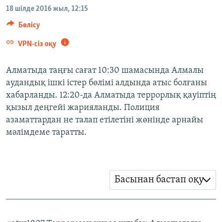
ЖАЗЫЛЫҢЫЗ
18 шілде 2016 жыл, 12:15
Бөлісу
VPN-сіз оқу
Басқа тілдерде
Алматыда таңғы сағат 10:30 шамасында Алмалы
аудандық ішкі істер бөлімі алдында атыс болғаны
хабарланды. 12:20-да Алматыда террорлық қауіптің
қызыл деңгейі жарияланды. Полиция
азаматтардан не талап етілетіні жөнінде арнайы
мәлімдеме таратты.
Басынан бастап оқу