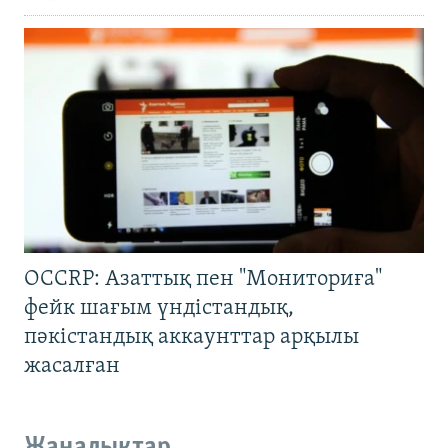
OCCRP: Азаттық пен "Мониториға"
фейк шағым үндістандық,
пәкістандық аккаунттар арқылы
жасалған
Жаңалықтар