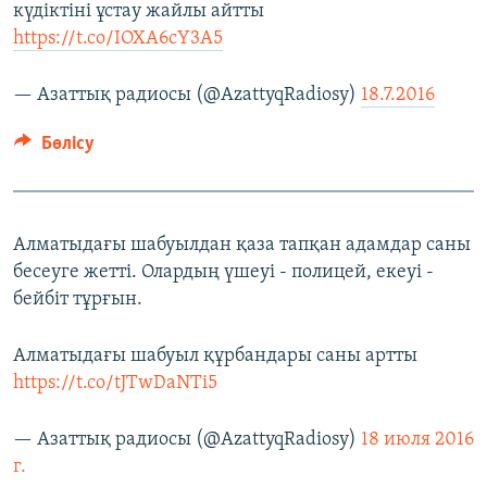
күдіктіні ұстау жайлы айтты
https://t.co/IOXA6cY3A5
— Азаттық радиосы (@AzattyqRadiosy)
18.7.2016
Бөлісу
Алматыдағы шабуылдан қаза тапқан адамдар саны
бесеуге жетті. Олардың үшеуі - полицей, екеуі -
бейбіт тұрғын.
Алматыдағы шабуыл құрбандары саны артты
https://t.co/tJTwDaNTi5
— Азаттық радиосы (@AzattyqRadiosy)
18 июля 2016
г.