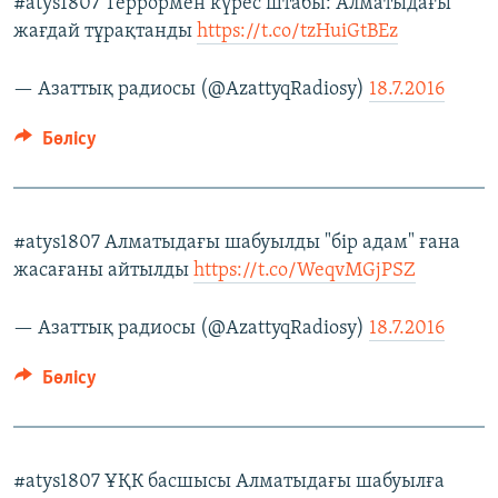
#atys1807 Террормен күрес штабы: Алматыдағы
жағдай тұрақтанды
https://t.co/tzHuiGtBEz
— Азаттық радиосы (@AzattyqRadiosy)
18.7.2016
Бөлісу
#atys1807 Алматыдағы шабуылды "бір адам" ғана
жасағаны айтылды
https://t.co/WeqvMGjPSZ
— Азаттық радиосы (@AzattyqRadiosy)
18.7.2016
Бөлісу
#atys1807 ҰҚК басшысы Алматыдағы шабуылға