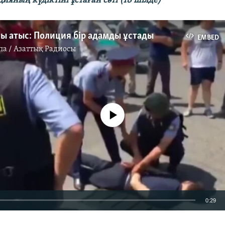
яның күдіктіні ұстаған сәті (18 шілде)
ы атыс: Полиция бір адамды ұстады
EMBED
па / Азаттық Радиосы
No media source currently available
0:29