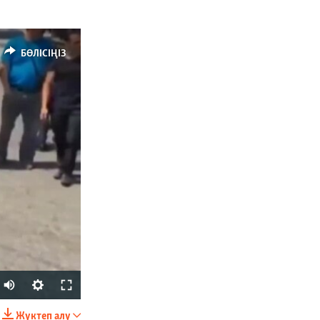
БӨЛІСІҢІЗ
Жүктеп алу