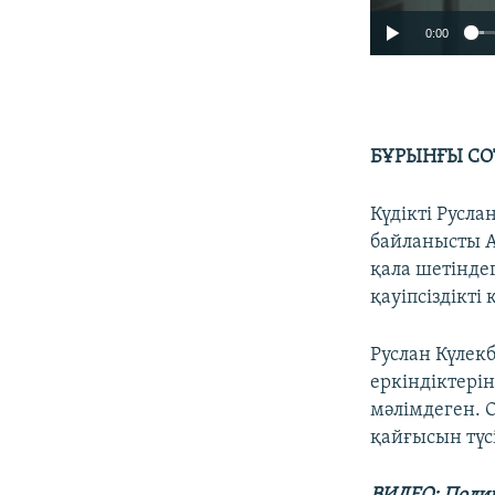
0:00
БҰРЫНҒЫ СО
Күдікті Русл
байланысты А
қала шетіндег
қауіпсіздікті
Руслан Күлекб
еркіндіктері
мәлімдеген. О
қайғысын түсі