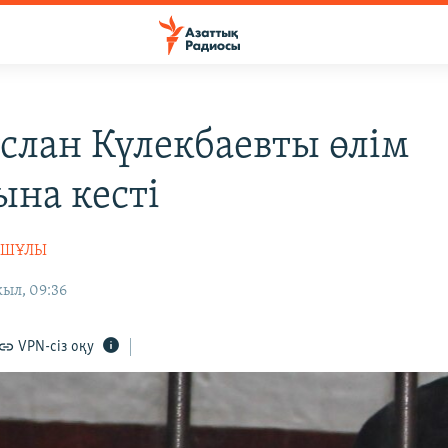
услан Күлекбаевты өлім
ына кесті
АШҰЛЫ
ыл, 09:36
VPN-сіз оқу