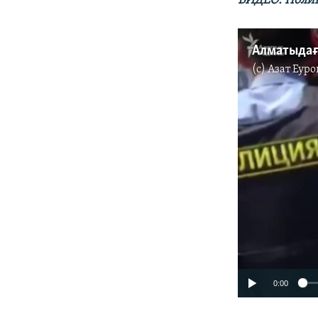
ВИДЕО: Полици
Алматыдағ
(c)
Азат Еуро
0:00