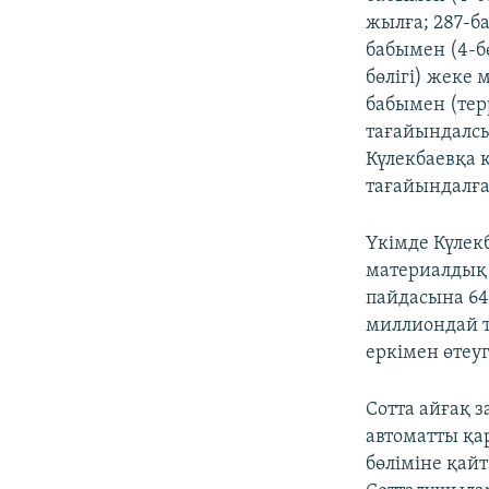
жылға; 287-ба
бабымен (4-бө
бөлігі) жеке 
бабымен (терр
тағайындалсы
Күлекбаевқа 
тағайындалға
Үкімде Күлек
материалдық 
пайдасына 64
миллиондай т
еркімен өтеуг
Сотта айғақ з
автоматты қа
бөліміне қай