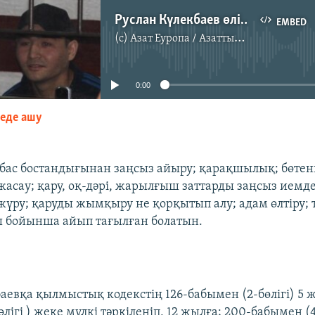
Руслан Күлекбаев өлім жазасына кесілді
EMBED
(c)
Азат Еуропа / Азаттық Радиосы
No media source currently available
0:00
зеде ашу
EMBED
бас бостандығынан заңсыз айыру; қарақшылық; бөтенн
жасау; қару, оқ-дәрi, жарылғыш заттарды заңсыз иемде
жүру; қаруды жымқыру не қорқытып алу; адам өлтiру;
ры бойынша айып тағылған болатын.
аевқа қылмыстық кодекстің 126-бабымен (2-бөлігі) 5 ж
лігі ) жеке мүлкі тәркіленіп, 12 жылға; 200-бабымен (4