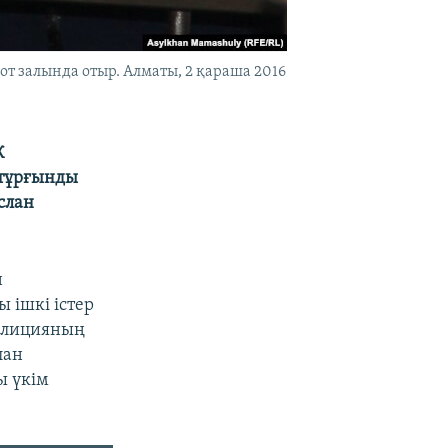
от залында отыр. Алматы, 2 қараша 2016
К
 тұрғынды
слан
н
 ішкі істер
полицияның
лан
ы үкім