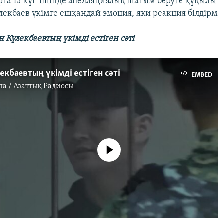
ға 15 күн ішінде апелляциялық шағым беруге құқылы
үлекбаев үкімге ешқандай эмоция, яки реакция білдірм
 Күлекбаевтың үкімді естіген сәті
екбаевтың үкімді естіген сәті
EMBED
па / Азаттық Радиосы
No media source currently available