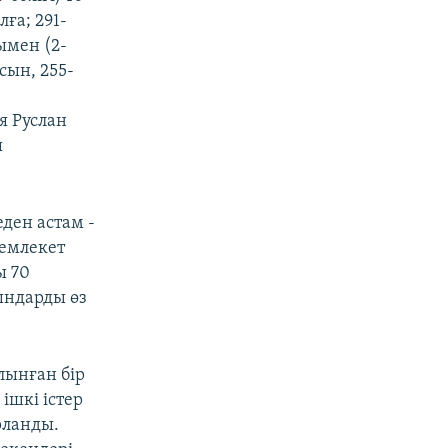
лға; 291-
бымен (2-
сын, 255-
я Руслан
ы
ден астам -
мемлекет
ы 70
ындарды өз
алынған бір
ішкі істер
рланды.