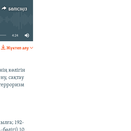
БӨЛІСІҢІЗ
4:24
Жүктеп алу
БӨЛІСІҢІЗ
ің көлігін
ну, сақтау
 терроризм
ылға; 192-
-бөлігі) 10