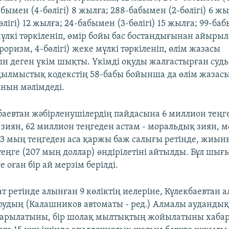
бымен (4-бөлігі) 8 жылға; 288-бабымен (2-бөлігі) 6 жы
лігі) 12 жылға; 24-бабымен (3-бөлігі) 15 жылға; 99-ба
мүлкі тәркіленіп, өмір бойы бас бостандығынан айырыл
оризм, 4-бөлігі) жеке мүлкі тәркіленіп, өлім жазасы
н деген үкім шықты. Үкімді оқуды жалғастырған судь
қылмыстық кодекстің 58-бабы бойынша да өлім жазас
нын мәлімдеді.
баевтан жәбірленушілердің пайдасына 6 миллион теңге
зиян, 62 миллион теңгеден астам - моральдық зиян, 
3 мың теңгеден аса қаржы баж салығы ретінде, жиын
еңге (207 мың доллар) өндірілетіні айтылды. Бұл шығ
е оған бір ай мерзім берілді.
ат ретінде алынған 9 көліктің иелеріне, Күлекбаевтан 
рудың (Калашников автоматы - ред.) Алмалы аудандық 
тарылатыны, бір шолақ мылтықтың жойылатыны хаба