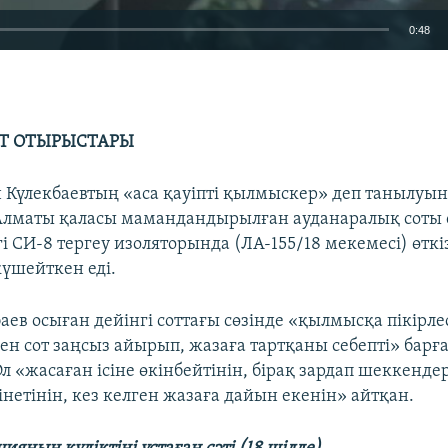
0:48
EMBED
Т ОТЫРЫСТАРЫ
ан Күлекбаевтың «аса қауіпті қылмыскер» деп танылуы
лматы қаласы мамандандырылған ауданаралық соты с
і СИ-8 тергеу изоляторында (ЛА-155/18 мекемесі) өткіз
 күшейткен еді.
аев осыған дейінгі соттағы сөзінде «қылмысқа пікірле
нен сот заңсыз айырып, жазаға тартқаны себепті» бар
л «жасаған ісіне өкінбейтінін, бірақ зардап шеккенде
нетінін, кез келген жазаға дайын екенін» айтқан.