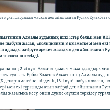
де күнгі шабуылды жасады деп айыпталған Руслан Күлекбаев с
лматының Алмалы аудандық ішкі істер бөлімі мен ҰҚ
не шабуыл жасап, «полицияның 8 қызметкері мен екі
 үш адамды өлтіруге әрекет жасады» деп айыпталған Ру
м жазасына кесілді.
рашаның 2-сі күні Алматы қаласы мамандандырылға
соты судьясы Ербол Болатов Алматының Алмалы ауданы
ҚК департаментіне шілденің 18-і күні шабуыл жасап, 
ері мен екі тұрғынды атып өлтірді деп айыпталған Рус
өлім жазасына кесу, оның дүние-мүлкін тәркілеу турал