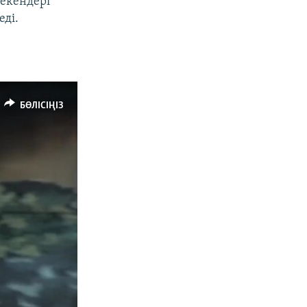
 екендері
еді.
БӨЛІСІҢІЗ