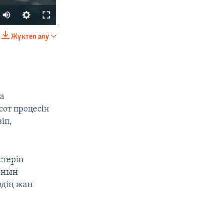
Жүктеп алу
БӨЛІСІҢІЗ
на
от процесін
іп,
px
width
стерін
ғанын
рдің жан