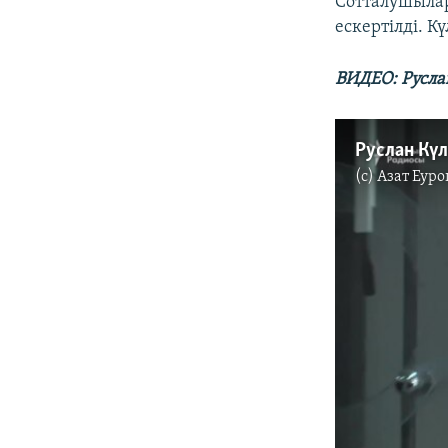
Сотталушылар
ескертілді. К
ВИДЕО: Руслан
Руслан Күл
(c)
Азат Еуро