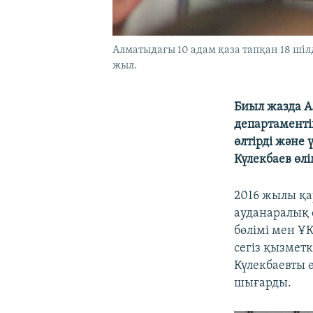
Алматыдағы 10 адам қаза тапқан 18 шіл
жыл.
Биыл жазда А
департаменті
өлтірді және
Күлекбаев өлі
2016 жылы қа
ауданаралық 
бөлімі мен Ұ
сегіз қызметк
Күлекбаевты 
шығарды.