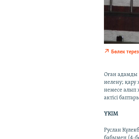
Бөлек тере
Оған адамды 
иелену; қару 
немесе алып 
актісі бапта
ҮКІМ
Руслан Күлекб
бабымен (4-бө