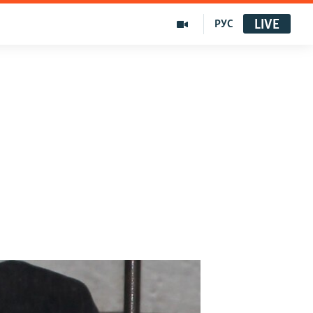
LIVE
РУС