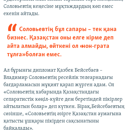
Соловьевтің кеңесіне мұқтаждардың көп емес
екенін айтады.
Соловьевтің бұл сапары – тек қана
бизнес. Қазақстан оны елге кірме деп
айта алмайды, өйткені ол «нон-грата
тұлға» болған емес.
Ал бұрынғы дипломат Қазбек Бейсебаев –
Владимир Соловьевтің ресейлік телеарнадағы
бағдарламасын мұқият қарап жүрген адам. Ол
«Соловьевтің хабарында Қазақстандағы
сепаратистік көңіл-күйге дем беретіндей пікірлер
айтылатын болар» деп күткен. Бірақ,Бейсебаевтың
сөзінше, «Соловьевтің әзірге Қазақстан аумағына
қатысты ұшқары пікірден сақсынатыны
байқалады».