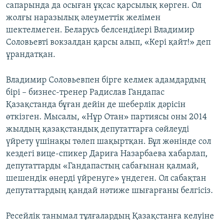
сапарында да осыған ұқсас қарсылық көрген. Ол
жолғы наразылық әлеуметтік желімен
шектелмеген. Беларусь белсенділері Владимир
Соловьевті вокзалдан қарсы алып, «Кері қайт!» деп
ұрандатқан.
Владимир Соловьевпен бірге келмек адамдардың
бірі – бизнес-тренер Радислав Гандапас
Қазақстанда бұған дейін де шеберлік дәрісін
өткізген. Мысалы, «Нұр Отан» партиясы оны 2014
жылдың қазақстандық депутаттарға сөйлеуді
үйрету үшінақы төлеп шақыртқан. Бұл жөнінде сол
кездегі вице-спикер Дариға Назарбаева хабарлап,
депутаттарды «Гандапастың сабағынан қалмай,
шешендік өнерді үйренуге» үндеген. Ол сабақтан
депутаттардың қандай нәтиже шығарғаны белгісіз.
Ресейлік танымал тұлғалардың Қазақстанға келуіне