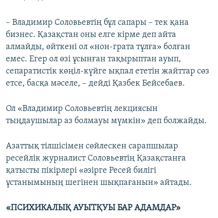
– Владимир Соловьевтің бұл сапары – тек қана
бизнес. Қазақстан оны елге кірме деп айта
алмайды, өйткені ол «нон-грата тұлға» болған
емес. Егер ол өзі ұсынған тақырыптан ауып,
сепаратистік көңіл-күйге ықпал ететін жайттар сөз
етсе, басқа мәселе, – дейді Қазбек Бейсебаев.
Ол «Владимир Соловьевтің лекциясын
тыңдаушылар аз болмауы мүмкін» деп болжайды.
Азаттық тілшісімен сөйлескен сарапшылар
ресейлік журналист Соловьевтің Қазақстанға
қатысты пікірлері «әзірге Ресей билігі
ұстанымының шегінен шықпағанын» айтады.
«ПСИХИКАЛЫҚ АУЫТҚУЫ БАР АДАМДАР»