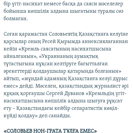
бір үгіт-насихат немесе басқа да саяси мәселелер
бойынша көпшілік алдына шығатыны туралы сөз
болмаған.
Соған қарамастан Соловьевтің Қазақстанға келуіне
қарсылар оның Ресей Қырымда аннексиялағаннан
кейін «Кремль саясатының насихатшысына
айналғанын», «Украинаның аумақтық
тұтастығына нұқсан келтіруге бағытталған
әрекеттерді қолдаушылар қатарында болғанын»
айтып, «мұндай адамның Қазақстанға келуі дұрыс
емес» дейді. Мәселен, қазақстандық журналист әрі
құқық қорғаушы Сергей Дуванов «Кремльдің үгіт-
насихатшысына көпшілік алдына шығуға рұқсат
ету – Қазақстандағы кейбір сепаратистік көңіл-
күйді қолдау» деп санайды.
«СОЛОВЬЕВ НОН-ГРАТА ТҰЛҒА ЕМЕС»