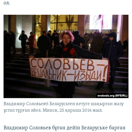
ол.
Владимир Соловьевті Беларусьтен кетуге шақырған жазу
ұстап тұрған әйел. Минск, 25 қараша 2016 жыл.
Владимир Соловьев бұған дейін Беларуське барған