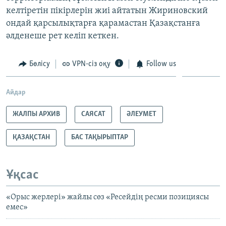
келтіретін пікірлерін жиі айтатын Жириновский
ондай қарсылықтарға қарамастан Қазақстанға
әлденеше рет келіп кеткен.
Бөлісу
VPN-сіз оқу
Follow us
Айдар
ЖАЛПЫ АРХИВ
САЯСАТ
ӘЛЕУМЕТ
ҚАЗАҚСТАН
БАС ТАҚЫРЫПТАР
Ұқсас
«Орыс жерлері» жайлы сөз «Ресейдің ресми позициясы
емес»