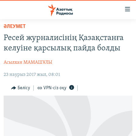
Accessibility
links
Skip
ӘЛЕУМЕТ
to
ЖАҢАЛЫҚТАР
Ресей журналисінің Қазақстанға
main
САЯСАТ
content
келуіне қарсылық пайда болды
AZATTYQTV
Skip
to
Асылхан МАМАШҰЛЫ
ҚАҢТАР ОҚИҒАСЫ
main
23 наурыз 2017 жыл, 08:01
АДАМ ҚҰҚЫҚТАРЫ
Navigation
Skip
ӘЛЕУМЕТ
Бөлісу
VPN-сіз оқу
to
ӘЛЕМ
Search
АРНАЙЫ ЖОБАЛАР
Русский