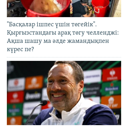
"Басқалар ішпес үшін төгейік".
Қырғызстандағы арақ төгу челленджі:
Ақша шашу ма әлде жамандықпен
күрес пе?