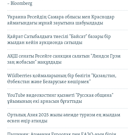
– Bloomberg
Украина Ресейдің Самара облысы мен Краснодар
аймағындағы мұнай зауытына шабуылдады
Қайрат Сатыбалдыға тиесілі "Байсат" базары бір
жылдан кейін аукционда сатылды
АҚШ сенаты Ресейге санкция салатын "Линдси Грэм
заң жобасын" мақұлдады
Wildberries қоймаларының бір бөлігін "Қазақстан,
Өзбекстан және Беларуське көшірмек"
YouTube видеохостинг қызметі "Русская община"
ұйымының екі арнасын бұғаттады
Орталық Азия 2025 жылы әлемде туризм ең жылдам
өскен өңір атанды
Пашинян: Армения Еуроодақ пен ЕАЭО-ның бірін