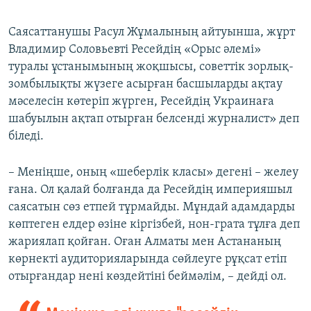
Саясаттанушы Расул Жұмалының айтуынша, жұрт
Владимир Соловьевті Ресейдің «Орыс әлемі»
туралы ұстанымының жоқшысы, советтік зорлық-
зомбылықты жүзеге асырған басшыларды ақтау
мәселесін көтеріп жүрген, Ресейдің Украинаға
шабуылын ақтап отырған белсенді журналист» деп
біледі.
– Меніңше, оның «шеберлік класы» дегені – желеу
ғана. Ол қалай болғанда да Ресейдің империяшыл
саясатын сөз етпей тұрмайды. Мұндай адамдарды
көптеген елдер өзіне кіргізбей, нон-грата тұлға деп
жариялап қойған. Оған Алматы мен Астананың
көрнекті аудиторияларында сөйлеуге рұқсат етіп
отырғандар нені көздейтіні беймәлім, – дейді ол.