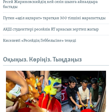
Ресей Жириновскийдің кей сөзін шынға айналдыра
бастады
Путин «әділ ақпарат» таратқан 300 тілшіні марапаттады
АҚШ студенттері ресейлік RT арнасын зерттеп жатыр
Киселевті «Ресейдің Геббельсіне» теңеді
Оқыңыз. Көріңіз. Тыңдаңыз