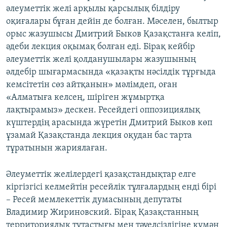
әлеуметтік желі арқылы қарсылық білдіру
оқиғалары бұған дейін де болған. Мәселен, былтыр
орыс жазушысы Дмитрий Быков Қазақстанға келіп,
әдеби лекция оқымақ болған еді. Бірақ кейбір
әлеуметтік желі қолданушылары жазушының
әлдебір шығармасында «қазақты нәсілдік тұрғыда
кемсітетін сөз айтқанын» мәлімдеп, оған
«Алматыға келсең, шіріген жұмыртқа
лақтырамыз» дескен. Ресейдегі оппозициялық
күштердің арасында жүретін Дмитрий Быков көп
ұзамай Қазақстанда лекция оқудан бас тарта
тұратынын жариялаған.
Әлеуметтік желілердегі қазақстандықтар елге
кіргізгісі келмейтін ресейлік тұлғалардың енді бірі
– Ресей мемлекеттік думасының депутаты
Владимир Жириновский. Бірақ Қазақстанның
территориялық тұтастығы мен тәуелсіздігіне күмән