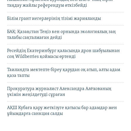
таңдау жайлы референдум өткізбейді
Білім грант иегерлерінің тізімі жарияланды
БАҚ: Қазақстан Теңіз кен орнында экологиялық заң
талабы сақталмаған дейді
Ресейдің Екатеринбург қаласында дрон шабуылынан
соң Wildberries қоймасы өртенді
Таиландта мектепте біреу қарудан оқ атып, алты адам
қаза тапты
Прокуратура журналист Александра Алёхованың
үкімін жеңілдетуді сұраған
АҚШ Кубаға қару жеткізуге қатысы бар адамдар мен
ұйымдарға санкция салды