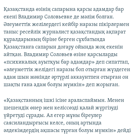
Қазақстанда өзінің сапарына қарсы адамдар бар
екені Владимир Соловьевке де мәлім болған.
Әлеуметтік желілердегі кейбір наразы пікірлермен
таныс ресейлік журналист қазақстандық ақпарат
құралдарының біріне берген сұхбатында
Қазақстанға сапарын доғару ойында жоқ екенін
айтқан. Владимир Соловьев өзіне қарсыларды
«психикалық ауытқуы бар адамдар» деп сипаттап,
«әлеуметтік желідегі наразы боп отырған жүздеген
адам шын мәнінде әртүрлі аккаунтпен отырған он
шақты ғана адам болуы мүмкін» деп жорыған.
«Қазақстанның ішкі ісіне араласпаймын. Менен
шешендік өнер мен келіссөзді қалай жүргізуді
үйретуді сұрады. Ал егер мұны біреулер
саясиландырғысы келсе, оның артында
әлдекімдердің ақшасы тұрған болуы мүмкін» дейді