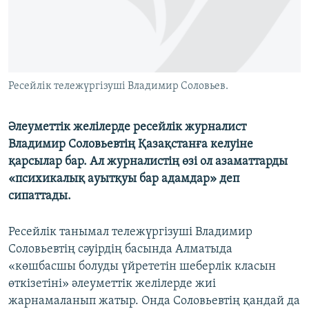
ЖАЗЫЛЫҢЫЗ
Басқа тілдерде
Ресейлік тележүргізуші Владимир Соловьев.
Әлеуметтік желілерде ресейлік журналист
Владимир Соловьевтің Қазақстанға келуіне
қарсылар бар. Ал журналистің өзі ол азаматтарды
«психикалық ауытқуы бар адамдар» деп
сипаттады.
Ресейлік танымал тележүргізуші Владимир
Соловьевтің сәуірдің басында Алматыда
«көшбасшы болуды үйрететін шеберлік класын
өткізетіні» әлеуметтік желілерде жиі
жарнамаланып жатыр. Онда Соловьевтің қандай да