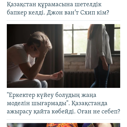
Қазақстан құрамасына шетелдік
бапкер келді. Джон ван’т Схип кім?
"Еркектер күйеу болудың жаңа
моделін шығармады". Қазақстанда
ажырасу қайта көбейді. Оған не себеп?