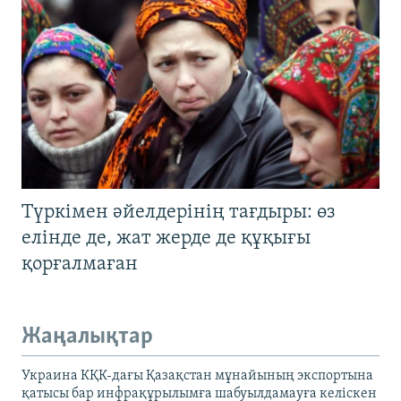
Түркімен әйелдерінің тағдыры: өз
елінде де, жат жерде де құқығы
қорғалмаған
Жаңалықтар
Украина КҚК-дағы Қазақстан мұнайының экспортына
қатысы бар инфрақұрылымға шабуылдамауға келіскен