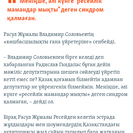
Меніңше, әлі күнге "ресейлік
мамандар мықты" деген синдром
қалмаған.
Расул Жұмалы Владимир Соловьевтің
«көшбасшылықты ғана үйретеріне» сенбейді.
– Владимир Соловьевпен бірге келеді деп
хабарланған Радислав Гандапас бұған дейін
мәжіліс депутаттарына шешен сөйлеуді үйретіп
кетті емес пе? Қазақ қоғамын білмейтін адамнан
депутаттар не үйренгенін білмеймін. Меніңше, әлі
күнге «ресейлік мамандар мықты» деген синдром
қалмаған, – дейді ол.
Бірақ Расул Жұмалы Ресейден келетін эстрада
жұлдыздары мен шоумендердің Қазақстандағы
аудиториясы жыл сайын тарылып бара жатқанын,