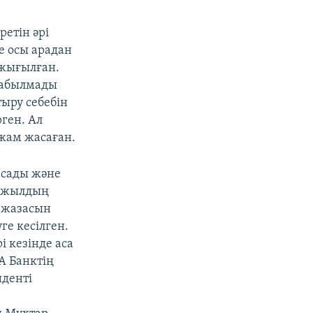
ретін әрі
е осы арадан
 жығылған.
 табылмады
тыру себебін
ген. Ал
жам жасаған.
сады және
0 жылдың
 жазасын
ге кесілген.
і кезінде аса
А Банктің
иденті