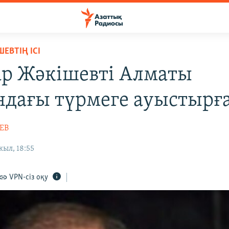
ЕВТІҢ ІСІ
р Жәкішевті Алматы
дағы түрмеге ауыстырғ
ЕВ
ыл, 18:55
VPN-сіз оқу