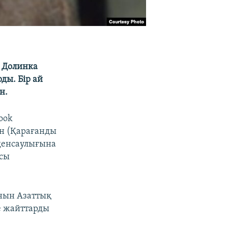
 Долинка
ды. Бір ай
н.
ook
ен (Қарағанды
денсаулығына
ысы
анын Азаттық
ге жайттарды