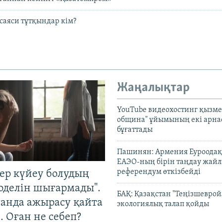
саяси тұтқындар кім?
Жаңалықтар
YouTube видеохостинг қызмет
община" ұйымының екі арн
бұғаттады
Пашинян: Армения Еуроодақ
ЕАЭО-ның бірін таңдау жай
референдум өткізбейді
тер күйеу болудың
оделін шығармады".
БАҚ: Қазақстан "Теңізшеврой
танда ажырасу қайта
экологиялық талап қойды
. Оған не себеп?