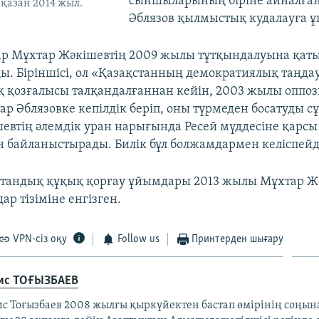
сыншыларының біріне айналға
 қазан 2014 жыл.
Әблязов қылмыстық кудалауға 
р Мұхтар Жәкішевтің 2009 жылы тұтқындалуына қаты
ы. Біріншісі, ол «Қазақстанның демократиялық таңда
 қозғалысы талқандалғаннан кейін, 2003 жылы оппо
р Әблязовке кепілдік беріп, оны түрмеден босатуды сұ
шевтің әлемдік уран нарығында Ресей мүддесіне қарсы
н байланыстырады. Билік бұл болжамдармен келіспейд
стандық құқық қорғау ұйымдары 2013 жылы Мұхтар Ж
ар тізіміне енгізген.
VPN-сіз оқу
Follow us
Принтерден шығару
ис ТОҒЫЗБАЕВ
ис Тоғызбаев 2008 жылғы қыркүйектен бастап өмірінің соңына