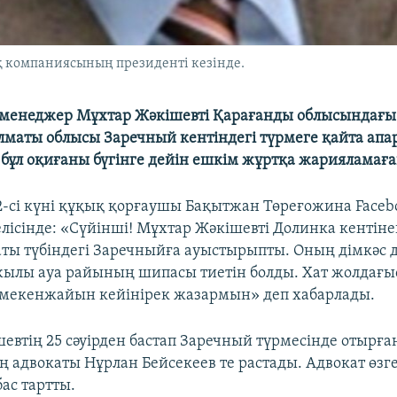
 компаниясының президенті кезінде.
-менеджер Мұхтар Жәкішевті Қарағанды облысындағы
лматы облысы Заречный кентіндегі түрмеге қайта апар
 бұл оқиғаны бүгінге дейін ешкім жұртқа жарияламаға
сі күні құқық қорғаушы Бақытжан Төреғожина Faceb
елісінде: «Сүйінші! Мұхтар Жәкішевті Долинка кентін
ты түбіндегі Заречныйға ауыстырыпты. Оның дімкәс 
ылы ауа райының шипасы тиетін болды. Хат жолдағ
 мекенжайын кейінірек жазармын» деп хабарлады.
евтің 25 сәуірден бастап Заречный түрмесінде отырғ
ың адвокаты Нұрлан Бейсекеев те растады. Адвокат өз
ас тартты.