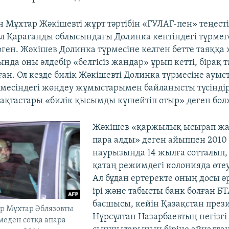
 Мұхтар Жәкішевті жұрт тәртібін «ГУЛАГ-пен» теңесті
л Қарағанды облысындағы Долинка кентіндегі түрмег
рген. Жәкішев Долинка түрмесіне келген бетте таяққа
ында оны әлдебір «белгісіз жандар» ұрып кетті, бірақ
ан. Ол кезде билік Жәкішевті Долинка түрмесіне ауыс
месіндегі жөндеу жұмыстарымен байланысты түсіндір
ақтастары «билік қысымды күшейтіп отыр» деген бол
Жәкішев «қаржылық ысырап жа
пара алды» деген айыппен 201
наурызында 14 жылға сотталып,
қатаң режимдегі колонияда өтеу
Ал бұдан ертеректе оның досы әр
ірі және табысты банк болған БТ
басшысы, кейін Қазақстан през
р Мұхтар Әблязовты
Нұрсұлтан Назарбаевтың негізгі
меден сотқа апара