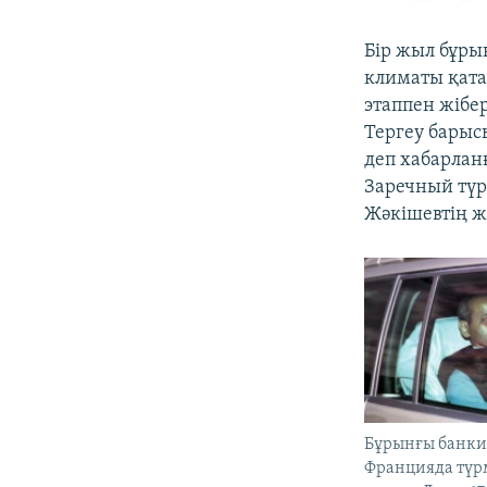
Бір жыл бұрын
климаты қата
этаппен жібе
Тергеу барыс
деп хабарланғ
Заречный түр
Жәкішевтің ж
Бұрынғы банки
Францияда түр