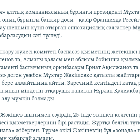
» ұлттық компаниясының бұрынғы президенті Мұхта
 оның бұрынғы банкир досы – қазір Францияда Ресейг
ау шешімін күтіп отырған оппозициялық саясаткер М
барласудың сәті түспеді.
қару жүйесі комитеті баспасөз қызметінің жетекшісі
енов та, Алматы қаласы мен облысы бойынша қылмы
таменті бастығының орынбасары Ернат Ақылжанов та 
» деген уәжбен Мұхтар Жәкішевке қатысты жайттар
бере алмайтынын айтты. Заречный кентіндегі қатаң
ығының міндетін атқарушы капитан Нұрлан Қалиакбар
алу мүмкін болмады.
 Жәкішев шынымен сәуірдің 25-інде этаппен келгенін
есі қызметкерлерінің бірі растады. Жұртқа белгілі тұ
онаға» жіберген. Түрме өкілі Жәкішевтің бұл «зонада»
ын хабарлай алмады.