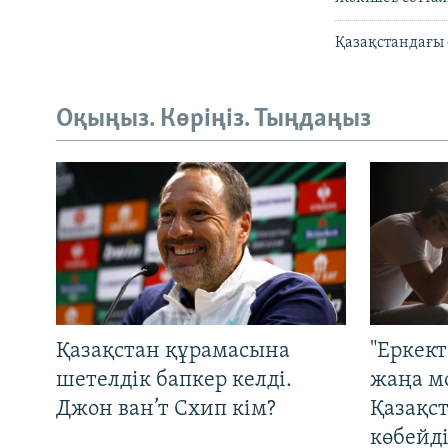
Қазақстандағы 
Оқыңыз. Көріңіз. Тыңдаңыз
Қазақстан құрамасына
"Еркек
шетелдік бапкер келді.
жаңа м
Джон ван’т Схип кім?
Қазақс
көбейді