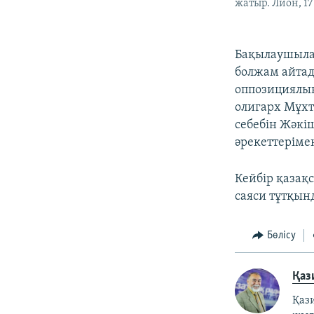
жатыр. Лион, 17
Бақылаушыла
болжам айтад
оппозициялық
олигарх Мұхта
себебін Жәкі
әрекеттеріме
Кейбір қазақ
саяси тұтқынд
Бөлісу
Қаз
Қаз