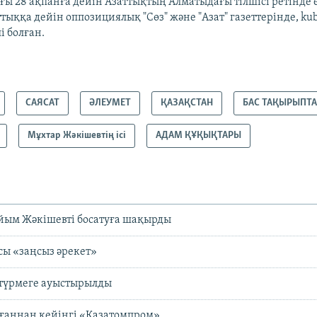
ы 28 ақпанға дейін Азаттықтың Алматыдағы тілшісі ретінде е
тыққа дейін оппозициялық "Сөз" және "Азат" газеттерінде, ku
і болған.
САЯСАТ
ӘЛЕУМЕТ
ҚАЗАҚСТАН
БАС ТАҚЫРЫПТ
Мұхтар Жәкішевтің ісі
АДАМ ҚҰҚЫҚТАРЫ
йым Жәкішевті босатуға шақырды
ы «заңсыз әрекет»
 түрмеге ауыстырылды
лғаннан кейінгі «Қазатомпром»