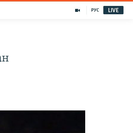
LIVE
РУС
ан