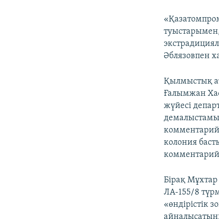
«Қазатомпром
туыстарымен,
экстрадициял
Әблязовпен ха
Қылмыстық ат
Ғалымжан Хас
жүйесі депар
демалыстамыз
комментарий 
колония баст
комментарий 
Бірақ Мұхтар
ЛА-155/8 түрм
«өндірістік з
айналысатын