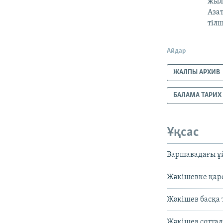
жылғ
Азат
тілш
Айдар
ЖАЛПЫ АРХИВ
БАЛАМА ТАРИХ
Ұқсас
Варшавадағы ұ
Жәкішевке қарс
Жәкішев басқа
Жәкішев сотта