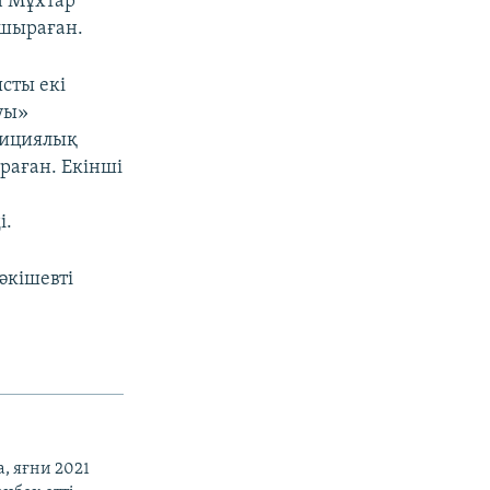
н Мұхтар
ұшыраған.
сты екі
уы»
зициялық
раған. Екінші
і.
әкішевті
, яғни 2021