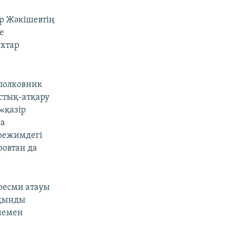
р Жәкішевтің
е
ұхтар
 полковник
стық-атқару
«қазір
ға
 режимдегі
овтан да
 ресми атауы
тқынды
 немен