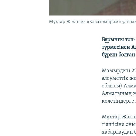
Мұхтар Жәкішев «Қазатомпром» ұлттық
Бұрынғы топ
түрмесінен А
бұрын болған
Мамырдың 22-
әлеуметтік ж
облысы) Алма
Алматының ж
келетіндерге
Мұхтар Жәкіш
тілшісіне он
хабарлаудан б