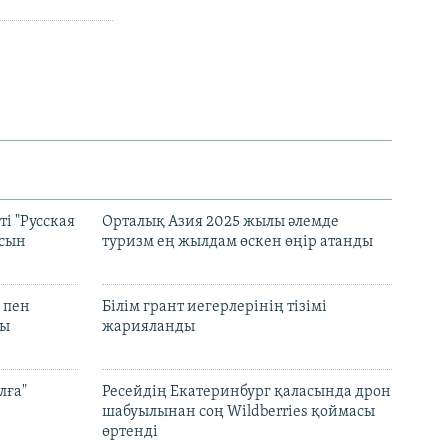
і "Русская
Орталық Азия 2025 жылы әлемде
асын
туризм ең жылдам өскен өңір атанды
 пен
Білім грант иегерлерінің тізімі
лы
жарияланды
лға"
Ресейдің Екатеринбург қаласында дрон
шабуылынан соң Wildberries қоймасы
өртенді