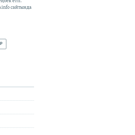
ңбек етті.
b.info сайтында
АР