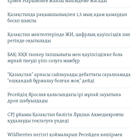
Ермек Нарымбаев жайлы мәлімдеме жасады
Қазақстанда рақымшылықпен 1,5 мың адам қамаудан
босап шықты
Қазақстан мектептерінде ЖИ, цифрлық қауіпсіздік пән
ретінде оқытылады
БАҚ: КҚК танкер тапшылығы мен қауіпсіздікке бола
мұнай тиеуді үзіп-созуға мәжбүр
"Қазақстан" арнасы сайлауалды дебаттағы сауалнамада
"ешқандай бұрмалау болған жоқ" дейді
Ресейдің Ярослав қаласындағы ірі мұнай зауытына
дрон шабуылдады
CPJ ұйымы Қазақстан билігін Лұқпан Ахмедияровты
қудалауды тоқтатуға үндеді
Wildberries негізгі қоймаларын Ресейден көшірмек