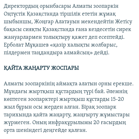
Директордың орынбасары Алматы зоопаркін
Оңтүстік Қазақстанда тіршілік ететін жұмақ
шыбыншы, Жоңғар Алатауын мекендейтін Жетісу
бақасы сияқты Қазақстанда ғана кездесетін сирек
жануарлармен толықтыру қажет деп есептейді.
Ерболат Мұқашев «қазір халықты жолбарыс,
пілдермен таңдандыра алмайсың» дейді.
ҚАЙТА ЖАҢАРТУ ЖОСПАРЫ
Алматы зоопаркінің аймақта алатын орны ерекше.
Мұндағы жыртқыш құстардың түрі бай. Әлемнің
көптеген зоопарктері жыртқыш құстарды 15-20
жыл бұрын осы жерден алған. Бірақ зоопарк
тарихында қайта жаңарту, жаңғырту жұмыстары
жүрмеген. Оның инфрақұрылымы 20 ғасырдың
орта шеніндегі деңгейде қалған.