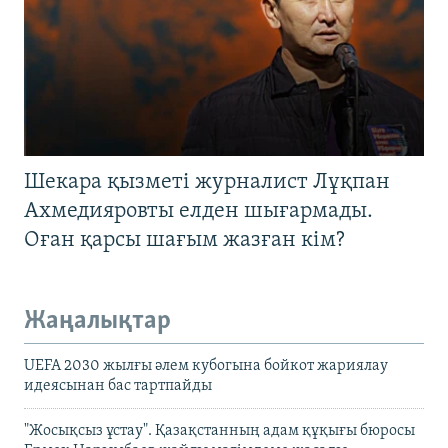
Шекара қызметі журналист Лұқпан
Ахмедияровты елден шығармады.
Оған қарсы шағым жазған кім?
Жаңалықтар
UEFA 2030 жылғы әлем кубогына бойкот жариялау
идеясынан бас тартпайды
"Жосықсыз ұстау". Қазақстанның адам құқығы бюросы