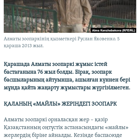
ЖАЗЫЛЫҢЫЗ
Басқа тілдерде
Алматы зоопаркінің қызметкері Руслан Яковенко. 5
қараша 2013 жыл.
Қарашада Алматы зоопаркі жұмыс істей
бастағанына 76 жыл болды. Бірақ, зоопарк
басшыларының айтуынша, ашылған күннен бері
мұнда қайта жаңарту жұмыстары жүргізілмеген.
ҚАЛАНЫҢ «МАЙЛЫ» ЖЕРІНДЕГІ ЗООПАРК
Алматы зоопаркі орналасқан жер – қазір
Қазақстанның оңтүстік астанасындағы «майлы»
жерлердің біріне айналды. Кезінде баспасөзде