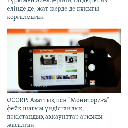
Түркімен әйелдерінің тағдыры: өз
елінде де, жат жерде де құқығы
қорғалмаған
OCCRP: Азаттық пен "Мониториға"
фейк шағым үндістандық,
пәкістандық аккаунттар арқылы
жасалған