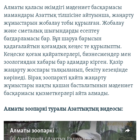
Алматы қаласы әкімдігі мәдениет басқармасы
мамандары Азаттық тілшісіне айтуынша, жаңарту
жұмыстарын жобалау тобы құрылған. Жобалау
және сметалық шығындарды есептеу
бағдарламасы бар. Бұл шаруа барысын
қадағалайтын қоғамдық кеңес те құрылыпты.
Кеңеске қоғам қайраткерлері, бизнесмендер мен
зоологиядан хабары бар адамдар кірген. Қазір
жаңарту жоспары талқыланып, бекіту кезеңінде
көрінеді. Бірақ зоопаркті қайта жаңарту
жұмыстары нақты қашан басталатынын мәдениет
басқармасы қызметкерлері айта алмады.
Алматы зоопаркі туралы Азаттықтың видеосы:
Алматы зоопаркі
(c)
Азат Еуропа / Азаттық Радиосы