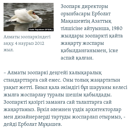
Зоопарк директоры
орынбасары Ерболат
Мақашевтің Азаттық
тілшісіне айтуынша, 1980
жылдары зоопаркті қайта
Алматы зоопаркіндегі
жаңарту жоспары
аққу. 4 наурыз 2012
жыл.
қабылданғанымен, іске
аспай қалған.
– Алматы зоопаркі деңгейі халықаралық
стандарттарға сай емес. Оны толық жаңартатын
уақыт жетті. Биыл қала әкімдігі бұл шаруаны келесі
жылға жоспарлау туралы шешім қабылдады.
Зоопаркті қазіргі заманға сай талаптарға сай
жаңартамыз. Бүкіл әлемнен үздік архитекторлар
мен дизайнерлерді тартуды жоспарлап отырмыз, -
дейді Ерболат Мұқашев.