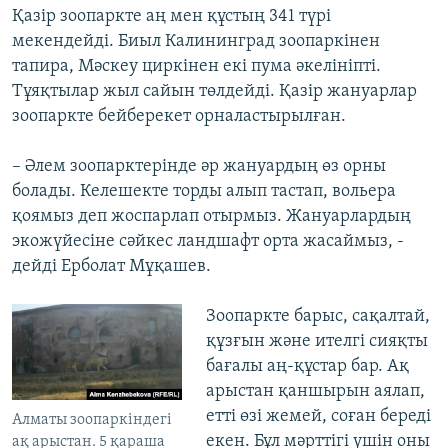
Қазір зоопаркте аң мен құстың 341 түрі
мекендейді. Биыл Калининград зоопаркінен
тапира, Мәскеу циркінен екі пума әкелініпті.
Тұяқтылар жыл сайын төлдейді. Қазір жануарлар
зоопаркте бейберекет орналастырылған.
– Әлем зоопарктерінде әр жануардың өз орны
болады. Келешекте торды алып тастап, вольера
қоямыз деп жоспарлап отырмыз. Жануарлардың
экожүйесіне сәйкес ландшафт орта жасаймыз, -
дейді Ерболат Мұқашев.
Зоопаркте барыс, сақалтай,
құзғын және ителгі сияқты
бағалы аң-құстар бар. Ақ
арыстан қаншырын аялап,
етті өзі жемей, соған береді
Алматы зоопаркіндегі
екен. Бұл мәрттігі үшін оны
ақ арыстан. 5 қараша