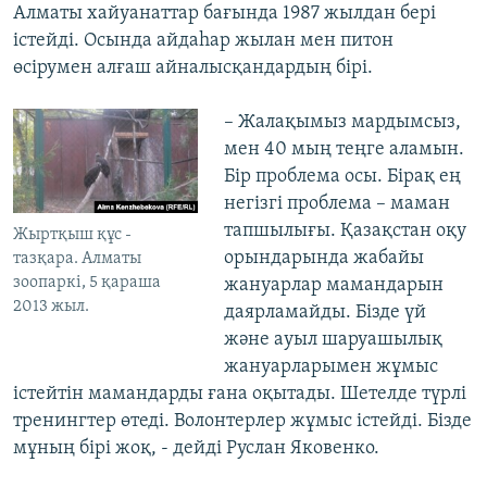
Алматы хайуанаттар бағында 1987 жылдан бері
істейді. Осында айдаһар жылан мен питон
өсірумен алғаш айналысқандардың бірі.
– Жалақымыз мардымсыз,
мен 40 мың теңге аламын.
Бір проблема осы. Бірақ ең
негізгі проблема – маман
тапшылығы. Қазақстан оқу
Жыртқыш құс -
орындарында жабайы
тазқара. Алматы
зоопаркі, 5 қараша
жануарлар мамандарын
2013 жыл.
даярламайды. Бізде үй
және ауыл шаруашылық
жануарларымен жұмыс
істейтін мамандарды ғана оқытады. Шетелде түрлі
тренингтер өтеді. Волонтерлер жұмыс істейді. Бізде
мұның бірі жоқ, - дейді Руслан Яковенко.