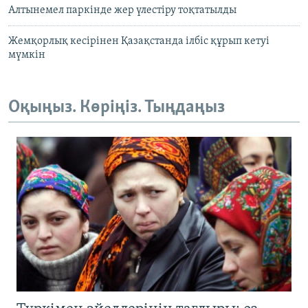
Алтынемел паркінде жер үлестіру тоқтатылды
Жемқорлық кесірінен Қазақстанда ілбіс құрып кетуі
мүмкін
Оқыңыз. Көріңіз. Тыңдаңыз