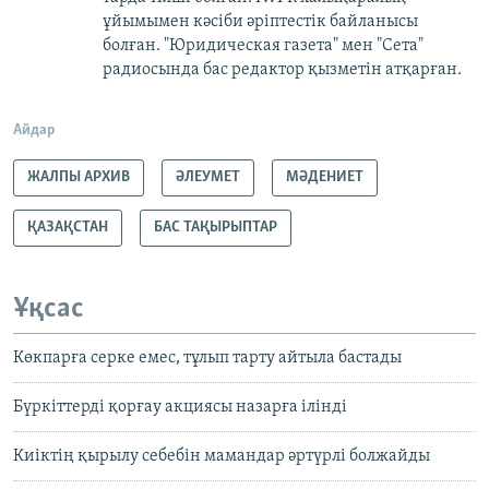
ұйымымен кәсіби әріптестік байланысы
болған. "Юридическая газета" мен "Сета"
радиосында бас редактор қызметін атқарған.​
Айдар
ЖАЛПЫ АРХИВ
ӘЛЕУМЕТ
МӘДЕНИЕТ
ҚАЗАҚСТАН
БАС ТАҚЫРЫПТАР
Ұқсас
Көкпарға серке емес, тұлып тарту айтыла бастады
Бүркіттерді қорғау акциясы назарға ілінді
Киіктің қырылу себебін мамандар әртүрлі болжайды