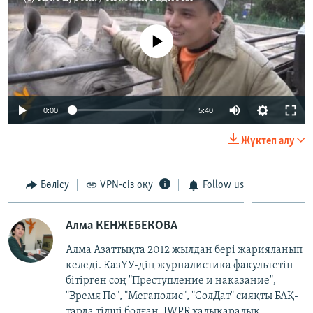
No media source currently available
0:00
5:40
Жүктеп алу
Бөлісу
VPN-сіз оқу
Follow us
Алма КЕНЖЕБЕКОВА
Алма Азаттықта 2012 жылдан бері жарияланып
келеді. ҚазҰУ-дің журналистика факультетін
бітірген соң "Преступление и наказание",
"Время По", "Мегаполис", "СолДат" сияқты БАҚ-
тарда тілші болған. IWPR халықаралық