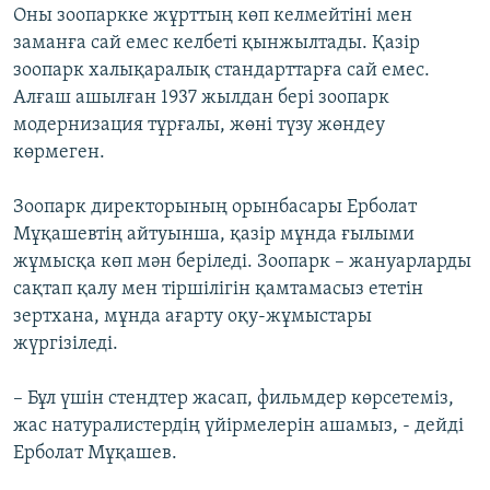
Оны зоопаркке жұрттың көп келмейтіні мен
заманға сай емес келбеті қынжылтады. Қазір
зоопарк халықаралық стандарттарға сай емес.
Алғаш ашылған 1937 жылдан бері зоопарк
модернизация тұрғалы, жөні түзу жөндеу
көрмеген.
Зоопарк директорының орынбасары Ерболат
Мұқашевтің айтуынша, қазір мұнда ғылыми
жұмысқа көп мән беріледі. Зоопарк – жануарларды
сақтап қалу мен тіршілігін қамтамасыз ететін
зертхана, мұнда ағарту оқу-жұмыстары
жүргізіледі.
– Бұл үшін стендтер жасап, фильмдер көрсетеміз,
жас натуралистердің үйірмелерін ашамыз, - дейді
Ерболат Мұқашев.