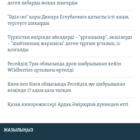
деген хабарды жоққа шығарды
"Әділ сөз" қоры Динара Егеубаеваға қатысты істі ашық
тергеуге шақырды
Түркістан өңірінде әйелдерді – "ұрғашылар", әншілерді
– "шайтанның жаршысы" деген тұрғын ұсталып, іс
қозғалды
Ресейдің Тула облысында дрон шабуылынан кейін
Wildberries орталығы өртенді
Киев пен Киев облысында Ресейдің әуе шабуылынан
кемінде 17 адам қаза тапқан
Қазақ кинорежиссері Ардақ Әмірқұлов дүниеден өтті
ЖАЗЫЛЫҢЫЗ