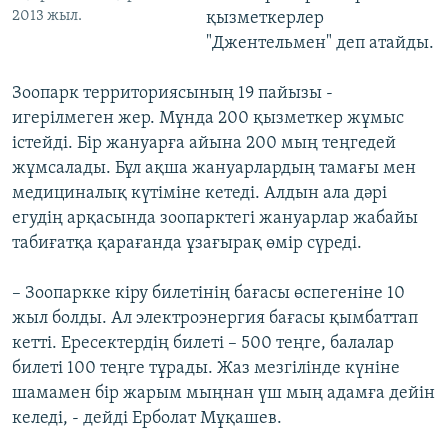
2013 жыл.
қызметкерлер
"Джентельмен" деп атайды.
Зоопарк территориясының 19 пайызы -
игерілмеген жер. Мұнда 200 қызметкер жұмыс
істейді. Бір жануарға айына 200 мың теңгедей
жұмсалады. Бұл ақша жануарлардың тамағы мен
медициналық күтіміне кетеді. Алдын ала дәрі
егудің арқасында зоопарктегі жануарлар жабайы
табиғатқа қарағанда ұзағырақ өмір сүреді.
– Зоопаркке кіру билетінің бағасы өспегеніне 10
жыл болды. Ал электроэнергия бағасы қымбаттап
кетті. Ересектердің билеті – 500 теңге, балалар
билеті 100 теңге тұрады. Жаз мезгілінде күніне
шамамен бір жарым мыңнан үш мың адамға дейін
келеді, - дейді Ерболат Мұқашев.