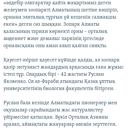
«әлдебір олигархтар қайта жаңартамыз деген
желеумен зоопаркті Алматының шетіне көшіріп,
орнына элиталық тұрғын үй кешенін салмақшы
екен» деген сөз шыққан. Зопарк Алматы
қаласының тарихи көрнекті орны – орталық
мәдениет және демалыс паркінің іргесінде
орналасқаны оны аман алып қалған сияқты.
Қауесет әзірше қауесет күйінде қалды, ал зоопарк
қазір энтузиаст жандардың арқасында ғана жұмыс
істеп тұр. Олардың бірі – 42 жастағы Руслан
Яковенко. Ол әл-Фараби атындағы Қазақ ұлттық
университетінің биология факультетін бітірген.
Руслан бала кезінде Алматыдағы пионерлер мен
оқушылар сарайындағы жас натуралистер
үйірмесіне қатысқан. Бүкіл Орталық Азияны
аралап, аймақтағы жануарлар әлемін зерттеген.