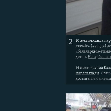
2
10 желтоқсанда пар
«кеміс» («урод») д
«балаларды жетімде
деген.
Назарбаеваны
14 желтоқсанда Қаз
марапаттады
. Оған
достығы пен ынтыма