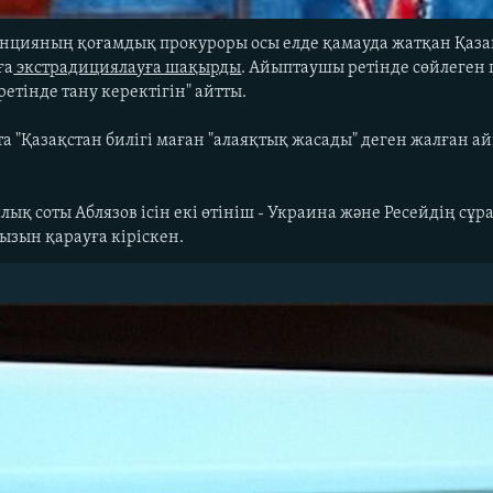
анцияның қоғамдық прокуроры осы елде қамауда жатқан Қаз
ға
экстрадициялауға шақырды
. Айыптаушы ретінде сөйлеген
ретінде тану керектігін" айтты.
а "Қазақстан билігі маған "алаяқтық жасады" деген жалған айы
ық соты Аблязов ісін екі өтініш - Украина және Ресейдің сұ
ызын қарауға кіріскен.