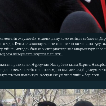
ламенттің әлеуметтік-мәдени даму комитетінде сөйлеген Дар
еп атады. Бұны ол «жастарға ерте жыныстық қатынасқа түсу с
р үйіне, мүгедек балалар интернаттарына апарып тұру керек.
ң сөзі интернетте жұртты тіксінтті.
ақстан президенті Нұрсұлтан Назарбаев қызы Дариға Назарб
 орден «мемлекеттік және қоғамдық қызметі, елдің әлеуметт
қтастығын нығайтуға қосқан елеулі үлесі үшін» берілген.