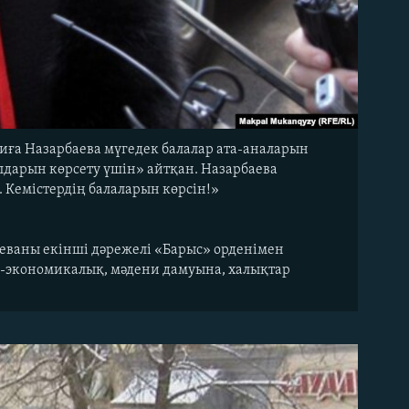
иға Назарбаева мүгедек балалар ата-аналарын
алдарын көрсету үшін» айтқан. Назарбаева
 Кемістердің балаларын көрсін!»
аеваны екінші дәрежелі «Барыс» орденімен
ік-экономикалық, мәдени дамуына, халықтар