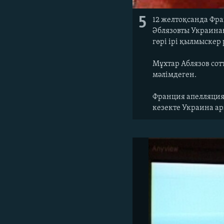
5
12 желтоқсанда Фр
Әблязовты Украина
гөрі ірі қылмыскер 
Мұхтар Аблязов сотт
мәлімдеген.
Франция апелляциял
кезекте Украина ар