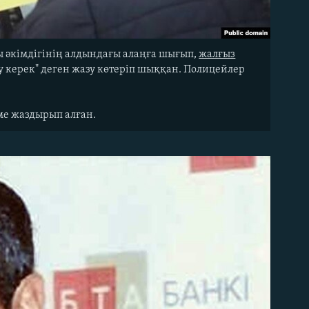
ы әкімдігінің алдындағы алаңға шығып,
жалғыз
ру керек" деген жазу көтеріп шыққан. Полицейлер
еме жаздырып алған.