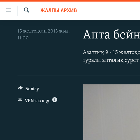
Accessibility
ЖАЛПЫ АРХИВ
links
İздеу
Skip
ЖАҢАЛЫҚТАР
15 желтоқсан 2013 жыл,
Апта бейн
to
11:00
САЯСАТ
main
content
AZATTYQTV
Азаттық 9 - 15 желто
Skip
туралы апталық сурет
ҚАҢТАР ОҚИҒАСЫ
to
main
АДАМ ҚҰҚЫҚТАРЫ
Navigation
ӘЛЕУМЕТ
Skip
Бөлісу
to
ӘЛЕМ
VPN-сіз оқу
Search
АРНАЙЫ ЖОБАЛАР