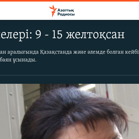
елері: 9 - 15 желтоқсан
қсан аралығында Қазақстанда және әлемде болған кейб
 баян ұсынады.