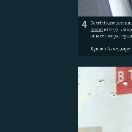
4
Белгілі қазақстан
пикет
өткізді. Ол 
оны сол жерде тұт
Лұқпан Ахмедьяровт