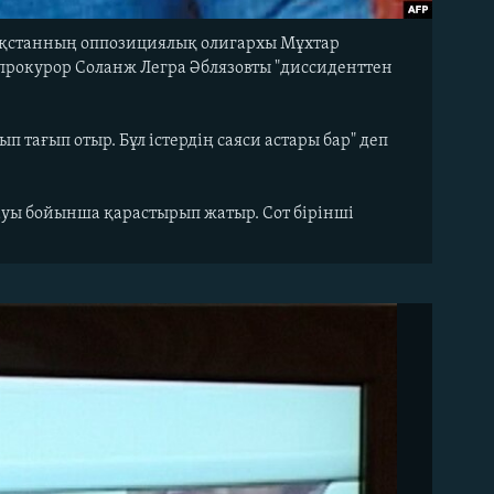
ақстанның оппозициялық олигархы Мұхтар
 прокурор Соланж Легра Әблязовты "диссиденттен
п тағып отыр. Бұл істердің саяси астары бар" деп
рауы бойынша қарастырып жатыр. Сот бірінші