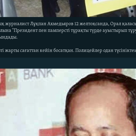
дық журналист Лұқпан Ахмедьяров 12 желтоқсанда, Орал қалас
қолына "Президент пен памперсті тұрақты түрде ауыстырып тұ
қындады.
і жарты сағаттан кейін босатқан. Полицейлер одан түсінікт