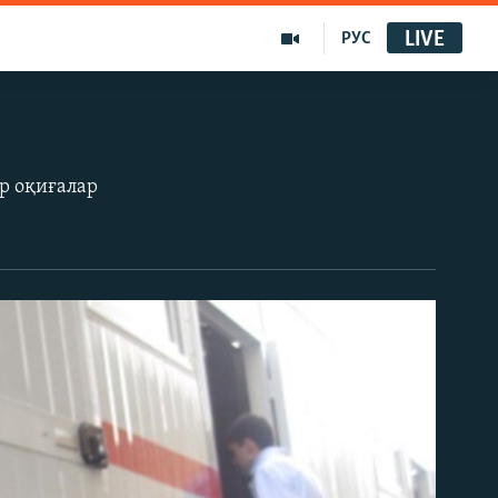
LIVE
РУС
ір оқиғалар