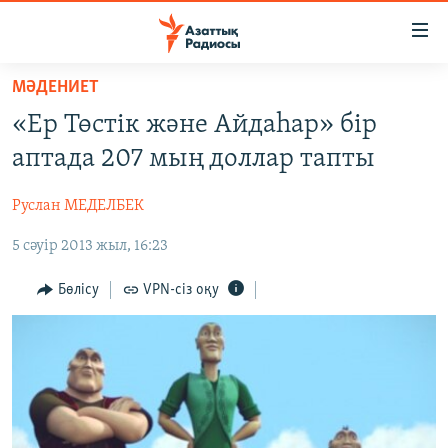
Accessibility
links
Skip
МӘДЕНИЕТ
to
ЖАҢАЛЫҚТАР
«Ер Төстік және Айдаһар» бір
main
САЯСАТ
content
аптада 207 мың доллар тапты
AZATTYQTV
Skip
to
Руслан МЕДЕЛБЕК
ҚАҢТАР ОҚИҒАСЫ
main
5 сәуір 2013 жыл, 16:23
АДАМ ҚҰҚЫҚТАРЫ
Navigation
Skip
ӘЛЕУМЕТ
Бөлісу
VPN-сіз оқу
to
ӘЛЕМ
Search
АРНАЙЫ ЖОБАЛАР
Русский