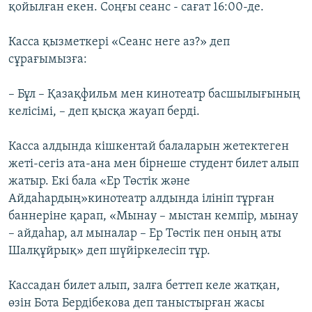
қойылған екен. Соңғы сеанс - сағат 16:00-де.
Касса қызметкері «Сеанс неге аз?» деп
сұрағымызға:
– Бұл – Қазақфильм мен кинотеатр басшылығының
келісімі, – деп қысқа жауап берді.
Касса алдында кішкентай балаларын жетектеген
жеті-сегіз ата-ана мен бірнеше студент билет алып
жатыр. Екі бала «Ер Төстік және
Айдаһардың»кинотеатр алдында ілініп тұрған
баннеріне қарап, «Мынау – мыстан кемпір, мынау
– айдаһар, ал мыналар – Ер Төстік пен оның аты
Шалқұйрық» деп шүйіркелесіп тұр.
Кассадан билет алып, залға беттеп келе жатқан,
өзін Бота Бердібекова деп таныстырған жасы