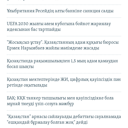
Ұлыбритания Ресейдің алты банкіне санкция салды
UEFA 2030 жылғы әлем кубогына бойкот жариялау
идеясынан бас тартпайды
"Жосықсыз ұстау". Қазақстанның адам құқығы бюросы
Ермек Нарымбаев жайлы мәлімдеме жасады
Қазақстанда рақымшылықпен 1,5 мың адам қамаудан
босап шықты
Қазақстан мектептерінде ЖИ, цифрлық қауіпсіздік пән
ретінде оқытылады
БАҚ: КҚК танкер тапшылығы мен қауіпсіздікке бола
мұнай тиеуді үзіп-созуға мәжбүр
"Қазақстан" арнасы сайлауалды дебаттағы сауалнамада
"ешқандай бұрмалау болған жоқ" дейді