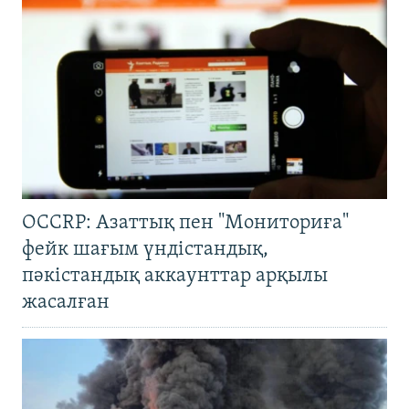
OCCRP: Азаттық пен "Мониториға"
фейк шағым үндістандық,
пәкістандық аккаунттар арқылы
жасалған