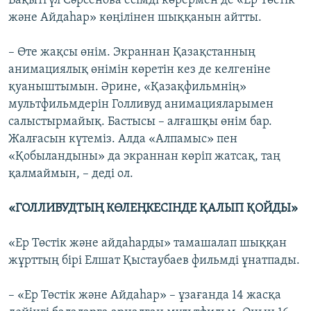
Бақытгүл Сәрсенова есімді көрермен де «Ер Төстік
және Айдаһар» көңілінен шыққанын айтты.
– Өте жақсы өнім. Экраннан Қазақстанның
анимациялық өнімін көретін кез де келгеніне
қуаныштымын. Әрине, «Қазақфильмнің»
мультфильмдерін Голливуд анимацияларымен
салыстырмайық. Бастысы – алғашқы өнім бар.
Жалғасын күтеміз. Алда «Алпамыс» пен
«Қобыландыны» да экраннан көріп жатсақ, таң
қалмаймын, – деді ол.
«ГОЛЛИВУДТЫҢ КӨЛЕҢКЕСІНДЕ ҚАЛЫП ҚОЙДЫ»
«Ер Төстік және айдаһарды» тамашалап шыққан
жұрттың бірі Елшат Қыстаубаев фильмді ұнатпады.
– «Ер Төстік және Айдаһар» – ұзағанда 14 жасқа