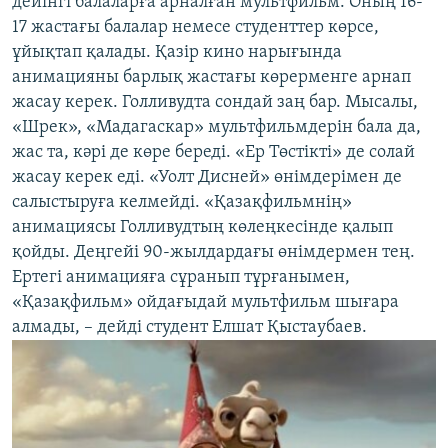
дейінгі балаларға арналған мультфильм. Оның 16-
17 жастағы балалар немесе студенттер көрсе,
ұйықтап қалады. Қазір кино нарығында
анимацияны барлық жастағы көрерменге арнап
жасау керек. Голливудта сондай заң бар. Мысалы,
«Шрек», «Мадагаскар» мультфильмдерін бала да,
жас та, кәрі де көре береді. «Ер Төстікті» де солай
жасау керек еді. «Уолт Дисней» өнімдерімен де
салыстыруға келмейді. «Қазақфильмнің»
анимациясы Голливудтың көлеңкесінде қалып
қойды. Деңгейі 90-жылдардағы өнімдермен тең.
Ертегі анимацияға сұранып тұрғанымен,
«Қазақфильм» ойдағыдай мультфильм шығара
алмады, – дейді студент Елшат Қыстаубаев.