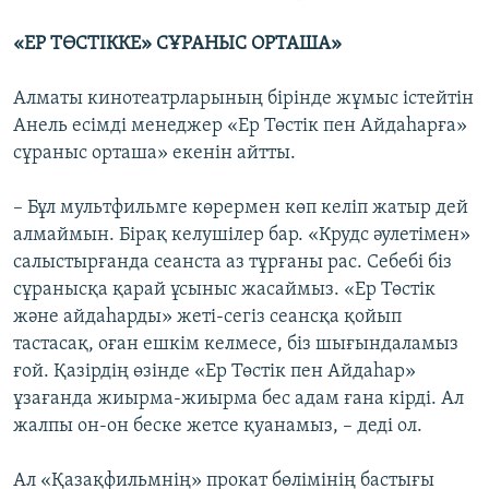
«ЕР ТӨСТІККЕ» СҰРАНЫС ОРТАША»
Алматы кинотеатрларының бірінде жұмыс істейтін
Анель есімді менеджер «Ер Төстік пен Айдаһарға»
сұраныс орташа» екенін айтты.
– Бұл мультфильмге көрермен көп келіп жатыр дей
алмаймын. Бірақ келушілер бар. «Крудс әулетімен»
салыстырғанда сеанста аз тұрғаны рас. Себебі біз
сұранысқа қарай ұсыныс жасаймыз. «Ер Төстік
және айдаһарды» жеті-сегіз сеансқа қойып
тастасақ, оған ешкім келмесе, біз шығындаламыз
ғой. Қазірдің өзінде «Ер Төстік пен Айдаһар»
ұзағанда жиырма-жиырма бес адам ғана кірді. Ал
жалпы он-он беске жетсе қуанамыз, – деді ол.
Ал «Қазақфильмнің» прокат бөлімінің бастығы