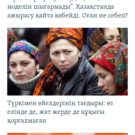
моделін шығармады". Қазақстанда
ажырасу қайта көбейді. Оған не себеп?
Түркімен әйелдерінің тағдыры: өз
елінде де, жат жерде де құқығы
қорғалмаған