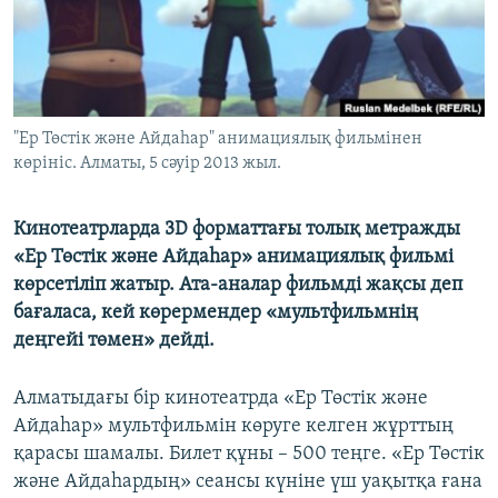
ЖАЗЫЛЫҢЫЗ
Басқа тілдерде
"Ер Төстік және Айдаһар" анимациялық фильмінен
көрініс. Алматы, 5 сәуір 2013 жыл.
Кинотеатрларда 3D форматтағы толық метражды
«Ер Төстік және Айдаһар» анимациялық фильмі
көрсетіліп жатыр. Ата-аналар фильмді жақсы деп
бағаласа, кей көрермендер «мультфильмнің
деңгейі төмен» дейді.
Алматыдағы бір кинотеатрда «Ер Төстік және
Айдаһар» мультфильмін көруге келген жұрттың
қарасы шамалы. Билет құны – 500 теңге. «Ер Төстік
және Айдаһардың» сеансы күніне үш уақытқа ғана