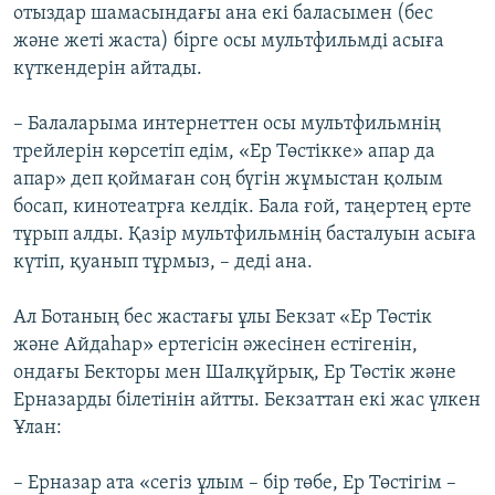
отыздар шамасындағы ана екі баласымен (бес
және жеті жаста) бірге осы мультфильмді асыға
күткендерін айтады.
– Балаларыма интернеттен осы мультфильмнің
трейлерін көрсетіп едім, «Ер Төстікке» апар да
апар» деп қоймаған соң бүгін жұмыстан қолым
босап, кинотеатрға келдік. Бала ғой, таңертең ерте
тұрып алды. Қазір мультфильмнің басталуын асыға
күтіп, қуанып тұрмыз, – деді ана.
Ал Ботаның бес жастағы ұлы Бекзат «Ер Төстік
және Айдаһар» ертегісін әжесінен естігенін,
ондағы Бекторы мен Шалқұйрық, Ер Төстік және
Ерназарды білетінін айтты. Бекзаттан екі жас үлкен
Ұлан:
– Ерназар ата «сегіз ұлым – бір төбе, Ер Төстігім –