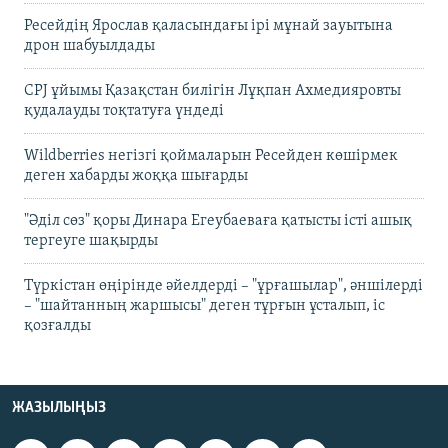
Ресейдің Ярослав қаласындағы ірі мұнай зауытына
дрон шабуылдады
CPJ ұйымы Қазақстан билігін Лұқпан Ахмедияровты
қудалауды тоқтатуға үндеді
Wildberries негізгі қоймаларын Ресейден көшірмек
деген хабарды жоққа шығарды
"Әділ сөз" қоры Динара Егеубаеваға қатысты істі ашық
тергеуге шақырды
Түркістан өңірінде әйелдерді – "ұрғашылар", әншілерді
– "шайтанның жаршысы" деген тұрғын ұсталып, іс
қозғалды
ЖАЗЫЛЫҢЫЗ