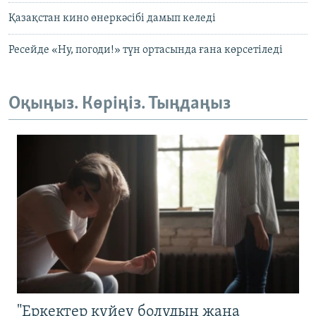
Қазақстан кино өнеркәсібі дамып келеді
Ресейде «Ну, погоди!» түн ортасында ғана көрсетіледі
Оқыңыз. Көріңіз. Тыңдаңыз
"Еркектер күйеу болудың жаңа