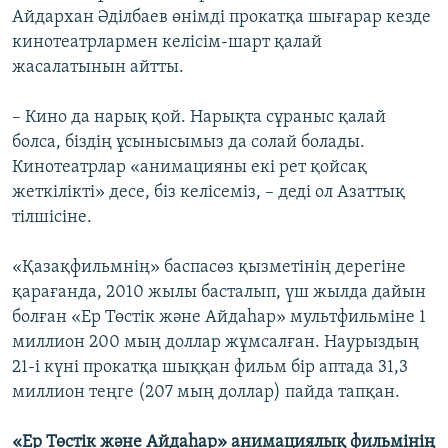
Айдархан Әділбаев өнімді прокатқа шығарар кезде
кинотеатрлармен келісім-шарт қалай
жасалатынын айтты.
– Кино да нарық қой. Нарықта сұраныс қалай
болса, біздің ұсынысымыз да солай болады.
Кинотеатрлар «анимацияны екі рет қойсақ
жеткілікті» десе, біз келісеміз, – деді ол Азаттық
тілшісіне.
«Қазақфильмнің» баспасөз қызметінің дерегіне
қарағанда, 2010 жылы басталып, үш жылда дайын
болған «Ер Төстік және Айдаһар» мультфильміне 1
миллион 200 мың доллар жұмсалған. Наурыздың
21-і күні прокатқа шыққан фильм бір аптада 31,3
миллион теңге (207 мың доллар) пайда тапқан.
«Ер Төстік және Айдаһар» анимациялық фильмінің