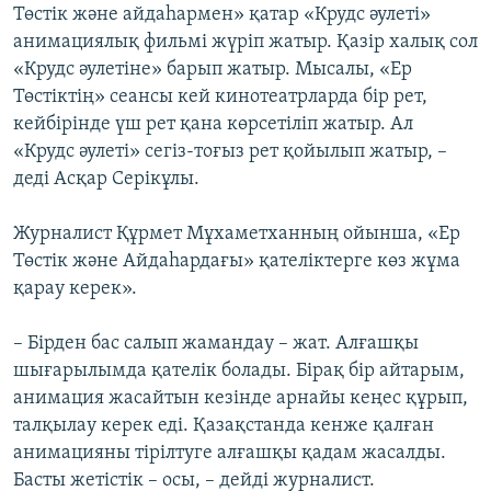
Төстік және айдаһармен» қатар «Крудс әулеті»
анимациялық фильмі жүріп жатыр. Қазір халық сол
«Крудс әулетіне» барып жатыр. Мысалы, «Ер
Төстіктің» сеансы кей кинотеатрларда бір рет,
кейбірінде үш рет қана көрсетіліп жатыр. Ал
«Крудс әулеті» сегіз-тоғыз рет қойылып жатыр, –
деді Асқар Серікұлы.
Журналист Құрмет Мұхаметханның ойынша, «Ер
Төстік және Айдаһардағы» қателіктерге көз жұма
қарау керек».
– Бірден бас салып жамандау – жат. Алғашқы
шығарылымда қателік болады. Бірақ бір айтарым,
анимация жасайтын кезінде арнайы кеңес құрып,
талқылау керек еді. Қазақстанда кенже қалған
анимацияны тірілтуге алғашқы қадам жасалды.
Басты жетістік – осы, – дейді журналист.