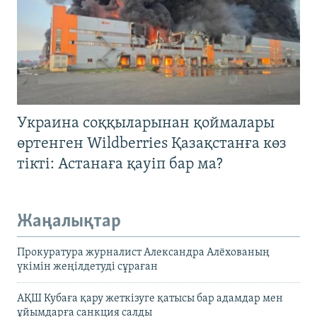
Украина соққыларынан қоймалары
өртенген Wildberries Қазақстанға көз
тікті: Астанаға қауіп бар ма?
Жаңалықтар
Прокуратура журналист Александра Алёхованың
үкімін жеңілдетуді сұраған
АҚШ Кубаға қару жеткізуге қатысы бар адамдар мен
ұйымдарға санкция салды