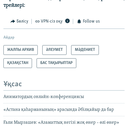
трейлері:
Бөлісу
VPN-сіз оқу
Follow us
Айдар
ЖАЛПЫ АРХИВ
ӘЛЕУМЕТ
МӘДЕНИЕТ
ҚАЗАҚСТАН
БАС ТАҚЫРЫПТАР
Ұқсас
Аниматордың онлайн-конференциясы
«Астана қаһарманының» арасында Әбілқайыр да бар
Ғали Мырзашев: «Азаматтық негізі жоқ өнер – өлі өнер»