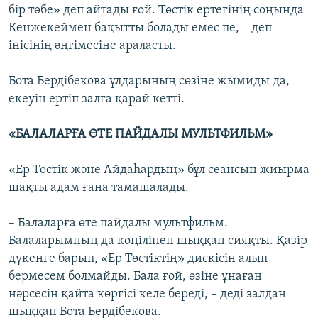
бір төбе» деп айтады ғой. Төстік ертегінің соңында
Кенжекеймен бақытты болады емес пе, – деп
інісінің әңгімесіне араласты.
Бота Бердібекова ұлдарының сөзіне жымиды да,
екеуін ертіп залға қарай кетті.
«БАЛАЛАРҒА ӨТЕ ПАЙДАЛЫ МУЛЬТФИЛЬМ»
«Ер Төстік және Айдаһардың» бұл сеансын жиырма
шақты адам ғана тамашалады.
– Балаларға өте пайдалы мультфильм.
Балаларымның да көңілінен шыққан сияқты. Қазір
дүкенге барып, «Ер Төстіктің» дискісін алып
бермесем болмайды. Бала ғой, өзіне ұнаған
нәрсесін қайта көргісі келе береді, – деді залдан
шыққан Бота Бердібекова.