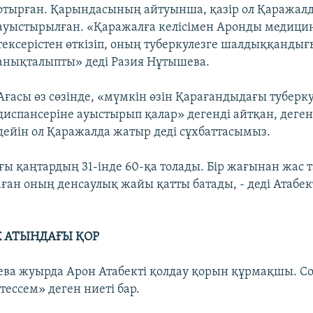
отырған. Қарындасының айтуынша, қазір ол Қаражал
ауыстырылған. «Қаражалға келісімен Аронды медици
тексерістен өткізіп, оның туберкулезге шалдыққандығ
анықталыпты» деді Разия Нұтышева.
Ағасы өз сөзінде, «мүмкін өзін Қарағандыдағы туберк
диспансеріне ауыстырып қалар» дегенді айтқан, деген
дейін ол Қаражалда жатыр деді сұхбаттасымыз.
ғы қаңтардың 31-інде 60-қа толады. Бір жағынан жас т
ған оның денсаулық жайы қатты батады, - деді Атабек
К АТЫНДАҒЫ ҚОР
ва жуырда Арон Атабекті қолдау қорын құрмақшы. С
тессем» деген ниеті бар.