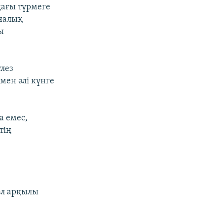
дағы түрмеге
налық
ы
улез
мен әлі күнге
а емес,
тің
ол арқылы