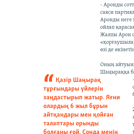
- Аронды сот
саяси партиял
Аронды неге і
ойлап қараса
Жалпы Арон с
«қорғаушылар
өзі де өкінеті
Оның айтуынш
Шаңыраққа б
Қазір Шаңырақ
тұрғындары үйлерін
заңдастырып жатыр. Яғни
олардың 6 жыл бұрын
айтқандары мен қойған
талаптары орынды
болғаны ғой. Сонда менің