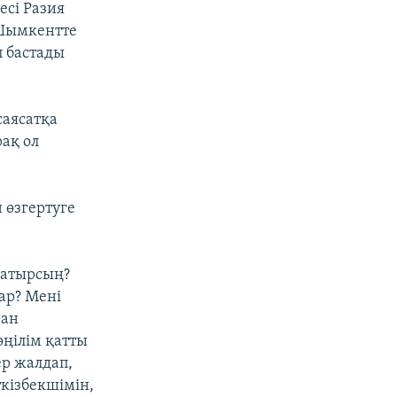
есі Разия
 Шымкентте
п бастады
саясатқа
ақ ол
 өзгертуге
 жатырсың?
ар? Мені
нан
өңілім қатты
ер жалдап,
кізбекшімін,