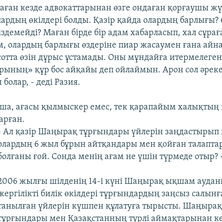
таған кезде адвокаттарынан өзге ондаған қорғаушы ж
ардың өкілдері болды. Қазір қайда олардың барлығы? 
здемейді? Маған бірде бір адам хабарласып, хал сұрағ
м, олардың барлығы өздеріне пиар жасаумен ғана айн
отта өзін дұрыс ұстамады. Оны мұндайға итермелеге
ының» құр бос айқайы деп ойлаймын. Арон сол әрекет
н болар, - деді Разия.
а, ағасы қылмыскер емес, тек қарапайым халықтың
арған.
- Ал қазір Шаңырақ тұрғындары үйлерін заңдастырып
олардың 6 жыл бұрын айтқандары мен қойған талапт
болғаны ғой. Сонда менің ағам не үшін түрмеде отыр? -
2006 жылғы шілденің 14-і күні Шаңырақ ықшам ауда
жергілікті билік өкілдері тұрғындардың заңсыз салынғ
танылған үйлерін күшпен құлатуға тырысты. Шаңыра
тұрғындары мен Қазақстанның түрлі аймақтарынан к