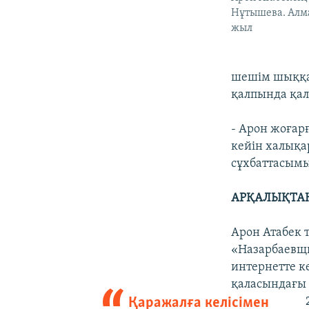
Нұтышева. Алма
жыл
шешім шыққа
қалпында қал
- Арон жоғар
кейін халықа
сұхбаттасымы
АРҚАЛЫҚТАН
Арон Атабек 
«Назарбаевщи
интернетте к
қаласындағы 
Қаражалға келісімен