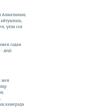
лы Алматының
ң айтуынша,
, үкім сол
енмен содан
- деді
ы мен
Олар
ық
.
дық камерада