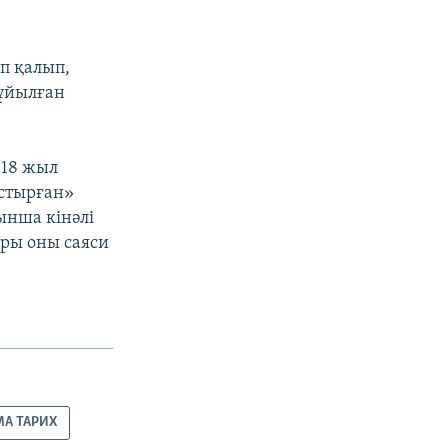
іп қалып,
ұйылған
 18 жыл
астырған»
ынша кінәлі
ары оны саяси
МА ТАРИХ