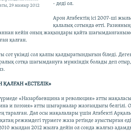
- деді ол.
ты, 29 мамыр 2012
Арон Атабектің ісі 2007-ші жы
қалалық сотында өтті. Разияны
ннан кейін оның жақындары қайта шағымданғанымен
ған қалған.
ғы сот үкімді сол қалпы қалдыратындығын біледі. Дег
ралық сотқа шағымдануға мүмкіндік болады деп отыр, 
з.
 ҚАЛҒАН «ЕСТЕЛІК»
түрмеде «Назарбаевщина и революция» атты мақалас
на и поэзия» атты шығармалар жазғандығы белгілі. 
ең таралған. Дәл осы мақалалары үшін Атабекті Арқал
қатаң режимдегі түрмеге жаза ретінде ауыстырған еді
2010 жылдан 2012 жылға дейін ол сонда жалғыз адам