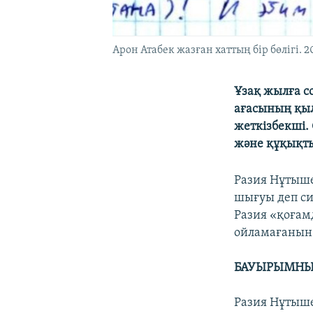
Арон Атабек жазған хаттың бір бөлігі. 
Ұзақ жылға с
ағасының қыл
жеткізбекші.
және құқықты
Разия Нұтыше
шығуы деп си
Разия «қоғам
ойламағанын
БАУЫРЫМНЫ
Разия Нұтыше