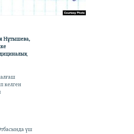
ия Нұтышева,
кке
едициналық
 алғаш
п келген
ш
 Отбасында үш