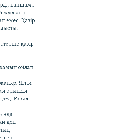
үрді, қаншама
6 жыл өтті
ан емес. Қазір
алысты.
н
теріне қазір
 қамын ойлап
 жатыр. Яғни
ары орынды
 деді Разия.
нында
ан деп
қтың
елген