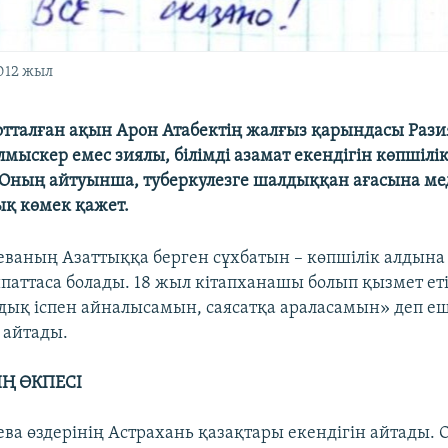
2012 жыл
отталған ақын Арон Атабектің жалғыз қарындасы Раз
мыскер емес зиялы, білімді азамат екендігін көпшілі
 Оның айтуынша, туберкулезге шалдыққан ағасына м
қ көмек қажет.
ваның Азаттыққа берген сұхбатын – көпшілік алдына
паттаса болады. 18 жыл кітапханашы болып қызмет еті
дық іспен айналысамын, саясатқа араласамын» деп е
 айтады.
Ң ӨКПЕСІ
ва өздерінің Астрахань қазақтары екендігін айтады.