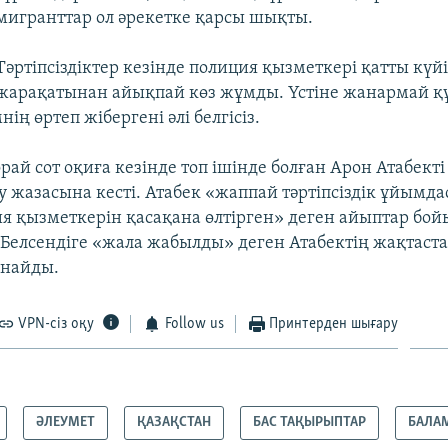
мигранттар ол әрекетке қарсы шықты.
Тәртіпсіздіктер кезінде полиция қызметкері қатты күй
жарақатынан айықпай көз жұмды. Үстіне жанармай қ
нің өртеп жібергені әлі белгісіз.
рай сот оқиға кезінде топ ішінде болған Арон Атабекті
у жазасына кесті. Атабек «жаппай тәртіпсіздік ұйымд
я қызметкерін қасақана өлтірген» деген айыптар бой
 Белсендіге «жала жабылды» деген Атабектің жақтаст
анайды.
VPN-сіз оқу
Follow us
Принтерден шығару
ӘЛЕУМЕТ
ҚАЗАҚСТАН
БАС ТАҚЫРЫПТАР
БАЛА