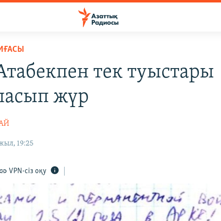
ИҒАСЫ
Атабекпен тек туыстары
ласып жүр
ТАЙ
жыл, 19:25
VPN-сіз оқу