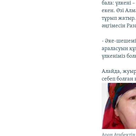
бала: үлкені 
екен. Өзі Ал
тұрып жатыр.
әңгімесін Раз
- Әке-шешемі
араласуын құ
үлкеніміз бол
Алайда, жуыр
себеп болған 
Арон Атабекті