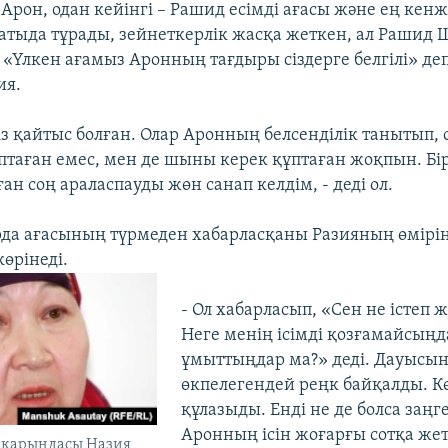
– Арон, одан кейінгі – Рашид есімді ағасы және ең кенж
матыда тұрады, зейнеткерлік жасқа жеткен, ал Рашид
 «Үлкен ағамыз Аронның тағдыры сіздерге белгілі» де
ия.
з қайтыс болған. Олар Аронның белсенділік танытып, 
птаған емес, мен де шыны керек құптаған жоқпын. Бір
ған соң араласпауды жөн санап келдім, - деді ол.
да ағасының түрмеден хабарласқаны Разияның өмірін
көрінеді.
- Ол хабарласып, «Сен не істеп
Неге менің ісімді қозғамайсыңд
ұмыттыңдар ма?» деді. Дауысы
өкпелегендей реңк байқалды. К
құлазыды. Енді не де болса заңг
Аронның ісін жоғарғы сотқа жет
ң қарындасы Назия