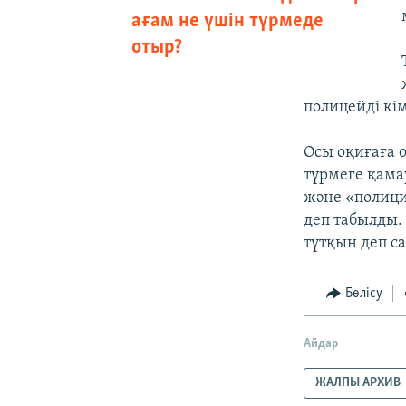
ағам не үшін түрмеде
отыр?
полицейді кім
Осы оқиғаға о
түрмеге қама
және «полици
деп табылды.
тұтқын деп с
Бөлісу
Айдар
ЖАЛПЫ АРХИВ