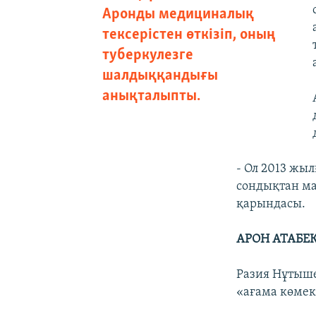
Аронды медициналық
тексерістен өткізіп, оның
туберкулезге
шалдыққандығы
анықталыпты.
- Ол 2013 жыл
сондықтан ма
қарындасы.
АРОН АТАБЕ
Разия Нұтыше
«ағама көмек