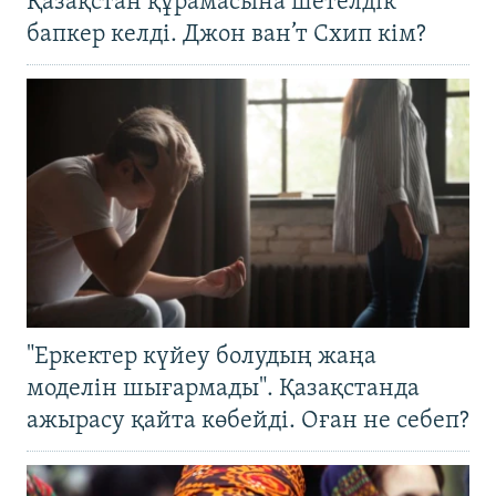
Қазақстан құрамасына шетелдік
бапкер келді. Джон ван’т Схип кім?
"Еркектер күйеу болудың жаңа
моделін шығармады". Қазақстанда
ажырасу қайта көбейді. Оған не себеп?