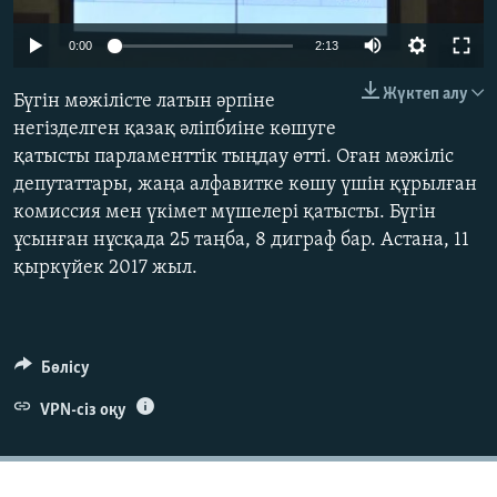
ЖАЗЫЛЫҢЫЗ
0:00
2:13
Жүктеп алу
Бүгін мәжілісте латын әрпіне
Басқа тілдерде
негізделген қазақ әліпбиіне көшуге
қатысты парламенттік тыңдау өтті. Оған мәжіліс
депутаттары, жаңа алфавитке көшу үшін құрылған
комиссия мен үкімет мүшелері қатысты. Бүгін
ұсынған нұсқада 25 таңба, 8 диграф бар. Астана, 11
қыркүйек 2017 жыл.
Бөлісу
VPN-сіз оқу