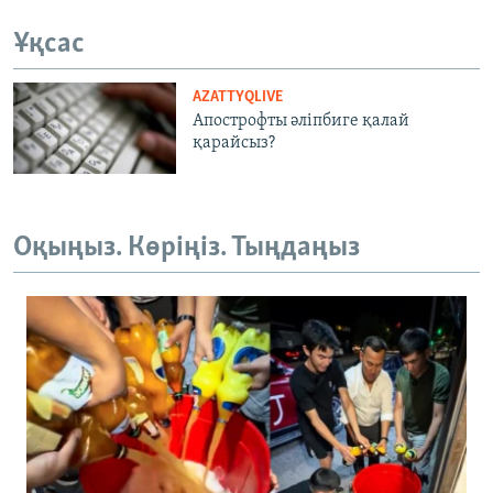
Ұқсас
AZATTYQLIVE
Апострофты әліпбиге қалай
қарайсыз?
Оқыңыз. Көріңіз. Тыңдаңыз