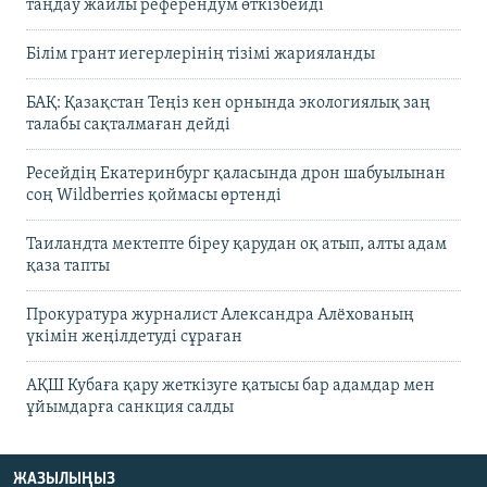
таңдау жайлы референдум өткізбейді
Білім грант иегерлерінің тізімі жарияланды
БАҚ: Қазақстан Теңіз кен орнында экологиялық заң
талабы сақталмаған дейді
Ресейдің Екатеринбург қаласында дрон шабуылынан
соң Wildberries қоймасы өртенді
Таиландта мектепте біреу қарудан оқ атып, алты адам
қаза тапты
Прокуратура журналист Александра Алёхованың
үкімін жеңілдетуді сұраған
АҚШ Кубаға қару жеткізуге қатысы бар адамдар мен
ұйымдарға санкция салды
ЖАЗЫЛЫҢЫЗ