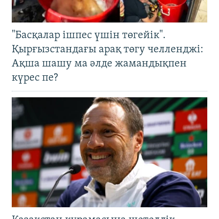
"Басқалар ішпес үшін төгейік".
Қырғызстандағы арақ төгу челленджі:
Ақша шашу ма әлде жамандықпен
күрес пе?