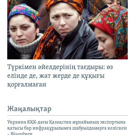
Түркімен әйелдерінің тағдыры: өз
елінде де, жат жерде де құқығы
қорғалмаған
Жаңалықтар
Украина КҚК-дағы Қазақстан мұнайының экспортына
қатысы бар инфрақұрылымға шабуылдамауға келіскен
– Bloomberg