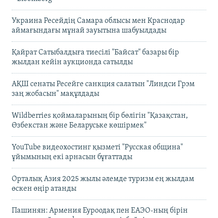
Украина Ресейдің Самара облысы мен Краснодар
аймағындағы мұнай зауытына шабуылдады
Қайрат Сатыбалдыға тиесілі "Байсат" базары бір
жылдан кейін аукционда сатылды
АҚШ сенаты Ресейге санкция салатын "Линдси Грэм
заң жобасын" мақұлдады
Wildberries қоймаларының бір бөлігін "Қазақстан,
Өзбекстан және Беларуське көшірмек"
YouTube видеохостинг қызметі "Русская община"
ұйымының екі арнасын бұғаттады
Орталық Азия 2025 жылы әлемде туризм ең жылдам
өскен өңір атанды
Пашинян: Армения Еуроодақ пен ЕАЭО-ның бірін