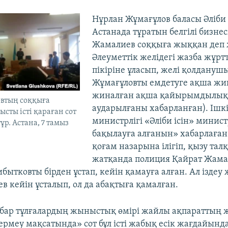
Нұрлан Жұмағұлов баласы Әліби
Астанада тұратын белгілі бизне
Жамалиев соққыға жыққан деп 
Әлеуметтік желідегі жазба жұр
пікіріне ұласып, желі қолдануш
Жұмағұловты емдетуге ақша жи
жиналған ақша қайырымдылық
овтың соққыға
аударылғаны хабарланған). Ішкі
сты істі қараған сот
министрлігі «Әліби ісін» минист
р. Астана, 7 тамыз
бақылауға алғанын» хабарлаған.
қоғам назарына ілігіп, қызу талқ
жатқанда полиция Қайрат Жама
бытковты бірден ұстап, кейін қамауға алған. Ал іздеу
в кейін ұсталып, ол да абақтыға қамалған.
 бар тұлғалардың жыныстық өмірі жайлы ақпараттың 
бермеу мақсатында» сот бұл істі жабық есік жағдайынд