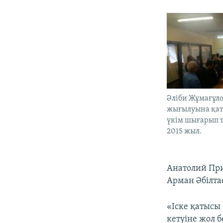
Әліби Жұмағұл
жығылуына қаты
үкім шығарып тұ
2015 жыл.
Анатолий При
Арман Әбілтае
«Іске қатысы
кетуіне жол 