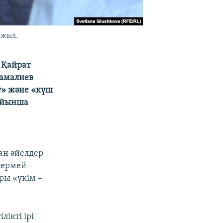
 жыл.
 Қайрат
Жамалиев
ау» және «күш
бойынша
ан әйелдер
 сермей
ры «үкім –
ікті ірі