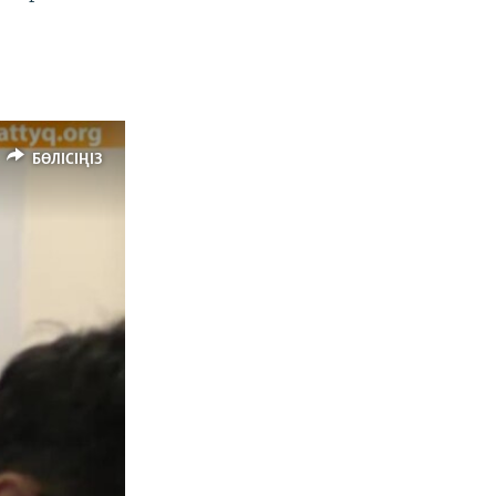
БӨЛІСІҢІЗ