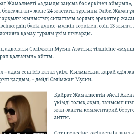
рат Жамалиевті «адамды заңсыз бас еркінен айырып», «
 бопсалаған» және 24 жастағы тұрғыны Әліби Жұмағұ
 арқылы жыныстық сипаттағы зорлық әрекеттер жаса
әсіпкердің бүкіл дүние-мүлкін тәркілеп, өзін 13 жылға
лонияға қамау туралы үкім шығарды.
 адвокаты Сәлімжан Мусин Азаттық тілшісіне «мұнш
рап қалғанын» айтты.
л – адам сенгісіз қатал үкім. Қылмысына қарай әділ жа
арып қалдым, - дейді Сәлімжан Мусин.
Қайрат Жамалиевтің әйелі Але
үкімді толық оқып, танысып шы
жан-жақты комментарий беруге 
айтты.
Сот процесіне кәсіпкердің заңды