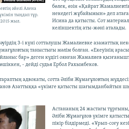
бөлек, өзін «Қайрат Жамалиевті
втің әйелі Алена
некедегі жұбайымын» деп атағ
үкімін тыңдап тұр.
Исина да қатысты. Сот материа
 2015 жыл.
келіншектің аты-жөні аталады.
сәуірдің 3-і күні сотталушы Жамалиевке азаматтық нек
мағұловтың таныстығы мәлім болған. «Екеуінің арас
ланыс бар» деген күдігі оянған Жамалиев қызғаныш
өшіккен, - дейді судья Ербол Рахымбеков.
тараптың адвокаты, сотта Әліби Жұмағұловтың мүддесі
банов Азаттыққа «үкімге қатысты шағымданбайтын 
Астананың 24 жастағы тұрғыны,
Әліби Жұмағұлов үкімге қатыст
пікір білдірмеді. «Ұрып-соғу кез