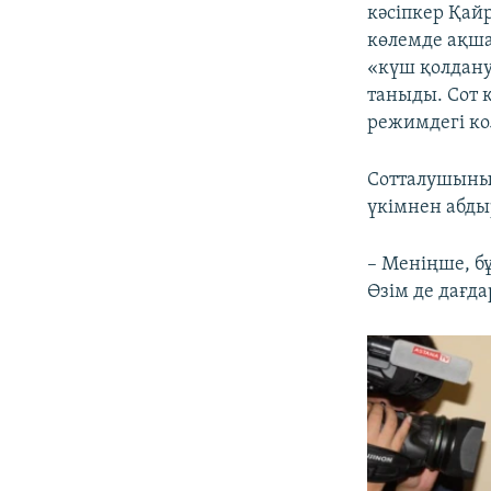
кәсіпкер Қай
көлемде ақша
«күш қолдану
таныды. Сот к
режимдегі ко
Сотталушының
үкімнен абды
– Меніңше, бұ
Өзім де дағд