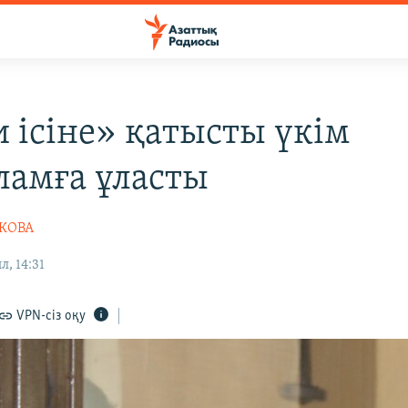
и ісіне» қатысты үкім
ламға ұласты
ШКОВА
, 14:31
VPN-сіз оқу