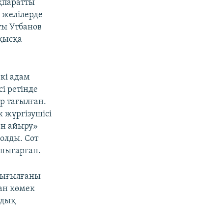
ақпаратты
к желілерде
ты Утбанов
қысқа
кі адам
і ретінде
р тағылған.
к жүргізушісі
ен айыру»
болды. Сот
 шығарған.
жығылғаны
ан көмек
ндық