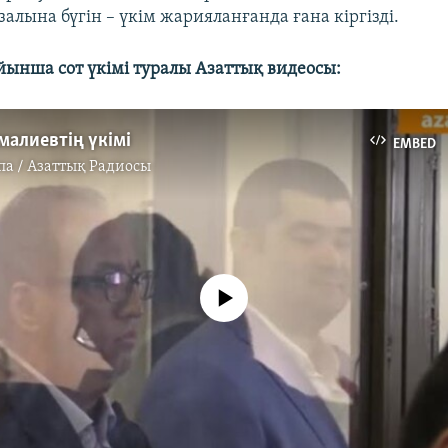
 залына бүгін – үкім жарияланғанда ғана кіргізді.
ойынша сот үкімі туралы Азаттық видеосы:
малиевтің үкімі
EMBED
па / Азаттық Радиосы
No media source currently available