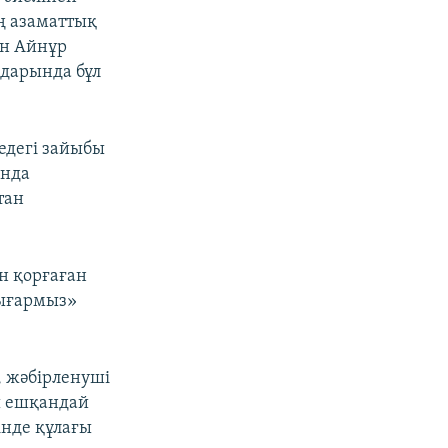
ң азаматтық
ан Айнұр
лдарында бұл
едегі зайыбы
ында
тан
н қорғаған
шығармыз»
 жәбірленуші
ы ешқандай
інде құлағы