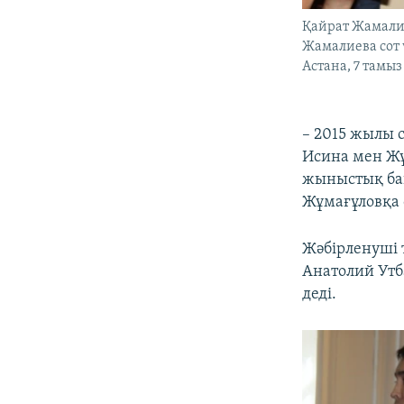
Қайрат Жамалие
Жамалиева сот 
Астана, 7 тамыз
– 2015 жылы 
Исина мен Жұ
жыныстық бай
Жұмағұловқа 
Жәбірленуші 
Анатолий Ут
деді.