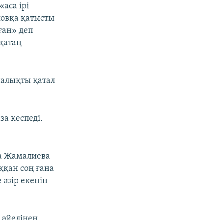
аса ірі
ловқа қатысты
ған» деп
 қатаң
алықты қатал
за кеспеді.
на Жамалиева
ққан соң ғана
әзір екенін
 әйелінен