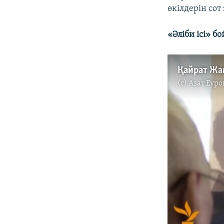
өкілдерін сот
«Әліби ісі» б
Қайрат Жа
(c)
Азат Еуро