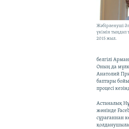
Жәбірленуші Әл
үкімін тыңдап т
2015 жыл.
белгілі Арма
Оның да мүлкі
Анатолий При
баптары бойын
процесі кезі
Астаналық Нұ
жөнінде Face
сұрағаннан к
қолданушылар