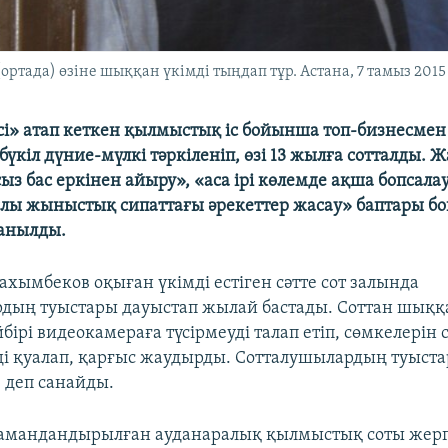
ртада) өзіне шыққан үкімді тыңдап тұр. Астана, 7 тамыз 2015
 ісі» атап кеткен қылмыстық іс бойынша топ-бизнесмен
үкіл дүние-мүлкі тәркіленіп, өзі 13 жылға сотталды. 
ыз бас еркінен айыру», «аса ірі көлемде ақша бопсал
лы жыныстық сипаттағы әрекеттер жасау» баптары 
танылды.
ахымбеков оқыған үкімді естіген сәтте сот залында
дың туыстары дауыстап жылай бастады. Соттан шыққ
бірі видеокамераға түсірмеуді талап етіп, сөмкелерін
і қуалап, қарғыс жаудырды. Сотталушылардың туыста
» деп санайды.
мандандырылған ауданаралық қылмыстық соты жергіл