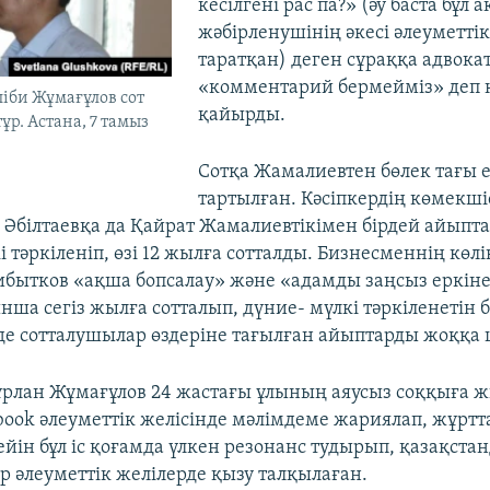
кесілгені рас па?» (әу баста бұл 
жәбірленушінің әкесі әлеуметті
таратқан) деген сұраққа адвока
«комментарий бермейміз» деп 
іби Жұмағұлов сот
қайырды.
ұр. Астана, 7 тамыз
Сотқа Жамалиевтен бөлек тағы е
тартылған. Кәсіпкердің көмекшіс
н Әбілтаевқа да Қайрат Жамалиевтікімен бірдей айыпта
 тәркіленіп, өзі 12 жылға сотталды. Бизнесменнің көлі
бытков «ақша бопсалау» және «адамды заңсыз еркін
ша сегіз жылға сотталып, дүние- мүлкі тәркіленетін 
нде сотталушылар өздеріне тағылған айыптарды жоққа
рлан Жұмағұлов 24 жастағы ұлының аяусыз соққыға 
book әлеуметтік желісінде мәлімдеме жариялап, жұртт
ейін бұл іс қоғамда үлкен резонанс тудырып, қазақста
 әлеуметтік желілерде қызу талқылаған.