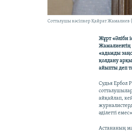
Сотталушы кәсіпкер Қайрат Жамалиев (о
​Жұрт «Әліби
Жамалиевтің б
«адамды заңс
қолдану арқы
айыпты деп 
Судья Ербол Р
сотталушылар
айқайлап, кей
журналистерд
әділетті емес
Астананың ма