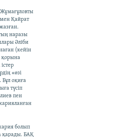
 Жұмағұловты
смен Қайрат
жазған.
ттың наразы
ылары Әліби
наған (кейін
 қорына
 істер
рдің «өзі
 Бұл оқиға
ыға түсіп
лиев пен
 жарияланған
жария болып
а қарады. БАҚ