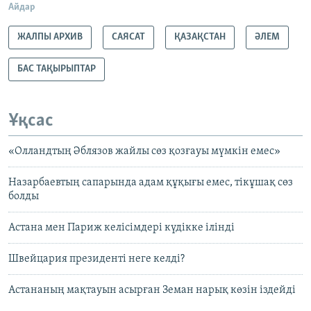
Айдар
ЖАЛПЫ АРХИВ
САЯСАТ
ҚАЗАҚСТАН
ӘЛЕМ
БАС ТАҚЫРЫПТАР
Ұқсас
«Олландтың Әблязов жайлы сөз қозғауы мүмкін емес»
Назарбаевтың сапарында адам құқығы емес, тікұшақ сөз
болды
Астана мен Париж келісімдері күдікке ілінді
Швейцария президенті неге келді?
Астананың мақтауын асырған Земан нарық көзін іздейді