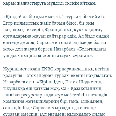
қарай жалғастыруға мүдделі екенін айтқан.
«Қандай да бір қылмыстық іс туралы білмейміз.
Егер қылмыстық жайт барын білсе, біз оны
нақтырақ тексеріп, Францияның құқық қорғау
органдарына жауап қайтарар едік. Ал бізде ондай
ештеңе де жоқ, Саркозмен онай әңгіме де болған
жоқ» деп жауап берген Назарбаев «Бельгиядағы
үш досының» аты-жөнін атауды сұраған».
Журналист сөздің ENRC корпорациясының негізін
қалаушы Патох Шодиев туралы екенін нақтылаған.
Назарбаев оған «Біріншіден, Патох Шодиевтің
тікұшаққа еш қатысы жоқ. Ол – Қазақстанның
шикізат ресурстарында жұмыс істейтін шетелдік
компания жетекшілерінің бірі ғана. Ешкімнен,
соның ішінде Саркози мырзадан да ештеңе
сұраған емеспін. Бұл әңгімені әлдекімдер ойдан