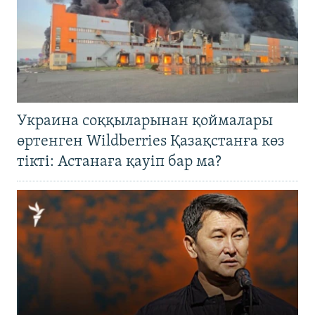
Украина соққыларынан қоймалары
өртенген Wildberries Қазақстанға көз
тікті: Астанаға қауіп бар ма?