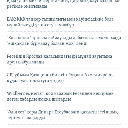
Қазақстан мектептерінде ЖИ, цифрлық қауіпсіздік пән
ретінде оқытылады
БАҚ: КҚК танкер тапшылығы мен қауіпсіздікке бола
мұнай тиеуді үзіп-созуға мәжбүр
"Қазақстан" арнасы сайлауалды дебаттағы сауалнамада
"ешқандай бұрмалау болған жоқ" дейді
Ресейдің Ярослав қаласындағы ірі мұнай зауытына
дрон шабуылдады
CPJ ұйымы Қазақстан билігін Лұқпан Ахмедияровты
қудалауды тоқтатуға үндеді
Wildberries негізгі қоймаларын Ресейден көшірмек
деген хабарды жоққа шығарды
"Әділ сөз" қоры Динара Егеубаеваға қатысты істі ашық
тергеуге шақырды