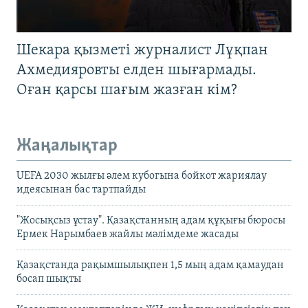
Шекара қызметі журналист Лұқпан
Ахмедияровты елден шығармады.
Оған қарсы шағым жазған кім?
Жаңалықтар
UEFA 2030 жылғы әлем кубогына бойкот жариялау
идеясынан бас тартпайды
"Жосықсыз ұстау". Қазақстанның адам құқығы бюросы
Ермек Нарымбаев жайлы мәлімдеме жасады
Қазақстанда рақымшылықпен 1,5 мың адам қамаудан
босап шықты