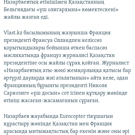
Назарбаевтың өтінішімен Қазақстанның
Бельгиядағы «үш олигархына» көмектескені»
жайлы жазған еді.
Vlast.kz басылымының жазуынша Франция
президенті Франсуа Олландпен келіссөз
қорытындылары бойынша өткен баспасөз
мәслихатында француз журналисі Қазақстан
президентіне осы жайлы сұрақ қойған. Журналист
«Назарбаевтың аты-жөні жемқорлыққа қатысы бар
әртүрлі дауларда жиі аталатынын» айта келе, одан
Францияның бұрынғы президенті Николя
Саркозиге «үш досын» сот ісінен құтқару жөнінде
өтініш жасаған-жасамағанын сұраған.
Назарбаев жауабында Eurocopter тікұшағын
құрастыру жөнінде Қазақстан мен Франция
арасында ынтымақтастық бар екенін және оны әрі