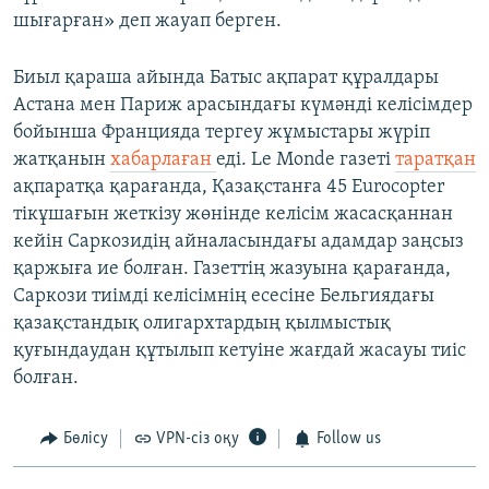
шығарған» деп жауап берген.
Биыл қараша айында Батыс ақпарат құралдары
Астана мен Париж арасындағы күмәнді келісімдер
бойынша Францияда тергеу жұмыстары жүріп
жатқанын
хабарлаған
еді. Le Monde газеті
таратқан
ақпаратқа қарағанда, Қазақстанға 45 Eurocopter
тікұшағын жеткізу жөнінде келісім жасасқаннан
кейін Саркозидің айналасындағы адамдар заңсыз
қаржыға ие болған. Газеттің жазуына қарағанда,
Саркози тиімді келісімнің есесіне Бельгиядағы
қазақстандық олигархтардың қылмыстық
қуғындаудан құтылып кетуіне жағдай жасауы тиіс
болған.
Бөлісу
VPN-сіз оқу
Follow us