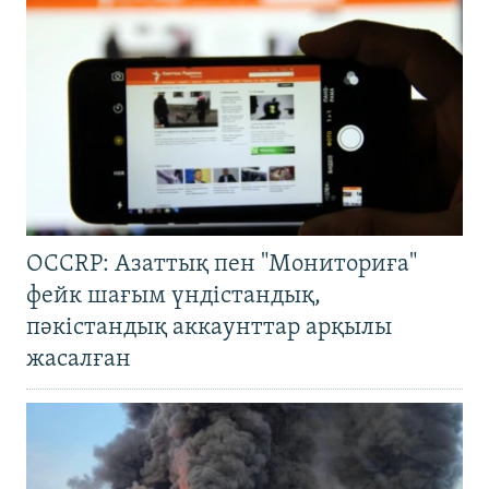
OCCRP: Азаттық пен "Мониториға"
фейк шағым үндістандық,
пәкістандық аккаунттар арқылы
жасалған