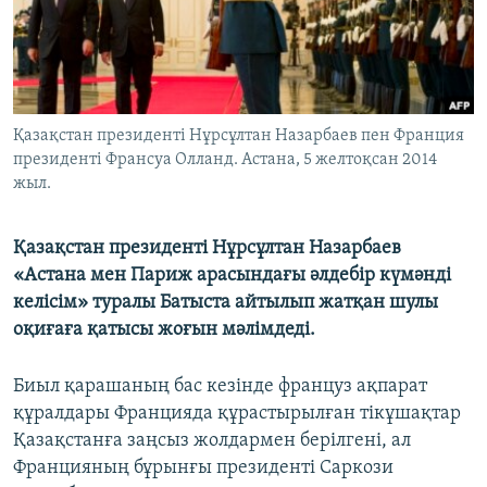
ЖАЗЫЛЫҢЫЗ
Басқа тілдерде
Қазақстан президенті Нұрсұлтан Назарбаев пен Франция
президенті Франсуа Олланд. Астана, 5 желтоқсан 2014
жыл.
Қазақстан президенті Нұрсұлтан Назарбаев
«Астана мен Париж арасындағы әлдебір күмәнді
келісім» туралы Батыста айтылып жатқан шулы
оқиғаға қатысы жоғын мәлімдеді.
Биыл қарашаның бас кезінде француз ақпарат
құралдары Францияда құрастырылған тікұшақтар
Қазақстанға заңсыз жолдармен берілгені, ал
Францияның бұрынғы президенті Саркози