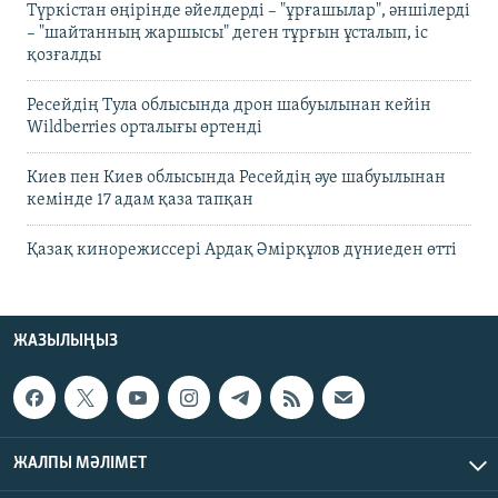
Түркістан өңірінде әйелдерді – "ұрғашылар", әншілерді
– "шайтанның жаршысы" деген тұрғын ұсталып, іс
қозғалды
Ресейдің Тула облысында дрон шабуылынан кейін
Wildberries орталығы өртенді
Киев пен Киев облысында Ресейдің әуе шабуылынан
кемінде 17 адам қаза тапқан
Қазақ кинорежиссері Ардақ Әмірқұлов дүниеден өтті
ЖАЗЫЛЫҢЫЗ
ЖАЛПЫ МӘЛІМЕТ