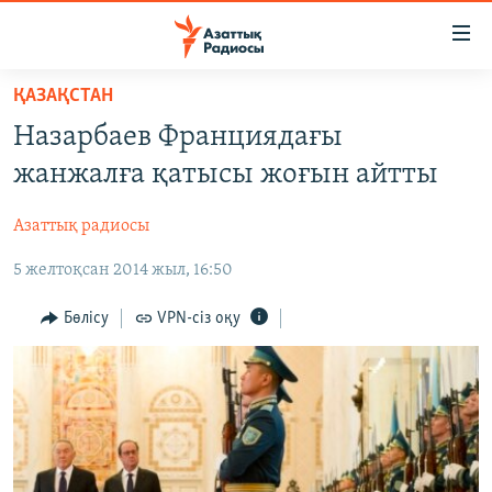
Accessibility
links
Skip
ҚАЗАҚСТАН
to
ЖАҢАЛЫҚТАР
Назарбаев Франциядағы
main
САЯСАТ
content
жанжалға қатысы жоғын айтты
AZATTYQTV
Skip
to
Азаттық радиосы
ҚАҢТАР ОҚИҒАСЫ
main
5 желтоқсан 2014 жыл, 16:50
АДАМ ҚҰҚЫҚТАРЫ
Navigation
Skip
ӘЛЕУМЕТ
Бөлісу
VPN-сіз оқу
to
ӘЛЕМ
Search
АРНАЙЫ ЖОБАЛАР
Русский