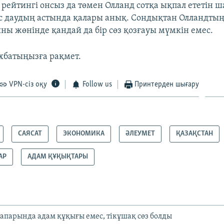
рейтингі онсыз да төмен Олланд сотқа ықпал ететін 
пес даудың астында қалары анық. Сондықтан Олландтың 
ыны жөнінде қандай да бір сөз қозғауы мүмкін емес.
хбатыңызға рақмет.
VPN-сіз оқу
Follow us
Принтерден шығару
САЯСАТ
ЭКОНОМИКА
ӘЛЕУМЕТ
ҚАЗАҚСТАН
АР
АДАМ ҚҰҚЫҚТАРЫ
апарында адам құқығы емес, тікұшақ сөз болды