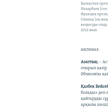
Қазақстан през
Назарбаев (сол
Франция прези
Олланд (оң жақ
кездесуде отыр
2012 жыл.
ықтимал.
Азаттық:
– Ас
отырып қазір
Әблязовты қа
Қазбек Бейсе
болады» деп 
қайтаруды сұр
арқылы шешіл