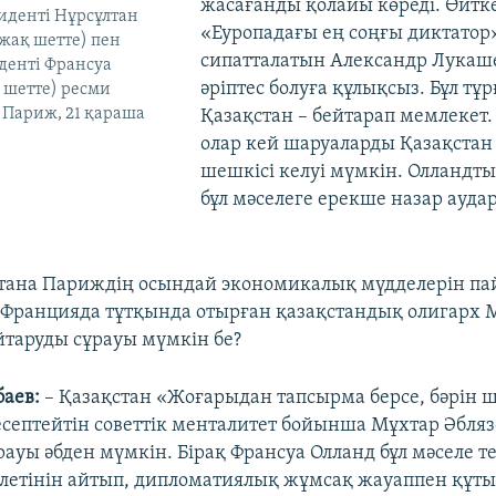
жасағанды қолайы көреді. Өйтке
иденті Нұрсұлтан
«Еуропадағы ең соңғы диктатор
 жақ шетте) пен
сипатталатын Александр Лука
денті Франсуа
әріптес болуға құлықсыз. Бұл тұ
 шетте) ресми
. Париж, 21 қараша
Қазақстан – бейтарап мемлекет
олар кей шаруаларды Қазақста
шешкісі келуі мүмкін. Олландт
бұл мәселеге ерекше назар ауд
тана Париждің осындай экономикалық мүдделерін па
 Францияда тұтқында отырған қазақстандық олигарх 
йтаруды сұрауы мүмкін бе?
баев:
– Қазақстан «Жоғарыдан тапсырма берсе, бәрін 
есептейтін советтік менталитет бойынша Мұхтар Әбля
ауы әбден мүмкін. Бірақ Франсуа Олланд бұл мәселе т
етінін айтып, дипломатиялық жұмсақ жауаппен құты