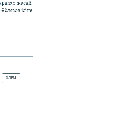
шаралар жасай
Әблязов ісіне
ӘЛЕМ