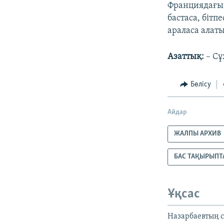
Франциядағы 
бастаса, біт
араласа алат
Азаттық:
– Сұ
Бөлісу
Айдар
ЖАЛПЫ АРХИВ
БАС ТАҚЫРЫПТ
Ұқсас
Назарбаевтың с