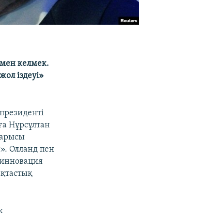
рмен келмек.
ол іздеуі»
президенті
ға Нұрсұлтан
барысы
». Олланд пен
е инновация
ақтастық
к