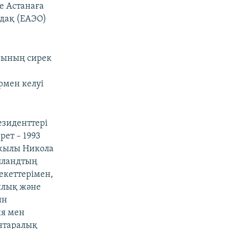
е Астанаға
дақ (ЕАЭО)
рының сирек
рмен келуі
езиденттері
рет – 1993
жылы Никола
Олландтың
екеттерімен,
ялық және
ын
ия мен
нтаралық