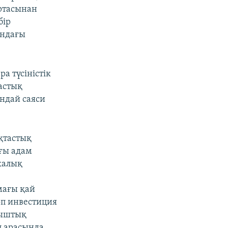
ртасынан
бір
ындағы
а түсіністік
астық
ндай саяси
қтастық
ғы адам
калық
мағы қай
өп инвестиция
рыштық
ел арасында