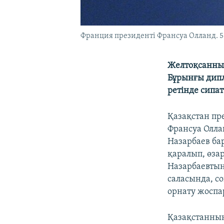
Франция президенті Франсуа Олланд. 5
Желтоқсанның
Бұрынғы дипл
ретінде сипа
Қазақстан пр
Франсуа Олла
Назарбаев ба
қаралып, өза
Назарбаевтың 
саласында, с
орнату жоспа
Қазақстанның