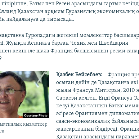
 пікірінше, Батыс пен Ресей арасындағы тартыс кезінд
Олланд Қазақстан арқылы Еуразиялық экономикалық о
ін пайдалануға да тырысады.
зақстанға Еуропадағы жетекші мемлекеттер басшыла
гілі. Жуықта Астанаға барған Чехия мен Швейцария
інен кейін іле шала Франция басшысының ресми сапа
?
Қазбек Бейсебаев:
– Франция пр
осыған дейін де Қазақстанға екі 
жылы Франсуа Миттеран, 2010 
Саркози келген. Енді Франсуа 
келуі Қазақстанның Батыс мемл
әсіресе Франциямен дипломати
саяси-экономикалық байланыс
матиялық қызметкер
жақсартқанын білдіреді. Франц
ев.
Қазақстан арасындағы парламе