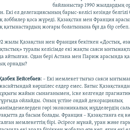
байланыстар 1990 жылдардың о
н. Екі ел делегациясының барыс-келісі кезінде белгілі 
 лоббилер қоса жүреді. Қазақстан мен Франция арас
 қатынастардың жоғары болатынына бұл да бір себеп.
92 жылы Қазақстан мен Франция бекіткен «Достық, өзар
тастық» туралы келісімде екі жақты саяси ынтымақт
а айтылған. Одан бері Астана мен Париж арасында қа
ық орнады?
Қазбек Бейсебаев:
– Екі мемлекет тығыз саяси ынтыма
жасайтындай көршілес елдер емес. Батыс Қазақстанда
құқығы жайын сынағанымен, іске келгенде прагмати
тұрғыда ойлайды. Оның үстіне ондай декорациялық
мәлімдемелерден гөрі экономикалық мүдделердің сал
уақытта да басым болады. Франция – Қазақстанға ең к
салған мемлекеттің бірі. Әсіресе мұнай, уран және ға
ласында екі арада біріккен жобалар өте көп, яғни екі 