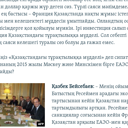
н доллар қаржы жүр деген сөз. Түрлі саяси мәлімдем
қ ең бастысы – Франция Қазақстанда нақты жұмыс істе
 мен келешектегі мүддесін ұмытпайды. Олландтың о
елісімдерге қол қойылуы мүмкін. Ірі инвестиция салып
ция Қазақстандағы тұрақтылыққа мүдделі. Сол себепті
 саяси келешегі туралы сөз болуы да ғажап емес.
іңіз «Қазақстандағы тұрақтылыққа мүдделі» деп сипат
наның 2015 жылы Мәскеу және Минскімен бірге ЕАЭО-
дайды?
Қазбек Бейсебаев:
– Менің ойым
Батыстың Ресеймен арадағы эк
тартысынан кейін Қазақстан н
тартымдылығы артқан. Ресейме
санкциялар соғысынан кейін Ф
Қазақстан арқылы ЕАЭО-мен қ