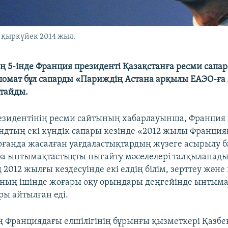
 қыркүйек 2014 жыл.
 5-інде Франция президенті Қазақстанға ресми сапа
омат бұл сапарды «Париждің Астана арқылы ЕАЭО-ға ж
ттайды.
езидентінің ресми сайтының хабарлауынша, Франция 
ндтың екі күндік сапары кезінде «2012 жылы Франция
рғанда жасалған уағдаластықтардың жүзеге асырылу 
ра ынтымақтастықты нығайту мәселелері талқыланады
2012 жылғы кездесуінде екі елдің білім, зерттеу жән
оның ішінде жоғары оқу орындары деңгейінде ынтым
ры айтылған еді.
 Франциядағы елшілігінің бұрынғы қызметкері Қазбе