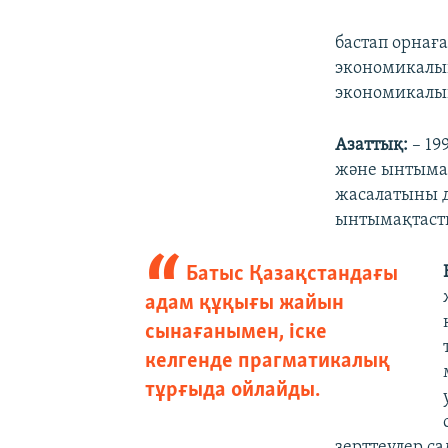
бастап орнаға
экономикалық
экономикалық
Азаттық:
– 19
және ынтымақ
жасалатыны д
ынтымақтаст
Батыс Қазақстандағы
адам құқығы жайын
сынағанымен, іске
келгенде прагматикалық
тұрғыда ойлайды.
зерттеулер са