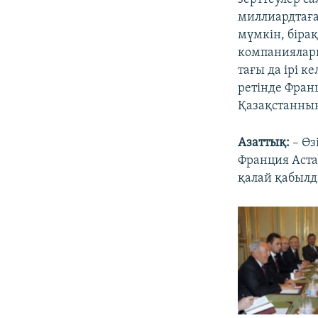
миллиардтаға
мүмкін, біра
компаниялары
тағы да ірі к
ретінде Фран
Қазақстанның
Азаттық:
– Өз
Франция Аста
қалай қабыл