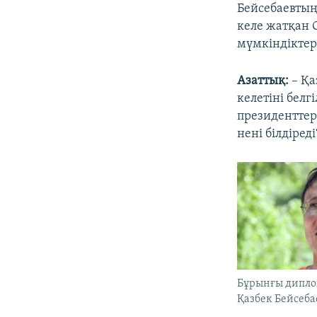
Бейсебаевтың
келе жатқан 
мүмкіндіктер
Азаттық:
– Қа
келетіні бел
президенттер
нені білдіреді
Бұрынғы дипло
Қазбек Бейсеба