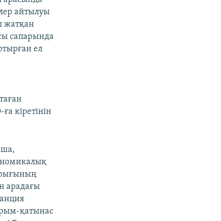
елер айтылуы
п жатқан
сы сапарында
 отырған ел
таған
ға кіретінін
ша,
ономикалық
арығының
н арадағы
ранция
арым-қатынас