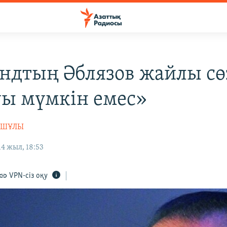
ндтың Әблязов жайлы сө
уы мүмкін емес»
АШҰЛЫ
4 жыл, 18:53
VPN-сіз оқу