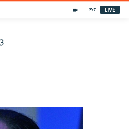
LIVE
РУС
з