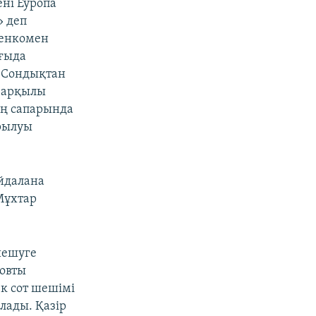
ні Еуропа
» деп
шенкомен
рғыда
. Сондықтан
н арқылы
ың сапарында
арылуы
йдалана
Мұхтар
шешуге
зовты
ек сот шешімі
лады. Қазір