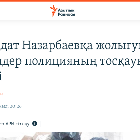
дат Назарбаевқа жолығу
ндер полицияның тосқа
і
сы
жыл, 20:26
VPN-сіз оқу