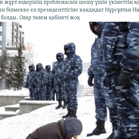
н жұрт өздерінің проблемасын шешу үшін үкіметтің қ
н білмекке ел президенттігіне кандидат Нұрсұлтан Н
олды. Олар төлем қабілеті жоқ