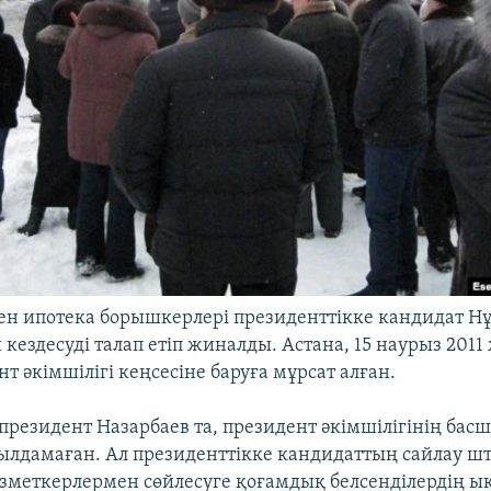
ен ипотека борышкерлері президенттікке кандидат Н
кездесуді талап етіп жиналды. Астана, 15 наурыз 2011
т әкімшілігі кеңсесіне баруға мұрсат алған.
 президент Назарбаев та, президент әкімшілігінің бас
ылдамаған. Ал президенттікке кандидаттың сайлау 
зметкерлермен сөйлесуге қоғамдық белсенділердің ы