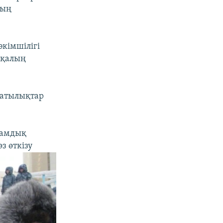
ның
кімшілігі
 қалың
матылықтар
ғамдық
з өткізу