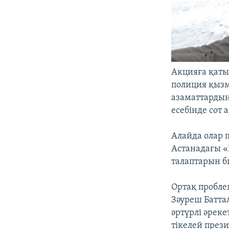
Акцияға қаты
полиция қызм
азаматтардың
есебінде сот 
Алайда олар 
Астанадағы «
талаптарын б
Ортақ пробле
Зәуреш Батта
әртүрлі әрек
тікелей през