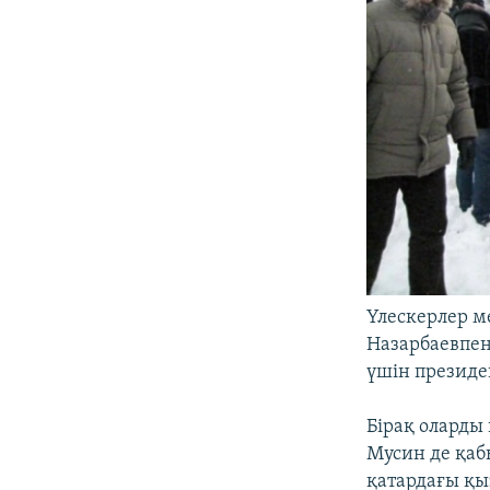
Үлескерлер м
Назарбаевпен 
үшін президен
Бірақ оларды
Мусин де қаб
қатардағы қы