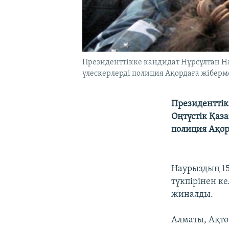
Президенттікке кандидат Нұрсұлтан На
үлескерлерді полиция Ақордаға жібермей
Президенттік
Оңтүстік Қаз
полиция Ақор
Наурыздың 15
түкпірінен к
жиналды.
Алматы, Ақтө