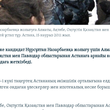
зарбаевқа жолығуға Алматы, Ақтөбе, Оңтүстік Қазақстан мен
 ұстап тұр. Астана, 15 наурыз 2011 жыл.
ке кандидат Нұрсұлтан Назарбаевқа жолығу үшін Алма
ақстан мен Павлодар облыстарынан Астанаға арнайы 
даға жеткізбеді.
-і күні таңертең Астананың әкімшілік орталығына елд
елген ондаған үлескерлер мен ипотекалық несие боры
бе, Оңтүстік Қазақстан мен Павлодар облыстарынан А