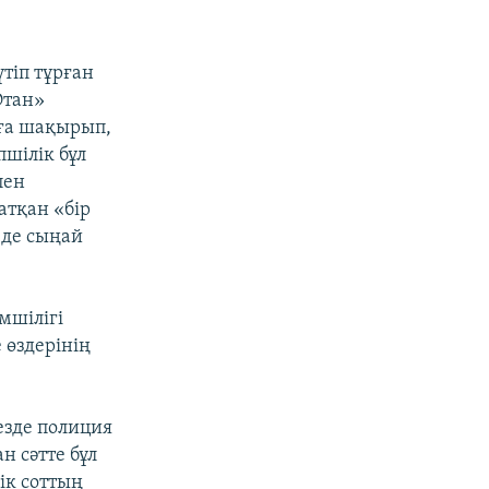
тіп тұрған
Отан»
уға шақырып,
пшілік бұл
пен
атқан «бір
 де сыңай
мшілігі
 өздерінің
езде полиция
н сәтте бұл
ік соттың