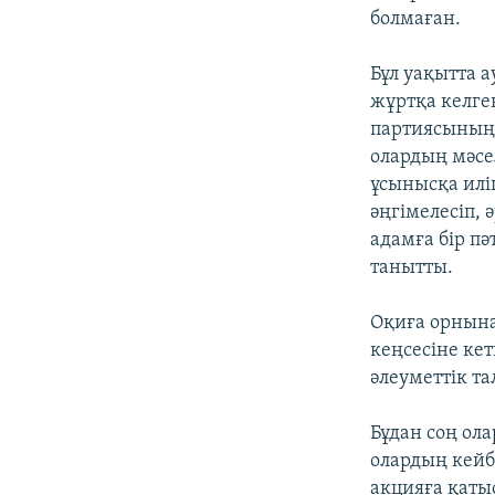
болмаған.
Бұл уақытта 
жұртқа келге
партиясының 
олардың мәсе
ұсынысқа иліг
әңгімелесіп, 
адамға бір пә
танытты.
Оқиға орнына
кеңсесіне ке
әлеуметтік та
Бұдан соң ол
олардың кейб
акцияға қатыс