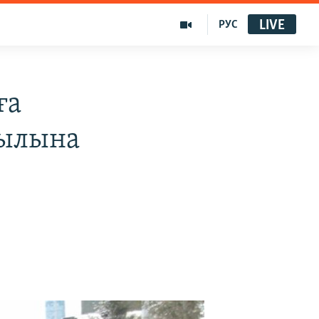
LIVE
РУС
ға
уылына