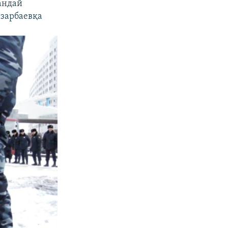
андай
азарбаевқа