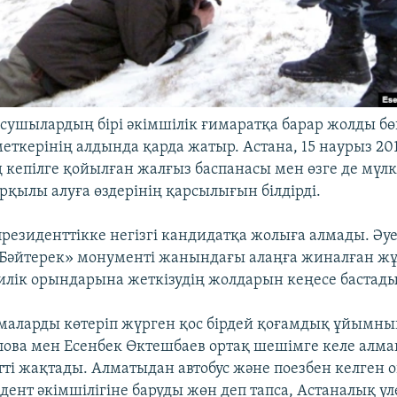
сушылардың бірі әкімшілік ғимаратқа барар жолды бө
еткерінің алдында қарда жатыр. Астана, 15 наурыз 20
 кепілге қойылған жалғыз баспанасы мен өзге де мүлк
арқылы алуға өздерінің қарсылығын білдірді.
президенттікке негізгі кандидатқа жолыға алмады. Әуе
Бәйтерек» монументі жанындағы алаңға жиналған жұ
илік орындарына жеткізудің жолдарын кеңесе бастады
маларды көтеріп жүрген қос бірдей қоғамдық ұйымн
лова мен Есенбек Өктешбаев ортақ шешімге келе алма
етті жақтады. Алматыдан автобус және поезбен келген 
идент әкімшілігіне баруды жөн деп тапса, Астаналық ү