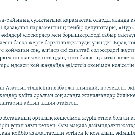
ауа-райының суықтығына қарамастан оларды алаңда кү
н Қазақстан парламентінің кейбір депутаттары, «Нұр 
өкілдері үлескерлер мен борышкерлерді сабыр сақта
лесін басқа жерге барып талқылауды ұсынды. Бірақ кө
е қоймаған соң, әлгілер екі сағаттай сол жердегі жұрт
әркімнің шағымын тыңдап, тіпті биліктің айтып келе ж
тер» идеясы кей жағдайда әділетсіз екенімен келісетін
н Азаттық тілшісінің хабарлағанындай, президент әкі
ткендер қайта оралған соң алаңға жиналғандар билікке
лаптарын айтып акция өткізген.
ар Астананың орталық көшесімен жүріп өтпек болған к
ірін ұстап алып кеткен. Осы мақала дайындалып жатқа
қан кейбір азаматтардың үстінен іс қозғалып, әкімшіл