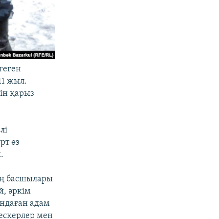
геген
11 жыл.
ін қарыз
лі
рт өз
.
ың басшылары
й, әркім
ондаған адам
лескерлер мен