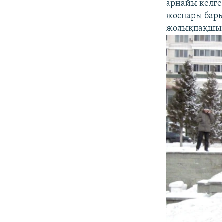
арнайы келге
жоспары бары
жолықпақшы б