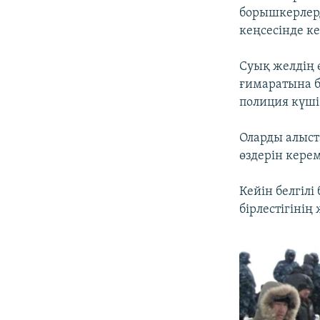
борышкерлерд
кеңсесінде ке
Суық желдің 
ғимаратына б
полиция күші
Оларды алыст
өздерін кере
Кейін белгіл
бірлестігінің