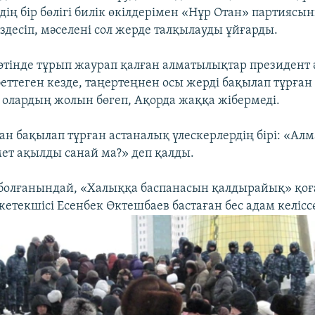
ің бір бөлігі билік өкілдерімен «Нұр Отан» партиясы
здесіп, мәселені сол жерде талқылауды ұйғарды.
өтінде тұрып жаурап қалған алматылықтар президент ә
еттеген кезде, таңертеңнен осы жерді бақылап тұрған
 олардың жолын бөгеп, Ақорда жаққа жібермеді.
ан бақылап тұрған астаналық үлескерлердің бірі: «Ал
мет ақылды санай ма?» деп қалды.
і болғанындай, «Халыққа баспанасын қалдырайық» қо
 жетекшісі Есенбек Өктешбаев бастаған бес адам келіссө