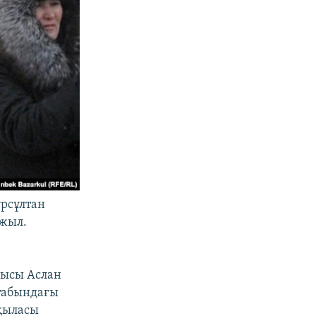
ұрсұлтан
 жыл.
шысы Аслан
штабындағы
қыласы