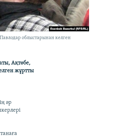
 Павлодар облыстарынан келген
ты, Ақтөбе,
келген жұртты
ің әр
шкерлері
станаға