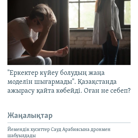
"Еркектер күйеу болудың жаңа
моделін шығармады". Қазақстанда
ажырасу қайта көбейді. Оған не себеп?
Жаңалықтар
Йемендік хуситтер Сауд Арабиясына дронмен
шабуылдады