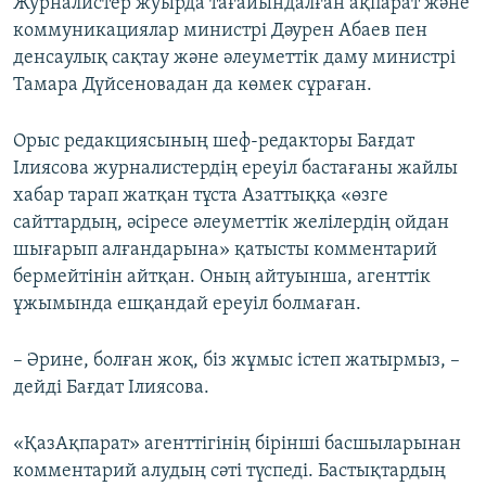
Журналистер жуырда тағайындалған ақпарат және
коммуникациялар министрі Дәурен Абаев пен
денсаулық сақтау және әлеуметтік даму министрі
Тамара Дүйсеновадан да көмек сұраған.
Орыс редакциясының шеф-редакторы Бағдат
Ілиясова журналистердің ереуіл бастағаны жайлы
хабар тарап жатқан тұста Азаттыққа «өзге
сайттардың, әсіресе әлеуметтік желілердің ойдан
шығарып алғандарына» қатысты комментарий
бермейтінін айтқан. Оның айтуынша, агенттік
ұжымында ешқандай ереуіл болмаған.
– Әрине, болған жоқ, біз жұмыс істеп жатырмыз, –
дейді Бағдат Ілиясова.
«ҚазАқпарат» агенттігінің бірінші басшыларынан
комментарий алудың сәті түспеді. Бастықтардың