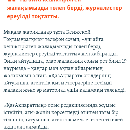
жалақымызды төлеп берді, журналистер
ереуілді тоқтатты.
Мақала жарияланар тұста Кенжекей
Тоқтамұратқызы телефон соғып, «үш айға
кешіктірілген жалақымызды төлеп берді,
журналистер ереуілді тоқтатты» деп хабарлады.
Оның айтуынша, олар жалақыны соңғы рет биыл 19
наурызда – қаңтар мен ақпан айларының
жалақысын алған. «ҚазАқпарат» өкілдерінің
айтуынша, агенттік қызметкерлеріне кесімді
жалақы және әр материал үшін қаламақы төленеді.
«ҚазАқпараттың» орыс редакциясында жұмыс
істейтін, аты-жөнін көрсетпеуді өтінген тағы бір
тілшінің айтуынша, агенттік мемлекеттен тікелей
ақша ала алмайды.