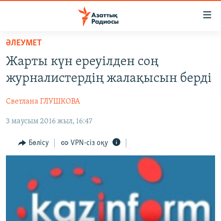
Accessibility
links
Skip
ӘЛЕУМЕТ
to
ЖАҢАЛЫҚТАР
Жарты күн ереуілден соң
main
САЯСАТ
content
журналистердің жалақысын берді
AZATTYQTV
Skip
to
Светлана ГЛУШКОВА
ҚАҢТАР ОҚИҒАСЫ
main
3 маусым 2016 жыл, 16:47
АДАМ ҚҰҚЫҚТАРЫ
Navigation
Skip
ӘЛЕУМЕТ
Бөлісу
VPN-сіз оқу
to
ӘЛЕМ
Search
АРНАЙЫ ЖОБАЛАР
Русский