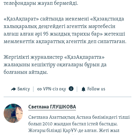
телефондары жауап бермейді.
«ҚазАқпарат» сайтында мекемені «Қазақстанда
халықаралық деңгейдегі агенттік мәртебесін
алғаш алған әрі 95 жылдық тарихы бар» жетекші
мемлекеттік ақпараттық агенттік деп сипаттаған.
Жергілікті журналистер «ҚазАқпаратта»
жалақыны кешіктіру оқиғалары бұрын да
болғанын айтады.
Бөлісу
VPN-сіз оқу
Follow us
Светлана ГЛУШКОВА
Светлана Азаттықтың Астана бөліміндегі тілші
болып 2010 жылдан бастап істей бастады.
Жоғары білімді ҚарҰУ-де алған. Жеті жыл