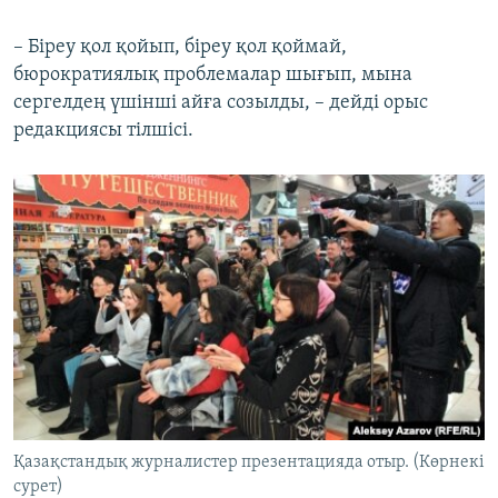
– Біреу қол қойып, біреу қол қоймай,
бюрократиялық проблемалар шығып, мына
сергелдең үшінші айға созылды, – дейді орыс
редакциясы тілшісі.
Қазақстандық журналистер презентацияда отыр. (Көрнекі
сурет)