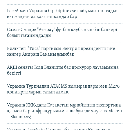
Ресей мен Украина бір-біріне әуе шабуылын жасады:
екі жақтан да қаза тапқандар бар
Самат Смақов "Атырау" футбол клубының бас бапкері
болып тағайындалды
Биліктегі "Тиса" партиясы Венгрия президенттігіне
заңгер Андраш Баканы ұсынбақ
АҚШ сенаты Тодд Бланшты бас прокурор лауазымына
бекітті
Украина Түркиядан ATACMS зымырандары мен M270
қондырғыларын сатып алмақ
Украина КҚК-дағы Қазақстан мұнайының экспортына
қатысы бар инфрақұрылымға шабуылдамауға келіскен
– Bloomberg
Украина Ресейдің Самара облысы мен Краснодар