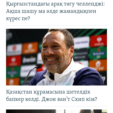
Қырғызстандағы арақ төгу челленджі:
Ақша шашу ма әлде жамандықпен
күрес пе?
Қазақстан құрамасына шетелдік
бапкер келді. Джон ван’т Схип кім?