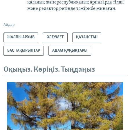
қалалық жәнереспубликалық арналарда тілші
және редактор ретінде тәжірибе жинаған.
Айдар
ЖАЛПЫ АРХИВ
ӘЛЕУМЕТ
ҚАЗАҚСТАН
БАС ТАҚЫРЫПТАР
АДАМ ҚҰҚЫҚТАРЫ
Оқыңыз. Көріңіз. Тыңдаңыз