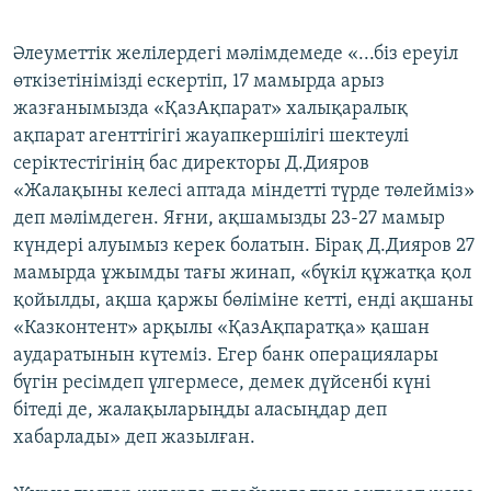
Әлеуметтік желілердегі мәлімдемеде «...біз ереуіл
өткізетінімізді ескертіп, 17 мамырда арыз
жазғанымызда «ҚазАқпарат» халықаралық
ақпарат агенттігігі жауапкершілігі шектеулі
серіктестігінің бас директоры Д.Дияров
«Жалақыны келесі аптада міндетті түрде төлейміз»
деп мәлімдеген. Яғни, ақшамызды 23-27 мамыр
күндері алуымыз керек болатын. Бірақ Д.Дияров 27
мамырда ұжымды тағы жинап, «бүкіл құжатқа қол
қойылды, ақша қаржы бөліміне кетті, енді ақшаны
«Казконтент» арқылы «ҚазАқпаратқа» қашан
аударатынын күтеміз. Егер банк операциялары
бүгін ресімдеп үлгермесе, демек дүйсенбі күні
бітеді де, жалақыларыңды аласыңдар деп
хабарлады» деп жазылған.