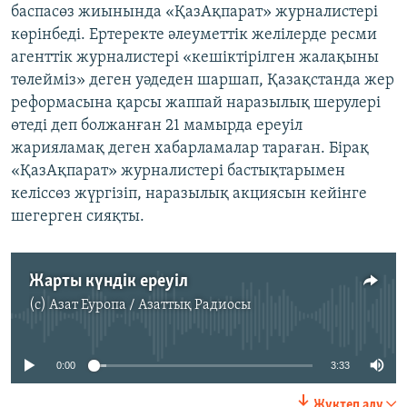
баспасөз жиынында «ҚазАқпарат» журналистері
көрінбеді. Ертеректе әлеуметтік желілерде ресми
агенттік журналистері «кешіктірілген жалақыны
төлейміз» деген уәдеден шаршап, Қазақстанда жер
реформасына қарсы жаппай наразылық шерулері
өтеді деп болжанған 21 мамырда ереуіл
жарияламақ деген хабарламалар тараған. Бірақ
«ҚазАқпарат» журналистері бастықтарымен
келіссөз жүргізіп, наразылық акциясын кейінге
шегерген сияқты.
Жарты күндік ереуіл
(c)
Азат Еуропа / Азаттық Радиосы
No media source currently available
0:00
3:33
Жүктеп алу