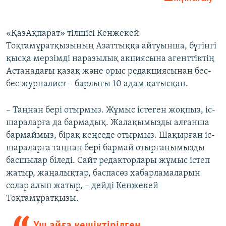
«ҚазАқпарат» тілшісі Кенжекей
Тоқтамұратқызының Азаттыққа айтуынша, бүгінгі
қысқа мерзімді наразылық акциясына агенттіктің
Астанадағы қазақ және орыс редакциясынан бес-
бес журналист – барлығы 10 адам қатысқан.
– Таңнан бері отырмыз. Жұмыс істеген жоқпыз, іс-
шараларға да бармадық. Жалақымызды алғанша
бармаймыз, бірақ кеңседе отырмыз. Шақырған іс-
шараларға таңнан бері бармай отырғанымызды
басшылар біледі. Сайт редакторлары жұмыс істеп
жатыр, жаңалықтар, баспасөз хабарламаларын
солар алып жатыр, – дейді Кенжекей
Тоқтамұратқызы.
Үш айға кешіктірілген