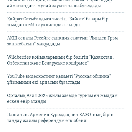
аймағындағы мұнай зауытына шабуылдады
Қайрат Сатыбалдыға тиесілі "Байсат" базары бір
жылдан кейін аукционда сатылды
АҚШ сенаты Ресейге санкция салатын "Линдси Грэм
заң жобасын" мақұлдады
Wildberries қоймаларының бір бөлігін "Қазақстан,
Өзбекстан және Беларуське көшірмек"
YouTube видеохостинг қызметі "Русская община"
ұйымының екі арнасын бұғаттады
Орталық Азия 2025 жылы әлемде туризм ең жылдам
өскен өңір атанды
Пашинян: Армения Еуроодақ пен ЕАЭО-ның бірін
таңдау жайлы референдум өткізбейді