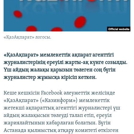
ЖАЗЫЛЫҢЫЗ
Басқа тілдерде
«ҚазАқпарат» логосы.
«ҚазАқпарат» мемлекеттік ақпарат агенттігі
журналистерінің ереуілі жарты-ақ күнге созылды.
Үш айдың жалақы қарызын төлеген соң бүгін
журналистер жұмысқа кірісіп кеткен.
Кеше кешкісін Facebook әлеуметтік желісінде
«ҚазАқпарат» («Казинформ») мемлекеттік
жетекші ақпараттық агенттігі журналистері үш
айдың жалақысын төлеуді талап етіп, ереуіл
жариялайтынын хабарлаған болатын. Бүгін
Астанада қылмыстық атқару комитеті өткізген