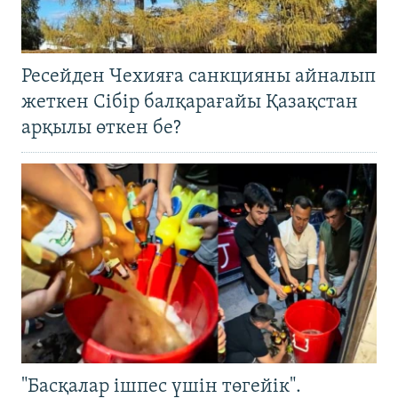
Ресейден Чехияға санкцияны айналып
жеткен Сібір балқарағайы Қазақстан
арқылы өткен бе?
"Басқалар ішпес үшін төгейік".