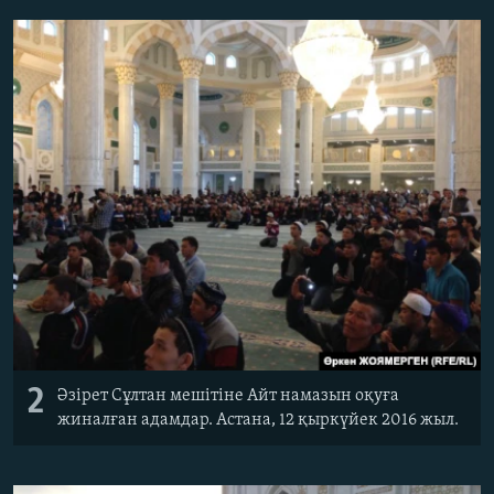
2
Әзірет Сұлтан мешітіне Айт намазын оқуға
жиналған адамдар. Астана, 12 қыркүйек 2016 жыл.