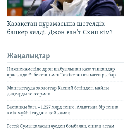
Қазақстан құрамасына шетелдік
бапкер келді. Джон ван’т Схип кім?
Жаңалықтар
Нижнекамскіде дрон шабуылынан қаза тапқандар
арасында Өзбекстан мен Тәжікстан азаматтары бар
Маңғыстауда экологтар Каспий бетіндегі майлы
дақтарды тексермек
Бастапқы баға – 1,227 млрд теңге. Алматыда бір тонна
киік мүйізі саудаға қойылмақ
Ресей Сумы қаласын әуеден бомбалап, оннан астам