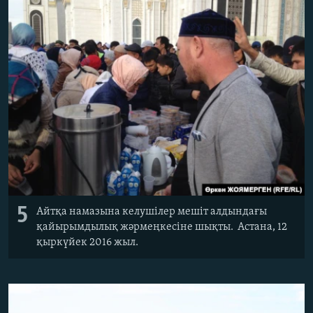
5
Айтқа намазына келушілер мешіт алдындағы
қайырымдылық жәрмеңкесіне шықты. Астана, 12
қыркүйек 2016 жыл.