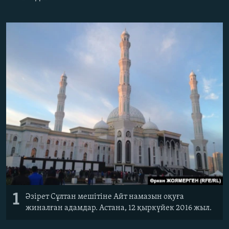
ЖАЗЫЛЫҢЫЗ
Басқа тілдерде
1
Әзірет Сұлтан мешітіне Айт намазын оқуға
жиналған адамдар. Астана, 12 қыркүйек 2016 жыл.