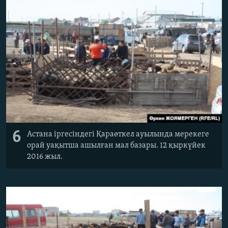
6
Астана іргесіндегі Қараөткел ауылында мерекеге
орай уақытша ашылған мал базары. 12 қыркүйек
2016 жыл.