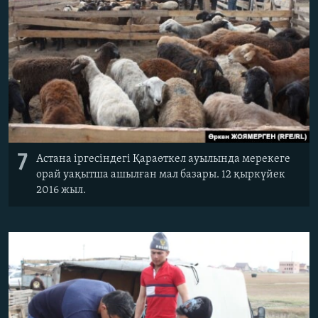
7
Астана іргесіндегі Қараөткел ауылында мерекеге
орай уақытша ашылған мал базары. 12 қыркүйек
2016 жыл.