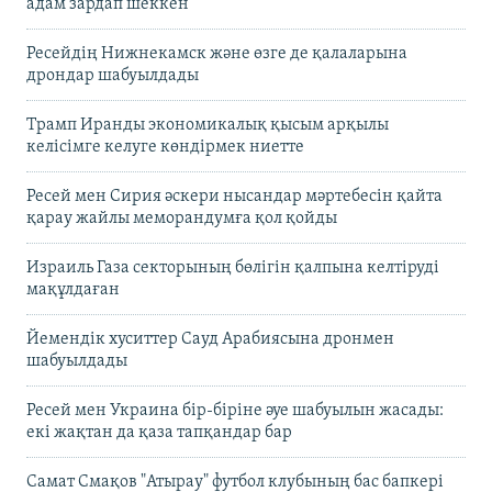
адам зардап шеккен
Ресейдің Нижнекамск және өзге де қалаларына
дрондар шабуылдады
Трамп Иранды экономикалық қысым арқылы
келісімге келуге көндірмек ниетте
Ресей мен Сирия әскери нысандар мәртебесін қайта
қарау жайлы меморандумға қол қойды
Израиль Газа секторының бөлігін қалпына келтіруді
мақұлдаған
Йемендік хуситтер Сауд Арабиясына дронмен
шабуылдады
Ресей мен Украина бір-біріне әуе шабуылын жасады:
екі жақтан да қаза тапқандар бар
Самат Смақов "Атырау" футбол клубының бас бапкері