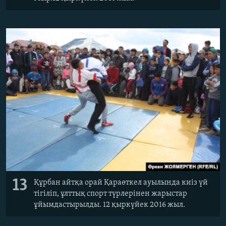
13
Құрбан айтқа орай Қараөткел ауылында киіз үй
тігіліп, ұлттық спорт түрлерінен жарыстар
ұйымдастырылды. 12 қыркүйек 2016 жыл.