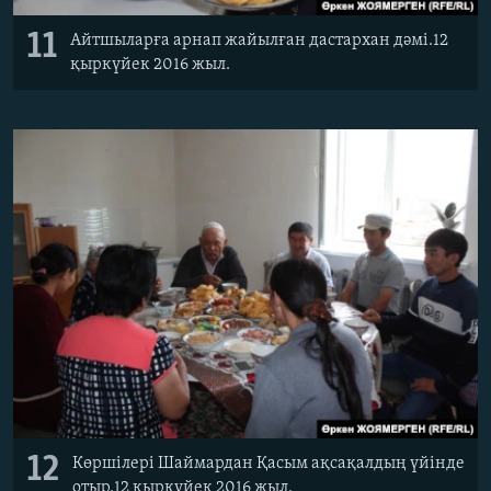
11
Айтшыларға арнап жайылған дастархан дәмі.12
қыркүйек 2016 жыл.
12
Көршілері Шаймардан Қасым ақсақалдың үйінде
отыр.12 қыркүйек 2016 жыл.