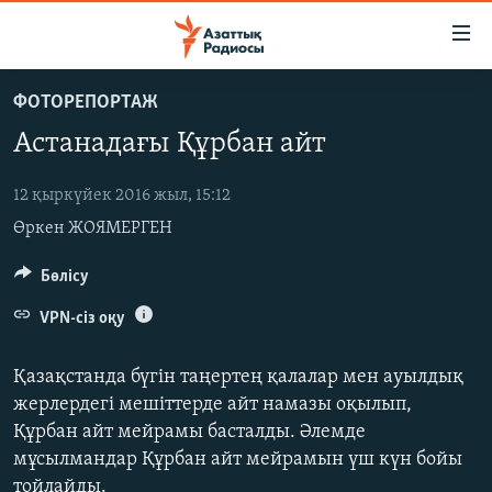
Accessibility
links
Skip
ФОТОРЕПОРТАЖ
to
ЖАҢАЛЫҚТАР
Астанадағы Құрбан айт
main
САЯСАТ
content
AZATTYQTV
Skip
12 қыркүйек 2016 жыл, 15:12
to
Өркен ЖОЯМЕРГЕН
ҚАҢТАР ОҚИҒАСЫ
main
АДАМ ҚҰҚЫҚТАРЫ
Бөлісу
Navigation
Skip
ӘЛЕУМЕТ
VPN-сіз оқу
to
ӘЛЕМ
Search
Қазақстанда бүгін таңертең қалалар мен ауылдық
АРНАЙЫ ЖОБАЛАР
жерлердегі мешіттерде айт намазы оқылып,
Құрбан айт мейрамы басталды. Әлемде
Русский
мұсылмандар Құрбан айт мейрамын үш күн бойы
тойлайды.