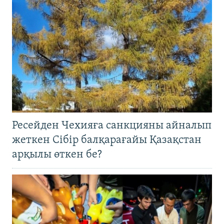
Ресейден Чехияға санкцияны айналып
жеткен Сібір балқарағайы Қазақстан
арқылы өткен бе?