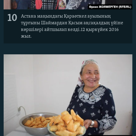
10
Астана маңындағы Қараөткел ауылының
тұрғыны Шаймардан Қасым ақсақалдың үйіне
көршілері айтшылап келді.12 қыркүйек 2016
жыл.