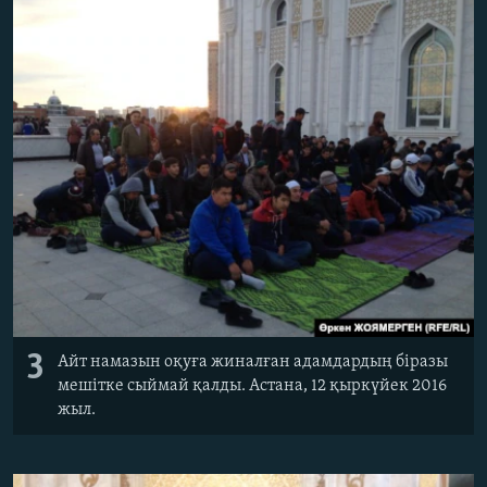
3
Айт намазын оқуға жиналған адамдардың біразы
мешітке сыймай қалды. Астана, 12 қыркүйек 2016
жыл.