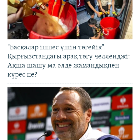
"Басқалар ішпес үшін төгейік".
Қырғызстандағы арақ төгу челленджі:
Ақша шашу ма әлде жамандықпен
күрес пе?