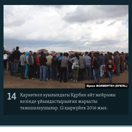
14
Қараөткел ауылындағы Құрбан айт мейрамы
кезінде ұйымдастырылған жарысты
тамашалаушылар. 12 қыркүйек 2016 жыл.