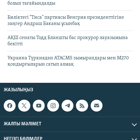
болып тағайындалды
Биліктегі "Тиса" партиясы Венгрия президенттігіне
заңгер Андраш Баканы ұсынбақ
АҚШ сенаты Тодд Бланшты бас прокурор лауазымына
бекітті
Украина Түркиядан ATACMS зымырандары мен M270
қондырғыларын сатып алмақ
ЖАЗЫЛЫҢЫЗ
ЖАЛПЫ МӘЛІМЕТ
НЕГІЗГІ БӨЛІМДЕР