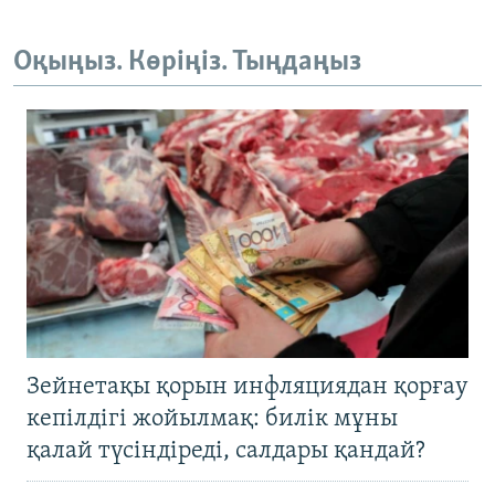
Оқыңыз. Көріңіз. Тыңдаңыз
Зейнетақы қорын инфляциядан қорғау
кепілдігі жойылмақ: билік мұны
қалай түсіндіреді, салдары қандай?